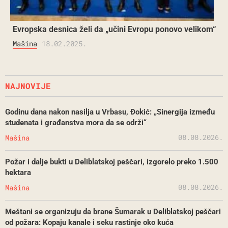
Evropska desnica želi da „učini Evropu ponovo velikom“
Mašina
18.02.2025.
NAJNOVIJE
Godinu dana nakon nasilja u Vrbasu, Đokić: „Sinergija između
studenata i građanstva mora da se održi“
08.08.2026.
Mašina
Požar i dalje bukti u Deliblatskoj peščari, izgorelo preko 1.500
hektara
08.08.2026.
Mašina
Meštani se organizuju da brane Šumarak u Deliblatskoj peščari
od požara: Kopaju kanale i seku rastinje oko kuća