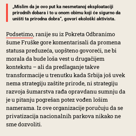
„Mislim da je ovo put ka nesmetanoj eksploataciji
prirodnih dobara i to u onom obimu koji će sigurno da
uništi ta prirodna dobra“, govori ekološki aktivista.
Podsetimo
, ranije su iz Pokreta Odbranimo
šume Fruške gore komentarisali da promena
statusa preduzeća, uopšteno govoreći, ne bi
morala da bude loša vest u drugačijem
kontekstu – ali da predlaganje takve
transformacije u trenutku kada Srbija još uvek
nema strategiju zaštite prirode, ni strategiju
razvoja šumarstva rađa opravdanu sumnju da
je u pitanju pogrešan potez vođen lošim
namerama. Iz ove organizacije poručuju da se
privatizacija nacionalnih parkova nikako ne
sme dozvoliti.