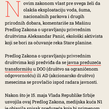
N
ovim zakonom vlast pre svega želi da
olakša eksploataciju voda, šuma,
nacionalnih parkova i drugih
prirodnih dobara, komentariše za Mašinu
Predlog Zakona o upravljanju privrednim
društvima Aleksandar Panić, ekološki aktivista
koji se bori za očuvanje reka Stare planine.
Predlog Zakona o upravljanju privrednim
društvima koji predviđa da se
javna preduzeća
transformišu
u DOO (društvo sa ograničenom
odgovornošću) ili AD (akcionarsko društvo)
mesecima se provlačio ispod radara javnosti.
Nakon što je 15. maja Vlada Republike Srbije
usvojila ovaj Predlog Zakona, medijska kuća N1
je objavila spisak preduzeća koja bi primenom