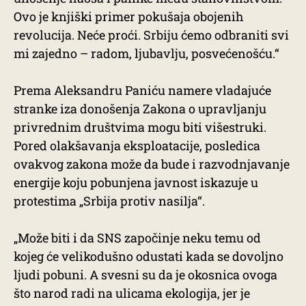
Ovo je knjiški primer pokušaja obojenih
revolucija. Neće proći. Srbiju ćemo odbraniti svi
mi zajedno – radom, ljubavlju, posvećenošću.“
Prema Aleksandru Paniću namere vladajuće
stranke iza donošenja Zakona o upravljanju
privrednim društvima mogu biti višestruki.
Pored olakšavanja eksploatacije, posledica
ovakvog zakona može da bude i razvodnjavanje
energije koju pobunjena javnost iskazuje u
protestima „Srbija protiv nasilja“.
„Može biti i da SNS započinje neku temu od
kojeg će velikodušno odustati kada se dovoljno
ljudi pobuni. A svesni su da je okosnica ovoga
što narod radi na ulicama ekologija, jer je