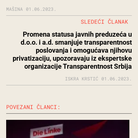
MAŠINA
01.06.2023.
SLEDEĆI ČLANAK
Promena statusa javnih preduzeća u
d.o.o. i a.d. smanjuje transparentnost
poslovanja i omogućava njihovu
privatizaciju, upozoravaju iz ekspertske
organizacije Transparentnost Srbija
ISKRA KRSTIĆ
01.06.2023.
POVEZANI ČLANCI: