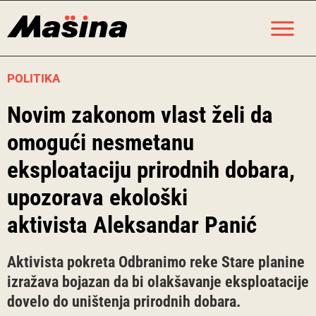
Skip
M
to
content
POLITIKA
Novim zakonom vlast želi da
omogući nesmetanu
eksploataciju prirodnih dobara,
upozorava ekološki
aktivista Aleksandar Panić
Aktivista pokreta Odbranimo reke Stare planine
izražava bojazan da bi olakšavanje eksploatacije
dovelo do uništenja prirodnih dobara.