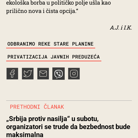
ekološka borba u političko polje ušla kao
prilično nova i čista opcija.“
A.J. i I.K.
TAGS
ODBRANIMO REKE STARE PLANINE
PRIVATIZACIJA JAVNIH PREDUZEĆA
PRETHODNI ČLANAK
„Srbija protiv nasilja“ u subotu,
organizatori se trude da bezbednost bude
maksimalna