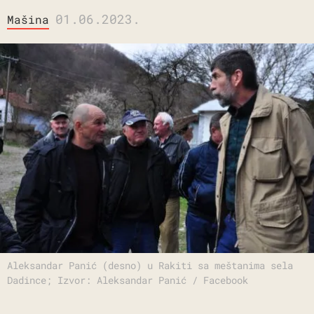
01.06.2023.
Mašina
Aleksandar Panić (desno) u Rakiti sa meštanima sela
Dadince; Izvor: Aleksandar Panić / Facebook