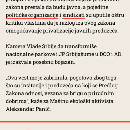
zakona prestala da budu javna, a pojedine
političke organizacije
i
sindikati
su uputile oštru
kritiku vlastima da je razlog iza ovog zakona
omogućavanje privatizacije javnih preduzeća.
Namera Vlade Srbije da transformiše
nacionalne parkove i JP Srbijašume u DOO i AD
je izazvala posebnu bojazan.
„Ova vest me je zabrinula, pogotovo zbog toga
što su insitucije i preduzeća na koji se Predlog
Zakona odnosi, vezana za brigu o prirodnim
dobrima“, kaže za Mašinu ekološki aktivista
Aleksandar Panić.