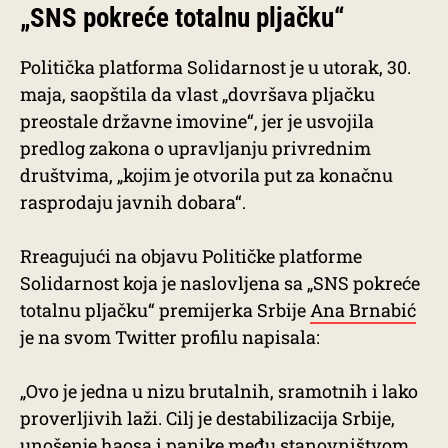
„SNS pokreće totalnu pljačku“
Politička platforma Solidarnost je u utorak, 30.
maja, saopštila da vlast „dovršava pljačku
preostale državne imovine“, jer je usvojila
predlog zakona o upravljanju privrednim
društvima, „kojim je otvorila put za konačnu
rasprodaju javnih dobara“.
Rreagujući na objavu Političke platforme
Solidarnost koja je naslovljena sa „SNS pokreće
totalnu pljačku“ premijerka Srbije
Ana Brnabić
je na svom Twitter profilu napisala:
„Ovo je jedna u nizu brutalnih, sramotnih i lako
proverljivih laži. Cilj je destabilizacija Srbije,
unošenje haosa i panike među stanovništvom.