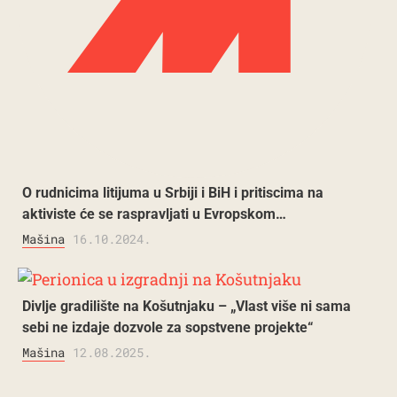
O rudnicima litijuma u Srbiji i BiH i pritiscima na
aktiviste će se raspravljati u Evropskom…
Mašina
16.10.2024.
Divlje gradilište na Košutnjaku – „Vlast više ni sama
sebi ne izdaje dozvole za sopstvene projekte“
Mašina
12.08.2025.