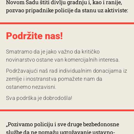
Novom Sadu štiti divlju gradnju i, kao i ranije,
pozvao pripadnike policije da stanu uz aktiviste:
Podržite nas!
Smatramo da je jako važno da kritičko
novinarstvo ostane van komercijalnih interesa.
Podržavajući naš rad individualnim donacijama iz
zemlje i inostranstva pomažete nam da
ostanemo nezavisni.
Sva podrška je dobrodošla!
„Pozivamo policiju i sve druge bezbedonosne
službe da ne pomažu ugrožavanje ustavno-