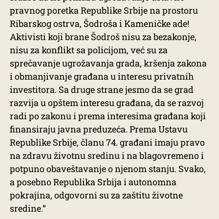
pravnog poretka Republike Srbije na prostoru
Ribarskog ostrva, Šodroša i Kameničke ade!
Aktivisti koji brane Šodroš nisu za bezakonje,
nisu za konflikt sa policijom, već su za
sprečavanje ugrožavanja grada, kršenja zakona
i obmanjivanje građana u interesu privatnih
investitora. Sa druge strane jesmo da se grad
razvija u opštem interesu građana, da se razvoj
radi po zakonu i prema interesima građana koji
finansiraju javna preduzeća. Prema Ustavu
Republike Srbije, članu 74. građani imaju pravo
na zdravu životnu sredinu i na blagovremeno i
potpuno obaveštavanje o njenom stanju. Svako,
a posebno Republika Srbija i autonomna
pokrajina, odgovorni su za zaštitu životne
sredine.“