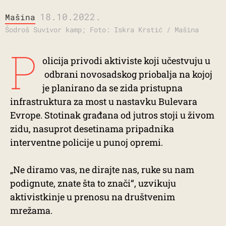
18.10.2022.
Mašina
Šodroš Suvivor kamp; Foto: Iskra Krstić / Mašina
P
olicija privodi aktiviste koji učestvuju u
odbrani novosadskog priobalja na kojoj
je planirano da se zida pristupna
infrastruktura za most u nastavku Bulevara
Evrope. Stotinak građana od jutros stoji u živom
zidu, nasuprot desetinama pripadnika
interventne policije u punoj opremi.
„Ne diramo vas, ne dirajte nas, ruke su nam
podignute, znate šta to znači“, uzvikuju
aktivistkinje u prenosu na društvenim
mrežama.