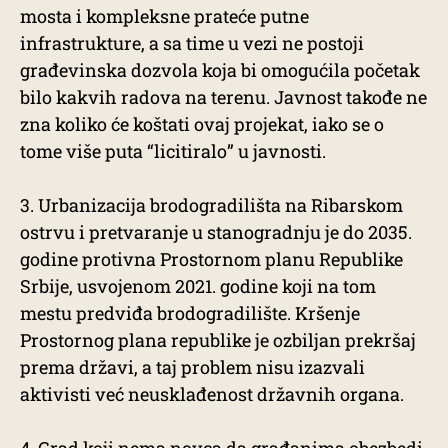
mosta i kompleksne prateće putne
infrastrukture, a sa time u vezi ne postoji
građevinska dozvola koja bi omogućila početak
bilo kakvih radova na terenu. Javnost takođe ne
zna koliko će koštati ovaj projekat, iako se o
tome više puta “licitiralo” u javnosti.
3. Urbanizacija brodogradilišta na Ribarskom
ostrvu i pretvaranje u stanogradnju je do 2035.
godine protivna Prostornom planu Republike
Srbije, usvojenom 2021. godine koji na tom
mestu predviđa brodogradilište. Kršenje
Prostornog plana republike je ozbiljan prekršaj
prema državi, a taj problem nisu izazvali
aktivisti već neusklađenost državnih organa.