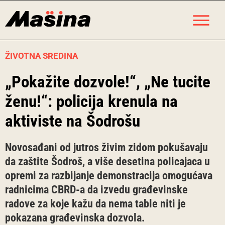
Skip
M
to
content
ŽIVOTNA SREDINA
„Pokažite dozvole!“, „Ne tucite
ženu!“: policija krenula na
aktiviste na Šodrošu
Novosađani od jutros živim zidom pokušavaju
da zaštite Šodroš, a više desetina policajaca u
opremi za razbijanje demonstracija omogućava
radnicima CBRD-a da izvedu građevinske
radove za koje kažu da nema table niti je
pokazana građevinska dozvola.