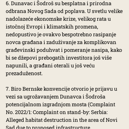
6. Dunavac i Šodroš su besplatna i prirodna
odbrana Novog Sada od poplava. U svetlu velike
nadolazeće ekonomske krize, velikog rata u
istočnoj Evropi i klimatskih promena,
nedopustivo je ovakvo bespotrebno rasipanje
novca građana i zaduživanje za komplikovan
građevinski poduhvat i pomeranje nasipa, kako
bi se džepovi prebogatih investitora još više
napunili, a građani oterali u još veću
prezaduženost.
7. Biro Bernske konvencije otvorio je prijavu u
vezi sa ugrožavanjem Dunavca i Šodroša
potencijalnom izgradnjom mosta (Complaint
No. 2022/1: Complaint on stand-by: Serbia:
Alleged habitat destruction in the area of Novi
Sad due to proposed infrastructure