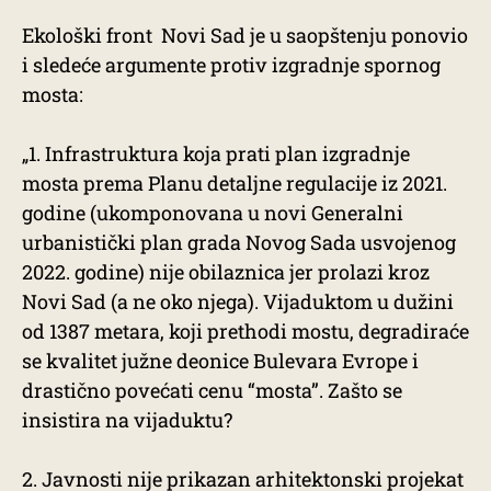
Ekološki front Novi Sad je u saopštenju ponovio
i sledeće argumente protiv izgradnje spornog
mosta:
„1. Infrastruktura koja prati plan izgradnje
mosta prema Planu detaljne regulacije iz 2021.
godine (ukomponovana u novi Generalni
urbanistički plan grada Novog Sada usvojenog
2022. godine) nije obilaznica jer prolazi kroz
Novi Sad (a ne oko njega). Vijaduktom u dužini
od 1387 metara, koji prethodi mostu, degradiraće
se kvalitet južne deonice Bulevara Evrope i
drastično povećati cenu “mosta”. Zašto se
insistira na vijaduktu?
2. Javnosti nije prikazan arhitektonski projekat