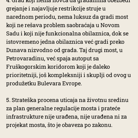
4. Grad koji nema novca da građanima obezbedi
grejanje i najavljuje restrikcije struje u
narednom periodu, nema luksuz da gradi most
koji ne rešava problem saobraćaja u Novom
Sadu i koji nije funkcionalna obilaznica, dok se
istovremeno jedna obilaznica već gradi preko
Dunava nizvodno od grada. Taj drugi most, u
Petrovaradinu, već spaja autoput sa
Fruškogorskim koridorom koji je daleko
prioritetniji, još kompleksniji i skuplji od ovog u
produžetku Bulevara Evrope.
5. Strateška procena uticaja na životnu sredinu
za plan generalne regulacije mosta i prateće
infrastrukture nije urađena, nije urađena ni za
projekat mosta, što je obaveza po zakonu.