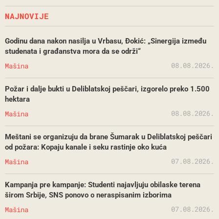
NAJNOVIJE
Godinu dana nakon nasilja u Vrbasu, Đokić: „Sinergija između
studenata i građanstva mora da se održi“
08.08.2026.
Mašina
Požar i dalje bukti u Deliblatskoj peščari, izgorelo preko 1.500
hektara
08.08.2026.
Mašina
Meštani se organizuju da brane Šumarak u Deliblatskoj peščari
od požara: Kopaju kanale i seku rastinje oko kuća
07.08.2026.
Mašina
Kampanja pre kampanje: Studenti najavljuju obilaske terena
širom Srbije, SNS ponovo o neraspisanim izborima
07.08.2026.
Mašina