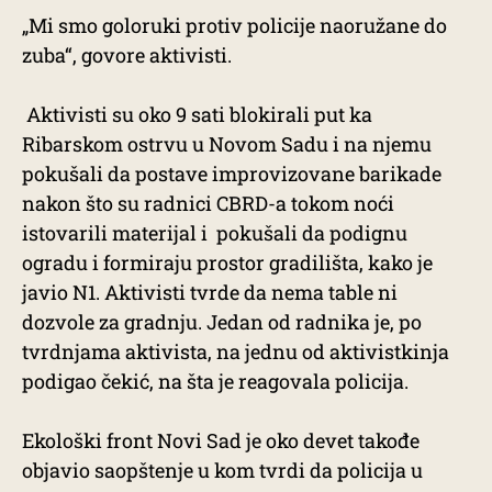
„Mi smo goloruki protiv policije naoružane do
zuba“, govore aktivisti.
Aktivisti su oko 9 sati blokirali put ka
Ribarskom ostrvu u Novom Sadu i na njemu
pokušali da postave improvizovane barikade
nakon što su radnici CBRD-a tokom noći
istovarili materijal i pokušali da podignu
ogradu i formiraju prostor gradilišta, kako je
javio N1. Aktivisti tvrde da nema table ni
dozvole za gradnju. Jedan od radnika je, po
tvrdnjama aktivista, na jednu od aktivistkinja
podigao čekić, na šta je reagovala policija.
Ekološki front Novi Sad je oko devet takođe
objavio saopštenje u kom tvrdi da policija u