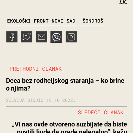
I.K.
TAGS
EKOLOŠKI FRONT NOVI SAD
ŠONDROŠ
PRETHODNI ČLANAK
Deca bez roditeljskog staranja – ko brine
o njima?
SILVIJA STOJIĆ
18.10.2022.
SLEDEĆI ČLANAK
„Vi nas ovde otvoreno suzbijate da biste
pustili ljude da grade nelegalno“, kažu