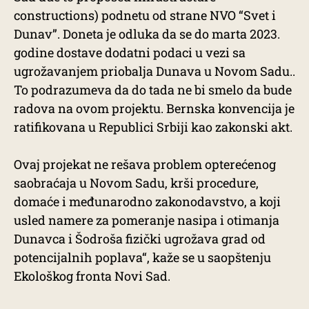
constructions) podnetu od strane NVO “Svet i
Dunav”. Doneta je odluka da se do marta 2023.
godine dostave dodatni podaci u vezi sa
ugrožavanjem priobalja Dunava u Novom Sadu..
To podrazumeva da do tada ne bi smelo da bude
radova na ovom projektu. Bernska konvencija je
ratifikovana u Republici Srbiji kao zakonski akt.
Ovaj projekat ne rešava problem opterećenog
saobraćaja u Novom Sadu, krši procedure,
domaće i međunarodno zakonodavstvo, a koji
usled namere za pomeranje nasipa i otimanja
Dunavca i Šodroša fizički ugrožava grad od
potencijalnih poplava“, kaže se u saopštenju
Ekološkog fronta Novi Sad.