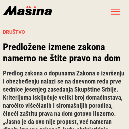
Skip
M
to
content
DRUŠTVO
Predložene izmene zakona
namerno ne štite pravo na dom
Predlog zakona o dopunama Zakona o izvršenju
i obezbeđenju nalazi se na dnevnom redu prve
sednice jesenjeg zasedanja Skupštine Srbije.
Kriterijuma isključuje veliki broj domaćinstava,
naročito višečlanih i siromašnijih porodica,
čineći zaštitu prava na dom gotovo iluzorno.
„Jasno je da ovo nije propust, već nameran