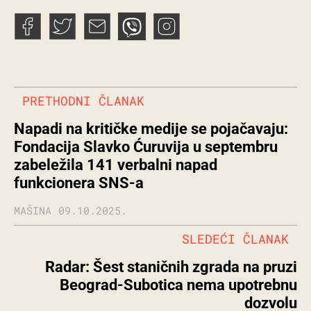
PRETHODNI ČLANAK
Napadi na kritičke medije se pojačavaju:
Fondacija Slavko Ćuruvija u septembru
zabeležila 141 verbalni napad
funkcionera SNS-a
MAŠINA
09.10.2025.
SLEDEĆI ČLANAK
Radar: Šest staničnih zgrada na pruzi
Beograd-Subotica nema upotrebnu
dozvolu