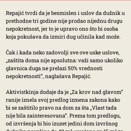
Repajić tvrdi da je besmislen i uslov da dužnik u
prethodne tri godine nije prodao nijednu drugu
nepokretnost, jer to je upravo ono što bi osoba
koja pokušava da izmiri dug učinila kad može.
Čak i kada neko zadovolji sve ove uske uslove,
„zaštita doma nije apsolutna: važi samo ukoliko
glavnica duga ne prelazi 50% vrednosti
nepokretnosti”, naglašava Repajić.
Aktivistkinja dodaje da je „Za krov nad glavom”
ranije iznela svoj predlog izmena zakona kako
bi se zaštitilo pravo na dom za šta „Vlast tada
nije bila zainteresovana”. Prema tom predlogu,
od izvršenja bi bio izuzet jedini dom izvršnog