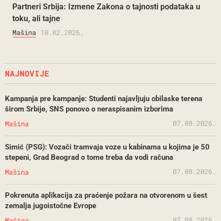
Partneri Srbija: Izmene Zakona o tajnosti podataka u
toku, ali tajne
Mašina
10.02.2026.
NAJNOVIJE
Kampanja pre kampanje: Studenti najavljuju obilaske terena
širom Srbije, SNS ponovo o neraspisanim izborima
07.08.2026.
Mašina
Simić (PSG): Vozači tramvaja voze u kabinama u kojima je 50
stepeni, Grad Beograd o tome treba da vodi računa
07.08.2026.
Mašina
Pokrenuta aplikacija za praćenje požara na otvorenom u šest
zemalja jugoistočne Evrope
07.08.2026.
Mašina