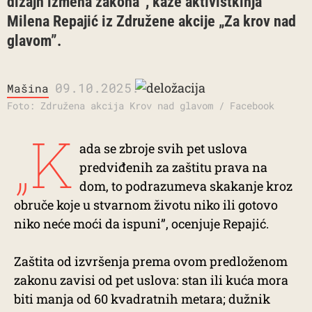
dizajn izmena zakona”, kaže aktivistkinja
Milena Repajić iz Združene akcije „Za krov nad
glavom”.
09.10.2025.
Mašina
Foto: Združena akcija Krov nad glavom / Facebook
„K
ada se zbroje svih pet uslova
predviđenih za zaštitu prava na
dom, to podrazumeva skakanje kroz
obruče koje u stvarnom životu niko ili gotovo
niko neće moći da ispuni”, ocenjuje Repajić.
Zaštita od izvršenja prema ovom predloženom
zakonu zavisi od pet uslova: stan ili kuća mora
biti manja od 60 kvadratnih metara; dužnik