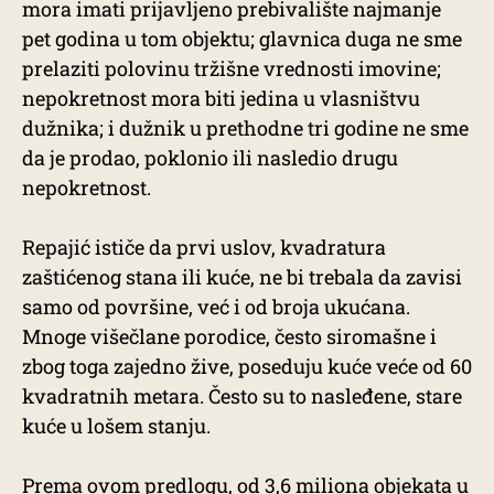
mora imati prijavljeno prebivalište najmanje
pet godina u tom objektu; glavnica duga ne sme
prelaziti polovinu tržišne vrednosti imovine;
nepokretnost mora biti jedina u vlasništvu
dužnika; i dužnik u prethodne tri godine ne sme
da je prodao, poklonio ili nasledio drugu
nepokretnost.
Repajić ističe da prvi uslov, kvadratura
zaštićenog stana ili kuće, ne bi trebala da zavisi
samo od površine, već i od broja ukućana.
Mnoge višečlane porodice, često siromašne i
zbog toga zajedno žive, poseduju kuće veće od 60
kvadratnih metara. Često su to nasleđene, stare
kuće u lošem stanju.
Prema ovom predlogu, od 3,6 miliona objekata u