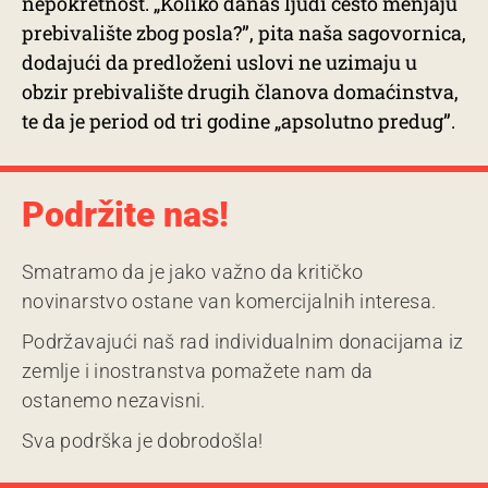
nepokretnost. „Koliko danas ljudi često menjaju
prebivalište zbog posla?”, pita naša sagovornica,
dodajući da predloženi uslovi ne uzimaju u
obzir prebivalište drugih članova domaćinstva,
te da je period od tri godine „apsolutno predug”.
Podržite nas!
Smatramo da je jako važno da kritičko
novinarstvo ostane van komercijalnih interesa.
Podržavajući naš rad individualnim donacijama iz
zemlje i inostranstva pomažete nam da
ostanemo nezavisni.
Sva podrška je dobrodošla!