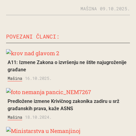
MAŠINA
09.10.2025.
POVEZANI ČLANCI:
A11: Izmene Zakona o izvršenju ne štite najugroženije
građane
Mašina
16.10.2025.
Predložene izmene Krivičnog zakonika zadiru u srž
građanskih prava, kaže ASNS
Mašina
18.10.2024.