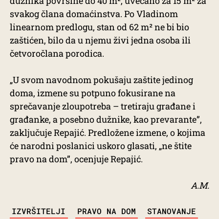
dužnika površine do 40 m², uvećano za 15 m² za
svakog člana domaćinstva. Po Vladinom
linearnom predlogu, stan od 62 m² ne bi bio
zaštićen, bilo da u njemu živi jedna osoba ili
četvoročlana porodica.
„U svom navodnom pokušaju zaštite jedinog
doma, izmene su potpuno fokusirane na
sprečavanje zloupotreba – tretiraju građane i
građanke, a posebno dužnike, kao prevarante”,
zaključuje Repajić. Predložene izmene, o kojima
će narodni poslanici uskoro glasati, „ne štite
pravo na dom”, ocenjuje Repajić.
A.M.
TAGS
IZVRŠITELJI
PRAVO NA DOM
STANOVANJE