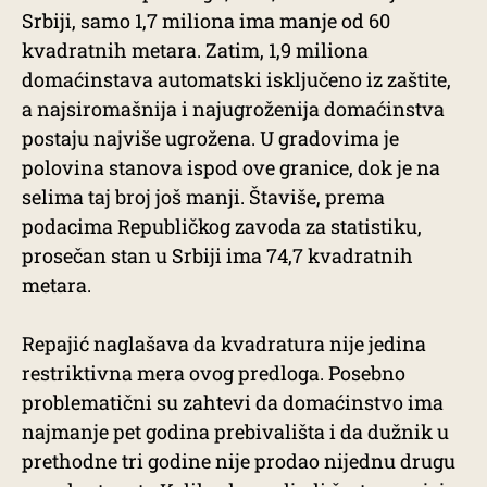
Srbiji, samo 1,7 miliona ima manje od 60
kvadratnih metara. Zatim, 1,9 miliona
domaćinstava automatski isključeno iz zaštite,
a najsiromašnija i najugroženija domaćinstva
postaju najviše ugrožena. U gradovima je
polovina stanova ispod ove granice, dok je na
selima taj broj još manji. Štaviše, prema
podacima Republičkog zavoda za statistiku,
prosečan stan u Srbiji ima 74,7 kvadratnih
metara.
Repajić naglašava da kvadratura nije jedina
restriktivna mera ovog predloga. Posebno
problematični su zahtevi da domaćinstvo ima
najmanje pet godina prebivališta i da dužnik u
prethodne tri godine nije prodao nijednu drugu