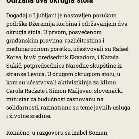
Održana dva okrugla stola
Događaj u Ljubljani je nastavljen porukom
podrške Džeremija Korbina i održavanjem dva
okrugla stola. U prvom, posvećenom
građanskim pravima, različitostima i
međunarodnom poretku, učestvovali su Rafael
Korea, bivši predsednik Ekvadora, i Nataša
Sukič, potpredsednica Narodne skupštine iz
stranke Levica. U drugom okruglom stolu, u
kom su učestvovali aktivistkinja za klimu
Carola Rackete i Simon Maljevac, slovenački
ministar za budućnost zasnovanu na
solidarnosti, razmatrane su teme javnih usluga
i životne sredine.
Konačno, u razgovoru sa Izabel Šoman,