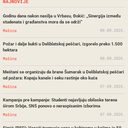
NAJNOVIJE
Godinu dana nakon nasilja u Vrbasu, Đokić: „Sinergija između
studenata i građanstva mora da se održi“
08.08.2026.
Mašina
Požar i dalje bukti u Deliblatskoj peščari, izgorelo preko 1.500
hektara
08.08.2026.
Mašina
Meštani se organizuju da brane Šumarak u Deliblatskoj peščari
od požara: Kopaju kanale i seku rastinje oko kuća
07.08.2026.
Mašina
Kampanja pre kampanje: Studenti najavljuju obilaske terena
širom Srbije, SNS ponovo o neraspisanim izborima
07.08.2026.
Mašina
Simić (PSG): Vozači tramvaja voze u kabinama u kojima je 50