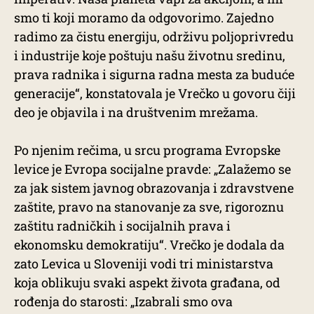
smo ti koji moramo da odgovorimo. Zajedno
radimo za čistu energiju, održivu poljoprivredu
i industrije koje poštuju našu životnu sredinu,
prava radnika i sigurna radna mesta za buduće
generacije“, konstatovala je Vrečko u govoru čiji
deo je objavila i na društvenim mrežama.
Po njenim rečima, u srcu programa Evropske
levice je Evropa socijalne pravde: „Zalažemo se
za jak sistem javnog obrazovanja i zdravstvene
zaštite, pravo na stanovanje za sve, rigoroznu
zaštitu radničkih i socijalnih prava i
ekonomsku demokratiju“. Vrečko je dodala da
zato Levica u Sloveniji vodi tri ministarstva
koja oblikuju svaki aspekt života građana, od
rođenja do starosti: „Izabrali smo ova