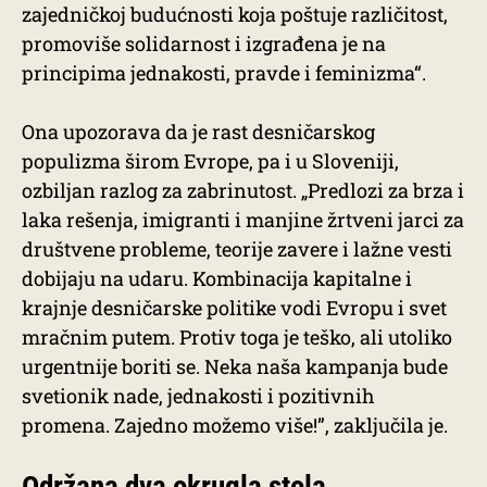
zajedničkoj budućnosti koja poštuje različitost,
promoviše solidarnost i izgrađena je na
principima jednakosti, pravde i feminizma“.
Ona upozorava da je rast desničarskog
populizma širom Evrope, pa i u Sloveniji,
ozbiljan razlog za zabrinutost. „Predlozi za brza i
laka rešenja, imigranti i manjine žrtveni jarci za
društvene probleme, teorije zavere i lažne vesti
dobijaju na udaru. Kombinacija kapitalne i
krajnje desničarske politike vodi Evropu i svet
mračnim putem. Protiv toga je teško, ali utoliko
urgentnije boriti se. Neka naša kampanja bude
svetionik nade, jednakosti i pozitivnih
promena. Zajedno možemo više!”, zaključila je.