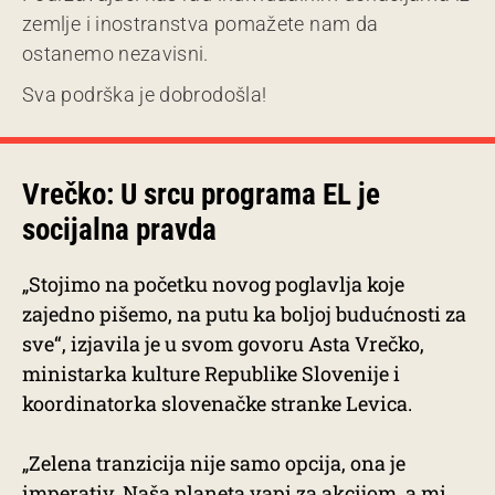
zemlje i inostranstva pomažete nam da
ostanemo nezavisni.
Sva podrška je dobrodošla!
Vrečko: U srcu programa EL je
socijalna pravda
„Stojimo na početku novog poglavlja koje
zajedno pišemo, na putu ka boljoj budućnosti za
sve“, izjavila je u svom govoru Asta Vrečko,
ministarka kulture Republike Slovenije i
koordinatorka slovenačke stranke Levica.
„Zelena tranzicija nije samo opcija, ona je
imperativ. Naša planeta vapi za akcijom, a mi