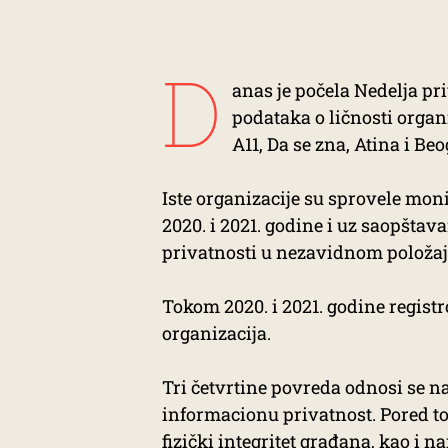
D
anas je počela Nedelja p
podataka o ličnosti organ
A11, Da se zna, Atina i Be
Iste organizacije su sprovele mon
2020. i 2021. godine i uz saopštav
privatnosti u nezavidnom položaj
Tokom 2020. i 2021. godine regist
organizacija.
Tri četvrtine povreda odnosi se 
informacionu privatnost. Pored to
fizički integritet građana, kao i 