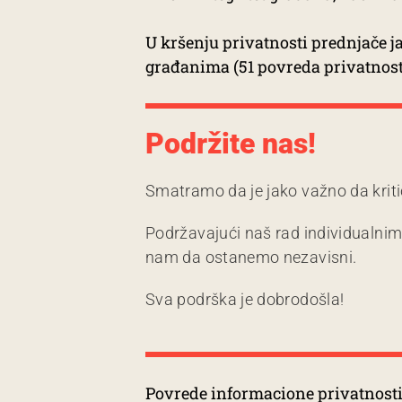
U kršenju privatnosti prednjače j
građanima (51 povreda privatnosti
Podržite nas!
Smatramo da je jako važno da kriti
Podržavajući naš rad individualni
nam da ostanemo nezavisni.
Sva podrška je dobrodošla!
Povrede informacione privatnosti 