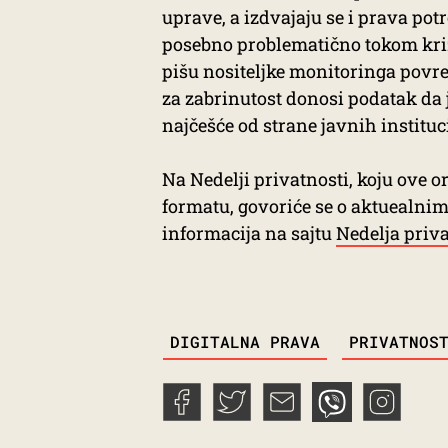
uprave, a izdvajaju se i prava potr
posebno problematično tokom kriz
pišu nositeljke monitoringa povre
za zabrinutost donosi podatak da j
najčešće od strane javnih instituci
Na Nedelji privatnosti, koju ove o
formatu, govoriće se o aktuealnim 
informacija na sajtu
Nedelja priva
TAGS
DIGITALNA PRAVA
PRIVATNOS