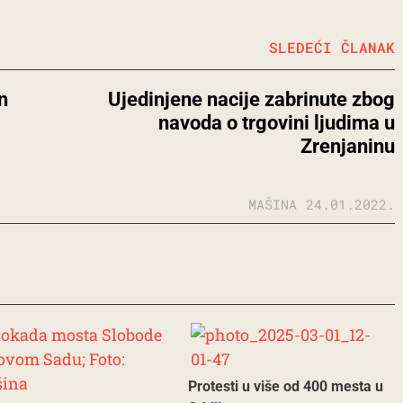
SLEDEĆI ČLANAK
n
Ujedinjene nacije zabrinute zbog
navoda o trgovini ljudima u
Zrenjaninu
MAŠINA
24.01.2022.
Protesti u više od 400 mesta u