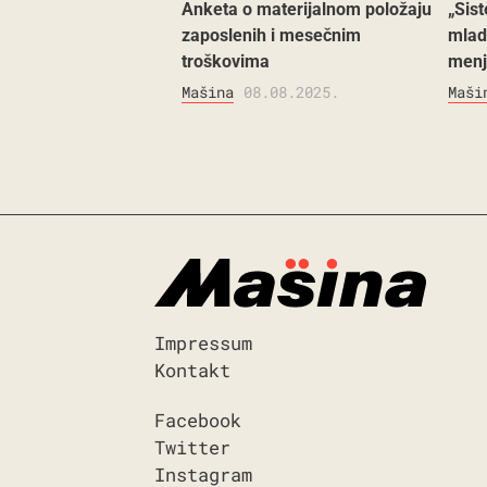
Anketa o materijalnom položaju
„Sis
zaposlenih i mesečnim
mladi
troškovima
menj
Mašina
08.08.2025.
Maši
Impressum
Kontakt
Facebook
Twitter
Instagram