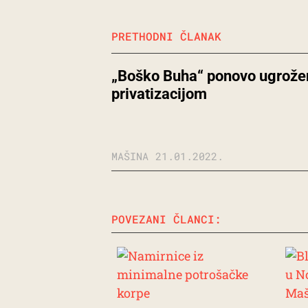
PRETHODNI ČLANAK
„Boško Buha“ ponovo ugrože
privatizacijom
MAŠINA
21.01.2022.
POVEZANI ČLANCI: