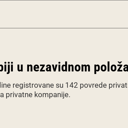
biji u nezavidnom polož
ine registrovane su 142 povrede priva
ima privatne kompanije.