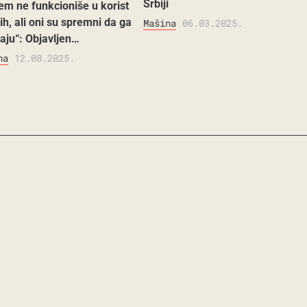
Srbiji
tem ne funkcioniše u korist
h, ali oni su spremni da ga
Mašina
06.03.2025.
aju“: Objavljen…
na
12.08.2025.