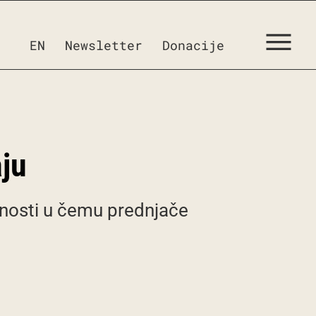
EN
Newsletter
Donacije
aju
tnosti u čemu prednjače