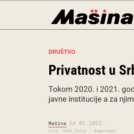
Skip
to
content
DRUŠTVO
Privatnost u Sr
Tokom 2020. i 2021. god
javne institucije a za nj
24.01.2022.
Mašina
Foto: Saša Čolić / Kamerades