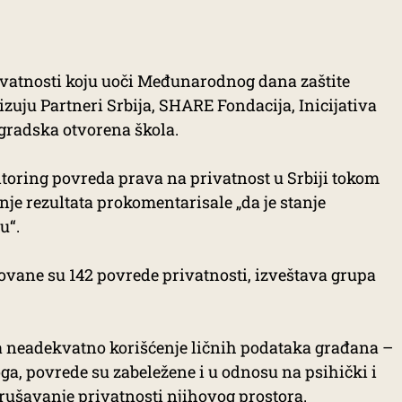
rivatnosti koju uoči Međunarodnog dana zaštite
izuju Partneri Srbija, SHARE Fondacija, Inicijativa
ogradska otvorena škola.
itoring povreda prava na privatnost u Srbiji tokom
anje rezultata prokomentarisale „da je stanje
u“.
rovane su 142 povrede privatnosti, izveštava grupa
na neadekvatno korišćenje ličnih podataka građana –
ga, povrede su zabeležene i u odnosu na psihički i
narušavanje privatnosti njihovog prostora.