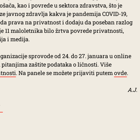
ošača, kao i povrede u sektora zdravstva, što je
e javnog zdravlja kakva je pandemija COVID-19,
da prava na privatnost i dodaju da poseban razlog
e 11 maloletnika bilo žrtva povrede privatnosti,
ja i medija.
rganizacije sprovode od 24. do 27. januara u online
pitanjima zaštite podataka o ličnosti. Više
tnosti
. Na panele se možete prijaviti putem
ovde
.
A.J.
T