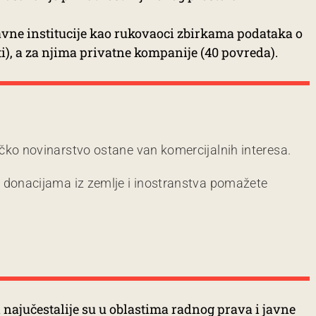
avne institucije kao rukovaoci zbirkama podataka o
), a za njima privatne kompanije (40 povreda).
čko novinarstvo ostane van komercijalnih interesa.
m donacijama iz zemlje i inostranstva pomažete
najučestalije su u oblastima radnog prava i javne