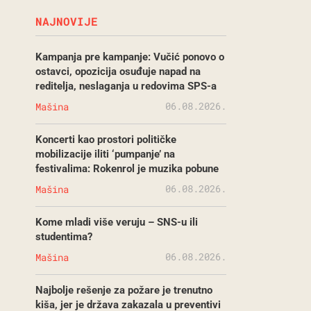
NAJNOVIJE
Kampanja pre kampanje: Vučić ponovo o
ostavci, opozicija osuđuje napad na
reditelja, neslaganja u redovima SPS-a
06.08.2026.
Mašina
Koncerti kao prostori političke
mobilizacije iliti ‘pumpanje’ na
festivalima: Rokenrol je muzika pobune
06.08.2026.
Mašina
Kome mladi više veruju – SNS-u ili
studentima?
06.08.2026.
Mašina
Najbolje rešenje za požare je trenutno
kiša, jer je država zakazala u preventivi