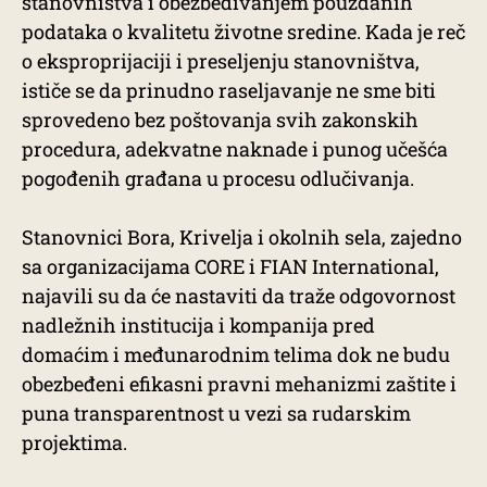
stanovništva i obezbeđivanjem pouzdanih
podataka o kvalitetu životne sredine. Kada je reč
o eksproprijaciji i preseljenju stanovništva,
ističe se da prinudno raseljavanje ne sme biti
sprovedeno bez poštovanja svih zakonskih
procedura, adekvatne naknade i punog učešća
pogođenih građana u procesu odlučivanja.
Stanovnici Bora, Krivelja i okolnih sela, zajedno
sa organizacijama CORE i FIAN International,
najavili su da će nastaviti da traže odgovornost
nadležnih institucija i kompanija pred
domaćim i međunarodnim telima dok ne budu
obezbeđeni efikasni pravni mehanizmi zaštite i
puna transparentnost u vezi sa rudarskim
projektima.