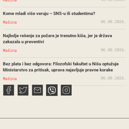
Kome mladi više veruju – SNS-u ili studentima?
06.08.2026.
Mašina
Najbolje rešenje za požare je trenutno kiša, jer je država
zakazala u preventivi
06.08.2026.
Mašina
Bez plata i bez odgovora: Filozofski fakultet u Nišu optužuje
Ministarstvo za pritisak, uprava najavljuje pravne korake
06.08.2026.
Mašina