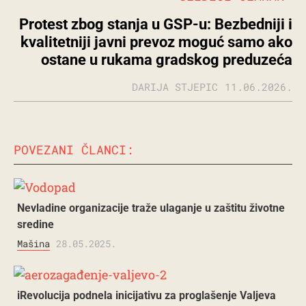
Protest zbog stanja u GSP-u: Bezbedniji i
kvalitetniji javni prevoz moguć samo ako
ostane u rukama gradskog preduzeća
DARIJA STJEPIC
11.06.2026.
POVEZANI ČLANCI:
Nevladine organizacije traže ulaganje u zaštitu životne
sredine
Mašina
28.05.2025.
iRevolucija podnela inicijativu za proglašenje Valjeva