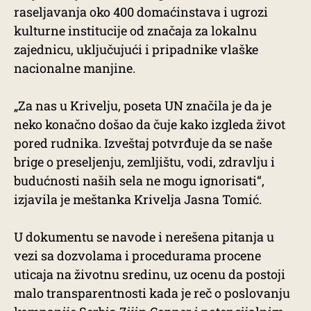
raseljavanja oko 400 domaćinstava i ugrozi
kulturne institucije od značaja za lokalnu
zajednicu, uključujući i pripadnike vlaške
nacionalne manjine.
„Za nas u Krivelju, poseta UN značila je da je
neko konačno došao da čuje kako izgleda život
pored rudnika. Izveštaj potvrđuje da se naše
brige o preseljenju, zemljištu, vodi, zdravlju i
budućnosti naših sela ne mogu ignorisati“,
izjavila je meštanka Krivelja Jasna Tomić.
U dokumentu se navode i nerešena pitanja u
vezi sa dozvolama i procedurama procene
uticaja na životnu sredinu, uz ocenu da postoji
malo transparentnosti kada je reč o poslovanju