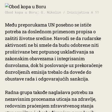
Obod kopa u Boru; G. Nikolin / Inicijativa A 11
Među preporukama UN posebno se ističe
potreba za doslednom primenom propisa o
zaštiti životne sredine. Navodi se da rudarske
aktivnosti ne bi smele da budu odobrene niti
proširivane bez potpunog usklađivanja sa
zakonskim obavezama i integrisanim
dozvolama, dok bi poslovanje uz prekoračenje
dozvoljenih emisija trebalo da dovede do
obustave rada i odgovarajućih sankcija.
Radna grupa takođe naglašava potrebu za
nezavisnim procenama uticaja na zdravlje,
redovnim praćenjem zdravstvenog stanja