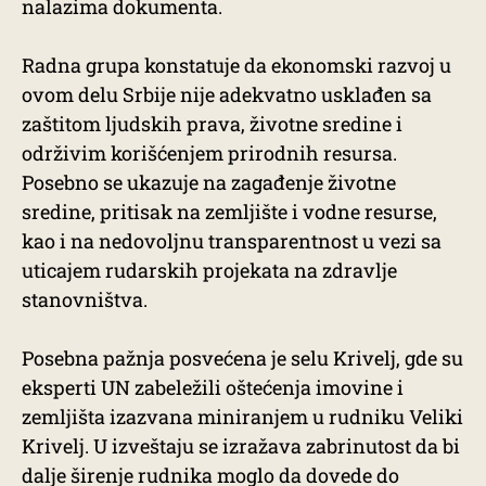
nalazima dokumenta.
Radna grupa konstatuje da ekonomski razvoj u
ovom delu Srbije nije adekvatno usklađen sa
zaštitom ljudskih prava, životne sredine i
održivim korišćenjem prirodnih resursa.
Posebno se ukazuje na zagađenje životne
sredine, pritisak na zemljište i vodne resurse,
kao i na nedovoljnu transparentnost u vezi sa
uticajem rudarskih projekata na zdravlje
stanovništva.
Posebna pažnja posvećena je selu Krivelj, gde su
eksperti UN zabeležili oštećenja imovine i
zemljišta izazvana miniranjem u rudniku Veliki
Krivelj. U izveštaju se izražava zabrinutost da bi
dalje širenje rudnika moglo da dovede do