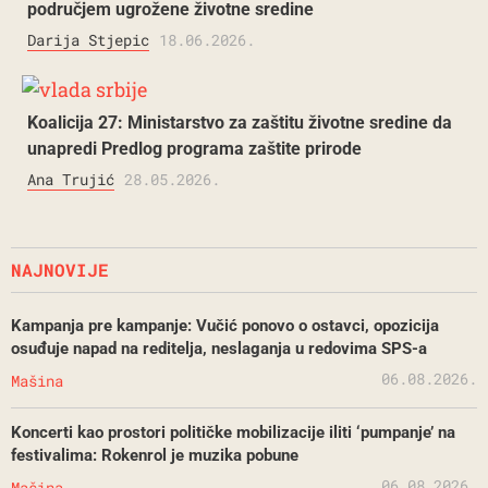
područjem ugrožene životne sredine
Darija Stjepic
18.06.2026.
Koalicija 27: Ministarstvo za zaštitu životne sredine da
unapredi Predlog programa zaštite prirode
Ana Trujić
28.05.2026.
NAJNOVIJE
Kampanja pre kampanje: Vučić ponovo o ostavci, opozicija
osuđuje napad na reditelja, neslaganja u redovima SPS-a
06.08.2026.
Mašina
Koncerti kao prostori političke mobilizacije iliti ‘pumpanje’ na
festivalima: Rokenrol je muzika pobune
06.08.2026.
Mašina