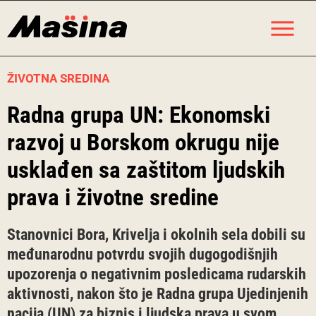
Skip
M
to
content
ŽIVOTNA SREDINA
Radna grupa UN: Ekonomski
razvoj u Borskom okrugu nije
usklađen sa zaštitom ljudskih
prava i životne sredine
Stanovnici Bora, Krivelja i okolnih sela dobili su
međunarodnu potvrdu svojih dugogodišnjih
upozorenja o negativnim posledicama rudarskih
aktivnosti, nakon što je Radna grupa Ujedinjenih
nacija (UN) za biznis i ljudska prava u svom