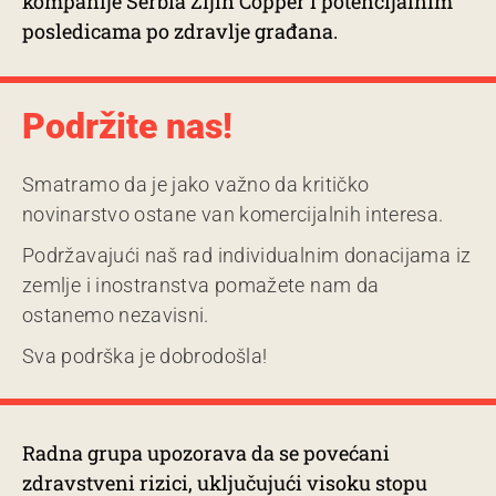
kompanije Serbia Zijin Copper i potencijalnim
posledicama po zdravlje građana.
Podržite nas!
Smatramo da je jako važno da kritičko
novinarstvo ostane van komercijalnih interesa.
Podržavajući naš rad individualnim donacijama iz
zemlje i inostranstva pomažete nam da
ostanemo nezavisni.
Sva podrška je dobrodošla!
Radna grupa upozorava da se povećani
zdravstveni rizici, uključujući visoku stopu