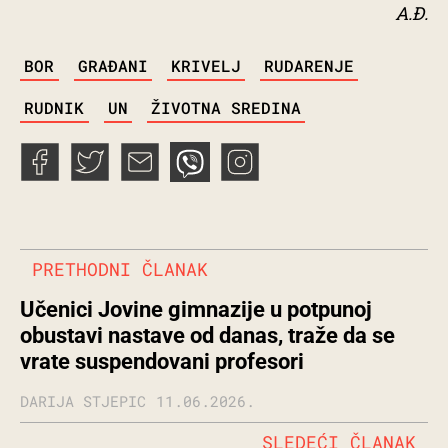
A.Đ.
TAGS
BOR
GRAĐANI
KRIVELJ
RUDARENJE
RUDNIK
UN
ŽIVOTNA SREDINA
PRETHODNI ČLANAK
Učenici Jovine gimnazije u potpunoj
obustavi nastave od danas, traže da se
vrate suspendovani profesori
DARIJA STJEPIC
11.06.2026.
SLEDEĆI ČLANAK