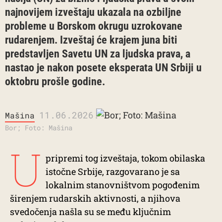
najnovijem izveštaju ukazala na ozbiljne
probleme u Borskom okrugu uzrokovane
rudarenjem. Izveštaj će krajem juna biti
predstavljen Savetu UN za ljudska prava, a
nastao je nakon posete eksperata UN Srbiji u
oktobru prošle godine.
11.06.2026.
Mašina
Bor; Foto: Mašina
U
pripremi tog izveštaja, tokom obilaska
istočne Srbije, razgovarano je sa
lokalnim stanovništvom pogođenim
širenjem rudarskih aktivnosti, a njihova
svedočenja našla su se među ključnim