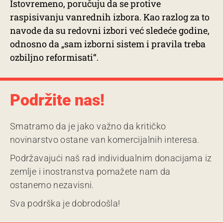
Istovremeno, poručuju da se protive
raspisivanju vanrednih izbora. Kao razlog za to
navode da su redovni izbori već sledeće godine,
odnosno da „sam izborni sistem i pravila treba
ozbiljno reformisati“.
Podržite nas!
Smatramo da je jako važno da kritičko
novinarstvo ostane van komercijalnih interesa.
Podržavajući naš rad individualnim donacijama iz
zemlje i inostranstva pomažete nam da
ostanemo nezavisni.
Sva podrška je dobrodošla!