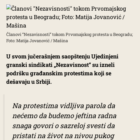
Članovi “Nezavisnosti” tokom Prvomajskog protesta u Beogradu;
Foto: Matija Jovanović / Mašina
U svom jučerašnjem saopštenju Ujedinjeni
granski sindikati „Nezavisnost“ su izneli
podršku građanskim protestima koji se
dešavaju u Srbiji.
Na protestima vidljiva parola da
nećemo da budemo jeftina radna
snaga govori o sazreloj svesti da
pristati na život na nivou pukog