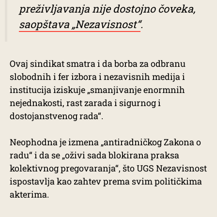
preživljavanja nije dostojno čoveka,
saopštava „Nezavisnost“
.
Ovaj sindikat smatra i da borba za odbranu
slobodnih i fer izbora i nezavisnih medija i
institucija iziskuje „smanjivanje enormnih
nejednakosti, rast zarada i sigurnog i
dostojanstvenog rada“.
Neophodna je izmena „antiradničkog Zakona o
radu“ i da se „oživi sada blokirana praksa
kolektivnog pregovaranja“, što UGS Nezavisnost
ispostavlja kao zahtev prema svim političkima
akterima.