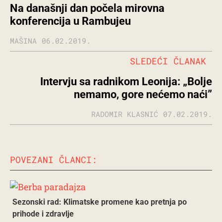
Na današnji dan počela mirovna
konferencija u Rambujeu
MAŠINA
06.02.2019.
SLEDEĆI ČLANAK
Intervju sa radnikom Leonija: „Bolje
nemamo, gore nećemo naći”
RADOMIR KLASNIĆ
07.02.2019.
POVEZANI ČLANCI:
Sezonski rad: Klimatske promene kao pretnja po
prihode i zdravlje