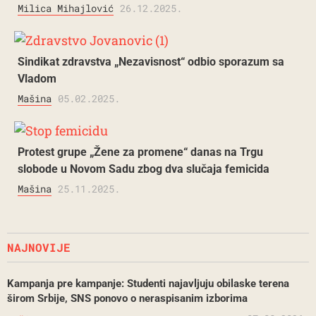
Milica Mihajlović
26.12.2025.
Sindikat zdravstva „Nezavisnost“ odbio sporazum sa
Vladom
Mašina
05.02.2025.
Protest grupe „Žene za promene“ danas na Trgu
slobode u Novom Sadu zbog dva slučaja femicida
Mašina
25.11.2025.
NAJNOVIJE
Kampanja pre kampanje: Studenti najavljuju obilaske terena
širom Srbije, SNS ponovo o neraspisanim izborima