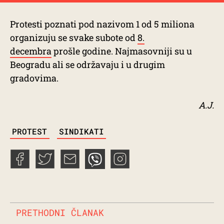
Protesti poznati pod nazivom 1 od 5 miliona
organizuju se svake subote od
8.
decembra
prošle godine. Najmasovniji su u
Beogradu ali se održavaju i u drugim
gradovima.
A.J.
TAGS
PROTEST
SINDIKATI
PRETHODNI ČLANAK