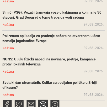
07.08.2026.
Mašina
Simić (PSG): Vozači tramvaja voze u kabinama u kojima je 50
stepeni, Grad Beograd o tome treba da vodi računa
07.08.2026.
Mašina
Pokrenuta aplikacija za praćenje požara na otvorenom u šest
zemalja jugoistočne Evrope
07.08.2026.
Mašina
NUNS: U julu fizički napadi na novinare, pretnje, kampanje
protiv lokalnih televizija
07.08.2026.
Mašina
Svetski dan siromašnih: Koliko su socijalne politike u Srbiji
efikasne?
07.08.2026.
Mašina