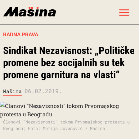
Skip
M
to
content
RADNA PRAVA
Sindikat Nezavisnost: „Političke
promene bez socijalnih su tek
promene garnitura na vlasti“
06.02.2019.
Mašina
Članovi "Nezavisnosti" tokom Prvomajskog protesta u
Beogradu; Foto: Matija Jovanović / Mašina