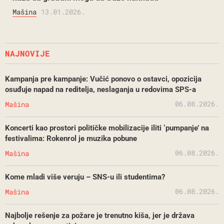
Mašina
13.01.2026.
NAJNOVIJE
Kampanja pre kampanje: Vučić ponovo o ostavci, opozicija
osuđuje napad na reditelja, neslaganja u redovima SPS-a
06.08.2026.
Mašina
Koncerti kao prostori političke mobilizacije iliti ‘pumpanje’ na
festivalima: Rokenrol je muzika pobune
06.08.2026.
Mašina
Kome mladi više veruju – SNS-u ili studentima?
06.08.2026.
Mašina
Najbolje rešenje za požare je trenutno kiša, jer je država