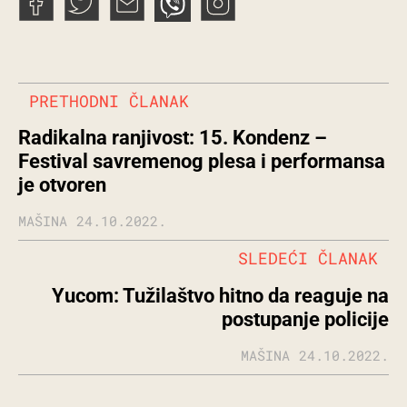
PRETHODNI ČLANAK
Radikalna ranjivost: 15. Kondenz –
Festival savremenog plesa i performansa
je otvoren
MAŠINA
24.10.2022.
SLEDEĆI ČLANAK
Yucom: Tužilaštvo hitno da reaguje na
postupanje policije
MAŠINA
24.10.2022.