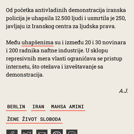
Od početka antivladinih demonstracija iranska
policija je uhapsila 12.500 ljudi i usmrtila je 250,
javljaju iz Iranskog centra za ljudska prava.
Među
uhapšenima
su i između 20 i 30 novinara
i 200 radnika naftne industrije. U sklopu
represivnih mera vlasti ograničava se pristup
internetu, što otežava i izveštavanje sa
demonstracija.
A.J.
TAGS
BERLIN
IRAN
MAHSA AMINI
ŽENE ŽIVOT SLOBODA