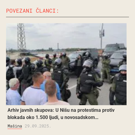
POVEZANI ČLANCI:
Arhiv javnih skupova: U Nišu na protestima protiv
blokada oko 1.500 ljudi, u novosadskom…
Mašina
29.09.2025.