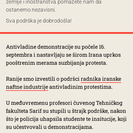
zemlje i inostranstva pomažete nam da
ostanemo nezavisni.
Sva podrška je dobrodošla!
Antivladine demonstracije su počele 16.
septembra i nastavljaju se širom Irana uprkos
pooštrenim merama suzbijanja protesta.
Ranije smo izvestili o podršci
radnika iranske
naftne industrije
antivladinim protestima.
U međuvremenu profesori čuvenog Tehničkog
fakulteta Sarif su stupili u štrajk podrške, nakon
što je policija uhapsila studente te insitucije, koji
su učestvovali u demonstracijama.