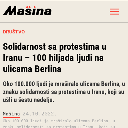
Skip
M
to
content
DRUŠTVO
Solidarnost sa protestima u
Iranu – 100 hiljada ljudi na
ulicama Berlina
Oko 100.000 ljudi je mraširalo ulicama Berlina, u
znaku solidarnosti sa protestima u Iranu, koji su
ušli u šestu nedelju.
24.10.2022.
Mašina
Oko 100.000 ljudi je mraširalo ulicama Berlina, u
znaku solidarnosti sa protestima u Iranu, koji su