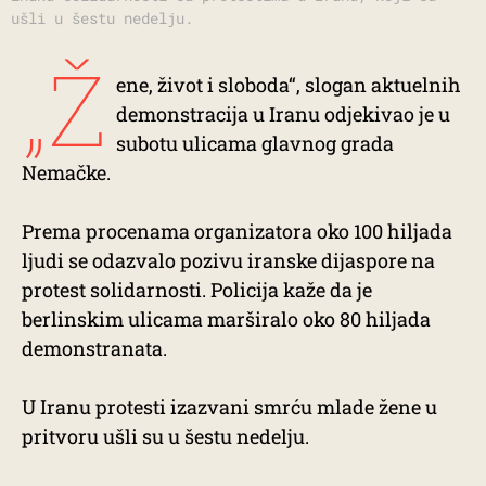
ušli u šestu nedelju.
„Ž
ene, život i sloboda“, slogan aktuelnih
demonstracija u Iranu odjekivao je u
subotu ulicama glavnog grada
Nemačke.
Prema procenama organizatora oko 100 hiljada
ljudi se odazvalo pozivu iranske dijaspore na
protest solidarnosti. Policija kaže da je
berlinskim ulicama marširalo oko 80 hiljada
demonstranata.
U Iranu protesti izazvani smrću mlade žene u
pritvoru ušli su u šestu nedelju.