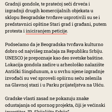
Gradnji gondole, te pratećoj seči drveća i
izgradnji drugih komercijalnih objekata u
sklopu Beogradske tvrđave usprotivili su se i
predstavnici opštine Stari grad i građani, putem
protesta i
iniciranjem peticije
.
Podsećamo da je Beogradska tvrđava kulturno
dobro od najvišeg značaja za Republiku Srbiju.
UNESCO je prepoznaje kao deo svetske baštine.
Lokacija gondola zadire u arheološko nalazište
Antički Singidunum, a u svrhu njene izgradnje
izvođači su već sproveli opširnu seču zelenila
na Glavnoj stazi i u Parku prijateljstva na Ušću.
Gradske vlasti zasad ne pokazuju znake
odustajanja od spornog projekta, čiji je većinski
investitor JP „Skijališta Srbija“.