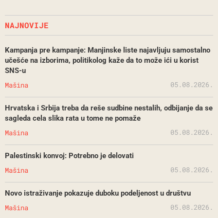
NAJNOVIJE
Kampanja pre kampanje: Manjinske liste najavljuju samostalno
učešće na izborima, politikolog kaže da to može ići u korist
SNS-u
05.08.2026.
Mašina
Hrvatska i Srbija treba da reše sudbine nestalih, odbijanje da se
sagleda cela slika rata u tome ne pomaže
05.08.2026.
Mašina
Palestinski konvoj: Potrebno je delovati
05.08.2026.
Mašina
Novo istraživanje pokazuje duboku podeljenost u društvu
05.08.2026.
Mašina