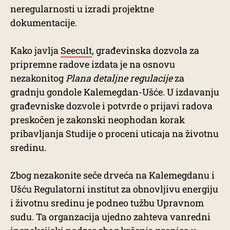
neregularnosti u izradi projektne
dokumentacije.
Kako javlja
Seecult
, građevinska dozvola za
pripremne radove izdata je na osnovu
nezakonitog
Plana detaljne regulacije
za
gradnju gondole Kalemegdan-Ušće. U izdavanju
građevniske dozvole i potvrde o prijavi radova
preskočen je zakonski neophodan korak
pribavljanja Studije o proceni uticaja na životnu
sredinu.
Zbog nezakonite seče drveća na Kalemegdanu i
Ušću Regulatorni institut za obnovljivu energiju
i životnu sredinu je podneo tužbu Upravnom
sudu. Ta organzacija ujedno zahteva vanredni