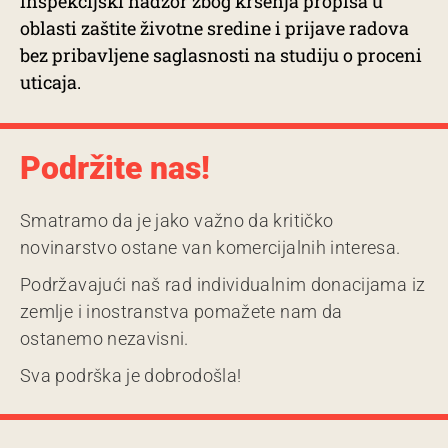
inspekcijski nadzor zbog kršenja propisa u
oblasti zaštite životne sredine i prijave radova
bez pribavljene saglasnosti na studiju o proceni
uticaja.
Podržite nas!
Smatramo da je jako važno da kritičko
novinarstvo ostane van komercijalnih interesa.
Podržavajući naš rad individualnim donacijama iz
zemlje i inostranstva pomažete nam da
ostanemo nezavisni.
Sva podrška je dobrodošla!