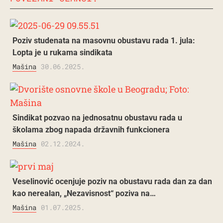
Poziv studenata na masovnu obustavu rada 1. jula:
Lopta je u rukama sindikata
Mašina
30.06.2025.
Sindikat pozvao na jednosatnu obustavu rada u
školama zbog napada državnih funkcionera
Mašina
02.12.2024.
Veselinović ocenjuje poziv na obustavu rada dan za dan
kao nerealan, „Nezavisnost“ poziva na…
Mašina
01.07.2025.