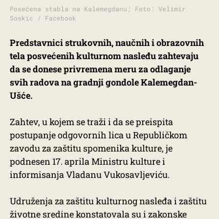
Posečena stabla na Kalemegdanu; Foto: Velimir
Soskic / Facebook
Predstavnici strukovnih, naučnih i obrazovnih
tela posvećenih kulturnom nasleđu zahtevaju
da se donese privremena meru za odlaganje
svih radova na gradnji gondole Kalemegdan-
Ušće.
Zahtev, u kojem se traži i da se preispita
postupanje odgovornih lica u Republičkom
zavodu za zaštitu spomenika kulture, je
podnesen 17. aprila Ministru kulture i
informisanja Vladanu Vukosavljeviću.
Udruženja za zaštitu kulturnog nasleđa i zaštitu
životne sredine konstatovala su i zakonske