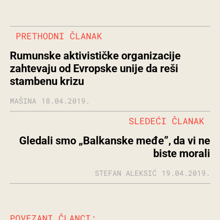
PRETHODNI ČLANAK
Rumunske aktivističke organizacije
zahtevaju od Evropske unije da reši
stambenu krizu
MAŠINA
18.04.2019.
SLEDEĆI ČLANAK
Gledali smo „Balkanske međe”, da vi ne
biste morali
STEFAN ALEKSIĆ
19.04.2019.
POVEZANI ČLANCI: