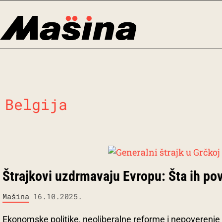
Skip
to
content
Belgija
Štrajkovi uzdrmavaju Evropu: Šta ih po
Mašina
16.10.2025.
Ekonomske politike, neoliberalne reforme i nepoverenje u