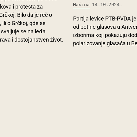
Mašina
14.10.2024.
kova i protesta za
i Grčkoj. Bilo da je reč o
Partija levice PTB-PVDA je 
ili o Grčkoj, gde se
od petine glasova u Antve
 svaljuje se na leđa
izborima koji pokazuju do
rava i dostojanstven život,
polarizovanje glasača u Bel