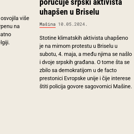
poručuje srpski aktivista
uhapšen u Briselu
osvojila više
Mašina
10.05.2024.
rpenu na
datno
Stotine klimatskih aktivista uhapšeno
giji.
je na mirnom protestu u Briselu u
subotu, 4. maja, a među njima se našlo
i dvoje srpskih građana. O tome šta se
zbilo sa demokratijom u de facto
prestonici Evropske unije i čije interese
štiti policija govore sagovornici Mašine.