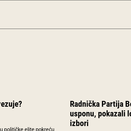
vezuje?
Radnička Partija Be
usponu, pokazali l
izbori
 političke elite pokreću