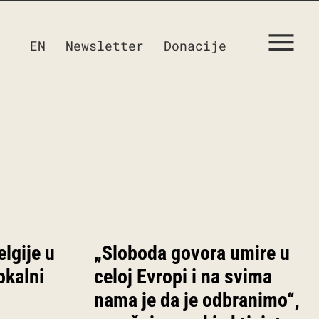
EN
Newsletter
Donacije
lgije u
„Sloboda govora umire u
okalni
celoj Evropi i na svima
nama je da je odbranimo“,