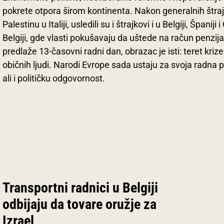
pokrete otpora širom kontinenta. Nakon generalnih štraj
Palestinu u Italiji, usledili su i štrajkovi i u Belgiji, Španiji 
Belgiji, gde vlasti pokušavaju da uštede na račun penzija, 
predlaže 13-časovni radni dan, obrazac je isti: teret krize
običnih ljudi. Narodi Evrope sada ustaju za svoja radna p
ali i političku odgovornost.
Transportni radnici u Belgiji
odbijaju da tovare oružje za
Izrael