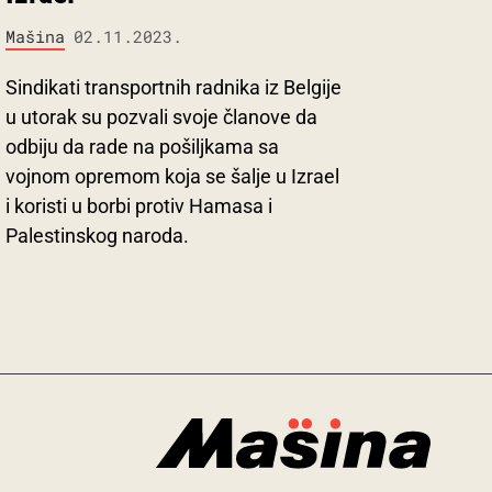
Mašina
02.11.2023.
Sindikati transportnih radnika iz Belgije
u utorak su pozvali svoje članove da
odbiju da rade na pošiljkama sa
vojnom opremom koja se šalje u Izrael
i koristi u borbi protiv Hamasa i
Palestinskog naroda.