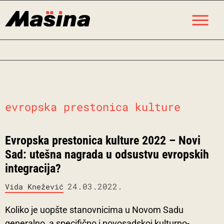
Skip
M
to
content
evropska prestonica kulture
Evropska prestonica kulture 2022 – Novi
Sad: utešna nagrada u odsustvu evropskih
integracija?
24.03.2022.
Vida Knežević
Koliko je uopšte stanovnicima u Novom Sadu
generalno, a specifično i novosadskoj kulturno-