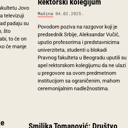
Rektorski kolegijum
akultetu Jovo
Mašina
04.02.2025.
a televizuji
„kad padaju su
Povodom poziva na razgovor koji je
o, što
predsednik Srbije, Aleksandar Vučić,
bi, to će on
uputio profesorima i predstavnicima
liko će manje
univerziteta, studenti u blokadi
Pravnog fakulteta u Beogradu uputili su
apel rektorskom kolegijumu da ne ulazi
u pregovore sa ovom predmetnom
institucijom sa ograničenim, mahom
ceremonijalnim nadležnostima.
je
Smiljka Tomanović: Društvo