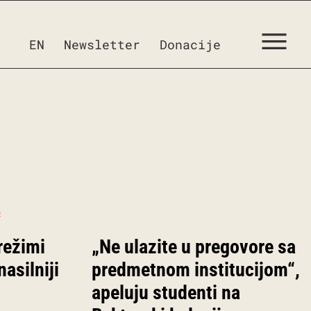
EN
Newsletter
Donacije
režimi
„Ne ulazite u pregovore sa
asilniji
predmetnom institucijom“,
apeluju studenti na