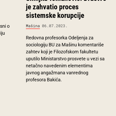
je zahvatio proces
sistemske korupcije
Mašina
06.07.2023.
sni o
iju
Redovna profesorka Odeljenja za
sociologiju BU za Mašinu komentariše
zahtev koji je Filozofskom fakultetu
uputilo Ministarstvo prosvete u vezi sa
netačno navedenim elementima
javnog angažmana vanrednog
profesora Bakića.