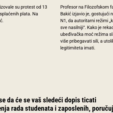
zovale su protest od 13
Profesor na Filozofskom f
isplaćenih plata. Na
Bakić izjavio je, gostujući n
ć.
N1, da autoritarni režimi 
sve nasilniji“. Kako je reka
ubeđivačka moć režima sla
više pribegavati sili, a uto
legitimiteta imati.
 da će se vaš sledeći dopis ticati
nja rada studenata i zaposlenih, poruču