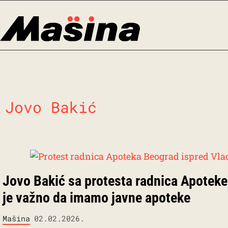
Skip
to
content
Jovo Bakić
Jovo Bakić sa protesta radnica Apoteke
je važno da imamo javne apoteke
Mašina
02.02.2026.