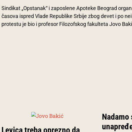
Sindikat „Opstanak“ i zaposlene Apoteke Beograd organi
časova ispred Vlade Republike Srbije zbog devet i po ne
protestu je bio i profesor Filozofskog fakulteta Jovo Baki
Nadamo se
unapređe
Levica treba oprezno da