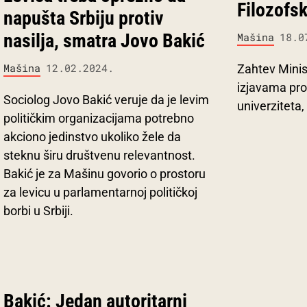
Filozofsk
napušta Srbiju protiv
nasilja, smatra Jovo Bakić
Mašina
18.0
Mašina
12.02.2024.
Zahtev Minist
izjavama pro
Sociolog Jovo Bakić veruje da je levim
univerziteta,
političkim organizacijama potrebno
akciono jedinstvo ukoliko žele da
steknu širu društvenu relevantnost.
Bakić je za Mašinu govorio o prostoru
za levicu u parlamentarnoj političkoj
borbi u Srbiji.
Bakić: Jedan autoritarni