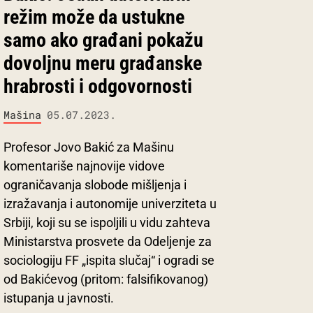
režim može da ustukne
samo ako građani pokažu
dovoljnu meru građanske
hrabrosti i odgovornosti
Mašina
05.07.2023.
Profesor Jovo Bakić za Mašinu
komentariše najnovije vidove
ograničavanja slobode mišljenja i
izražavanja i autonomije univerziteta u
Srbiji, koji su se ispoljili u vidu zahteva
Ministarstva prosvete da Odeljenje za
sociologiju FF „ispita slučaj“ i ogradi se
od Bakićevog (pritom: falsifikovanog)
istupanja u javnosti.