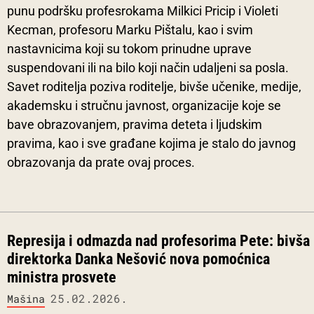
punu podršku profesrokama Milkici Pricip i Violeti
Kecman, profesoru Marku Pištalu, kao i svim
nastavnicima koji su tokom prinudne uprave
suspendovani ili na bilo koji način udaljeni sa posla.
Savet roditelja poziva roditelje, bivše učenike, medije,
akademsku i stručnu javnost, organizacije koje se
bave obrazovanjem, pravima deteta i ljudskim
pravima, kao i sve građane kojima je stalo do javnog
obrazovanja da prate ovaj proces.
Represija i odmazda nad profesorima Pete: bivša
direktorka Danka Nešović nova pomoćnica
ministra prosvete
25.02.2026.
Mašina