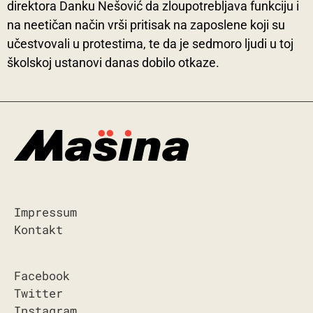
direktora Danku Nešović da zloupotrebljava funkciju i
na neetičan način vrši pritisak na zaposlene koji su
učestvovali u protestima, te da je sedmoro ljudi u toj
školskoj ustanovi danas dobilo otkaze.
Impressum
Kontakt
Facebook
Twitter
Instagram