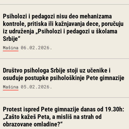
Psiholozi i pedagozi nisu deo mehanizama
kontrole, pritiska ili kažnjavanja dece, poručuju
iz udruženja „Psiholozi i pedagozi u školama
Srbije“
06.02.2026.
Mašina
Društvo psihologa Srbije stoji uz učenike i
osuđuje postupke psihološkinje Pete gimnazije
05.02.2026.
Mašina
Protest ispred Pete gimnazije danas od 19.30h:
„Zašto kažeš Peta, a misliš na strah od
obrazovane omladine?“