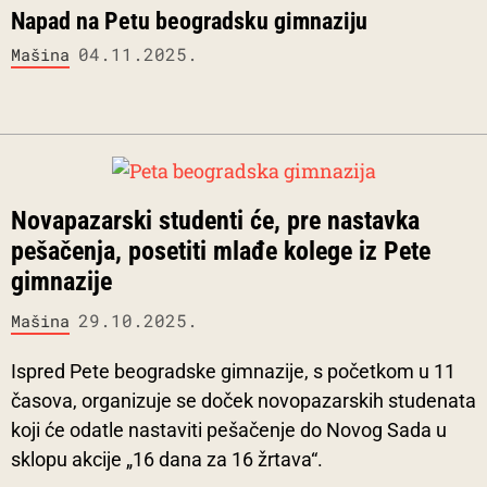
Napad na Petu beogradsku gimnaziju
04.11.2025.
Mašina
Novapazarski studenti će, pre nastavka
pešačenja, posetiti mlađe kolege iz Pete
gimnazije
29.10.2025.
Mašina
Ispred Pete beogradske gimnazije, s početkom u 11
časova, organizuje se doček novopazarskih studenata
koji će odatle nastaviti pešačenje do Novog Sada u
sklopu akcije „16 dana za 16 žrtava“.