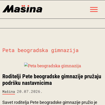
Skip
M
to
content
Peta beogradska gimnazija
Roditelji Pete beogradske gimnazije pružaju
podršku nastavnicima
20.07.2026.
Mašina
Savet roditelja Pete beogradske gimnazije pružio je