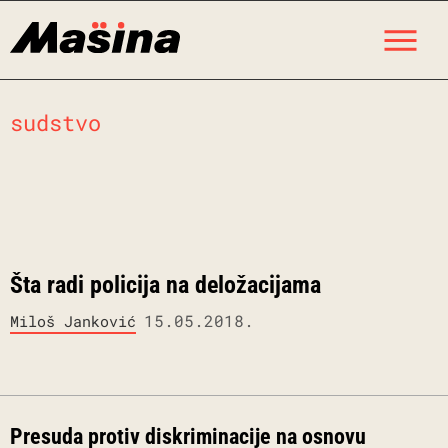
Skip
M
to
content
sudstvo
Šta radi policija na deložacijama
15.05.2018.
Miloš Janković
Presuda protiv diskriminacije na osnovu