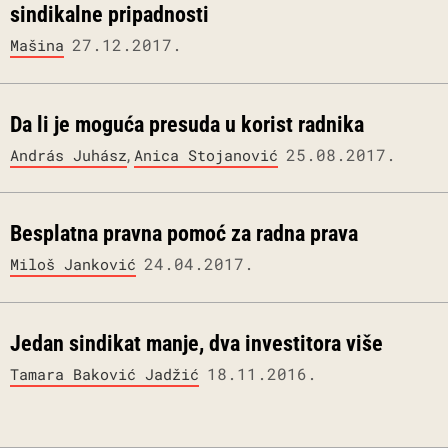
sindikalne pripadnosti
27.12.2017.
Mašina
Da li je moguća presuda u korist radnika
,
25.08.2017.
András Juhász
Anica Stojanović
Besplatna pravna pomoć za radna prava
24.04.2017.
Miloš Janković
Jedan sindikat manje, dva investitora više
18.11.2016.
Tamara Baković Jadžić