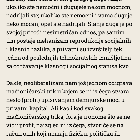
ukoliko ste nemoćni i dugujete nekom moćnom,
nadrljali ste; ukoliko ste nemoćni i vama duguje
neko moćan, opet ste nadrljali. Stanje duga je po
svojoj prirodi nesimetričan odnos, pa samim
tim postaje mehanizam reprodukcije socijalnih
i klasnih razlika, a privatni su izvršitelji tek
jedna od poslednjih tehnokratskih izmišljotina
za održavanje klasnog i socijalnog statusa kvo.
Dakle, neoliberalizam nam još jednom odigrava
mađioničarski trik u kojem se ni iz čega stvara
nešto (profit) upisivanjem demijurške moći u
privatni kapital. Ali kao i kod svakog
mađioničarskog trika, fora je u onome što se ne
vidi: profit, naizgled ni iz čega, stvoriće se na
račun onih koji nemaju fizičku, političku ili