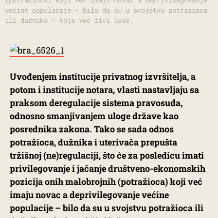
većine populacije - bilo da su u svojstvu potražioca
ili dužnika - koja već živi loše.
Uvođenjem institucije privatnog izvršitelja, a
potom i institucije notara, vlasti nastavljaju sa
praksom deregulacije sistema pravosuđa,
odnosno smanjivanjem uloge države kao
posrednika zakona. Tako se sada odnos
potražioca, dužnika i uterivača prepušta
tržišnoj (ne)regulaciji, što će za posledicu imati
privilegovanje i jačanje društveno-ekonomskih
pozicija onih malobrojnih (potražioca) koji već
imaju novac a deprivilegovanje većine
populacije – bilo da su u svojstvu potražioca ili