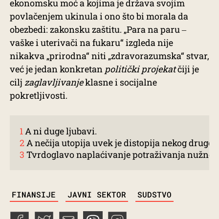
ekonomsku moć a kojima je država svojim
povlačenjem ukinula i ono što bi morala da
obezbedi: zakonsku zaštitu. „Para na paru ‒
vaške i uterivači na fukaru“ izgleda nije
nikakva „prirodna“ niti „zdravorazumska“ stvar,
već je jedan konkretan
politički projekat
čiji je
cilj
zaglavljivanje
klasne i socijalne
pokretljivosti.
1
2
3
 Tvrdoglavo naplaćivanje potraživanja nužno će
TAGS
FINANSIJE
JAVNI SEKTOR
SUDSTVO