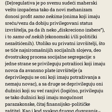
(De)regulativa je po svemu sudeći maherski
vešto izopačena tako da novi mehanizam
donosi profit
samo nekima
(onima koji imaju
sreću/vezu da dobiju privilegovani status
izvršitelja, pa da ih neko „diskreciono izabere“),
i to
samo od nekih
(ekonomski i/ili politički
nezaštićenih). Utoliko su privatni izvršitelji, što
se tiče najsiromašnijih socijalnih slojeva, deo
dvostrukog procesa socijalne segregacije: s
jedne strane se privileguju potražioci koji imaju
novca da avansno plate izvršitelje (a
deprivileguju se oni koji imaju potraživanja a
nemaju novac), a sa druge se deprivileguju oni
dužnici koji su već ranjivi (logično, privileguju
se tako dužnici koji imaju mogućnost
parazakonske, čitaj finansijsko-političke
zaštite). Kao i kod svakog drugog
dugovanja
‒