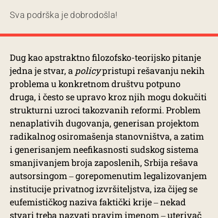
Sva podrška je dobrodošla!
Dug kao apstraktno filozofsko-teorijsko pitanje
jedna je stvar, a
policy
pristupi rešavanju nekih
problema u konkretnom društvu potpuno
druga, i često se upravo kroz njih mogu dokučiti
strukturni uzroci takozvanih reformi. Problem
nenaplativih dugovanja, generisan projektom
radikalnog osiromašenja stanovništva, a zatim
i generisanjem neefikasnosti sudskog sistema
smanjivanjem broja zaposlenih, Srbija rešava
autsorsingom ‒ gorepomenutim legalizovanjem
institucije privatnog izvršiteljstva, iza čijeg se
eufemističkog naziva faktički krije ‒ nekad
stvari treba nazvati pravim imenom ‒ uterivač