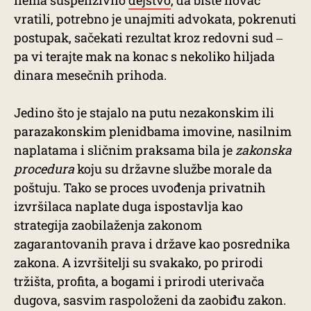
nema suspenzivno
dejstvo
, da biste novac
vratili, potrebno je unajmiti advokata, pokrenuti
postupak, sačekati rezultat kroz redovni sud ‒
pa vi terajte mak na konac s nekoliko hiljada
dinara mesečnih prihoda.
Jedino što je stajalo na putu nezakonskim ili
parazakonskim plenidbama imovine, nasilnim
naplatama i sličnim praksama bila je
zakonska
procedura
koju su državne službe morale da
poštuju. Tako se proces uvođenja privatnih
izvršilaca naplate duga ispostavlja kao
strategija zaobilaženja zakonom
zagarantovanih prava i države kao posrednika
zakona. A izvršitelji su svakako, po prirodi
tržišta, profita, a bogami i prirodi uterivača
dugova, sasvim raspoloženi da zaobiđu zakon.