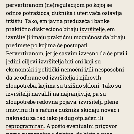
pervertiranom (ne)regulacijom po kojoj se
odnos potražioca, dužnika i uterivača ostavlja
tržištu. Tako, em javna preduzeća i banke
praktično diskreciono biraju
izvršitelje
, em
izvršitelji imaju praktičnu mogućnost da biraju
predmete po kojima će postupati.
Pervertiranom, jer je sasvim izvesno da će prvi i
jedini ciljevi izvršitelja biti oni koji su
ekonomski i politički nemoćni i/ili nesposobni
da se odbrane od izvršitelja i njihovih
zloupotreba, kojima su tržišno skloni. Tako su
izvršitelji navalili na najranjivije, pa su
zloupotrebe redovna pojava: izvršitelji plene
imovinu ili s računa dužnika skidaju novac i
naknadu za rad iako je dug otplaćen ili
reprogramiran
. A pošto eventualni prigovor