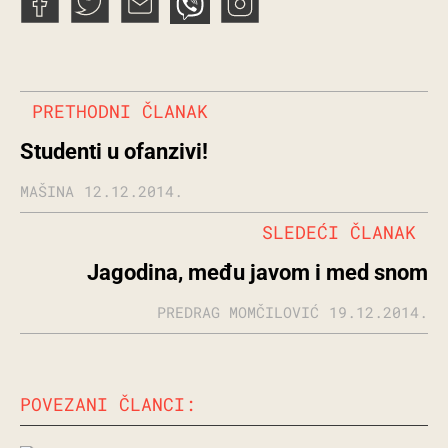
PRETHODNI ČLANAK
Studenti u ofanzivi!
MAŠINA
12.12.2014.
SLEDEĆI ČLANAK
Jagodina, među javom i med snom
PREDRAG MOMČILOVIĆ
19.12.2014.
POVEZANI ČLANCI: