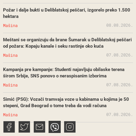
Požar i dalje bukti u Deliblatskoj peščari, izgorelo preko 1.500
hektara
08.08.2026.
Mašina
Meštani se organizuju da brane Šumarak u Deliblatskoj peščari
od požara: Kopaju kanale i seku rastinje oko kuća
07.08.2026.
Mašina
Kampanja pre kampanje: Studenti najavljuju obilaske terena
širom Srbije, SNS ponovo o neraspisanim izborima
07.08.2026.
Mašina
Simić (PSG): Vozači tramvaja voze u kabinama u kojima je 50
stepeni, Grad Beograd o tome treba da vodi računa
07.08.2026.
Mašina