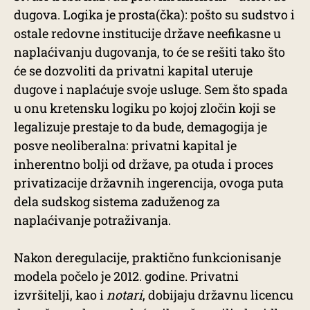
dugova. Logika je prosta(čka): pošto su sudstvo i
ostale redovne institucije države neefikasne u
naplaćivanju dugovanja, to će se rešiti tako što
će se dozvoliti da privatni kapital uteruje
dugove i naplaćuje svoje usluge. Sem što spada
u onu kretensku logiku po kojoj zločin koji se
legalizuje prestaje to da bude, demagogija je
posve neoliberalna: privatni kapital je
inherentno bolji od države, pa otuda i proces
privatizacije državnih ingerencija, ovoga puta
dela sudskog sistema zaduženog za
naplaćivanje potraživanja.
Nakon deregulacije, praktično funkcionisanje
modela počelo je 2012. godine. Privatni
izvršitelji, kao i
notari
, dobijaju državnu licencu