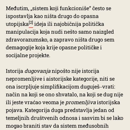
Međutim, „sistem koji funkcioniše“ često se
ispostavlja kao ništa drugo do opasna
[2]
utopijska
ideja ili najobičnija politička
manipulacija koja nudi nešto samo naizgled
zdravorazumsko, a zapravo ništa drugo sem
demagogije koja krije opasne političke i
socijalne projekte.
Istorija
dugovanja
nipošto nije istorija
nepromenljive i aistorijske kategorije, niti se
ona iscrpljuje simplifikacijom duguješ‒vrati:
način na koji se ono shvatalo, na koji se dug nije
ili jeste vraćao veoma je
promenljiva
istorijska
pojava. Kategorija duga predstavlja jedan od
temeljnih društvenih odnosa i sasvim bi se lako
mogao braniti stav da sistem međusobnih