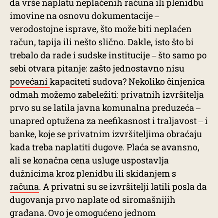
da vrše naplatu neplaćenih računa ili plenidbu
imovine na osnovu dokumentacije ‒
verodostojne isprave, što može biti neplaćen
račun, tapija ili nešto slično. Dakle, isto što bi
trebalo da rade i sudske institucije ‒ što samo po
sebi otvara pitanje: zašto jednostavno nisu
povećani
kapaciteti sudova? Nekoliko činjenica
odmah možemo zabeležiti: privatnih izvršitelja
prvo su se latila javna komunalna preduzeća ‒
unapred optužena za neefikasnost i traljavost ‒ i
banke, koje se privatnim izvršiteljima obraćaju
kada treba naplatiti dugove. Plaća se avansno,
ali se konačna cena usluge uspostavlja
dužnicima kroz plenidbu ili skidanjem s
računa
. A privatni su se izvršitelji latili posla da
dugovanja prvo naplate od siromašnijih
građana. Ovo je omogućeno jednom