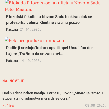
Filozofski fakultet u Novom Sadu blokiran dok se
profesorka Jelena Kleut ne vrati na posao
Mašina
21.01.2026.
Roditelji srednjoškolaca uputili apel Ursuli fon der
Lajen: „Tražimo da se zaustavi…
Mašina
14.10.2025.
NAJNOVIJE
Godinu dana nakon nasilja u Vrbasu, Đokić: „Sinergija između
studenata i građanstva mora da se održi“
08.08.2026.
Mašina