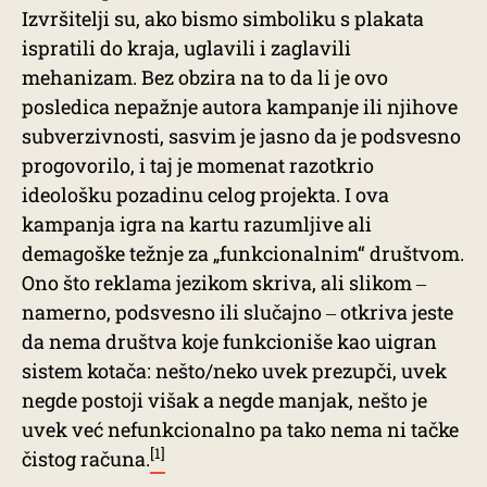
Izvršitelji su, ako bismo simboliku s plakata
ispratili do kraja, uglavili i zaglavili
mehanizam. Bez obzira na to da li je ovo
posledica nepažnje autora kampanje ili njihove
subverzivnosti, sasvim je jasno da je podsvesno
progovorilo, i taj je momenat razotkrio
ideološku pozadinu celog projekta. I ova
kampanja igra na kartu razumljive ali
demagoške težnje za „funkcionalnim“ društvom.
Ono što reklama jezikom skriva, ali slikom ‒
namerno, podsvesno ili slučajno ‒ otkriva jeste
da nema društva koje funkcioniše kao uigran
sistem kotača: nešto/neko uvek prezupči, uvek
negde postoji višak a negde manjak, nešto je
uvek već nefunkcionalno pa tako nema ni tačke
[1]
čistog računa.