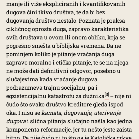
manje ili više ekspliciranih i kvantifikovanih
dugova čini tkivo društva, te da bi bez
dugovanja društvo nestalo. Poznata je praksa
cikličnog oprosta duga, zapravo karakteristika
svih društava u ovom ili onom obliku, koja se
pogrešno smešta u biblijska vremena. Da ne
pominjem koliko je pitanje vraćanja duga
zapravo moralno i etičko pitanje, te se na njega
ne može dati definitivni odgovor, posebno u
slučajevima kada vraćanje dugova
podrazumeva trajnu socijalnu, pa i
[3]
egzistencijalnu katastrofu za dužnika
‒ nije ni
čudo što svako društvo kreditore gleda ispod
oka. I nisu se
kamata, dugovanje, uterivanje
dugova
i slična pitanja slučajno našla kao jedna
komponenta reformacije, jer tu nešto jeste zaista
bitno. Pa nije čudo ni to što ga je Katolička crkva