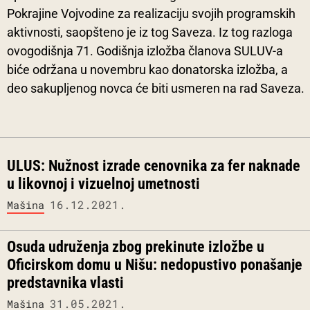
Pokrajine Vojvodine za realizaciju svojih programskih
aktivnosti, saopšteno je iz tog Saveza. Iz tog razloga
ovogodišnja 71. Godišnja izložba članova SULUV-a
biće održana u novembru kao donatorska izložba, a
deo sakupljenog novca će biti usmeren na rad Saveza.
ULUS: Nužnost izrade cenovnika za fer naknade
u likovnoj i vizuelnoj umetnosti
16.12.2021.
Mašina
Osuda udruženja zbog prekinute izložbe u
Oficirskom domu u Nišu: nedopustivo ponašanje
predstavnika vlasti
31.05.2021.
Mašina