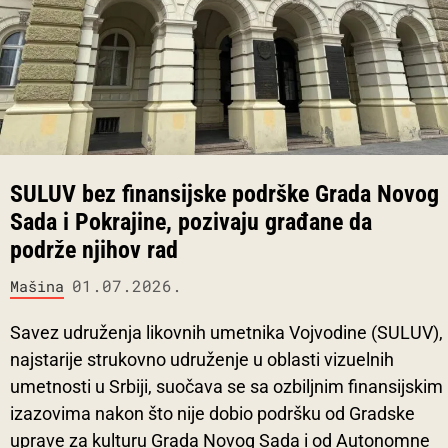
SULUV bez finansijske podrške Grada Novog
Sada i Pokrajine, pozivaju građane da
podrže njihov rad
01.07.2026.
Mašina
Savez udruženja likovnih umetnika Vojvodine (SULUV),
najstarije strukovno udruženje u oblasti vizuelnih
umetnosti u Srbiji, suočava se sa ozbiljnim finansijskim
izazovima nakon što nije dobio podršku od Gradske
uprave za kulturu Grada Novog Sada i od Autonomne