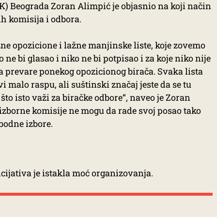
K) Beograda Zoran Alimpić je objasnio na koji način
ih komisija i odbora.
ne opozicione i lažne manjinske liste, koje zovemo
 ne bi glasao i niko ne bi potpisao i za koje niko nije
a prevare ponekog opozicionog birača. Svaka lista
vi malo raspu, ali suštinski značaj jeste da se tu
 što isto važi za biračke odbore“, naveo je Zoran
a izborne komisije ne mogu da rade svoj posao tako
bodne izbore.
cijativa je istakla moć organizovanja.