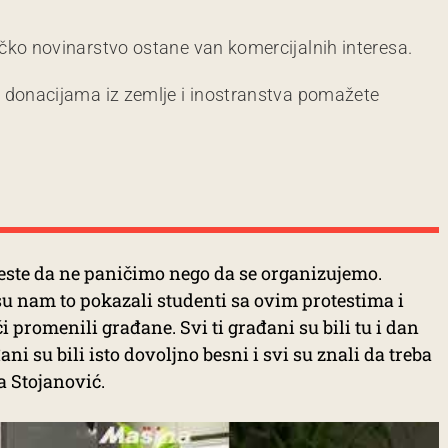
čko novinarstvo ostane van komercijalnih interesa.
m donacijama iz zemlje i inostranstva pomažete
ste da ne paničimo nego da se organizujemo.
 su nam to pokazali studenti sa ovim protestima i
promenili građane. Svi ti građani su bili tu i dan
ani su bili isto dovoljno besni i svi su znali da treba
a Stojanović.