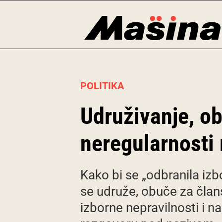
Skip
to
content
POLITIKA
Udruživanje, ob
neregularnosti
Kako bi se „odbranila iz
se udruže, obuče za čla
izborne nepravilnosti i n