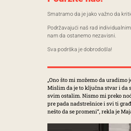
Smatramo da je jako važno da kriti
Podržavajući naš rad individualni
nam da ostanemo nezavisni.
Sva podrška je dobrodošla!
„Ono što mi možemo da uradimo je
Mislim da je to ključna stvar i da
svim ostalim. Nismo mi preko noći 
pre pada nadstrešnice i svi ti građ
nešto da se promeni“, rekla je Maj