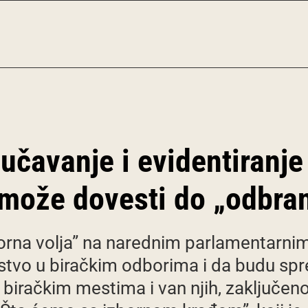
učavanje i evidentiranje
 može dovesti do „odbran
borna volja” na narednim parlamentarnim
nstvo u biračkim odborima i da budu s
a biračkim mestima i van njih, zaključe