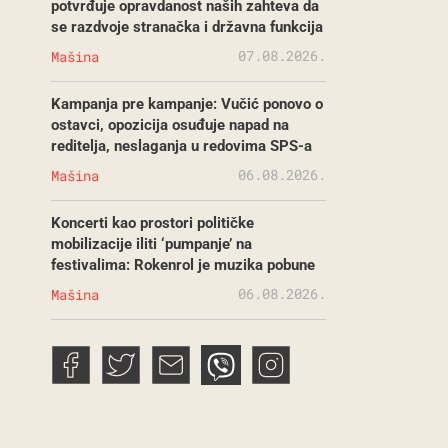
potvrđuje opravdanost naših zahteva da
se razdvoje stranačka i državna funkcija
07.08.2026.
Mašina
Kampanja pre kampanje: Vučić ponovo o
ostavci, opozicija osuđuje napad na
reditelja, neslaganja u redovima SPS-a
06.08.2026.
Mašina
Koncerti kao prostori političke
mobilizacije iliti ‘pumpanje’ na
festivalima: Rokenrol je muzika pobune
06.08.2026.
Mašina