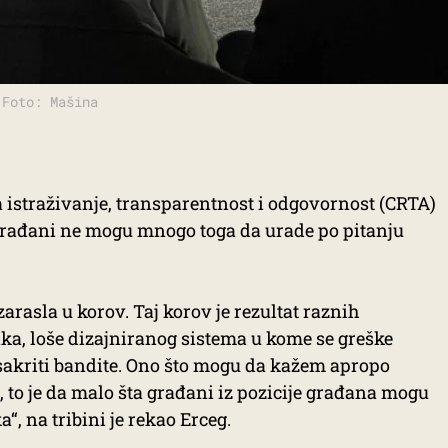
 Foto: Mašina
a istraživanje, transparentnost i odgovornost (CRTA)
 građani ne mogu mnogo toga da urade po pitanju
arasla u korov. Taj korov je rezultat raznih
ka, loše dizajniranog sistema u kome se greške
sakriti bandite. Ono što mogu da kažem apropo
, to je da malo šta građani iz pozicije građana mogu
“, na tribini je rekao Erceg.