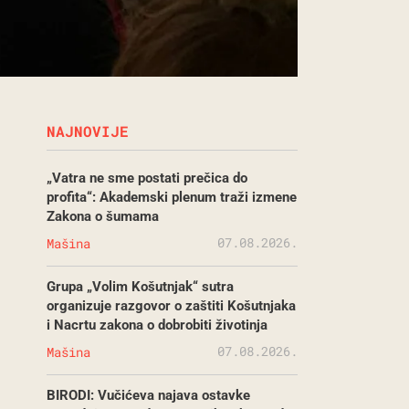
NAJNOVIJE
„Vatra ne sme postati prečica do
profita“: Akademski plenum traži izmene
Zakona o šumama
07.08.2026.
Mašina
Grupa „Volim Košutnjak“ sutra
organizuje razgovor o zaštiti Košutnjaka
i Nacrtu zakona o dobrobiti životinja
07.08.2026.
Mašina
BIRODI: Vučićeva najava ostavke