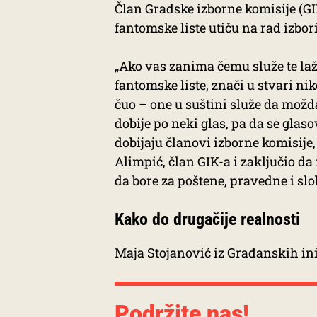
Član Gradske izborne komisije (GI
fantomske liste utiču na rad izbor
„Ako vas zanima čemu služe te laž
fantomske liste, znači u stvari niko
čuo – one u suštini služe da možd
dobije po neki glas, pa da se glaso
dobijaju članovi izborne komisije,
Alimpić, član GIK-a i zaključio d
da bore za poštene, pravedne i slo
Kako do drugačije realnosti
Maja Stojanović iz Građanskih ini
Podržite nas!