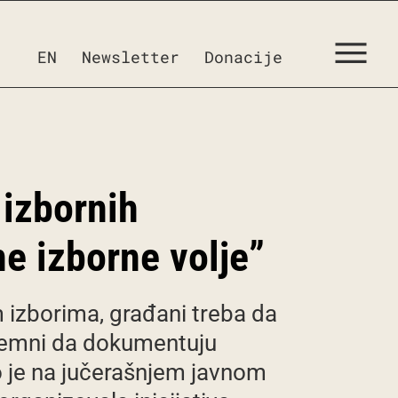
EN
Newsletter
Donacije
 izbornih
e izborne volje”
 izborima, građani treba da
premni da dokumentuju
no je na jučerašnjem javnom