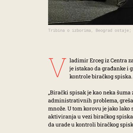
Tribina o izborima, Beograd ostaje;
V
ladimir Erceg iz Centra z
je istakao da građanke i
kontrole biračkog spiska.
„Birački spisak je kao neka šuma z
administrativnih problema, greša
množe. U tom korovu je jako lako 
aktiviranja u vezi biračkog spiska
da urade u kontroli biračkog spiska