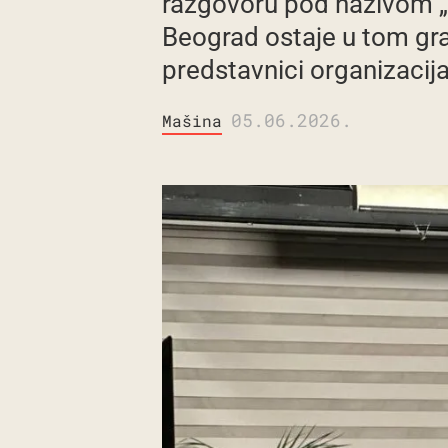
razgovoru pod nazivom „Š
Beograd ostaje u tom gradu
predstavnici organizacija
05.06.2026.
Mašina