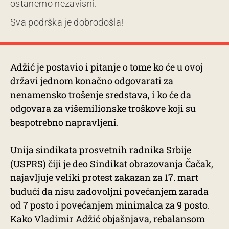
ostanemo nezavisni.
Sva podrška je dobrodošla!
Adžić je postavio i pitanje o tome ko će u ovoj
državi jednom konačno odgovarati za
nenamensko trošenje sredstava, i ko će da
odgovara za višemilionske troškove koji su
bespotrebno napravljeni.
Unija sindikata prosvetnih radnika Srbije
(USPRS) čiji je deo Sindikat obrazovanja Čačak,
najavljuje veliki protest zakazan za 17. mart
budući da nisu zadovoljni povećanjem zarada
od 7 posto i povećanjem minimalca za 9 posto.
Kako Vladimir Adžić objašnjava, rebalansom