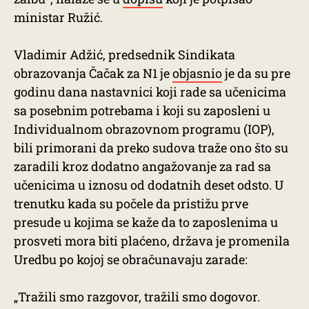
ministar Ružić.
Vladimir Adžić, predsednik Sindikata
obrazovanja Čačak za N1 je
objasnio
je da su pre
godinu dana nastavnici koji rade sa učenicima
sa posebnim potrebama i koji su zaposleni u
Individualnom obrazovnom programu (IOP),
bili primorani da preko sudova traže ono što su
zaradili kroz dodatno angažovanje za rad sa
učenicima u iznosu od dodatnih deset odsto. U
trenutku kada su počele da pristižu prve
presude u kojima se kaže da to zaposlenima u
prosveti mora biti plaćeno, država je promenila
Uredbu po kojoj se obračunavaju zarade:
„Tražili smo razgovor, tražili smo dogovor.