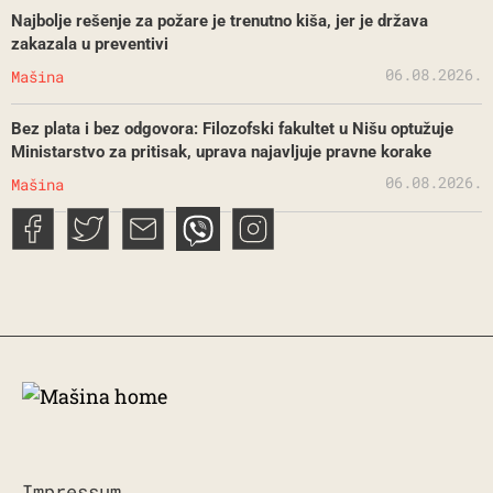
Najbolje rešenje za požare je trenutno kiša, jer je država
zakazala u preventivi
06.08.2026.
Mašina
Bez plata i bez odgovora: Filozofski fakultet u Nišu optužuje
Ministarstvo za pritisak, uprava najavljuje pravne korake
06.08.2026.
Mašina
Impressum