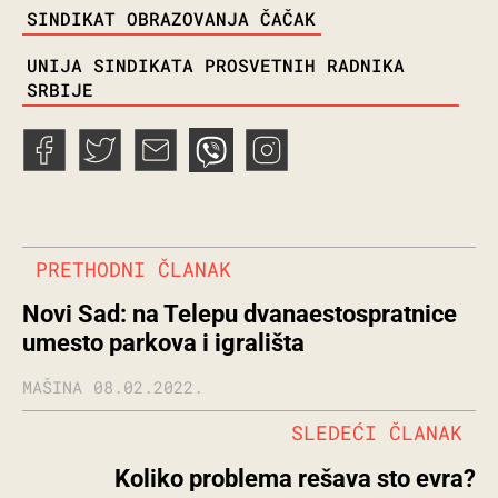
TAGS
SINDIKAT OBRAZOVANJA ČAČAK
UNIJA SINDIKATA PROSVETNIH RADNIKA
SRBIJE
PRETHODNI ČLANAK
Novi Sad: na Telepu dvanaestospratnice
umesto parkova i igrališta
MAŠINA
08.02.2022.
SLEDEĆI ČLANAK
Koliko problema rešava sto evra?