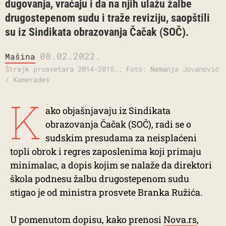
dugovanja, vraćaju i da na njih ulažu žalbe
drugostepenom sudu i traže reviziju, saopštili
su iz Sindikata obrazovanja Čačak (SOČ).
08.02.2022.
Mašina
Štrajk prosvetara 2014-2015.; Foto: Nemanja Jovanović
/ Kamerades
K
ako objašnjavaju iz Sindikata
obrazovanja Čačak (SOČ), radi se o
sudskim presudama za neisplaćeni
topli obrok i regres zaposlenima koji primaju
minimalac, a dopis kojim se nalaže da direktori
škola podnesu žalbu drugostepenom sudu
stigao je od ministra prosvete Branka Ružića.
U pomenutom dopisu, kako prenosi
Nova.rs
,