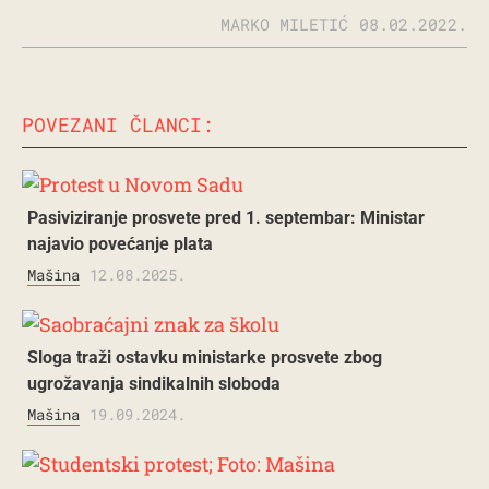
MARKO MILETIĆ
08.02.2022.
POVEZANI ČLANCI:
Pasiviziranje prosvete pred 1. septembar: Ministar
najavio povećanje plata
Mašina
12.08.2025.
Sloga traži ostavku ministarke prosvete zbog
ugrožavanja sindikalnih sloboda
Mašina
19.09.2024.