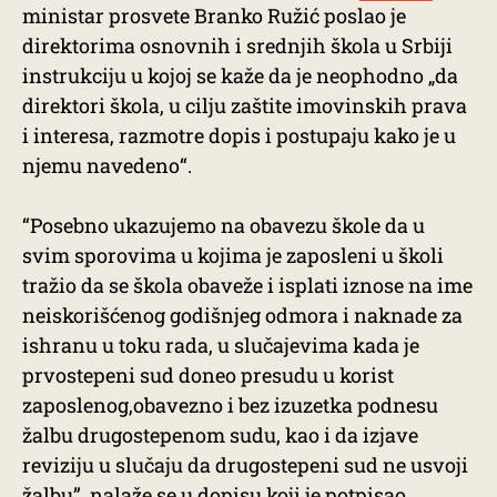
ministar prosvete Branko Ružić poslao je
direktorima osnovnih i srednjih škola u Srbiji
instrukciju u kojoj se kaže da je neophodno „da
direktori škola, u cilju zaštite imovinskih prava
i interesa, razmotre dopis i postupaju kako je u
njemu navedeno“.
“Posebno ukazujemo na obavezu škole da u
svim sporovima u kojima je zaposleni u školi
tražio da se škola obaveže i isplati iznose na ime
neiskorišćenog godišnjeg odmora i naknade za
ishranu u toku rada, u slučajevima kada je
prvostepeni sud doneo presudu u korist
zaposlenog,obavezno i bez izuzetka podnesu
žalbu drugostepenom sudu, kao i da izjave
reviziju u slučaju da drugostepeni sud ne usvoji
žalbu”, nalaže se u
dopisu
koji je potpisao