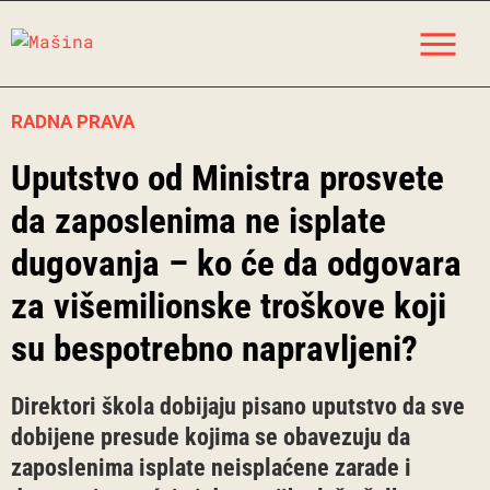
Skip
M
to
content
RADNA PRAVA
Uputstvo od Ministra prosvete
da zaposlenima ne isplate
dugovanja – ko će da odgovara
za višemilionske troškove koji
su bespotrebno napravljeni?
Direktori škola dobijaju pisano uputstvo da sve
dobijene presude kojima se obavezuju da
zaposlenima isplate neisplaćene zarade i