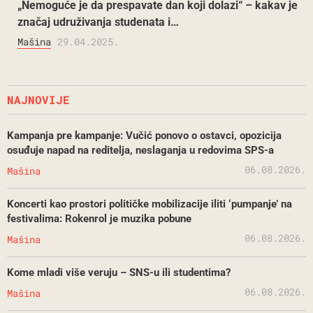
„Nemoguće je da prespavate dan koji dolazi“ – kakav je
značaj udruživanja studenata i…
Mašina
29.04.2025.
NAJNOVIJE
Kampanja pre kampanje: Vučić ponovo o ostavci, opozicija
osuđuje napad na reditelja, neslaganja u redovima SPS-a
06.08.2026.
Mašina
Koncerti kao prostori političke mobilizacije iliti ‘pumpanje’ na
festivalima: Rokenrol je muzika pobune
06.08.2026.
Mašina
Kome mladi više veruju – SNS-u ili studentima?
06.08.2026.
Mašina