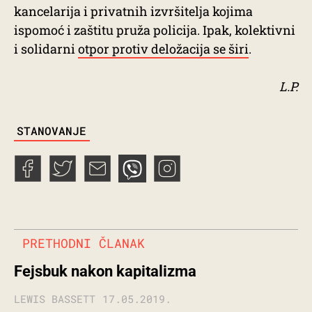
kancelarija i privatnih izvršitelja kojima
ispomoć i zaštitu pruža policija. Ipak, kolektivni
i solidarni
otpor protiv deložacija se širi
.
L.P.
TAGS
STANOVANJE
PRETHODNI ČLANAK
Fejsbuk nakon kapitalizma
LEWIS BASSETT
17.05.2019.