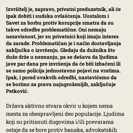
Izvršitelj je, zapravo, privatni preduzetnik, ali će
ipak dobiti i sudska ovlašćenja. Uostalom i
Savet za borbu protiv korupcije smatra da su
takve odredbe problematične. Oni nemaju
nezavisnost, jer su privatnici koji imaju interes
da zarade. Problematičan je i način dostavljanja
zaključka o izvršenju. Gledaju da dužnika što
duže drže u neznanju, pa se dešava da ljudima
jave par dana pre izvršenja da će biti izbačeni ili
se samo policija jednostavno pojavi na vratima.
Ipak, i pored ovakvih odredbi, nastavićemo da
se borimo za prava najugroženijih, zaključuje
Petković.
Država aktivno stvara okvir u kojem nema
mesta za obespravljeni deo populacije. Ljudima
koji su pritisnuti dugovima i/ili prevarama
ostaje da se bore protiv banaka, advokatskih