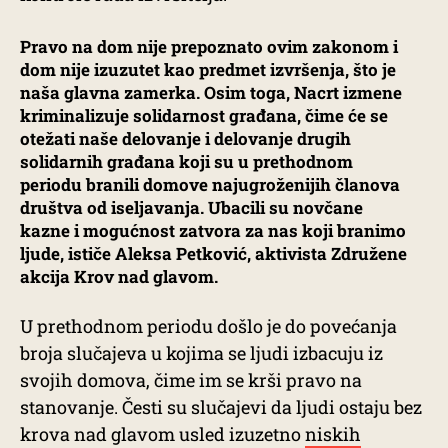
Pravo na dom nije prepoznato ovim zakonom i
dom nije izuzutet kao predmet izvršenja, što je
naša glavna zamerka. Osim toga, Nacrt izmene
kriminalizuje solidarnost građana, čime će se
otežati naše delovanje i delovanje drugih
solidarnih građana koji su u prethodnom
periodu branili domove najugroženijih članova
društva od iseljavanja. Ubacili su novčane
kazne i mogućnost zatvora za nas koji branimo
ljude, ističe Aleksa Petković, aktivista Združene
akcija Krov nad glavom.
U prethodnom periodu došlo je do povećanja
broja slučajeva u kojima se ljudi izbacuju iz
svojih domova, čime im se krši pravo na
stanovanje. Česti su slučajevi da ljudi ostaju bez
krova nad glavom usled izuzetno
niskih