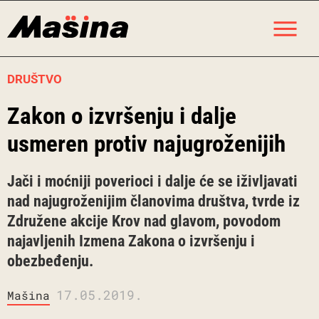
Skip
M
to
content
DRUŠTVO
Zakon o izvršenju i dalje
usmeren protiv najugroženijih
Jači i moćniji poverioci i dalje će se iživljavati
nad najugroženijim članovima društva, tvrde iz
Združene akcije Krov nad glavom, povodom
najavljenih Izmena Zakona o izvršenju i
obezbeđenju.
17.05.2019.
Mašina