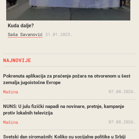
Kuda dalje?
Saša Savanović
31.01.2025.
NAJNOVIJE
Pokrenuta aplikacija za praćenje požara na otvorenom u šest
zemalja jugoistočne Evrope
07.08.2026.
Mašina
NUNS: U julu fizički napadi na novinare, pretnje, kampanje
protiv lokalnih televizija
07.08.2026.
Mašina
Svetski dan siromašnih: Koliko su socijalne politike u Srbiji