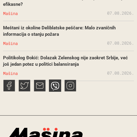
efikasne?
07.08.2026.
Mašina
Meštani iz okoline Deliblatske peščare: Malo zvaničnih
informacija o stanju požara
07.08.2026.
Mašina
Politikolog Đokić: Dolazak Zelenskog nije zaokret Srbije, već
još jedan potez u politici balansiranja
07.08.2026.
Mašina