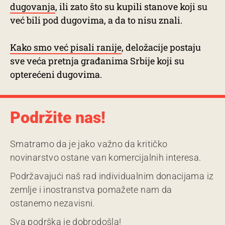
dugovanja
, ili zato što su kupili stanove koji su
već bili pod dugovima, a da to nisu znali.
Kako smo već pisali ranije
, deložacije postaju
sve veća pretnja građanima Srbije koji su
opterećeni dugovima.
Podržite nas!
Smatramo da je jako važno da kritičko
novinarstvo ostane van komercijalnih interesa.
Podržavajući naš rad individualnim donacijama iz
zemlje i inostranstva pomažete nam da
ostanemo nezavisni.
Sva podrška je dobrodošla!