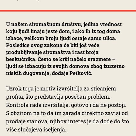
U našem siromašnom društvu, jedina vrednost
koju ljudi imaju jeste dom, i ako ih iz tog doma
izbace, velikom broju ljudi ostaje samo ulica.
Posledice ovog zakona će biti još veće
produbljivanje siromaštva i rast broja
beskućnika. Često se krši načelo srazmere –
ljudi se izbacuju iz svojih domova zbog izuzetno
niskih dugovanja, dodaje Petković.
Uzrok toga je motiv izvršitelja za sticanjem
profita, što predstavlja poseban problem.
Kontrola rada izvršitelja, gotovo i da ne postoji.
S obzirom na to da im zarada direktno zavisi od
prodaje stanova, njihov interes je da dođe do što
više slučajeva iseljenja.