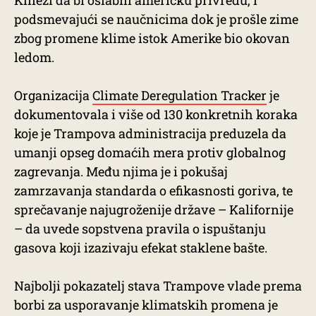
podsmevajući se naučnicima dok je prošle zime
zbog promene klime istok Amerike bio okovan
ledom.
Organizacija
Climate Deregulation Tracker
je
dokumentovala i više od 130 konkretnih koraka
koje je Trampova administracija preduzela da
umanji opseg domaćih mera protiv globalnog
zagrevanja. Među njima je i pokušaj
zamrzavanja standarda o efikasnosti goriva, te
sprečavanje najugroženije države – Kalifornije
– da uvede sopstvena pravila o ispuštanju
gasova koji izazivaju efekat staklene bašte.
Najbolji pokazatelj stava Trampove vlade prema
borbi za usporavanje klimatskih promena je