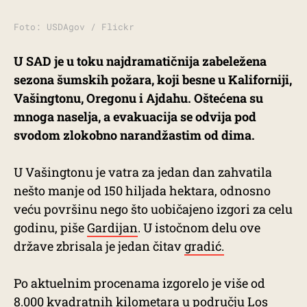
Foto: USDAgov / Flickr
U SAD je u toku najdramatičnija zabeležena
sezona šumskih požara, koji besne u Kaliforniji,
Vašingtonu, Oregonu i Ajdahu. Oštećena su
mnoga naselja, a evakuacija se odvija pod
svodom zlokobno narandžastim od dima.
U Vašingtonu je vatra za jedan dan zahvatila
nešto manje od 150 hiljada hektara, odnosno
veću površinu nego što uobičajeno izgori za celu
godinu, piše
Gardijan
. U istočnom delu ove
države zbrisala je jedan čitav
gradić.
Po aktuelnim procenama izgorelo je više od
8.000 kvadratnih kilometara u području Los