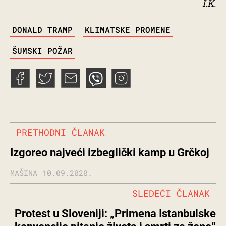
I.K.
TAGS
DONALD TRAMP
KLIMATSKE PROMENE
ŠUMSKI POŽAR
PRETHODNI ČLANAK
Izgoreo najveći izbeglički kamp u Grčkoj
MAŠINA
10.09.2020.
SLEDEĆI ČLANAK
Protest u Sloveniji: „Primena Istanbulske