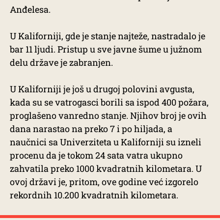
Anđelesa.
U Kaliforniji, gde je stanje najteže, nastradalo je
bar 11 ljudi. Pristup u sve javne šume u južnom
delu države je zabranjen.
U Kaliforniji je još u drugoj polovini avgusta,
kada su se vatrogasci borili sa ispod 400 požara,
proglašeno vanredno stanje. Njihov broj je ovih
dana narastao na preko 7 i po hiljada, a
naučnici sa Univerziteta u Kaliforniji su izneli
procenu da je tokom 24 sata vatra ukupno
zahvatila preko 1000 kvadratnih kilometara. U
ovoj državi je, pritom, ove godine već izgorelo
rekordnih 10.200 kvadratnih kilometara.