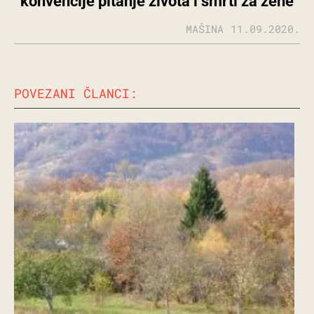
konvencije pitanje života i smrti za žene“
MAŠINA
11.09.2020.
POVEZANI ČLANCI: