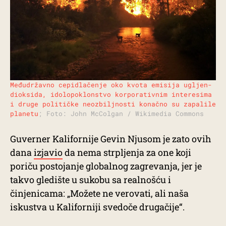
Međudržavno cepidlačenje oko kvota emisija ugljen-
dioksida, idolopoklonstvo korporativnim interesima
i druge političke neozbiljnosti konačno su zapalile
planetu
; Foto: John McColgan / Wikimedia Commons
Guverner Kalifornije Gevin Njusom je zato ovih
dana
izjavio
da nema strpljenja za one koji
poriču postojanje globalnog zagrevanja, jer je
takvo gledište u sukobu sa realnošću i
činjenicama: „Možete ne verovati, ali naša
iskustva u Kaliforniji svedoče drugačije“.