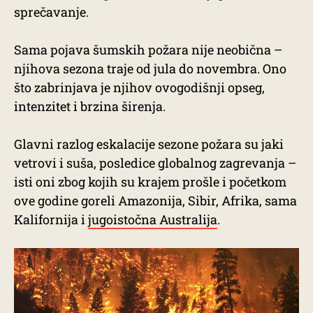
sprečavanje.
Sama pojava šumskih požara nije neobična –
njihova sezona traje od jula do novembra. Ono
što zabrinjava je njihov ovogodišnji opseg,
intenzitet i brzina širenja.
Glavni razlog eskalacije sezone požara su jaki
vetrovi i suša, posledice globalnog zagrevanja –
isti oni zbog kojih su krajem prošle i početkom
ove godine goreli Amazonija, Sibir, Afrika, sama
Kalifornija i
jugoistočna Australija
.