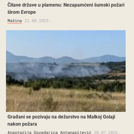
Čitave države u plamenu: Nezapamćeni šumski požari
širom Evrope
Mašina
22.08.2025.
Građani se pozivaju na dežurstvo na Malkoj Golaji
nakon požara
Anastazija Govedarica Antanasijević
30.07.2026.