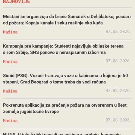
NAJNOVIJE
Meštani se organizuju da brane Šumarak u Deliblatskoj peščari
od požara: Kopaju kanale i seku rastinje oko kuća
07.08.2026.
Mašina
Kampanja pre kampanje: Studenti najavljuju obilaske terena
širom Srbije, SNS ponovo o neraspisanim izborima
07.08.2026.
Mašina
Simić (PSG): Vozači tramvaja voze u kabinama u kojima je 50
stepeni, Grad Beograd o tome treba da vodi računa
07.08.2026.
Mašina
Pokrenuta aplikacija za praćenje požara na otvorenom u šest
zemalja jugoistočne Evrope
07.08.2026.
Mašina
NUNS: U julu fizički napadi na novinare, pretnje, kampanje