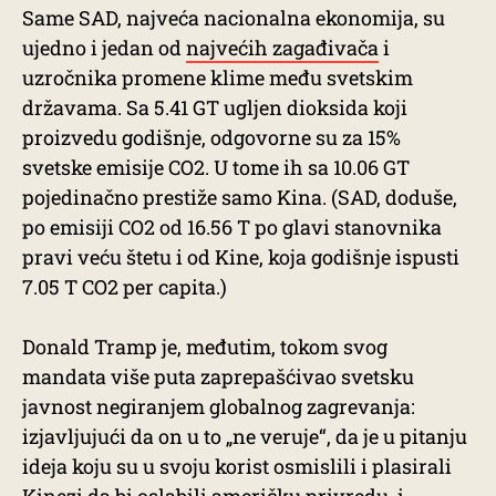
Same SAD, najveća nacionalna ekonomija, su
ujedno i jedan od
najvećih zagađivača
i
uzročnika promene klime među svetskim
državama. Sa 5.41 GT ugljen dioksida koji
proizvedu godišnje, odgovorne su za 15%
svetske emisije CO2. U tome ih sa 10.06 GT
pojedinačno prestiže samo Kina. (SAD, doduše,
po emisiji CO2 od 16.56 T po glavi stanovnika
pravi veću štetu i od Kine, koja godišnje ispusti
7.05 T CO2 per capita.)
Donald Tramp je, međutim, tokom svog
mandata više puta zaprepašćivao svetsku
javnost negiranjem globalnog zagrevanja:
izjavljujući da on u to „ne veruje“, da je u pitanju
ideja koju su u svoju korist osmislili i plasirali
Kinezi da bi oslabili američku privredu, i