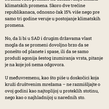
klimatskih promena. Skoro dve trećine
republikanaca, odnosno čak 15% više nego pre
samo tri godine veruje u postojanje klimatskih
promena.
No, da li bi u SAD i drugim državama vlast
mogla da se promeni dovoljno brzo da se
ponešto od planete i spase, ili da se samo
produži agonija šestog izumiranja vrsta, pitanje
je na koje još nema odgovora.
U međuvremenu, kao što piše u doskočici koja
kruži društvenim mrežama – ne razmišljajte o
ovoj godini kao najtoplijoj u proteklih stotinu,
nego kao o najhladnijoj u narednih sto.