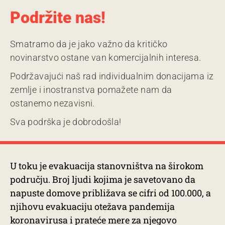
Podržite nas!
Smatramo da je jako važno da kritičko
novinarstvo ostane van komercijalnih interesa.
Podržavajući naš rad individualnim donacijama iz
zemlje i inostranstva pomažete nam da
ostanemo nezavisni.
Sva podrška je dobrodošla!
U toku je evakuacija stanovništva na širokom
području. Broj ljudi kojima je savetovano da
napuste domove približava se cifri od 100.000, a
njihovu evakuaciju otežava pandemija
koronavirusa i prateće mere za njegovo