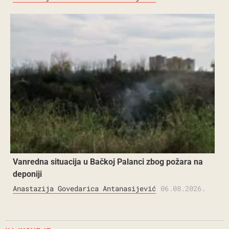
Vanredna situacija u Bačkoj Palanci zbog požara na
deponiji
Anastazija Govedarica Antanasijević
06.08.2026.