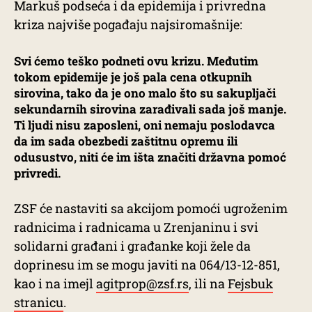
Markuš podseća i da epidemija i privredna
kriza najviše pogađaju najsiromašnije:
Svi ćemo teško podneti ovu krizu. Međutim
tokom epidemije je još pala cena otkupnih
sirovina, tako da je ono malo što su sakupljači
sekundarnih sirovina zarađivali sada još manje.
Ti ljudi nisu zaposleni, oni nemaju poslodavca
da im sada obezbedi zaštitnu opremu ili
odusustvo, niti će im išta značiti državna pomoć
privredi.
ZSF će nastaviti sa akcijom pomoći ugroženim
radnicima i radnicama u Zrenjaninu i svi
solidarni građani i građanke koji žele da
doprinesu im se mogu javiti na 064/13-12-851,
kao i na imejl
agitprop@zsf.rs
, ili na
Fejsbuk
stranicu
.