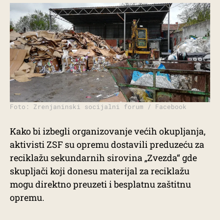
Foto: Zrenjaninski socijalni forum / Facebook
Kako bi izbegli organizovanje većih okupljanja,
aktivisti ZSF su opremu dostavili preduzeću za
reciklažu sekundarnih sirovina „Zvezda“ gde
skupljači koji donesu materijal za reciklažu
mogu direktno preuzeti i besplatnu zaštitnu
opremu.