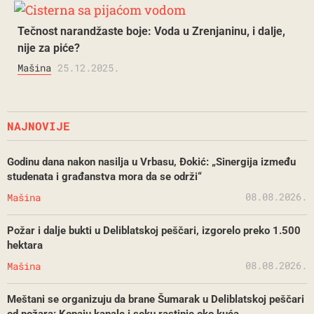
Tečnost narandžaste boje: Voda u Zrenjaninu, i dalje,
nije za piće?
Mašina
25.12.2025.
NAJNOVIJE
Godinu dana nakon nasilja u Vrbasu, Đokić: „Sinergija između
studenata i građanstva mora da se održi“
08.08.2026.
Mašina
Požar i dalje bukti u Deliblatskoj peščari, izgorelo preko 1.500
hektara
08.08.2026.
Mašina
Meštani se organizuju da brane Šumarak u Deliblatskoj peščari
od požara: Kopaju kanale i seku rastinje oko kuća