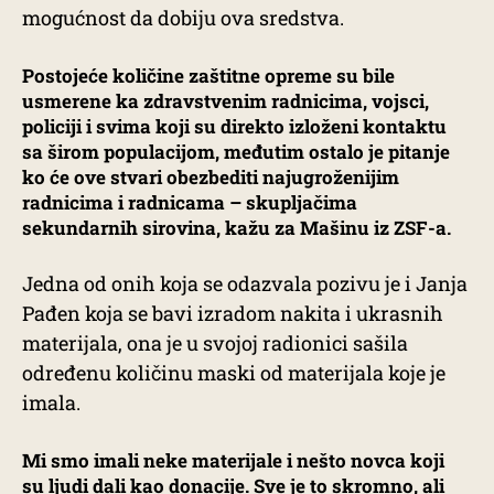
mogućnost da dobiju ova sredstva.
Postojeće količine zaštitne opreme su bile
usmerene ka zdravstvenim radnicima, vojsci,
policiji i svima koji su direkto izloženi kontaktu
sa širom populacijom, međutim ostalo je pitanje
ko će ove stvari obezbediti najugroženijim
radnicima i radnicama – skupljačima
sekundarnih sirovina, kažu za Mašinu iz ZSF-a.
Jedna od onih koja se odazvala pozivu je i Janja
Pađen koja se bavi izradom nakita i ukrasnih
materijala, ona je u svojoj radionici sašila
određenu količinu maski od materijala koje je
imala.
Mi smo imali neke materijale i nešto novca koji
su ljudi dali kao donacije. Sve je to skromno, ali