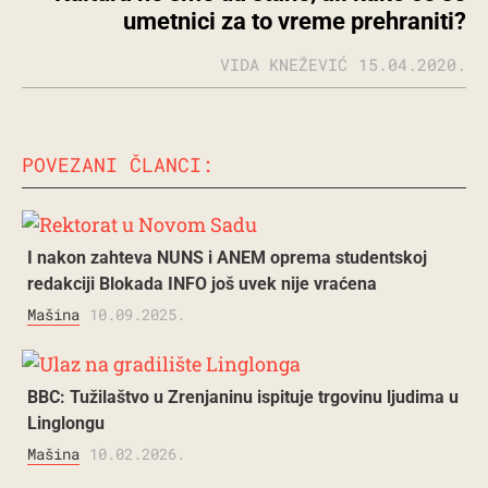
umetnici za to vreme prehraniti?
VIDA KNEŽEVIĆ
15.04.2020.
POVEZANI ČLANCI:
I nakon zahteva NUNS i ANEM oprema studentskoj
redakciji Blokada INFO još uvek nije vraćena
Mašina
10.09.2025.
BBC: Tužilaštvo u Zrenjaninu ispituje trgovinu ljudima u
Linglongu
Mašina
10.02.2026.