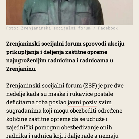
Foto: Zrenjaninski socijalni forum / Facebook
Zrenjaninski socijalni forum sprovodi akciju
prikupljanja i deljenja zaštitne opreme
najugroženijim radnicima i radnicama u
Zrenjaninu.
Zrenjaninski socijalni forum (ZSF) je pre dve
nedelje kada su maske i rukavice postale
deficitarna roba poslao
javni poziv
svim
sugrađanima koji mogu obezbediti određene
količine zaštitne opreme da se udruže i
zajednički pomognu obezbeđivanje onih
radnika i radnica koji i dalje rade a nemaju