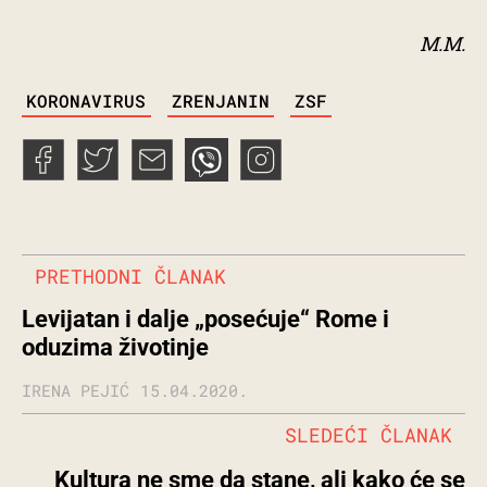
M.M.
TAGS
KORONAVIRUS
ZRENJANIN
ZSF
PRETHODNI ČLANAK
Levijatan i dalje „posećuje“ Rome i
oduzima životinje
IRENA PEJIĆ
15.04.2020.
SLEDEĆI ČLANAK
Kultura ne sme da stane, ali kako će se