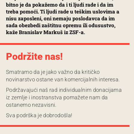
bitno je da pokažemo da i ti ljudi rade i da im
treba pomoći. Ti ljudi rade u teškim uslovima a
nisu zaposleni, oni nemaju poslodavca da im
sada obezbedi zaštitnu opremu ili odusustvo,
kaže Branislav Markuš iz ZSF-a.
Podržite nas!
Smatramo da je jako važno da kritičko
novinarstvo ostane van komercijalnih interesa.
Podržavajući naš rad individualnim donacijama
iz zemlje i inostranstva pomažete nam da
ostanemo nezavisni.
Sva podrška je dobrodošla!