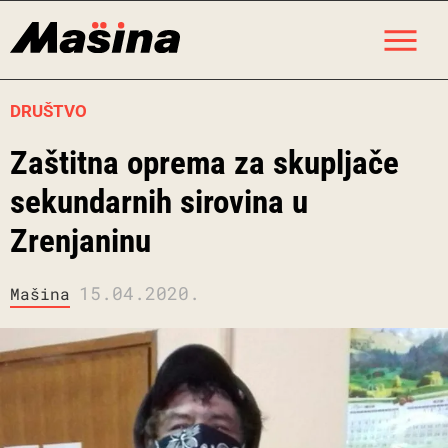
Skip
M
to
content
DRUŠTVO
Zaštitna oprema za skupljače
sekundarnih sirovina u
Zrenjaninu
15.04.2020.
Mašina