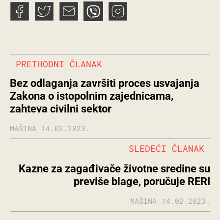
PRETHODNI ČLANAK
Bez odlaganja završiti proces usvajanja
Zakona o istopolnim zajednicama,
zahteva civilni sektor
MAŠINA
14.02.2023.
SLEDEĆI ČLANAK
Kazne za zagađivače životne sredine su
previše blage, poručuje RERI
MAŠINA
14.02.2023.