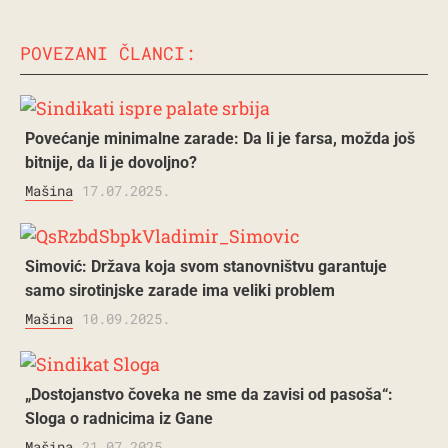
POVEZANI ČLANCI:
Povećanje minimalne zarade: Da li je farsa, možda još
bitnije, da li je dovoljno?
Mašina
17.07.2025.
Simović: Država koja svom stanovništvu garantuje
samo sirotinjske zarade ima veliki problem
Mašina
10.09.2025.
„Dostojanstvo čoveka ne sme da zavisi od pasoša“:
Sloga o radnicima iz Gane
Mašina
21.07.2025.