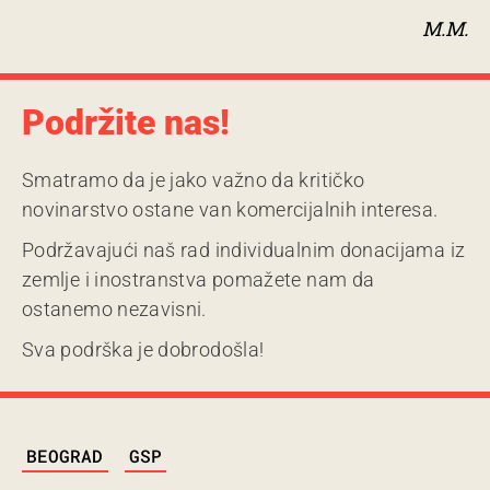
M.M.
Podržite nas!
Smatramo da je jako važno da kritičko
novinarstvo ostane van komercijalnih interesa.
Podržavajući naš rad individualnim donacijama iz
zemlje i inostranstva pomažete nam da
ostanemo nezavisni.
Sva podrška je dobrodošla!
TAGS
BEOGRAD
GSP