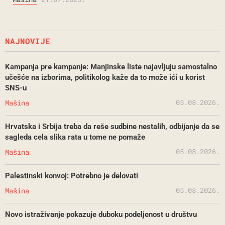
NAJNOVIJE
Kampanja pre kampanje: Manjinske liste najavljuju samostalno
učešće na izborima, politikolog kaže da to može ići u korist
SNS-u
05.08.2026.
Mašina
Hrvatska i Srbija treba da reše sudbine nestalih, odbijanje da se
sagleda cela slika rata u tome ne pomaže
05.08.2026.
Mašina
Palestinski konvoj: Potrebno je delovati
05.08.2026.
Mašina
Novo istraživanje pokazuje duboku podeljenost u društvu