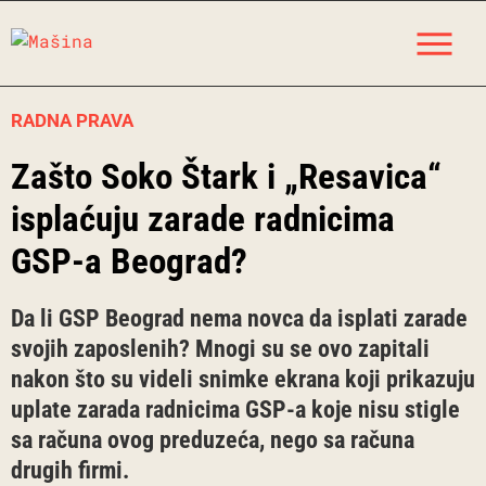
Skip
M
to
content
RADNA PRAVA
Zašto Soko Štark i „Resavica“
isplaćuju zarade radnicima
GSP-a Beograd?
Da li GSP Beograd nema novca da isplati zarade
svojih zaposlenih? Mnogi su se ovo zapitali
nakon što su videli snimke ekrana koji prikazuju
uplate zarada radnicima GSP-a koje nisu stigle
sa računa ovog preduzeća, nego sa računa
drugih firmi.