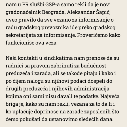
nam u PR službi GSP-a samo rekli da je novi
gradonačelnik Beograda, Aleksandar Šapić,
uveo pravilo da sve vezano za informisanje o
radu gradskog prevoznika ide preko gradskog
sekretarijata za informisanje. Proverićemo kako
funkcioniše ova veza.
Naši kontakti u sindikatima nam prenose da su
radnici sa pravom zabrinuti za budućnost
preduzeća i zarada, ali se takođe pitaju i kako i
po čijem nalogu su njihovi podaci dospeli do
drugih preduzeća i njihovih administracija
kojima oni sami nisu davali te podatke. Najveća
briga je, kako su nam rekli, vezana za to da li i
ko uplaćuje doprinose na zarade zaposlenih što
ćemo pokušati da ustanovimo sledećih dana.