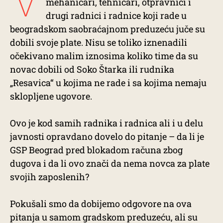
mehaničari, tehničari, otpravnici i
drugi radnici i radnice koji rade u
beogradskom saobraćajnom preduzeću juče su
dobili svoje plate. Nisu se toliko iznenadili
očekivano malim iznosima koliko time da su
novac dobili od Soko Štarka ili rudnika
„Resavica“ u kojima ne rade i sa kojima nemaju
sklopljene ugovore.
Ovo je kod samih radnika i radnica ali i u delu
javnosti opravdano dovelo do pitanje – da li je
GSP Beograd pred blokadom računa zbog
dugova i da li ovo znači da nema novca za plate
svojih zaposlenih?
Pokušali smo da dobijemo odgovore na ova
pitanja u samom gradskom preduzeću, ali su