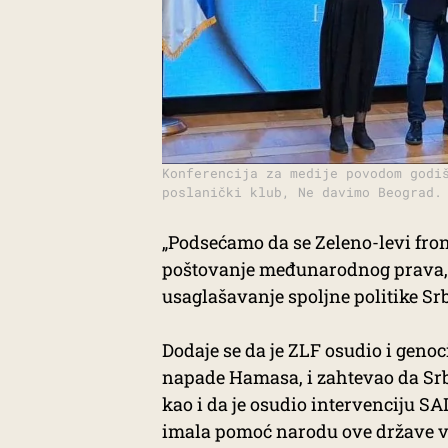
Konferencija za medije povodom godi
poslanički klub, Ne davimo Beograd.
„Podsećamo da se Zeleno-levi fro
poštovanje međunarodnog prava, o
usaglašavanje spoljne politike Sr
Dodaje se da je ZLF osudio i genoci
napade Hamasa, i zahtevao da Srb
kao i da je osudio intervenciju SAD
imala pomoć narodu ove države v