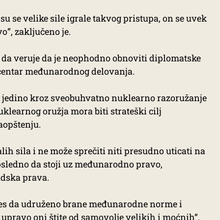
 su se velike sile igrale takvog pristupa, on se uvek
”, zaključeno je.
 da veruje da je neophodno obnoviti diplomatske
 u centar međunarodnog delovanja.
 jedino kroz sveobuhvatno nuklearno razoružanje
uklearnog oružja mora biti strateški cilj
aopštenju.
lih sila i ne može sprečiti niti presudno uticati na
osledno da stoji uz međunarodno pravo,
udska prava.
eres da udruženo brane međunarodne norme i
 upravo oni štite od samovolje velikih i moćnih”,