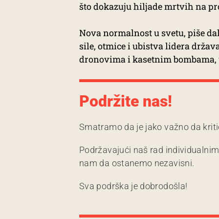
što dokazuju hiljade mrtvih na pr
Nova normalnost u svetu, piše dal
sile, otmice i ubistva lidera drža
dronovima i kasetnim bombama, ub
Podržite nas!
Smatramo da je jako važno da kriti
Podržavajući naš rad individualni
nam da ostanemo nezavisni.
Sva podrška je dobrodošla!