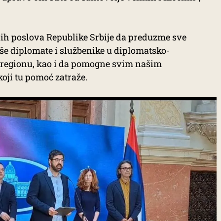
nih poslova Republike Srbije da preduzme sve
aše diplomate i službenike u diplomatsko-
regionu, kao i da pomogne svim našim
oji tu pomoć zatraže.