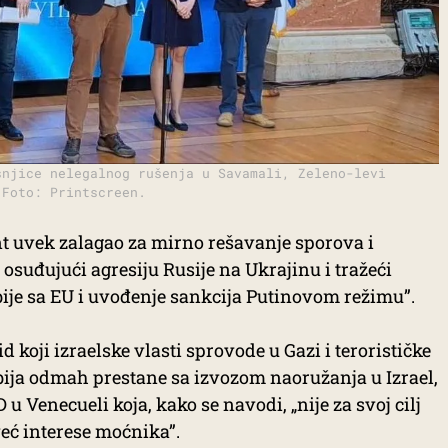
šnjice nelegalnog rušenja u Savamali, Zeleno-levi
 Foto: Printscreen.
nt uvek zalagao za mirno rešavanje sporova i
suđujući agresiju Rusije na Ukrajinu i tražeći
bije sa EU i uvođenje sankcija Putinovom režimu”.
d koji izraelske vlasti sprovode u Gazi i terorističke
ija odmah prestane sa izvozom naoružanja u Izrael,
 u Venecueli koja, kako se navodi, „nije za svoj cilj
eć interese moćnika”.