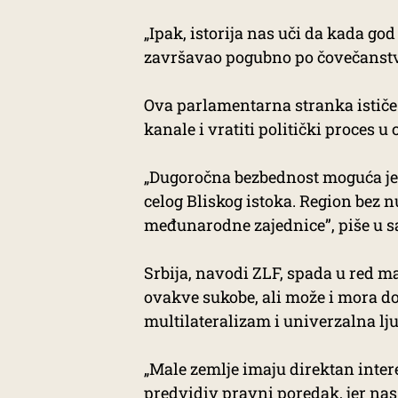
„Ipak, istorija nas uči da kada god
završavao pogubno po čovečanstvo
Ova parlamentarna stranka ističe
kanale i vratiti politički proces
„Dugoročna bezbednost moguća je
celog Bliskog istoka. Region bez n
međunarodne zajednice”, piše u s
Srbija, navodi ZLF, spada u red ma
ovakve sukobe, ali može i mora d
multilateralizam i univerzalna lj
„Male zemlje imaju direktan int
predvidiv pravni poredak, jer nas