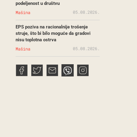
podeljenost u društvu
05.08.2026.
Mašina
EPS poziva na racionalnije trošenje
struje, što bi bilo moguće da gradovi
nisu toplotna ostrva
05.08.2026.
Mašina