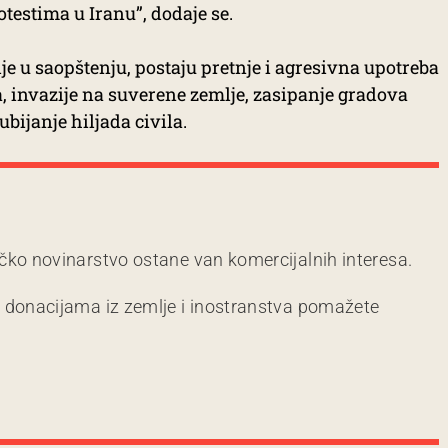
otestima u Iranu”, dodaje se.
je u saopštenju, postaju pretnje i agresivna upotreba
va, invazije na suverene zemlje, zasipanje gradova
ijanje hiljada civila.
čko novinarstvo ostane van komercijalnih interesa.
m donacijama iz zemlje i inostranstva pomažete