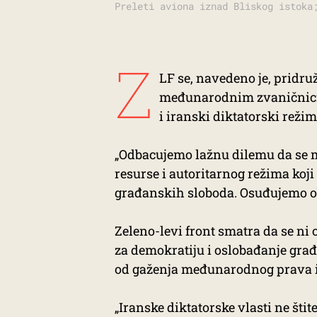
Preleti aviona iznad Bliskog istoka
Z
LF se, navedeno je, pridru
međunarodnim zvaničnicima
i iranski diktatorski režim
„Odbacujemo lažnu dilemu da se m
resurse i autoritarnog režima ko
građanskih sloboda. Osuđujemo ob
Zeleno-levi front smatra da se ni
za demokratiju i oslobađanje građ
od gaženja međunarodnog prava i
„Iranske diktatorske vlasti ne šti