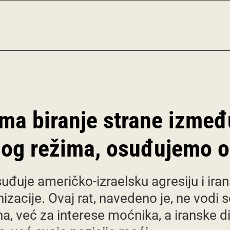
ema biranje strane izmeđ
arnog režima, osuđujemo 
uđuje američko-izraelsku agresiju i iran
izacije. Ovaj rat, navedeno je, ne vodi s
, već za interese moćnika, a iranske dik