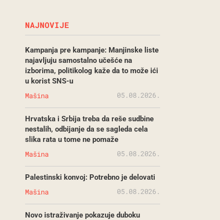
NAJNOVIJE
Kampanja pre kampanje: Manjinske liste
najavljuju samostalno učešće na
izborima, politikolog kaže da to može ići
u korist SNS-u
05.08.2026.
Mašina
Hrvatska i Srbija treba da reše sudbine
nestalih, odbijanje da se sagleda cela
slika rata u tome ne pomaže
05.08.2026.
Mašina
Palestinski konvoj: Potrebno je delovati
05.08.2026.
Mašina
Novo istraživanje pokazuje duboku