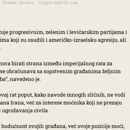
; Snimak ekrana: flightradar24.com
žuje progresivnim, zelenim i levičarskim partijama i
 koji su osudili i američko-izraelsku agresiju, ali
.
ora birati strana između imperijalnog rata za
ji se obračunava sa sopstvenim građanima željnim
a”, navedeno je.
 ovaj rat poput, kako navode mnogih sličnih, ne vodi
ana Irana, već za interese moćnika koji ne prezaju
 ugrožavanja civila.
te budućnost svojih građana, već svoje pozicije moći,