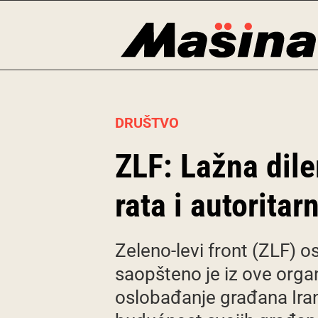
Skip
to
content
DRUŠTVO
ZLF: Lažna dil
rata i autorit
Zeleno-levi front (ZLF) os
saopšteno je iz ove organ
oslobađanje građana Irana