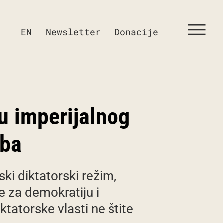
EN
Newsletter
Donacije
u imperijalnog
oba
ski diktatorski režim,
e za demokratiju i
tatorske vlasti ne štite