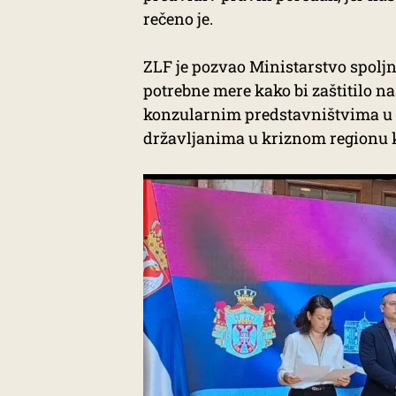
rečeno je.
ZLF je pozvao Ministarstvo spolj
potrebne mere kako bi zaštitilo n
konzularnim predstavništvima u 
državljanima u kriznom regionu k