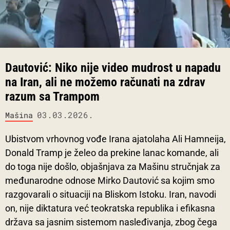
Dautović: Niko nije video mudrost u napadu
na Iran, ali ne možemo računati na zdrav
razum sa Trampom
03.03.2026.
Mašina
Ubistvom vrhovnog vođe Irana ajatolaha Ali Hamneija,
Donald Tramp je želeo da prekine lanac komande, ali
do toga nije došlo, objašnjava za Mašinu stručnjak za
međunarodne odnose Mirko Dautović sa kojim smo
razgovarali o situaciji na Bliskom Istoku. Iran, navodi
on, nije diktatura već teokratska republika i efikasna
država sa jasnim sistemom nasleđivanja, zbog čega