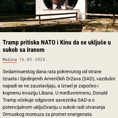
Tramp pritiska NATO i Kinu da se uključe u
sukob sa Iranom
16.03.2026.
Mašina
Sedamnaestog dana rata pokrenutog od strane
Izraela i Sjedinjenih Američkih Država (SAD), vazdušni
napadi se ne zaustavljaju, a Izrael je započeo i
kopnenu invaziju Libana. U međuvremenu, Donald
Tramp očekuje odgovore saveznika SAD-a o
potencijalnom uključivanju u sukob radi otvaranja
Ormuskog moreuza za promet energenata.