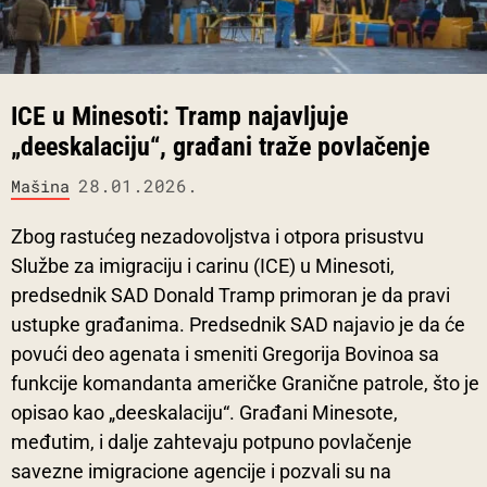
ICE u Minesoti: Tramp najavljuje
„deeskalaciju“, građani traže povlačenje
28.01.2026.
Mašina
Zbog rastućeg nezadovoljstva i otpora prisustvu
Službe za imigraciju i carinu (ICE) u Minesoti,
predsednik SAD Donald Tramp primoran je da pravi
ustupke građanima. Predsednik SAD najavio je da će
povući deo agenata i smeniti Gregorija Bovinoa sa
funkcije komandanta američke Granične patrole, što je
opisao kao „deeskalaciju“. Građani Minesote,
međutim, i dalje zahtevaju potpuno povlačenje
savezne imigracione agencije i pozvali su na