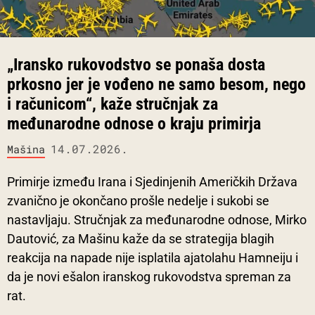
„Iransko rukovodstvo se ponaša dosta
prkosno jer je vođeno ne samo besom, nego
i računicom“, kaže stručnjak za
međunarodne odnose o kraju primirja
14.07.2026.
Mašina
Primirje između Irana i Sjedinjenih Američkih Država
zvanično je okončano prošle nedelje i sukobi se
nastavljaju. Stručnjak za međunarodne odnose, Mirko
Dautović, za Mašinu kaže da se strategija blagih
reakcija na napade nije isplatila ajatolahu Hamneiju i
da je novi ešalon iranskog rukovodstva spreman za
rat.