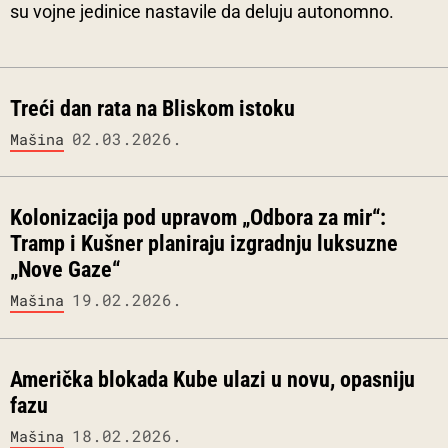
su vojne jedinice nastavile da deluju autonomno.
Treći dan rata na Bliskom istoku
02.03.2026.
Mašina
Kolonizacija pod upravom „Odbora za mir“:
Tramp i Kušner planiraju izgradnju luksuzne
„Nove Gaze“
19.02.2026.
Mašina
Američka blokada Kube ulazi u novu, opasniju
fazu
18.02.2026.
Mašina