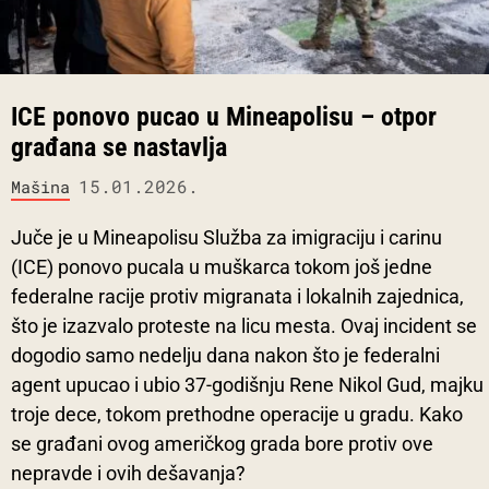
ICE ponovo pucao u Mineapolisu – otpor
građana se nastavlja
15.01.2026.
Mašina
Juče je u Mineapolisu Služba za imigraciju i carinu
(ICE) ponovo pucala u muškarca tokom još jedne
federalne racije protiv migranata i lokalnih zajednica,
što je izazvalo proteste na licu mesta. Ovaj incident se
dogodio samo nedelju dana nakon što je federalni
agent upucao i ubio 37-godišnju Rene Nikol Gud, majku
troje dece, tokom prethodne operacije u gradu. Kako
se građani ovog američkog grada bore protiv ove
nepravde i ovih dešavanja?