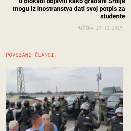
u blokadi objavili kako građani Srbije
mogu iz inostranstva dati svoj potpis za
studente
MAŠINA
29.12.2025.
POVEZANI ČLANCI: