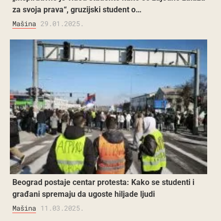
za svoja prava“, gruzijski student o…
Mašina
29.01.2025.
Beograd postaje centar protesta: Kako se studenti i
građani spremaju da ugoste hiljade ljudi
Mašina
11.03.2025.