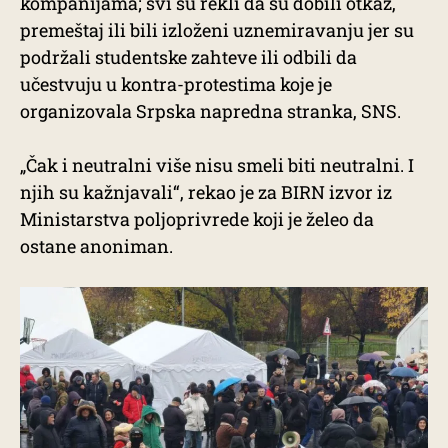
kompanijama; svi su rekli da su dobili otkaz,
premeštaj ili bili izloženi uznemiravanju jer su
podržali studentske zahteve ili odbili da
učestvuju u kontra-protestima koje je
organizovala Srpska napredna stranka, SNS.
„Čak i neutralni više nisu smeli biti neutralni. I
njih su kažnjavali“, rekao je za BIRN izvor iz
Ministarstva poljoprivrede koji je želeo da
ostane anoniman.