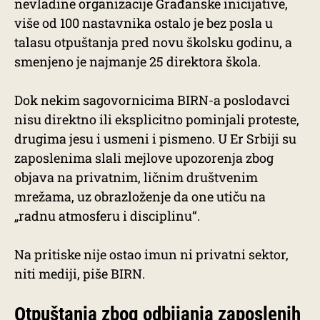
nevladine organizacije Građanske inicijative,
više od 100 nastavnika ostalo je bez posla u
talasu otpuštanja pred novu školsku godinu, a
smenjeno je najmanje 25 direktora škola.
Dok nekim sagovornicima BIRN-a poslodavci
nisu direktno ili eksplicitno pominjali proteste,
drugima jesu i usmeni i pismeno. U Er Srbiji su
zaposlenima slali mejlove upozorenja zbog
objava na privatnim, ličnim društvenim
mrežama, uz obrazloženje da one utiču na
„radnu atmosferu i disciplinu“.
Na pritiske nije ostao imun ni privatni sektor,
niti mediji, piše BIRN.
Otpuštanja zbog odbijanja zaposlenih