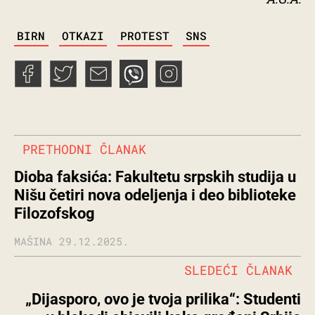
TAGS
BIRN
OTKAZI
PROTEST
SNS
PRETHODNI ČLANAK
Dioba faksića: Fakultetu srpskih studija u
Nišu četiri nova odeljenja i deo biblioteke
Filozofskog
MAŠINA
29.12.2025.
SLEDEĆI ČLANAK
„Dijasporo, ovo je tvoja prilika“: Studenti