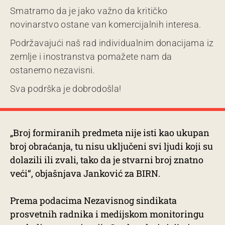
Smatramo da je jako važno da kritičko
novinarstvo ostane van komercijalnih interesa.
Podržavajući naš rad individualnim donacijama iz
zemlje i inostranstva pomažete nam da
ostanemo nezavisni.
Sva podrška je dobrodošla!
„Broj formiranih predmeta nije isti kao ukupan
broj obraćanja, tu nisu uključeni svi ljudi koji su
dolazili ili zvali, tako da je stvarni broj znatno
veći“, objašnjava Janković za BIRN.
Prema podacima Nezavisnog sindikata
prosvetnih radnika i medijskom monitoringu