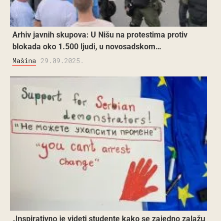
Arhiv javnih skupova: U Nišu na protestima protiv
blokada oko 1.500 ljudi, u novosadskom…
Mašina
29.09.2025.
„Inspirativno je videti studente kako se zajedno zalažu