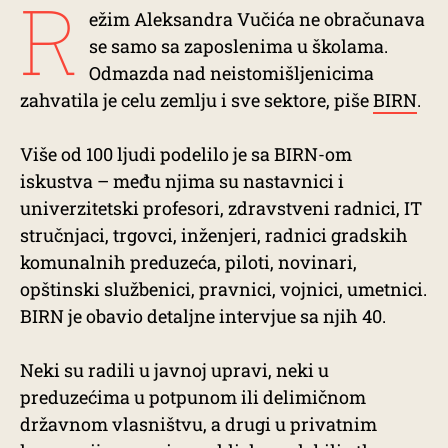
R
ežim Aleksandra Vučića ne obračunava
se samo sa zaposlenima u školama.
Odmazda nad neistomišljenicima
zahvatila je celu zemlju i sve sektore, piše
BIRN
.
Više od 100 ljudi podelilo je sa BIRN-om
iskustva – među njima su nastavnici i
univerzitetski profesori, zdravstveni radnici, IT
stručnjaci, trgovci, inženjeri, radnici gradskih
komunalnih preduzeća, piloti, novinari,
opštinski službenici, pravnici, vojnici, umetnici.
BIRN je obavio detaljne intervjue sa njih 40.
Neki su radili u javnoj upravi, neki u
preduzećima u potpunom ili delimičnom
državnom vlasništvu, a drugi u privatnim