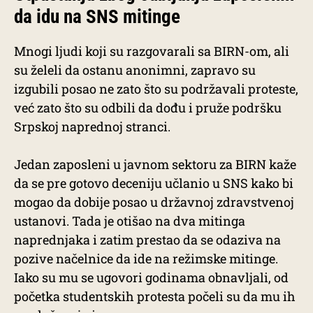
da idu na SNS mitinge
Mnogi ljudi koji su razgovarali sa BIRN-om, ali
su želeli da ostanu anonimni, zapravo su
izgubili posao ne zato što su podržavali proteste,
već zato što su odbili da dođu i pruže podršku
Srpskoj naprednoj stranci.
Jedan zaposleni u javnom sektoru za BIRN kaže
da se pre gotovo deceniju učlanio u SNS kako bi
mogao da dobije posao u državnoj zdravstvenoj
ustanovi. Tada je otišao na dva mitinga
naprednjaka i zatim prestao da se odaziva na
pozive načelnice da ide na režimske mitinge.
Iako su mu se ugovori godinama obnavljali, od
početka studentskih protesta počeli su da mu ih