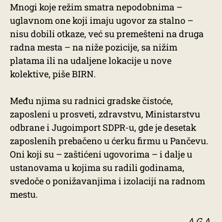
Mnogi koje režim smatra nepodobnima –
uglavnom one koji imaju ugovor za stalno –
nisu dobili otkaze, već su premešteni na druga
radna mesta – na niže pozicije, sa nižim
platama ili na udaljene lokacije u nove
kolektive, piše BIRN.
Među njima su radnici gradske čistoće,
zaposleni u prosveti, zdravstvu, Ministarstvu
odbrane i Jugoimport SDPR-u, gde je desetak
zaposlenih prebačeno u ćerku firmu u Pančevu.
Oni koji su – zaštićeni ugovorima – i dalje u
ustanovama u kojima su radili godinama,
svedoče o ponižavanjima i izolaciji na radnom
mestu.
A.G.A.