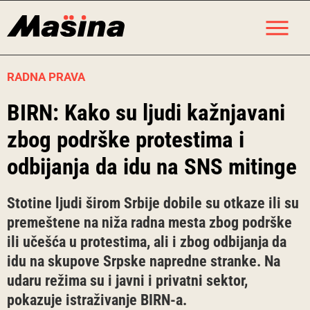
Skip
M
to
content
RADNA PRAVA
BIRN: Kako su ljudi kažnjavani
zbog podrške protestima i
odbijanja da idu na SNS mitinge
Stotine ljudi širom Srbije dobile su otkaze ili su
premeštene na niža radna mesta zbog podrške
ili učešća u protestima, ali i zbog odbijanja da
idu na skupove Srpske napredne stranke. Na
udaru režima su i javni i privatni sektor,
pokazuje istraživanje BIRN-a.