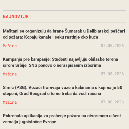
NAJNOVIJE
Meštani se organizuju da brane Šumarak u Deliblatskoj peščari
od požara: Kopaju kanale i seku rastinje oko kuća
07.08.2026.
Mašina
Kampanja pre kampanje: Studenti najavljuju obilaske terena
širom Srbije, SNS ponovo o neraspisanim izborima
07.08.2026.
Mašina
Simić (PSG): Vozači tramvaja voze u kabinama u kojima je 50
stepeni, Grad Beograd o tome treba da vodi računa
07.08.2026.
Mašina
Pokrenuta aplikacija za praćenje požara na otvorenom u šest
zemalja jugoistočne Evrope