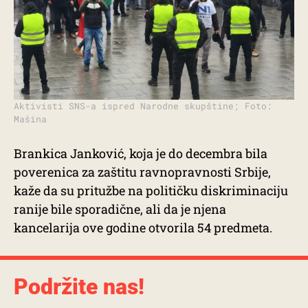
Aktivisti SNS-a ispred Narodne skupštine; Foto:
Mašina
Brankica Janković, koja je do decembra bila
poverenica za zaštitu ravnopravnosti Srbije,
kaže da su pritužbe na političku diskriminaciju
ranije bile sporadične, ali da je njena
kancelarija ove godine otvorila 54 predmeta.
Podržite nas!