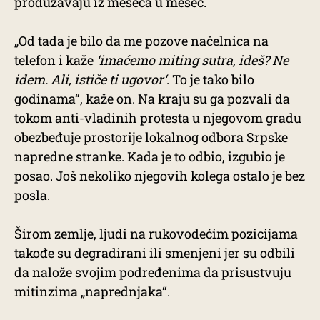
produžavaju iz meseca u mesec.
„Od tada je bilo da me pozove načelnica na
telefon i kaže
‘imaćemo miting sutra, ideš? Ne
idem. Ali, ističe ti ugovor‘
. To je tako bilo
godinama“, kaže on. Na kraju su ga pozvali da
tokom anti-vladinih protesta u njegovom gradu
obezbeđuje prostorije lokalnog odbora Srpske
napredne stranke. Kada je to odbio, izgubio je
posao. Još nekoliko njegovih kolega ostalo je bez
posla.
Širom zemlje, ljudi na rukovodećim pozicijama
takođe su degradirani ili smenjeni jer su odbili
da nalože svojim podređenima da prisustvuju
mitinzima „naprednjaka“.