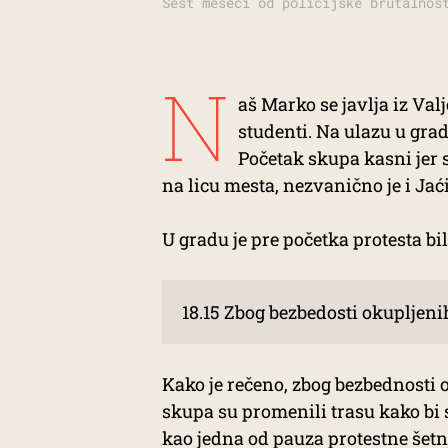
Šest meseci od policijske brutalnos
N
aš Marko se javlja iz Val
studenti. Na ulazu u grad 
Početak skupa kasni jer 
na licu mesta, nezvanično je i Ja
U gradu je pre početka protesta bil
18.15 Zbog bezbedosti okupljeni
Kako je rečeno, zbog bezbednosti 
skupa su promenili trasu kako bi s
kao jedna od pauza protestne šetn