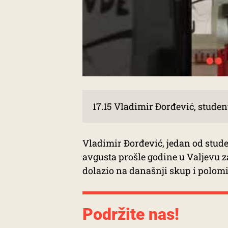
17.15 Vladimir Đorđević, student
Vladimir Đorđević, jedan od student
avgusta prošle godine u Valjevu za
dolazio na današnji skup i polomil
Podržite nas!