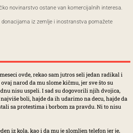
čko novinarstvo ostane van komercijalnih interesa.
m donacijama iz zemlje i inostranstva pomažete
meseci ovde, rekao sam jutros seli jedan radikal i
da ovaj narod da mu slome kičmu, jer sve što su
nu nisu uspeli. I sad su dogovorili njih dvojica,
najviše boli, hajde da ih udarimo na decu, hajde da
stali sa protestima i borbom za pravdu. Ni to nisu
den iz kola, kao i da mu je slomljen telefon jer je,