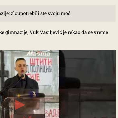
ije: zloupotrebili ste svoju moć
e gimnazije, Vuk Vasiljević je rekao da se vreme