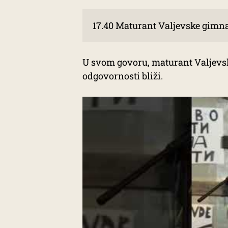
17.40 Maturant Valjevske gimnaz
U svom govoru, maturant Valjevsk
odgovornosti bliži.