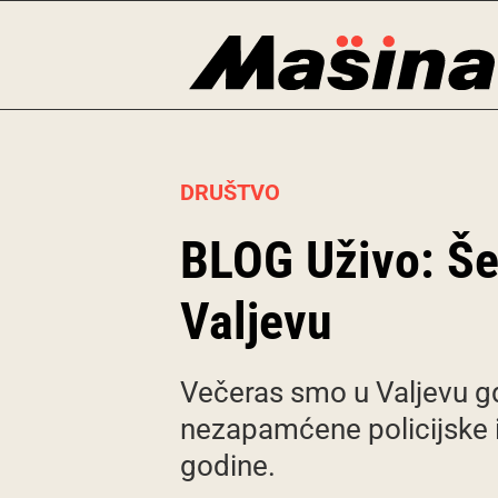
Skip
to
content
DRUŠTVO
BLOG Uživo: Šes
Valjevu
Večeras smo u Valjevu g
nezapamćene policijske i
godine.