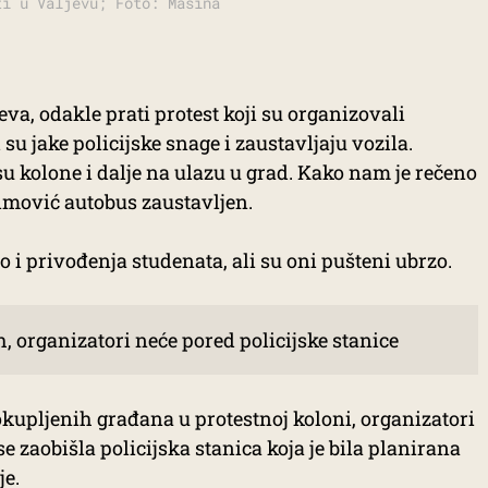
ti u Valjevu; Foto: Mašina
jeva, odakle prati protest koji su organizovali
su jake policijske snage i zaustavljaju vozila.
su kolone i dalje na ulazu u grad. Kako nam je rečeno
ćimović autobus zaustavljen.
o i privođenja studenata, ali su oni pušteni ubrzo.
h, organizatori neće pored policijske stanice
okupljenih građana u protestnoj koloni, organizatori
e zaobišla policijska stanica koja je bila planirana
je.