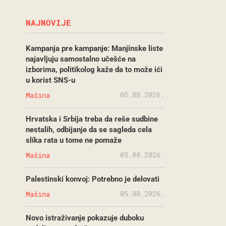
NAJNOVIJE
Kampanja pre kampanje: Manjinske liste
najavljuju samostalno učešće na
izborima, politikolog kaže da to može ići
u korist SNS-u
05.08.2026.
Mašina
Hrvatska i Srbija treba da reše sudbine
nestalih, odbijanje da se sagleda cela
slika rata u tome ne pomaže
05.08.2026.
Mašina
Palestinski konvoj: Potrebno je delovati
05.08.2026.
Mašina
Novo istraživanje pokazuje duboku