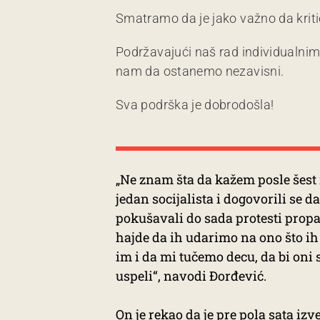
Smatramo da je jako važno da kriti
Podržavajući naš rad individualni
nam da ostanemo nezavisni.
Sva podrška je dobrodošla!
„Ne znam šta da kažem posle šest 
jedan socijalista i dogovorili se 
pokušavali do sada protesti propad
hajde da ih udarimo na ono što ih 
im i da mi tučemo decu, da bi oni 
uspeli“, navodi Đorđević.
On je rekao da je pre pola sata izve