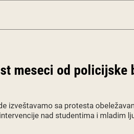
t meseci od policijske b
de izveštavamo sa protesta obeležavan
ntervencije nad studentima i mladim l