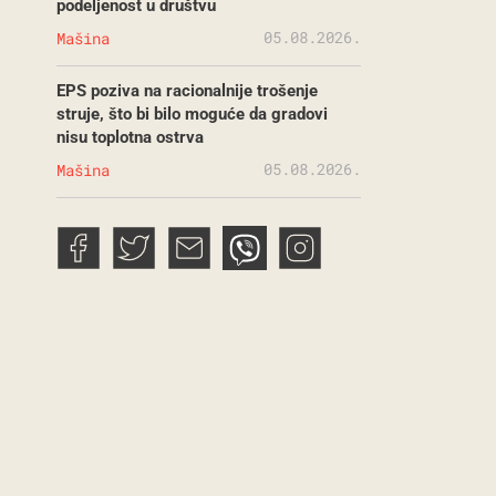
podeljenost u društvu
05.08.2026.
Mašina
EPS poziva na racionalnije trošenje
struje, što bi bilo moguće da gradovi
nisu toplotna ostrva
05.08.2026.
Mašina