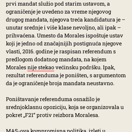
prvi mandat služio pod starim ustavom, a
ograničenje je uvedeno za vreme njegovog
drugog mandata, njegova treća kandidatura je –
unutar srednje i više klase nevoljno, ali ipak –
prihvaćena. Umesto da Morales ispoštuje ustav
koji je jedno od značajnijih postignuća njegove
vlasti, 2016. godine je raspisan referendum s
predlogom dodatnog mandata, na kojem
Morales
nije stekao
većinsku podršku. Ipak,
rezultat referenduma je poništen, s argumentom
da je ograničenje broja mandata neustavno.
Poništavanje referenduma osnažilo je
srednjoklasnu opoziciju, koja se organizovala u
pokret „F21“ protiv reizbora Moralesa.
MAS-ova kompromisna politika, izleti u