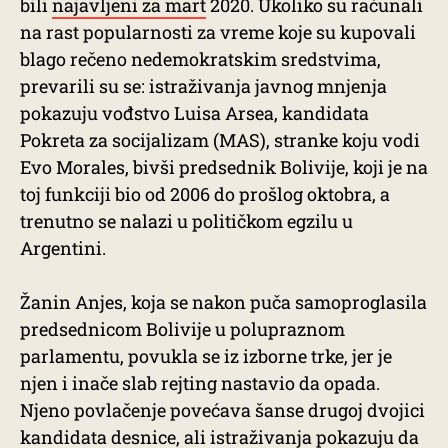
bili
najavljeni za mart
2020. Ukoliko su računali
na rast popularnosti za vreme koje su kupovali
blago rečeno nedemokratskim sredstvima,
prevarili su se: istraživanja javnog mnjenja
pokazuju vođstvo Luisa Arsea, kandidata
Pokreta za socijalizam (MAS), stranke koju vodi
Evo Morales, bivši predsednik Bolivije, koji je na
toj funkciji bio od 2006 do prošlog oktobra, a
trenutno se nalazi u političkom egzilu u
Argentini.
Žanin Anjes, koja se nakon puča samoproglasila
predsednicom Bolivije u polupraznom
parlamentu, povukla se iz izborne trke, jer je
njen i inače slab rejting nastavio da opada.
Njeno povlačenje povećava šanse drugoj dvojici
kandidata desnice, ali istraživanja pokazuju da