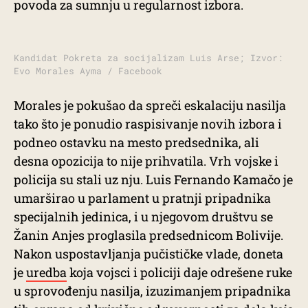
povoda za sumnju u regularnost izbora.
Kandidat Pokreta za socijalizam Luis Arse; Izvor:
Evo Morales Ayma / Facebook
Morales je pokušao da spreči eskalaciju nasilja
tako što je ponudio raspisivanje novih izbora i
podneo ostavku na mesto predsednika, ali
desna opozicija to nije prihvatila. Vrh vojske i
policija su stali uz nju. Luis Fernando Kamačo je
umarširao u parlament u pratnji pripadnika
specijalnih jedinica, i u njegovom društvu se
Žanin Anjes proglasila predsednicom Bolivije.
Nakon uspostavljanja pučističke vlade, doneta
je
uredba
koja vojsci i policiji daje odrešene ruke
u sprovođenju nasilja, izuzimanjem pripadnika