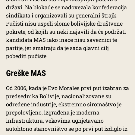
državi. Na blokade se nadovezala konfederacija
sindikata i organizovali su generalni štrajk.
Pučisti nisu uspeli slome bolivijske društvene
pokrete, od kojih su neki najavili da će podržati
kandidata MAS iako inače nisu saveznici te
partije, jer smatraju da je sada glavni cilj
pobediti pučiste.
Greške MAS
Od 2006, kada je Evo Morales prvi put izabran za
predsednika Bolivije, nacionalizovane su
određene industrije, ekstremno siromaštvo je
prepolovljeno, izgrađena je moderna
infrastruktura, vekovima ugnjetavano
autohtono stanovništvo se po prvi put izdiglo iz