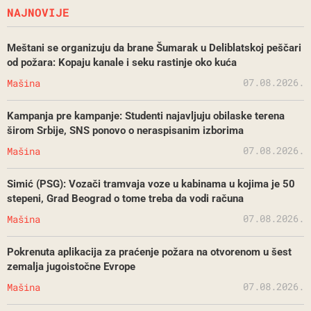
NAJNOVIJE
Meštani se organizuju da brane Šumarak u Deliblatskoj peščari
od požara: Kopaju kanale i seku rastinje oko kuća
07.08.2026.
Mašina
Kampanja pre kampanje: Studenti najavljuju obilaske terena
širom Srbije, SNS ponovo o neraspisanim izborima
07.08.2026.
Mašina
Simić (PSG): Vozači tramvaja voze u kabinama u kojima je 50
stepeni, Grad Beograd o tome treba da vodi računa
07.08.2026.
Mašina
Pokrenuta aplikacija za praćenje požara na otvorenom u šest
zemalja jugoistočne Evrope
07.08.2026.
Mašina