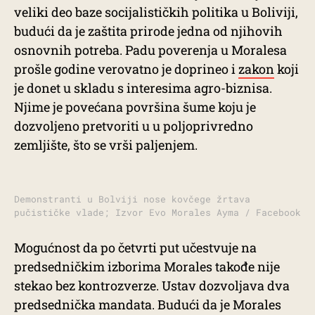
veliki deo baze socijalističkih politika u Boliviji,
budući da je zaštita prirode jedna od njihovih
osnovnih potreba. Padu poverenja u Moralesa
prošle godine verovatno je doprineo i
zakon
koji
je donet u skladu s interesima agro-biznisa.
Njime je povećana površina šume koju je
dozvoljeno pretvoriti u u poljoprivredno
zemljište, što se vrši paljenjem.
Demonstranti u Bolviji nose kovčege žrtava
pučističke vlade; Izvor Evo Morales Ayma / Facebook
Mogućnost da po četvrti put učestvuje na
predsedničkim izborima Morales takođe nije
stekao bez kontrozverze. Ustav dozvoljava dva
predsednička mandata. Budući da je Morales