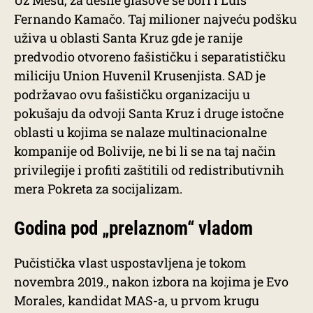
Uz Mesu, za desne glasove se bori i Luis
Fernando Kamačo. Taj milioner najveću podšku
uživa u oblasti Santa Kruz gde je ranije
predvodio otvoreno fašističku i separatističku
miliciju Union Huvenil Krusenjista. SAD je
podržavao ovu fašističku organizaciju u
pokušaju da odvoji Santa Kruz i druge istočne
oblasti u kojima se nalaze multinacionalne
kompanije od Bolivije, ne bi li se na taj način
privilegije i profiti zaštitili od redistributivnih
mera Pokreta za socijalizam.
Godina pod „prelaznom“ vladom
Pučistička vlast uspostavljena je tokom
novembra 2019., nakon izbora na kojima je Evo
Morales, kandidat MAS-a, u prvom krugu