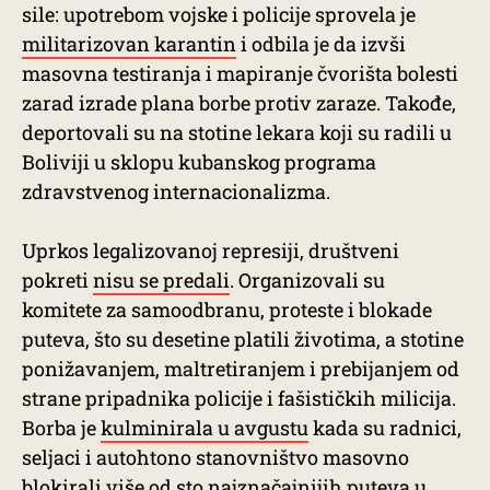
sile: upotrebom vojske i policije sprovela je
militarizovan karantin
i odbila je da izvši
masovna testiranja i mapiranje čvorišta bolesti
zarad izrade plana borbe protiv zaraze. Takođe,
deportovali su na stotine lekara koji su radili u
Boliviji u sklopu kubanskog programa
zdravstvenog internacionalizma.
Uprkos legalizovanoj represiji, društveni
pokreti
nisu se predali
. Organizovali su
komitete za samoodbranu, proteste i blokade
puteva, što su desetine platili životima, a stotine
ponižavanjem, maltretiranjem i prebijanjem od
strane pripadnika policije i fašističkih milicija.
Borba je
kulminirala u avgustu
kada su radnici,
seljaci i autohtono stanovništvo masovno
blokirali više od sto najznačajnijih puteva u