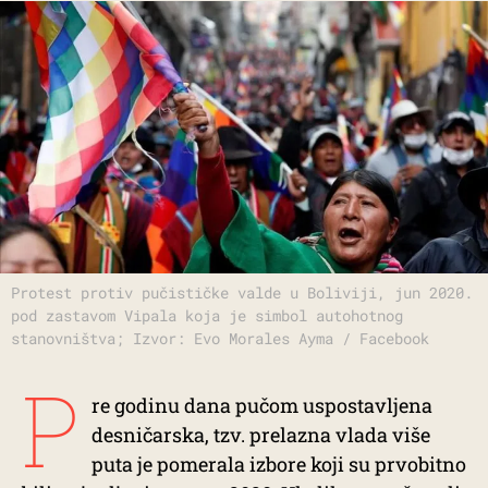
Protest protiv pučističke valde u Boliviji, jun 2020.
pod zastavom Vipala koja je simbol autohotnog
stanovništva; Izvor: Evo Morales Ayma / Facebook
P
re godinu dana pučom uspostavljena
desničarska, tzv. prelazna vlada više
puta je pomerala izbore koji su prvobitno