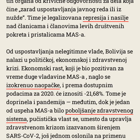
tih organa od krivične odgovornosti za dela koja
čine „zarad uspostavljanja javnog reda ili iz
nužde“. Time je legalizovana
represija i nasilje
nad članicama i članovima levih društvenih
pokreta i pristalicama MAS-a.
Od uspostavljanja nelegitimne vlade, Bolivija se
nalazi u političkoj, ekonomskoj i zdravstvenoj
krizi. Ekonomski rast, koji je bio pozitivan za
vreme duge vladavine MAS-a , naglo se
izokrenuo naopačke
, i prema dostupnim
podacima za 2020. će iznositi -21,68%. Tome je
doprinela i pandemija — međutim, dok je jedan
od uspeha MAS-a bilo
poboljšanje zdravstvenog
sistema
, pučistička vlast se, umesto da upravlja
zdravstvenom krizom izazvanom širenjem
SARS-CoV-2, još jednom oslonila na primenu