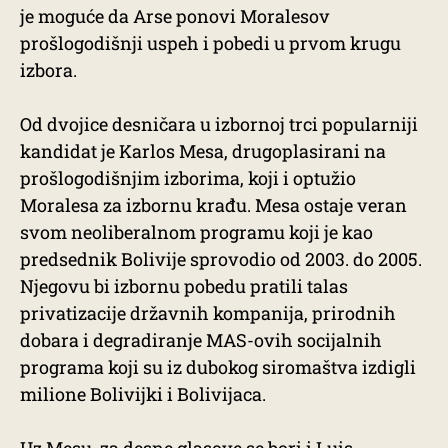
je moguće da Arse ponovi Moralesov
prošlogodišnji uspeh i pobedi u prvom krugu
izbora.
Od dvojice desničara u izbornoj trci popularniji
kandidat je Karlos Mesa, drugoplasirani na
prošlogodišnjim izborima, koji i optužio
Moralesa za izbornu krađu. Mesa ostaje veran
svom neoliberalnom programu koji je kao
predsednik Bolivije sprovodio od 2003. do 2005.
Njegovu bi izbornu pobedu pratili talas
privatizacije državnih kompanija, prirodnih
dobara i degradiranje MAS-ovih socijalnih
programa koji su iz dubokog siromaštva izdigli
milione Bolivijki i Bolivijaca.