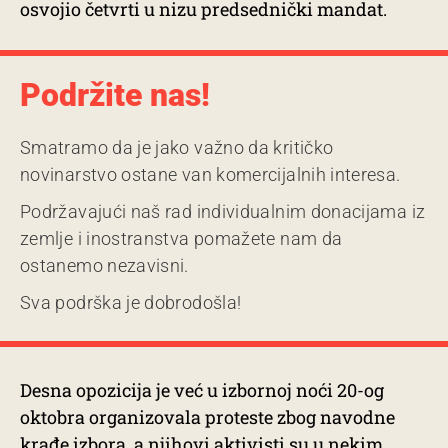
osvojio četvrti u nizu predsednički mandat.
Podržite nas!
Smatramo da je jako važno da kritičko
novinarstvo ostane van komercijalnih interesa.
Podržavajući naš rad individualnim donacijama iz
zemlje i inostranstva pomažete nam da
ostanemo nezavisni.
Sva podrška je dobrodošla!
Desna opozicija je već u izbornoj noći 20-og
oktobra organizovala proteste zbog navodne
krađe izbora, a njihovi aktivisti su u nekim