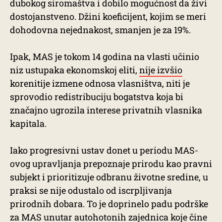
dubokog siromaštva i dobilo mogućnost da živi
dostojanstveno. Džini koeficijent, kojim se meri
dohodovna nejednakost, smanjen je za 19%.
Ipak, MAS je tokom 14 godina na vlasti učinio
niz ustupaka ekonomskoj eliti,
nije izvšio
korenitije izmene odnosa vlasništva, niti je
sprovodio redistribuciju bogatstva koja bi
značajno ugrozila interese privatnih vlasnika
kapitala.
Iako progresivni ustav donet u periodu MAS-
ovog upravljanja prepoznaje prirodu kao pravni
subjekt i prioritizuje odbranu životne sredine, u
praksi se nije odustalo od iscrpljivanja
prirodnih dobara. To je doprinelo padu podrške
za MAS unutar autohotonih zajednica koje čine