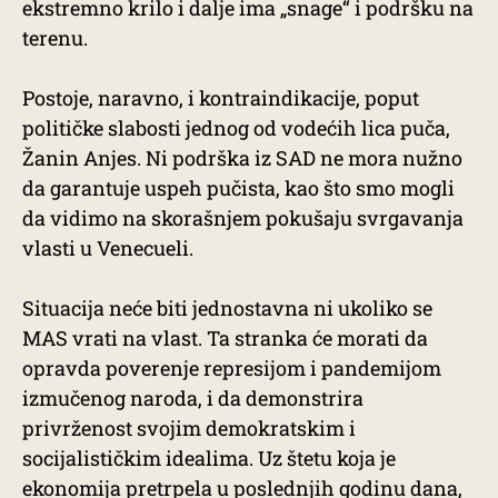
ekstremno krilo i dalje ima „snage“ i podršku na
terenu.
Postoje, naravno, i kontraindikacije, poput
političke slabosti jednog od vodećih lica puča,
Žanin Anjes. Ni podrška iz SAD ne mora nužno
da garantuje uspeh pučista, kao što smo mogli
da vidimo na skorašnjem pokušaju svrgavanja
vlasti u Venecueli.
Situacija neće biti jednostavna ni ukoliko se
MAS vrati na vlast. Ta stranka će morati da
opravda poverenje represijom i pandemijom
izmučenog naroda, i da demonstrira
privrženost svojim demokratskim i
socijalističkim idealima. Uz štetu koja je
ekonomija pretrpela u poslednjih godinu dana,