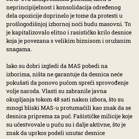
neprincipijelnost i konsolidacija određenog
dela opozicije doprinelo je tome da protesti u
prošlogodišnjoj izbornoj noći budu masovni. To
je kapitalizovalo elitno i rasističko krilo desnice
koja je povezana s velikim biznisom i oružanim
snagama.
Iako su dobri izgledi da MAS pobedi na
izborima, ništa ne garantuje da desnica neće
pokušati da ponovo pučom spreči sprovođenje
volje naroda. Vlasti su zabranile javna
okupljanja tokom 48 sati nakon izbora, što su
mnogi bliski MAS-u protumačili kao znak da se
desnica priprema za puč. Fašističke milicije koje
su učestvovale u puču su i dalje aktivne, što je
znak da uprkos podeli unutar desnice