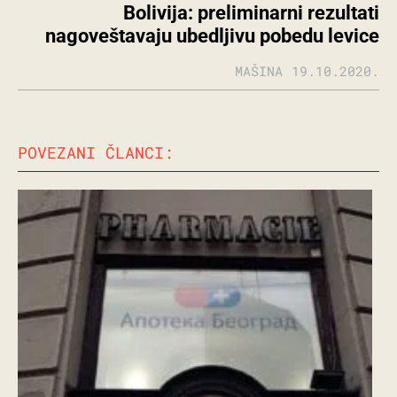
Bolivija: preliminarni rezultati
nagoveštavaju ubedljivu pobedu levice
MAŠINA
19.10.2020.
POVEZANI ČLANCI: