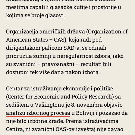
mestima zapalili glasačke kutije i prostorije u
kojima se broje glasovi.
Organizacija američkih država (Organization of
American States – OAS), koja radi pod
dirigentskom palicom SAD-a, se odmah
pridružila sumnji u neregularnost izbora, iako
su zvanični – pravosnažni – rezultati bili
dostupni tek više dana nakon izbora.
Centar za istraživanja ekonomije i politike
(Center for Economic and Policy Research) sa
sedištem u Vašingtonu je 8. novembra objavio
analizu izbornog procesa
u Boliviji i pokazao da
nije bilo izborne krađe. Prema istraživačima
Centra, ni zvanični OAS-ov izveštaj nije davao