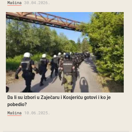
Mašina
30.04.2026.
Da li su izbori u Zaječaru i Kosjeriću gotovi i ko je
pobedio?
Mašina
10.06.2025.