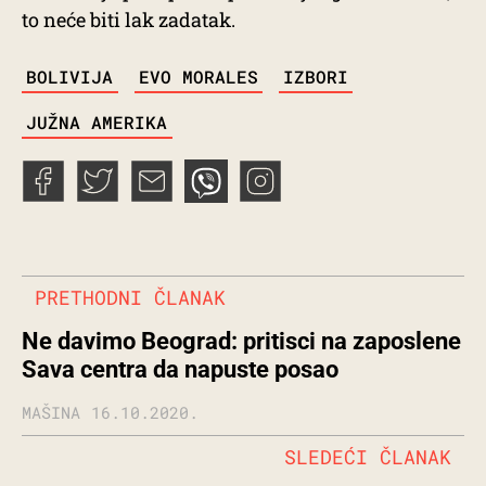
to neće biti lak zadatak.
TAGS
BOLIVIJA
EVO MORALES
IZBORI
JUŽNA AMERIKA
PRETHODNI ČLANAK
Ne davimo Beograd: pritisci na zaposlene
Sava centra da napuste posao
MAŠINA
16.10.2020.
SLEDEĆI ČLANAK