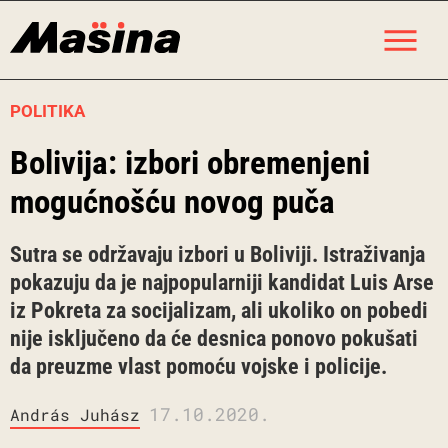
Skip
M
to
content
POLITIKA
Bolivija: izbori obremenjeni
mogućnošću novog puča
Sutra se održavaju izbori u Boliviji. Istraživanja
pokazuju da je najpopularniji kandidat Luis Arse
iz Pokreta za socijalizam, ali ukoliko on pobedi
nije isključeno da će desnica ponovo pokušati
da preuzme vlast pomoću vojske i policije.
17.10.2020.
András Juhász