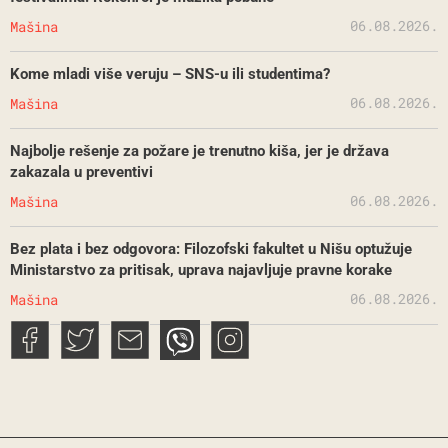
06.08.2026.
Mašina
Kome mladi više veruju – SNS-u ili studentima?
06.08.2026.
Mašina
Najbolje rešenje za požare je trenutno kiša, jer je država
zakazala u preventivi
06.08.2026.
Mašina
Bez plata i bez odgovora: Filozofski fakultet u Nišu optužuje
Ministarstvo za pritisak, uprava najavljuje pravne korake
06.08.2026.
Mašina