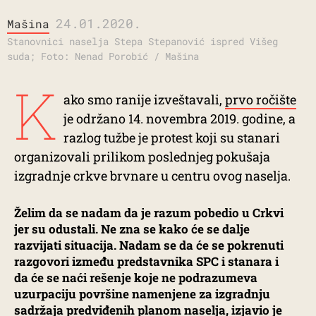
24.01.2020.
Mašina
Stanovnici naselja Stepa Stepanović ispred Višeg
suda; Foto: Nenad Porobić / Mašina
K
ako smo ranije izveštavali,
prvo ročište
je održano 14. novembra 2019. godine, a
razlog tužbe je protest koji su stanari
organizovali prilikom poslednjeg pokušaja
izgradnje crkve brvnare u centru ovog naselja.
Želim da se nadam da je razum pobedio u Crkvi
jer su odustali. Ne zna se kako će se dalje
razvijati situacija. Nadam se da će se pokrenuti
razgovori između predstavnika SPC i stanara i
da će se naći rešenje koje ne podrazumeva
uzurpaciju površine namenjene za izgradnju
sadržaja predviđenih planom naselja, izjavio je