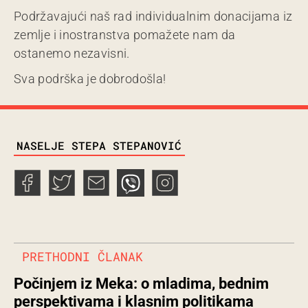
Podržavajući naš rad individualnim donacijama iz
zemlje i inostranstva pomažete nam da
ostanemo nezavisni.
Sva podrška je dobrodošla!
TAGS
NASELJE STEPA STEPANOVIĆ
PRETHODNI ČLANAK
Počinjem iz Meka: o mladima, bednim
perspektivama i klasnim politikama