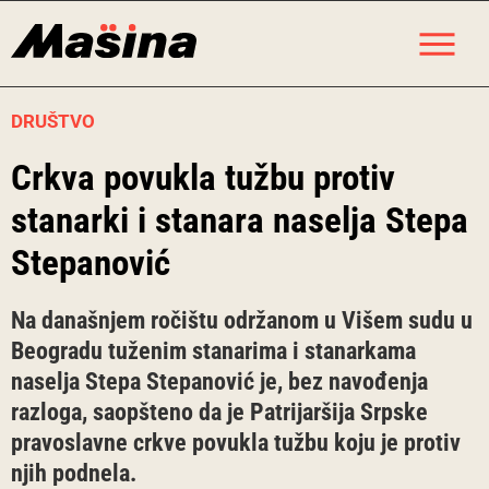
Skip
M
to
content
DRUŠTVO
Crkva povukla tužbu protiv
stanarki i stanara naselja Stepa
Stepanović
Na današnjem ročištu održanom u Višem sudu u
Beogradu tuženim stanarima i stanarkama
naselja Stepa Stepanović je, bez navođenja
razloga, saopšteno da je Patrijaršija Srpske
pravoslavne crkve povukla tužbu koju je protiv
njih podnela.