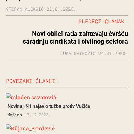
STEFAN ALEKSIĆ
22.01.2020.
SLEDEĆI ČLANAK
Novi oblici rada zahtevaju čvršću
saradnju sindikata i civilnog sektora
LUKA PETROVIĆ
24.01.2020.
POVEZANI ČLANCI:
Novinar N1 najavio tužbu protiv Vučića
Mašina
17.12.2025.