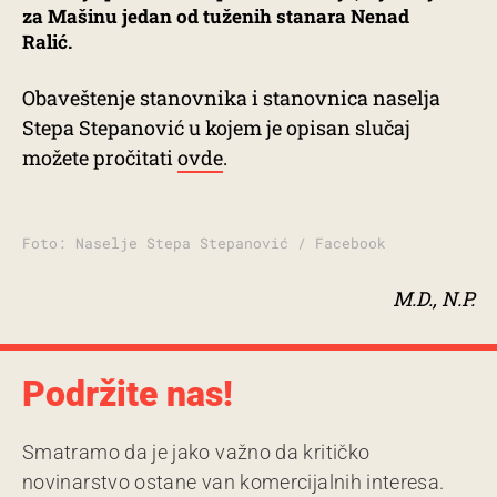
za Mašinu jedan od tuženih stanara Nenad
Ralić.
Obaveštenje stanovnika i stanovnica naselja
Stepa Stepanović u kojem je opisan slučaj
možete pročitati
ovde
.
Foto: Naselje Stepa Stepanović / Facebook
M.D., N.P.
Podržite nas!
Smatramo da je jako važno da kritičko
novinarstvo ostane van komercijalnih interesa.