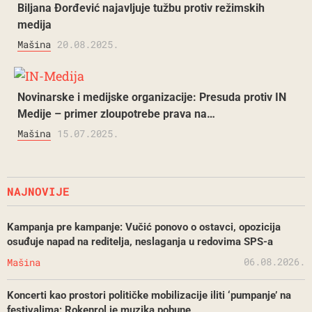
Biljana Đorđević najavljuje tužbu protiv režimskih
medija
Mašina
20.08.2025.
Novinarske i medijske organizacije: Presuda protiv IN
Medije – primer zloupotrebe prava na…
Mašina
15.07.2025.
NAJNOVIJE
Kampanja pre kampanje: Vučić ponovo o ostavci, opozicija
osuđuje napad na reditelja, neslaganja u redovima SPS-a
06.08.2026.
Mašina
Koncerti kao prostori političke mobilizacije iliti ‘pumpanje’ na
festivalima: Rokenrol je muzika pobune