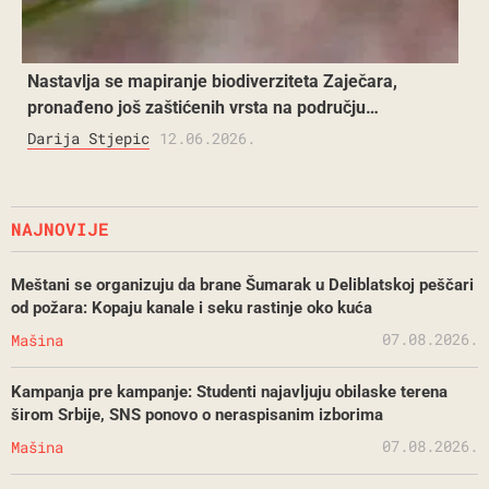
Nastavlja se mapiranje biodiverziteta Zaječara,
pronađeno još zaštićenih vrsta na području…
Darija Stjepic
12.06.2026.
NAJNOVIJE
Meštani se organizuju da brane Šumarak u Deliblatskoj peščari
od požara: Kopaju kanale i seku rastinje oko kuća
07.08.2026.
Mašina
Kampanja pre kampanje: Studenti najavljuju obilaske terena
širom Srbije, SNS ponovo o neraspisanim izborima
07.08.2026.
Mašina