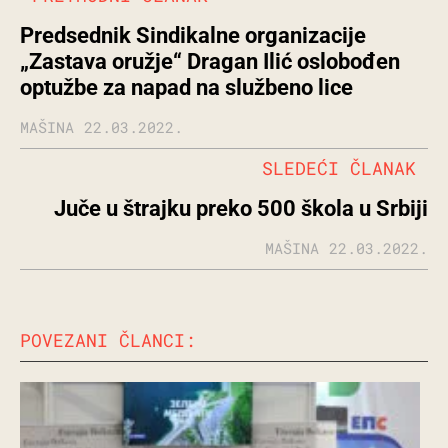
Predsednik Sindikalne organizacije
„Zastava oružje“ Dragan Ilić oslobođen
optužbe za napad na službeno lice
MAŠINA
22.03.2022.
SLEDEĆI ČLANAK
Juče u štrajku preko 500 škola u Srbiji
MAŠINA
22.03.2022.
POVEZANI ČLANCI: