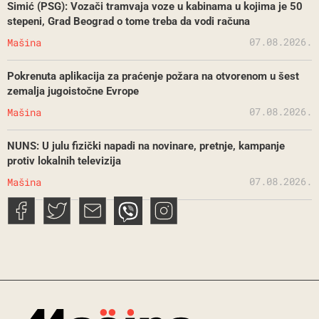
Simić (PSG): Vozači tramvaja voze u kabinama u kojima je 50
stepeni, Grad Beograd o tome treba da vodi računa
07.08.2026.
Mašina
Pokrenuta aplikacija za praćenje požara na otvorenom u šest
zemalja jugoistočne Evrope
07.08.2026.
Mašina
NUNS: U julu fizički napadi na novinare, pretnje, kampanje
protiv lokalnih televizija
07.08.2026.
Mašina