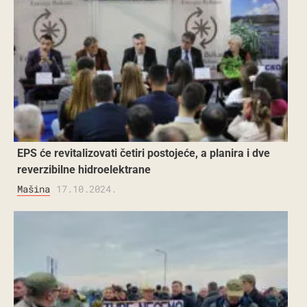
EPS će revitalizovati četiri postojeće, a planira i dve
reverzibilne hidroelektrane
Mašina
17.10.2024.