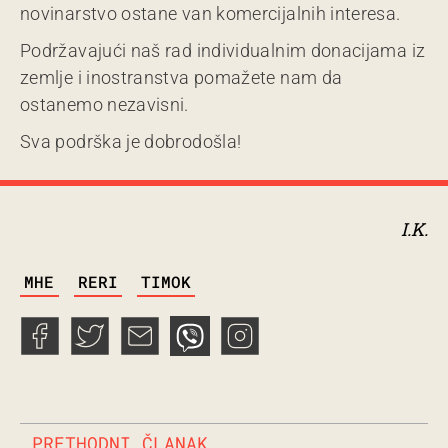
novinarstvo ostane van komercijalnih interesa.
Podržavajući naš rad individualnim donacijama iz
zemlje i inostranstva pomažete nam da
ostanemo nezavisni.
Sva podrška je dobrodošla!
I.K.
TAGS
MHE
RERI
TIMOK
PRETHODNI ČLANAK