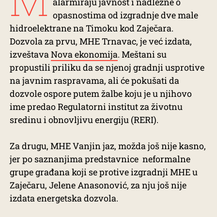
alarmiraju javnost i nadležne o
opasnostima od izgradnje dve male
hidroelektrane na Timoku kod Zaječara.
Dozvola za prvu, MHE Trnavac, je već izdata,
izveštava
Nova ekonomija
. Meštani su
propustili priliku da se njenoj gradnji usprotive
na javnim raspravama, ali će pokušati da
dozvole ospore putem žalbe koju je u njihovo
ime predao Regulatorni institut za životnu
sredinu i obnovljivu energiju (RERI).
Za drugu, MHE Vanjin jaz, možda još nije kasno,
jer po saznanjima predstavnice neformalne
grupe građana koji se protive izgradnji MHE u
Zaječaru, Jelene Anasonović, za nju još nije
izdata energetska dozvola.