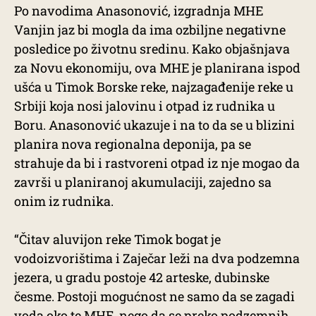
Po navodima Anasonović, izgradnja MHE
Vanjin jaz bi mogla da ima ozbiljne negativne
posledice po životnu sredinu. Kako objašnjava
za Novu ekonomiju, ova MHE je planirana ispod
ušća u Timok Borske reke, najzagađenije reke u
Srbiji koja nosi jalovinu i otpad iz rudnika u
Boru. Anasonović ukazuje i na to da se u blizini
planira nova regionalna deponija, pa se
strahuje da bi i rastvoreni otpad iz nje mogao da
završi u planiranoj akumulaciji, zajedno sa
onim iz rudnika.
“Čitav aluvijon reke Timok bogat je
vodoizvorištima i Zaječar leži na dva podzemna
jezera, u gradu postoje 42 arteske, dubinske
česme. Postoji mogućnost ne samo da se zagadi
voda oko te MHE, nego da se preko podzemnih