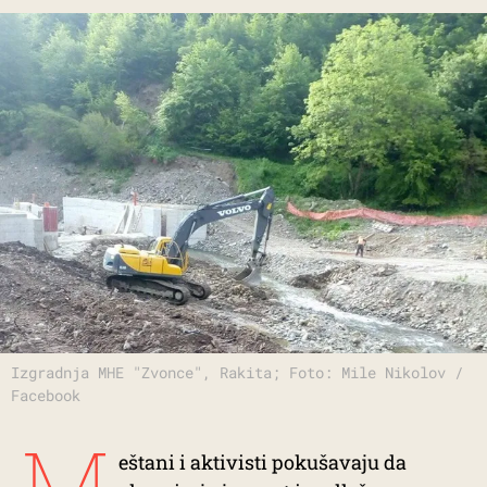
Izgradnja MHE "Zvonce", Rakita; Foto: Mile Nikolov /
Facebook
M
eštani i aktivisti pokušavaju da