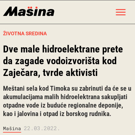
Skip
M
to
content
ŽIVOTNA SREDINA
Dve male hidroelektrane prete
da zagade vodoizvorišta kod
Zaječara, tvrde aktivisti
Meštani sela kod Timoka su zabrinuti da će se u
akumulacijama malih hidroelektrana sakupljati
otpadne vode iz buduće regionalne deponije,
kao i jalovina i otpad iz borskog rudnika.
22.03.2022.
Mašina