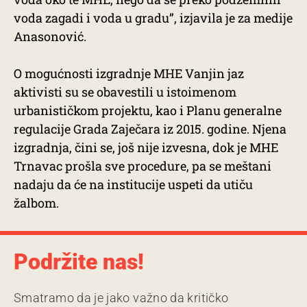
voda zagadi i voda u gradu”, izjavila je za medije
Anasonović.
O mogućnosti izgradnje MHE Vanjin jaz
aktivisti su se obavestili u istoimenom
urbanističkom projektu, kao i Planu generalne
regulacije Grada Zaječara iz 2015. godine. Njena
izgradnja, čini se, još nije izvesna, dok je MHE
Trnavac prošla sve procedure, pa se meštani
nadaju da će na institucije uspeti da utiču
žalbom.
Podržite nas!
Smatramo da je jako važno da kritičko