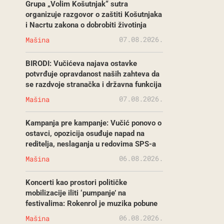
Grupa „Volim Košutnjak“ sutra
organizuje razgovor o zaštiti Košutnjaka
i Nacrtu zakona o dobrobiti životinja
07.08.2026.
Mašina
BIRODI: Vučićeva najava ostavke
potvrđuje opravdanost naših zahteva da
se razdvoje stranačka i državna funkcija
07.08.2026.
Mašina
Kampanja pre kampanje: Vučić ponovo o
ostavci, opozicija osuđuje napad na
reditelja, neslaganja u redovima SPS-a
06.08.2026.
Mašina
Koncerti kao prostori političke
mobilizacije iliti ‘pumpanje’ na
festivalima: Rokenrol je muzika pobune
06.08.2026.
Mašina