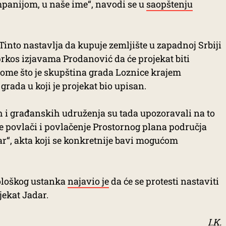
mpanijom, u naše ime“, navodi se u
saopštenju
 Tinto nastavlja da kupuje zemljište u zapadnoj Srbiji
rkos izjavama Prodanović da će projekat biti
tome što je skupština grada Loznice krajem
rada u koji je projekat bio upisan.
h i građanskih udruženja su tada upozoravali na to
e povlači i povlačenje Prostornog plana područja
r“, akta koji se konkretnije bavi mogućom
ološkog ustanka
najavio je
da će se protesti nastaviti
ekat Jadar.
I.K.