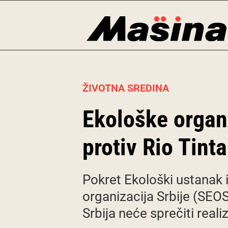
Skip
to
content
ŽIVOTNA SREDINA
Ekološke organi
protiv Rio Tint
Pokret Ekološki ustanak 
organizacija Srbije (SEOS
Srbija neće sprečiti reali