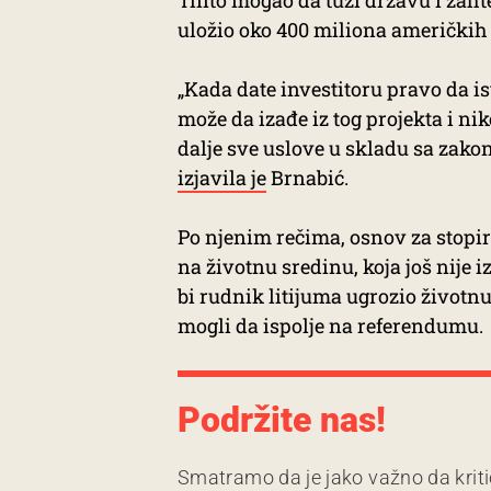
uložio oko 400 miliona američkih 
„Kada date investitoru pravo da is
može da izađe iz tog projekta i ni
dalje sve uslove u skladu sa zako
izjavila je
Brnabić.
Po njenim rečima, osnov za stopira
na životnu sredinu, koja još nije i
bi rudnik litijuma ugrozio životnu
mogli da ispolje na referendumu.
Podržite nas!
Smatramo da je jako važno da kriti