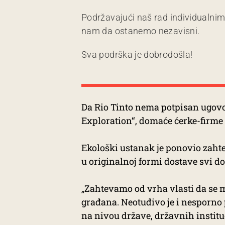
Podržavajući naš rad individualni
nam da ostanemo nezavisni.
Sva podrška je dobrodošla!
Da Rio Tinto nema potpisan ugov
Exploration“, domaće ćerke-firme
Ekološki ustanak je ponovio zaht
u originalnoj formi dostave svi d
„Zahtevamo od vrha vlasti da se
građana. Neotuđivo je i nesporno p
na nivou države, državnih instit