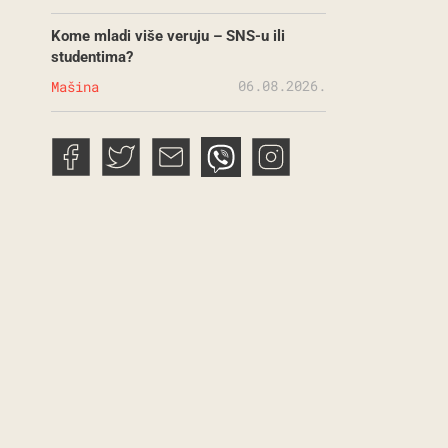
Kome mladi više veruju – SNS-u ili
studentima?
06.08.2026.
Mašina