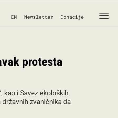
EN
Newsletter
Donacije
avak protesta
, kao i Savez ekoloških
a državnih zvaničnika da