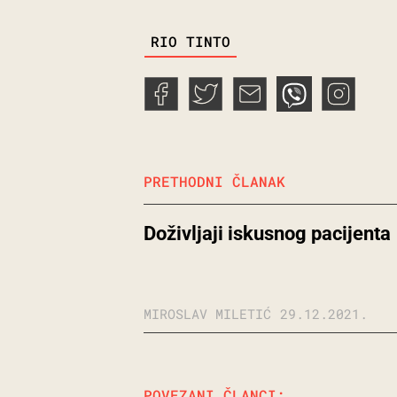
TAGS
RIO TINTO
PRETHODNI ČLANAK
Doživljaji iskusnog pacijenta
MIROSLAV MILETIĆ
29.12.2021.
POVEZANI ČLANCI: