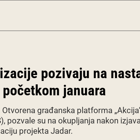
zacije pozivaju na nast
a početkom januara
i Otvorena građanska platforma „Akcija“
), pozvale su na okupljanja nakon izjav
zaciju projekta Jadar.