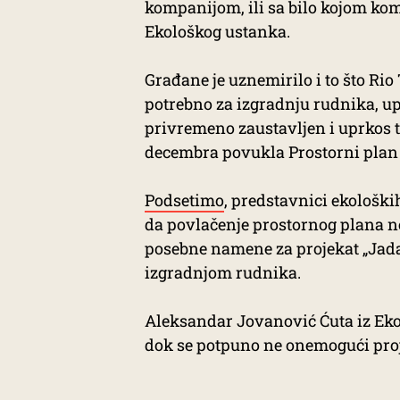
kompanijom, ili sa bilo kojom ko
Ekološkog ustanka.
Građane je uznemirilo i to što Rio
potrebno za izgradnju rudnika, up
privremeno zaustavljen i uprkos 
decembra povukla Prostorni plan g
Podsetimo
, predstavnici ekološki
da povlačenje prostornog plana n
posebne namene za projekat „Jada
izgradnjom rudnika.
Aleksandar Jovanović Ćuta iz Ek
dok se potpuno ne onemogući proj