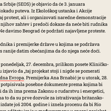
 Srbije (SEOS) je objavio da će 3. januara
okadu puteva. Iz Ekološkog ustanka i Akcije
aj protest, ali i organizovati naredne demonstracije
 njihov zahtev i predoči dokaze da neće biti rudnika
 Ne davimo Beograd će podržati najavljene proteste.
ednika i premijerke države u kojima se podržava
os ranije datim obećanjima da do njega neće doći.
ponedeljak, 27. decembra, prilikom posete Kliničko-
javio da „taj projekat stoji i nigde se pomerati
odna Evropa
. Premijerka Ana Brnabić je u utorak, 28.
je potpisivala posebne dokumente prema kojima bi
i da ih ima prema Zakonu o rudarstvu i energetici,
 na to da su prve dozvole za istraživanja britansko-
zdate još 2004. godine i iznela procenu da bi Rio
eva odštetu jer je u međuvremenu u sporni projekat