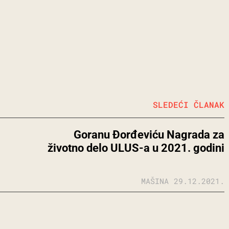
SLEDEĆI ČLANAK
Goranu Đorđeviću Nagrada za
životno delo ULUS-a u 2021. godini
MAŠINA
29.12.2021.