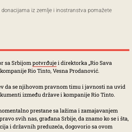
m donacijama iz zemlje i inostranstva pomažete
or sa Srbijom
potvrđuje
i direktorka „Rio Sava
 kompanije Rio Tinto, Vesna Prodanović.
ev da se njihovom pravnom timu i javnosti na uvid
okumenti između države i kompanije Rio Tinto.
 momentalno prestane sa lažima i zamajavanjem
ravo svih nas, građana Srbije, da znamo ko se i šta,
ucija i državnih preduzeća, dogovorio sa ovom