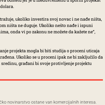
dolara.
tražuje, ukoliko investira svoj novac i ne nađe ništa,
kom ništa ne duguje. Ukoliko nešto nađe i ispuni
nima, onda vi po zakonu ne možete da kažete ne“,
nje projekta mogla bi biti studija o proceni uticaja
zrađena. Ukoliko se u proceni ipak ne bi zaključilo da
 sredinu, građani bi svoje protivljenje projektu
čko novinarstvo ostane van komercijalnih interesa.