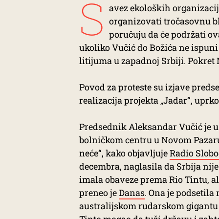
S
avez ekoloških organizacija
organizovati tročasovnu bl
poručuju da će podržati ov
ukoliko Vučić do Božića ne ispuni
litijuma u zapadnoj Srbiji. Pokret
Povod za proteste su izjave preds
realizacija projekta „Jadar“, uprk
Predsednik Aleksandar Vučić je u 
bolničkom centru u Novom Pazaru iz
neće“, kako objavljuje
Radio Slob
decembra, naglasila da Srbija ni
imala obaveze prema Rio Tintu, al
preneo je
Danas
. Ona je podsetila
australijskom rudarskom gigantu i
Tinto mogao da tuži državu i zaht