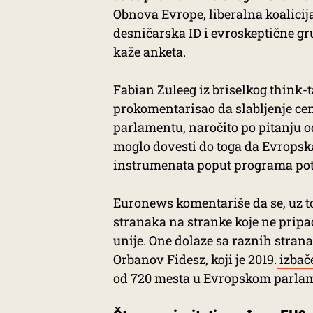
Obnova Evrope, liberalna koalici
desničarska ID i evroskeptične gr
kaže anketa.
Fabian Zuleeg iz briselkog think
prokomentarisao da slabljenje cent
parlamentu, naročito po pitanju od
moglo dovesti do toga da Evropsk
instrumenata poput programa pot
Euronews komentariše da se, uz to
stranaka na stranke koje ne pripa
unije. One dolaze sa raznih strana 
Orbanov Fidesz, koji je 2019.
izbač
od 720 mesta u Evropskom parla