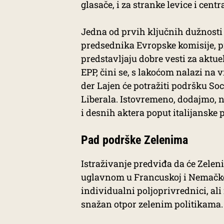
glasače, i za stranke levice i centr
Jedna od prvih ključnih dužnosti
predsednika Evropske komisije, pi
predstavljaju dobre vesti za aktue
EPP, čini se, s lakoćom nalazi na 
der Lajen će potražiti podršku Soci
Liberala. Istovremeno, dodajmo, n
i desnih aktera poput italijanske
Pad podrške Zelenima
Istraživanje predviđa da će Zelen
uglavnom u Francuskoj i Nemačko
individualni poljoprivrednici, ali
snažan otpor zelenim politikama.