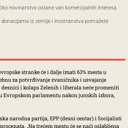
čko novinarstvo ostane van komercijalnih interesa.
m donacijama iz zemlje i inostranstva pomažete
evropske stranke će i dalje imati 63% mesta u
bnu za potvrđivanje zvaničnika i usvajanje
desnici i kolaps Zelenih i liberala neće promeniti
 u Evropskom parlamentu nakon junskih izbora,
ska narodna partija, EPP (desni centar) i Socijalisti
 procenata. „Na trećem mestu će se naći oslabljena