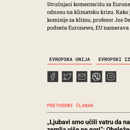
Stručnjaci komentarišu za Euronew
odnosu na klimatsku krizu. Kako 
komisije za klimu, profesor Jos D
podseća Euronews, EU namerava d
TAGS
EVROPSKA UNIJA
EVROPSKI I
PRETHODNI ČLANAK
„Ljubavi smo učili vatru da n
zemlja više ne gori”: Obelež