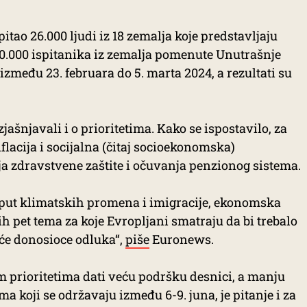
itao 26.000 ljudi iz 18 zemalja koje predstavljaju
10.000 ispitanika iz zemalja pomenute Unutrašnje
 između 23. februara do 5. marta 2024, a rezultati su
ašnjavali i o prioritetima. Kako se ispostavilo, za
flacija i socijalna (čitaj socioekonomska)
ja zdravstvene zaštite i očuvanja penzionog sistema.
put klimatskih promena i imigracije, ekonomska
vih pet tema za koje Evropljani smatraju da bi trebalo
uće donosioce odluka“,
piše
Euronews.
im prioritetima dati veću podršku desnici, a manju
ma koji se održavaju između 6-9. juna, je pitanje i za