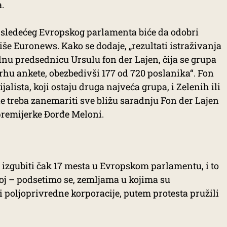
a.
 sledećeg Evropskog parlamenta biće da odobri
še Euronews. Kako se dodaje, „rezultati istraživanja
lnu predsednicu Ursulu fon der Lajen, čija se grupa
vrhu ankete, obezbedivši 177 od 720 poslanika“. Fon
jalista, koji ostaju druga najveća grupa, i Zelenih ili
e treba zanemariti sve bližu saradnju Fon der Lajen
 premijerke Đorđe Meloni.
i izgubiti čak 17 mesta u Evropskom parlamentu, i to
j – podsetimo se, zemljama u kojima su
 i poljoprivredne korporacije, putem protesta pružili