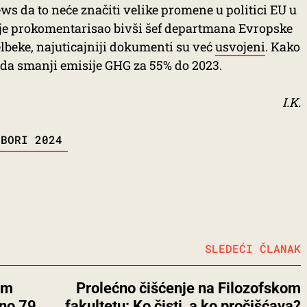
s da to neće značiti velike promene u politici EU u
je prokomentarisao bivši šef departmana Evropske
elbeke, najuticajniji dokumenti su već
usvojeni
. Kako
a smanji emisije GHG za 55% do 2023.
I.K.
ZBORI 2024
SLEDEĆI ČLANAK
am
Prolećno čišćenje na Filozofskom
eno 79
fakultetu: Ko čisti, a ko pročišćava?