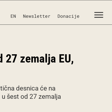
EN
Newsletter
Donacije
d 27 zemalja EU,
ptična desnica će na
 u šest od 27 zemalja