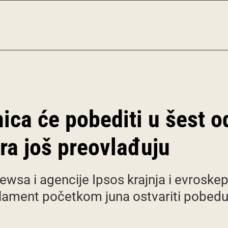
ca će pobediti u šest o
tra još preovlađuju
ewsa i agencije Ipsos krajnja i evroske
rlament početkom juna ostvariti pobedu