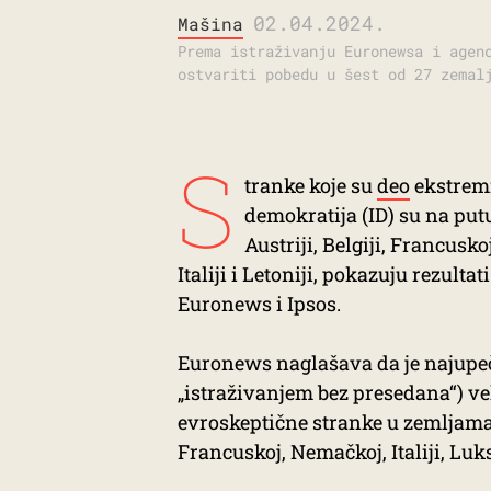
02.04.2024.
Mašina
Prema istraživanju Euronewsa i agen
ostvariti pobedu u šest od 27 zemal
S
tranke koje su
deo
ekstremn
demokratija (ID) su na pu
Austriji, Belgiji, Francusk
Italiji i Letoniji, pokazuju rezult
Euronews i Ipsos.
Euronews naglašava da je najupeča
„istraživanjem bez presedana“) vel
evroskeptične stranke u zemljama
Francuskoj, Nemačkoj, Italiji, Lu