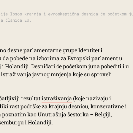
cije Ipsos krajnja i evroskeptična desnica će početkom j
ja članica EU.
o desne parlamentarne grupe Identitet i
tu da pobede na izborima za Evropski parlament u
oj i Holandiji. Desničari će početkom juna pobediti i u
ati istraživanja javnog mnjenja koje su sproveli
tljiviji rezultat
istraživanja
(koje nazivaju i
iki rast podrške za krajnju desnicu, konzerativne i
 poznatim kao Unutrašnja šestorka – Belgiji,
ksemburgu i Holandiji.