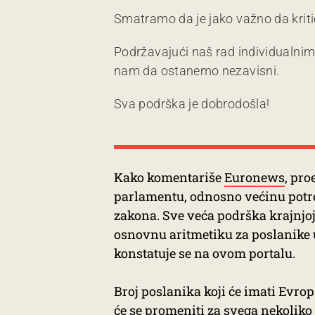
Smatramo da je jako važno da kriti
Podržavajući naš rad individualni
nam da ostanemo nezavisni.
Sva podrška je dobrodošla!
Kako komentariše
Euronews
, pro
parlamentu, odnosno većinu potre
zakona. Sve veća podrška krajnjoj 
osnovnu aritmetiku za poslanike
konstatuje se na ovom portalu.
Broj poslanika koji će imati Evrop
će se promeniti za svega nekoliko