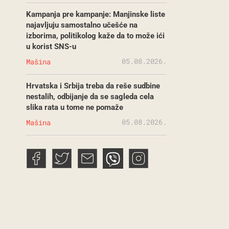
Kampanja pre kampanje: Manjinske liste
najavljuju samostalno učešće na
izborima, politikolog kaže da to može ići
u korist SNS-u
05.08.2026.
Mašina
Hrvatska i Srbija treba da reše sudbine
nestalih, odbijanje da se sagleda cela
slika rata u tome ne pomaže
05.08.2026.
Mašina