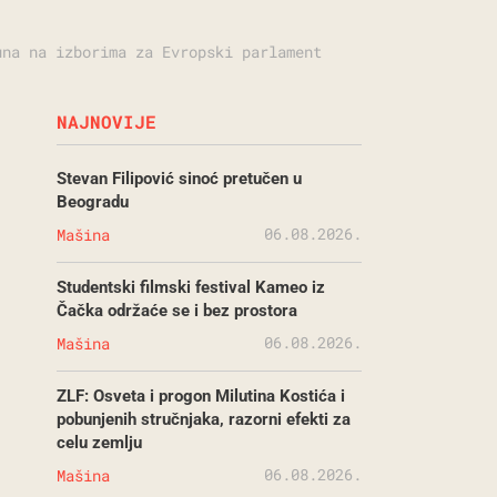
una na izborima za Evropski parlament
NAJNOVIJE
Stevan Filipović sinoć pretučen u
Beogradu
06.08.2026.
Mašina
Studentski filmski festival Kameo iz
Čačka održaće se i bez prostora
06.08.2026.
Mašina
ZLF: Osveta i progon Milutina Kostića i
pobunjenih stručnjaka, razorni efekti za
celu zemlju
06.08.2026.
Mašina