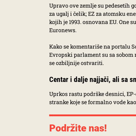
Upravo ove zemlje su pedesetih g
za ugalj i čelik; EZ za atomsku e
kojih je 1993. osnovana EU. One su
Euronews.
Kako se komentariše na portalu So
Evropski parlament su sa sobom no
se ozbiljnije ostvariti.
Centar i dalje najjači, ali sa
Uprkos rastu podrške desnici, EP-o
stranke koje se formalno vode kao
Podržite nas!