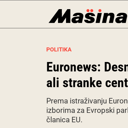
Skip
to
content
POLITIKA
Euronews: Desni
ali stranke cen
Prema istraživanju Euron
izborima za Evropski pa
članica EU.