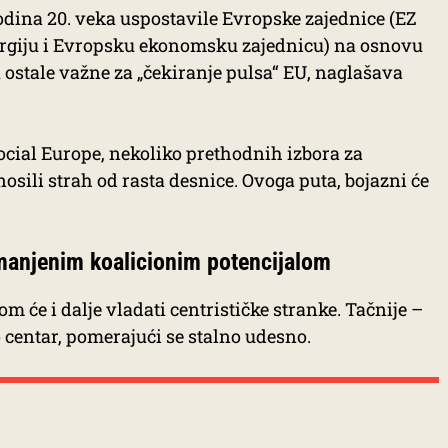
odina 20. veka uspostavile Evropske zajednice (EZ
nergiju i Evropsku ekonomsku zajednicu) na osnovu
 ostale važne za „čekiranje pulsa“ EU, naglašava
cial Europe, nekoliko prethodnih izbora za
sili strah od rasta desnice. Ovoga puta, bojazni će
 smanjenim koalicionim potencijalom
m će i dalje vladati centrističke stranke. Tačnije –
 centar, pomerajući se stalno udesno.