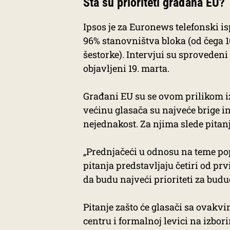
Šta su prioriteti građana EU?
Ipsos je za Euronews telefonski isp
96% stanovništva bloka (od čega 
šestorke). Intervjui su sprovedeni
objavljeni 19. marta.
Građani EU su se ovom prilikom izj
većinu glasača su najveće brige in
nejednakost. Za njima slede pitan
„Prednjačeći u odnosu na teme po
pitanja predstavljaju četiri od pr
da budu najveći prioriteti za bud
Pitanje zašto će glasači sa ovakv
centru i formalnoj levici na izbori