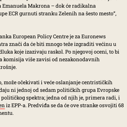
ja Emanuela Makrona – dok će radikalna
upe ECR gurnuti stranku Zelenih na šesto mesto“,
-tanka European Policy Centre je za Euronews
ra znači da će biti mnogo teže izgraditi većinu u
luka koje izazivaju raskol. Po njegovoj oceni, to bi
a komisija više zavisi od nezakonodavnih
rošnje.
, može očekivati i veće oslanjanje centrističkih
daju ni jednoj od sedam političkih grupa Evropske
političkog spektra; jedna od njih je, primera radi, i
en
iz EPP-a. Predviđa se da će ove stranke osvojiti 68
mentu.