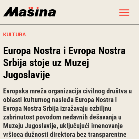
Skip
M
to
content
KULTURA
Europa Nostra i Evropa Nostra
Srbija stoje uz Muzej
Jugoslavije
Evropska mreža organizacija civilnog društva u
oblasti kulturnog nasleđa Europa Nostra i
Evropa Nostra Srbija izražavaju ozbiljnu
zabrinutost povodom nedavnih dešavanja u
Muzeju Jugoslavije, uključujući imenovanje
vršioca dužnosti direktora bez transparentne