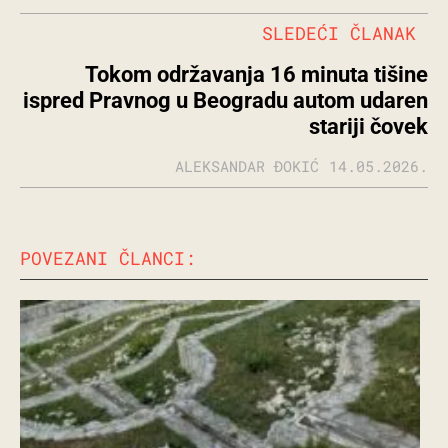
SLEDEĆI ČLANAK
Tokom održavanja 16 minuta tišine
ispred Pravnog u Beogradu autom udaren
stariji čovek
ALEKSANDAR ĐOKIĆ
14.05.2026.
POVEZANI ČLANCI: