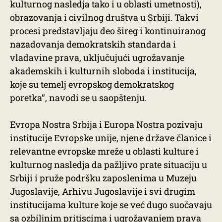
kulturnog nasledja tako i u oblasti umetnosti),
obrazovanja i civilnog društva u Srbiji. Takvi
procesi predstavljaju deo šireg i kontinuiranog
nazadovanja demokratskih standarda i
vladavine prava, uključujući ugrožavanje
akademskih i kulturnih sloboda i institucija,
koje su temelj evropskog demokratskog
poretka”, navodi se u saopštenju.
Evropa Nostra Srbija i Europa Nostra pozivaju
institucije Evropske unije, njene države članice i
relevantne evropske mreže u oblasti kulture i
kulturnog nasledja da pažljivo prate situaciju u
Srbiji i pruže podršku zaposlenima u Muzeju
Jugoslavije, Arhivu Jugoslavije i svi drugim
institucijama kulture koje se već dugo suočavaju
sa ozbiljnim pritiscima i ugrožavanjem prava