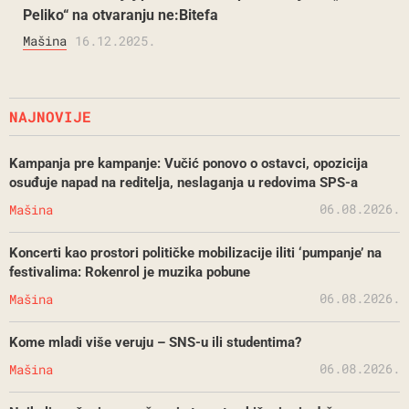
Peliko“ na otvaranju ne:Bitefa
Mašina
16.12.2025.
NAJNOVIJE
Kampanja pre kampanje: Vučić ponovo o ostavci, opozicija
osuđuje napad na reditelja, neslaganja u redovima SPS-a
06.08.2026.
Mašina
Koncerti kao prostori političke mobilizacije iliti ‘pumpanje’ na
festivalima: Rokenrol je muzika pobune
06.08.2026.
Mašina
Kome mladi više veruju – SNS-u ili studentima?
06.08.2026.
Mašina