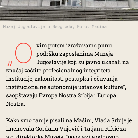
Muzej Jugoslavije u Beogradu; Foto: Mašina
„O
vim putem izražavamo punu
podršku zaposlenima Muzeja
Jugoslavije koji su javno ukazali na
značaj zaštite profesionalnog integriteta
institucije, zakonitosti postupka i očuvanja
institucionalne autonomije ustanova kulture”,
saopštavaju Evropa Nostra Srbija i Europa
Nostra.
Kako smo ranije pisali na
Mašini
, Vlada Srbije je
imenovala Gordanu Vujović i Tatjanu Kikić za
v.d. direktorke Muzeja Jugoslavije odnosno