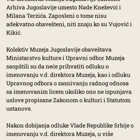
Arhiva Jugoslavije umesto Nade Knežević i
Milana Terzića. Zaposleni o tome nisu
adekvatno obavešteni, niti znaju ko su Vujović i
Kikić.
Kolektiv Muzeja Jugoslavije obaveštava
Ministarstvo kulture i Upravni odbor Muzeja
saopštili su da neće prihvatiti odluku o
imenovanju v.d. direktora Muzeja, kao i odluku
Upravnog odbora o zasnivanju radnog odnosa
sa imenovanim licem ukoliko ono ne ispunjava
uslove propisane Zakonom o kulturi i Statutom
ustanove.
Nakon dobijanja odluke Vlade Republike Srbije o
imenovanju v.d. direktora Muzeja, u više