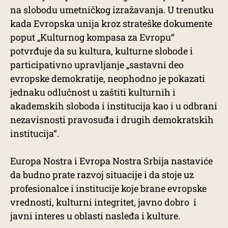
na slobodu umetničkog izražavanja. U trenutku
kada Evropska unija kroz strateške dokumente
poput „Kulturnog kompasa za Evropu“
potvrđuje da su kultura, kulturne slobode i
participativno upravljanje „sastavni deo
evropske demokratije, neophodno je pokazati
jednaku odlučnost u zaštiti kulturnih i
akademskih sloboda i institucija kao i u odbrani
nezavisnosti pravosuđa i drugih demokratskih
institucija“.
Europa Nostra i Evropa Nostra Srbija nastaviće
da budno prate razvoj situacije i da stoje uz
profesionalce i institucije koje brane evropske
vrednosti, kulturni integritet, javno dobro i
javni interes u oblasti nasleđa i kulture.