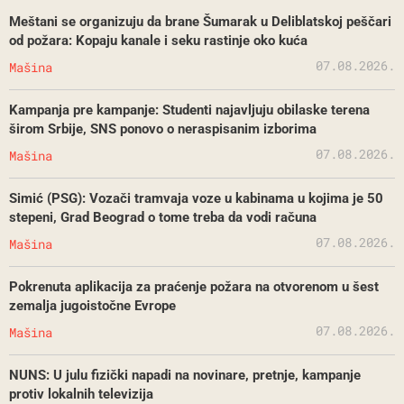
Meštani se organizuju da brane Šumarak u Deliblatskoj peščari
od požara: Kopaju kanale i seku rastinje oko kuća
07.08.2026.
Mašina
Kampanja pre kampanje: Studenti najavljuju obilaske terena
širom Srbije, SNS ponovo o neraspisanim izborima
07.08.2026.
Mašina
Simić (PSG): Vozači tramvaja voze u kabinama u kojima je 50
stepeni, Grad Beograd o tome treba da vodi računa
07.08.2026.
Mašina
Pokrenuta aplikacija za praćenje požara na otvorenom u šest
zemalja jugoistočne Evrope
07.08.2026.
Mašina
NUNS: U julu fizički napadi na novinare, pretnje, kampanje
protiv lokalnih televizija