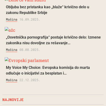
Obljuba bez pristanka kao „blaže“ krivično delo u
zakonu Republike Srbije
Mašina
16.09.2025.
„Osvetnička pornografija“ postaje krivično delo: Izmene
zakonika nisu dovoljne za rešavanje…
Mašina
08.08.2025.
My Voice My Choice: Evropska komisija do marta
odlučuje o inicijativi za besplatan i…
Mašina
22.12.2025.
NAJNOVIJE