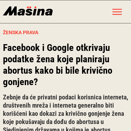
Skip
M
to
content
ŽENSKA PRAVA
Facebook i Google otkrivaju
podatke žena koje planiraju
abortus kako bi bile krivično
gonjene?
Zebnje da će privatni podaci korisnica interneta,
društvenih mreža i interneta generalno biti
korišćeni kao dokazi za krivično gonjenje žena
koje pokušavaju da dođu do abortusa u
Sjedinjenim državama u kojima je abortus