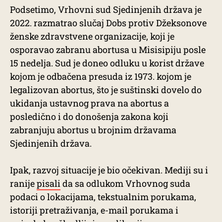
Podsetimo, Vrhovni sud Sjedinjenih država je
2022. razmatrao slučaj Dobs protiv Džeksonove
ženske zdravstvene organizacije, koji je
osporavao zabranu abortusa u Misisipiju posle
15 nedelja. Sud je doneo odluku u korist države
kojom je odbačena presuda iz 1973. kojom je
legalizovan abortus, što je suštinski dovelo do
ukidanja ustavnog prava na abortus a
posledično i do donošenja zakona koji
zabranjuju abortus u brojnim državama
Sjedinjenih država.
Ipak, razvoj situacije je bio očekivan. Mediji su i
ranije
pisali
da sa odlukom Vrhovnog suda
podaci o lokacijama, tekstualnim porukama,
istoriji pretraživanja, e-mail porukama i