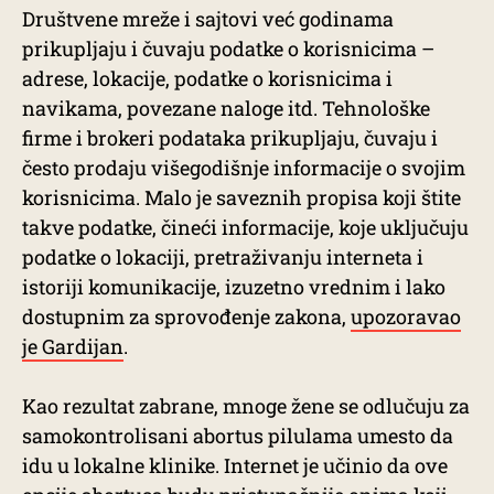
Društvene mreže i sajtovi već godinama
prikupljaju i čuvaju podatke o korisnicima –
adrese, lokacije, podatke o korisnicima i
navikama, povezane naloge itd. Tehnološke
firme i brokeri podataka prikupljaju, čuvaju i
često prodaju višegodišnje informacije o svojim
korisnicima. Malo je saveznih propisa koji štite
takve podatke, čineći informacije, koje uključuju
podatke o lokaciji, pretraživanju interneta i
istoriji komunikacije, izuzetno vrednim i lako
dostupnim za sprovođenje zakona,
upozoravao
je Gardijan
.
Kao rezultat zabrane, mnoge žene se odlučuju za
samokontrolisani abortus pilulama umesto da
idu u lokalne klinike. Internet je učinio da ove