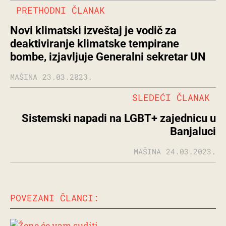
PRETHODNI ČLANAK
Novi klimatski izveštaj je vodič za
deaktiviranje klimatske tempirane
bombe, izjavljuje Generalni sekretar UN
MAŠINA
23.03.2023.
SLEDEĆI ČLANAK
Sistemski napadi na LGBT+ zajednicu u
Banjaluci
MAŠINA
24.03.2023.
POVEZANI ČLANCI: