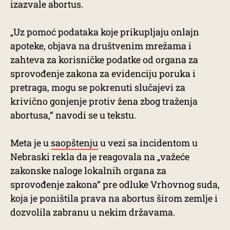
izazvale abortus.
„Uz pomoć podataka koje prikupljaju onlajn
apoteke, objava na društvenim mrežama i
zahteva za korisničke podatke od organa za
sprovođenje zakona za evidenciju poruka i
pretraga, mogu se pokrenuti slučajevi za
krivično gonjenje protiv žena zbog traženja
abortusa,“ navodi se u tekstu.
Meta je u
saopštenju
u vezi sa incidentom u
Nebraski rekla da je reagovala na „važeće
zakonske naloge lokalnih organa za
sprovođenje zakona“ pre odluke Vrhovnog suda,
koja je poništila prava na abortus širom zemlje i
dozvolila zabranu u nekim državama.