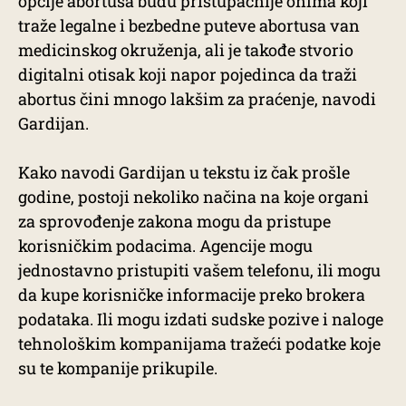
opcije abortusa budu pristupačnije onima koji
traže legalne i bezbedne puteve abortusa van
medicinskog okruženja, ali je takođe stvorio
digitalni otisak koji napor pojedinca da traži
abortus čini mnogo lakšim za praćenje, navodi
Gardijan.
Kako navodi Gardijan u tekstu iz čak prošle
godine, postoji nekoliko načina na koje organi
za sprovođenje zakona mogu da pristupe
korisničkim podacima. Agencije mogu
jednostavno pristupiti vašem telefonu, ili mogu
da kupe korisničke informacije preko brokera
podataka. Ili mogu izdati sudske pozive i naloge
tehnološkim kompanijama tražeći podatke koje
su te kompanije prikupile.