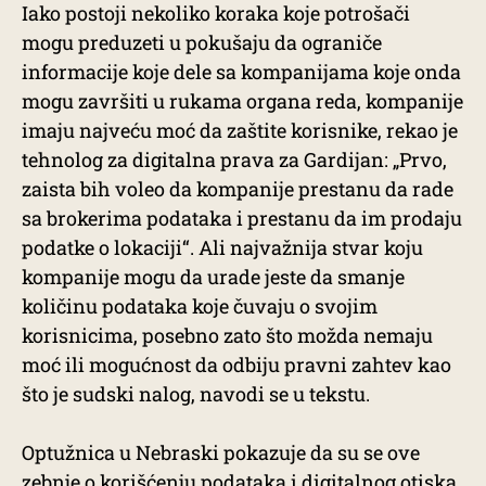
Iako postoji nekoliko koraka koje potrošači
mogu preduzeti u pokušaju da ograniče
informacije koje dele sa kompanijama koje onda
mogu završiti u rukama organa reda, kompanije
imaju najveću moć da zaštite korisnike, rekao je
tehnolog za digitalna prava za Gardijan: „Prvo,
zaista bih voleo da kompanije prestanu da rade
sa brokerima podataka i prestanu da im prodaju
podatke o lokaciji“. Ali najvažnija stvar koju
kompanije mogu da urade jeste da smanje
količinu podataka koje čuvaju o svojim
korisnicima, posebno zato što možda nemaju
moć ili mogućnost da odbiju pravni zahtev kao
što je sudski nalog, navodi se u tekstu.
Optužnica u Nebraski pokazuje da su se ove
zebnje o korišćenju podataka i digitalnog otiska