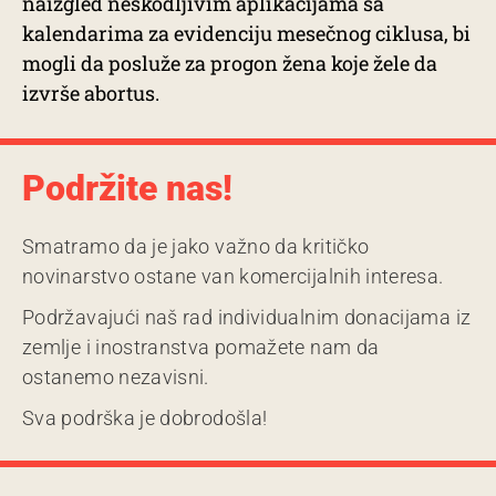
naizgled neškodljivim aplikacijama sa
kalendarima za evidenciju mesečnog ciklusa, bi
mogli da posluže za progon žena koje žele da
izvrše abortus.
Podržite nas!
Smatramo da je jako važno da kritičko
novinarstvo ostane van komercijalnih interesa.
Podržavajući naš rad individualnim donacijama iz
zemlje i inostranstva pomažete nam da
ostanemo nezavisni.
Sva podrška je dobrodošla!