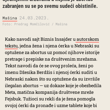
zabranjen su se po svemu sudeći obistinile.
24.03.2023.
Mašina
Foto: Predrag Momčilović / Mašina
Kako navodi sajt Biznis Insajder u
autorskom
tekstu
, jedna žena i njena ćerka u Nebraski su
optužene za abortus uz pomoć njihove istorije
pretrage i prepiske na društvenim mrežama.
Tekst navodi da će se ovog proleća, ženi po
imenu Džesika Berdžis i njenoj ćerki suditi u
Nebraski nakon što su optužene da su izvršile
ilegalan abortus — uz dokaze koje je obezbedila
Meta, matična kompanija društvene mreže
Fejsbuk. Tužioci su rekli da je žena pomogla
svojoj ćerki da pronađe i uzme tablete koje bi