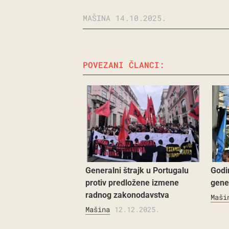
MAŠINA
14.10.2025.
POVEZANI ČLANCI:
Generalni štrajk u Portugalu
Godi
protiv predložene izmene
gener
radnog zakonodavstva
Maši
Mašina
12.12.2025.