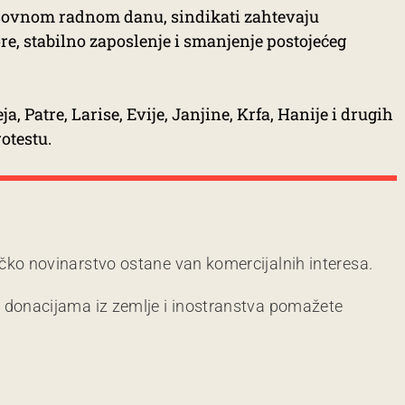
asovnom radnom danu, sindikati zahtevaju
re, stabilno zaposlenje i smanjenje postojećeg
ja, Patre, Larise, Evije, Janjine, Krfa, Hanije i drugih
otestu.
čko novinarstvo ostane van komercijalnih interesa.
m donacijama iz zemlje i inostranstva pomažete