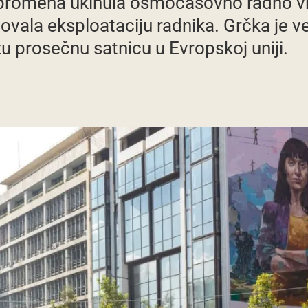
 promena ukinula osmočasovno radno vre
zovala eksploataciju radnika. Grčka je 
žu prosečnu satnicu u Evropskoj uniji.