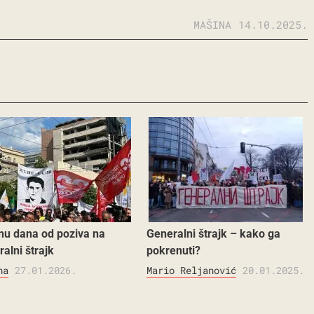
MAŠINA
14.10.2025.
nu dana od poziva na
Generalni štrajk – kako ga
alni štrajk
pokrenuti?
na
27.01.2026.
Mario Reljanović
20.01.2025.