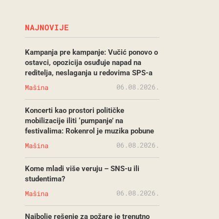
NAJNOVIJE
Kampanja pre kampanje: Vučić ponovo o
ostavci, opozicija osuđuje napad na
reditelja, neslaganja u redovima SPS-a
06.08.2026.
Mašina
Koncerti kao prostori političke
mobilizacije iliti ‘pumpanje’ na
festivalima: Rokenrol je muzika pobune
06.08.2026.
Mašina
Kome mladi više veruju – SNS-u ili
studentima?
06.08.2026.
Mašina
Najbolje rešenje za požare je trenutno