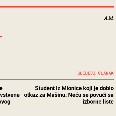
A.M.
K
SLEDEĆI ČLANAK
e
Student iz Mionice koji je dobio
avstvene
otkaz za Mašinu: Neću se povući sa
ovog
izborne liste