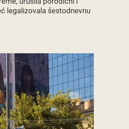
me, urušila porodični i
već legalizovala šestodnevnu