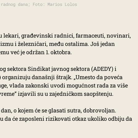
 radnog dana; Foto: Marios Lolos
u lekari, građevinski radnici, farmaceuti, novinari,
izmu i železničari, među ostalima. Još jedan
emu već je održan 1. oktobra.
nog sektora Sindikat javnog sektora (ADEDY) i
 organizuju današnji štrajk. „Umesto da poveća
uge, vlada zakonski uvodi mogućnost rada za više
vreme” izjavili su u zajedničkom saopštenju.
 dan, o kojem će se glasati sutra, dobrovoljan.
ču da će zaposleni rizikovati otkaz ukoliko odbiju da