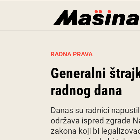
Skip
to
content
RADNA PRAVA
Generalni štraj
radnog dana
Danas su radnici napustil
održava ispred zgrade N
zakona koji bi legalizova