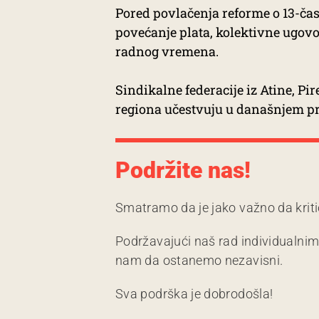
Pored povlačenja reforme o 13-č
povećanje plata, kolektivne ugovo
radnog vremena.
Sindikalne federacije iz Atine, Pire
regiona učestvuju u današnjem pr
Podržite nas!
Smatramo da je jako važno da kriti
Podržavajući naš rad individualni
nam da ostanemo nezavisni.
Sva podrška je dobrodošla!