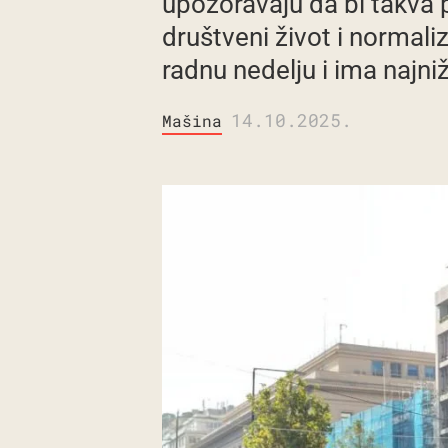
upozoravaju da bi takva
društveni život i normali
radnu nedelju i ima najni
14.10.2025.
Mašina