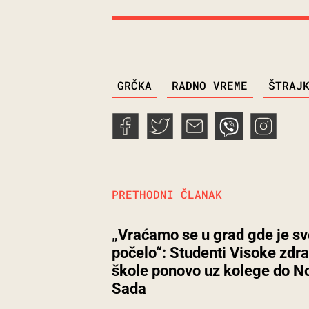
TAGS
GRČKA
RADNO VREME
ŠTRAJ
PRETHODNI ČLANAK
„Vraćamo se u grad gde je sv
počelo“: Studenti Visoke zdr
škole ponovo uz kolege do N
Sada