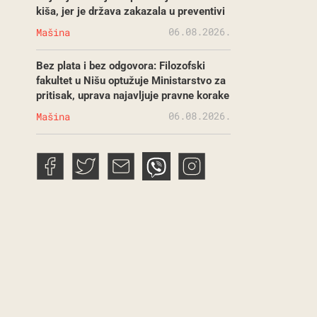
kiša, jer je država zakazala u preventivi
06.08.2026.
Mašina
Bez plata i bez odgovora: Filozofski
fakultet u Nišu optužuje Ministarstvo za
pritisak, uprava najavljuje pravne korake
06.08.2026.
Mašina