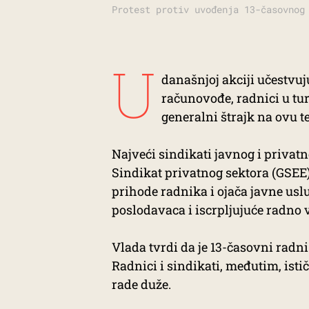
Protest protiv uvođenja 13-časovnog
U
današnjoj akciji učestvuj
računovođe, radnici u tur
generalni štrajk na ovu t
Najveći sindikati javnog i privat
Sindikat privatnog sektora (GSEE)
prihode radnika i ojača javne usl
poslodavaca i iscrpljujuće radno 
Vlada tvrdi da je 13-časovni radni
Radnici i sindikati, međutim, isti
rade duže.