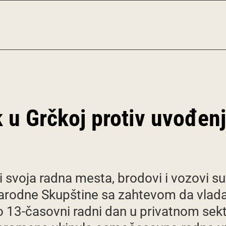
k u Grčkoj protiv uvođe
i svoja radna mesta, brodovi i vozovi su 
arodne Skupštine sa zahtevom da vlad
o 13-časovni radni dan u privatnom sekto