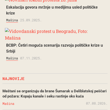
Eskalacija govora mržnje u medijima usled političke
krize
Mašina
25.09.2025.
BCBP: Četiri moguća scenarija razvoja političke krize u
Srbiji
Mašina
07.11.2025.
NAJNOVIJE
Meštani se organizuju da brane Šumarak u Deliblatskoj peščari
od požara: Kopaju kanale i seku rastinje oko kuća
07.08.2026.
Mašina