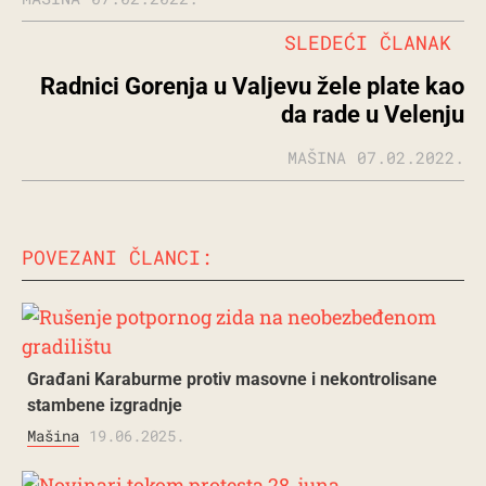
SLEDEĆI ČLANAK
Radnici Gorenja u Valjevu žele plate kao
da rade u Velenju
MAŠINA
07.02.2022.
POVEZANI ČLANCI:
Građani Karaburme protiv masovne i nekontrolisane
stambene izgradnje
Mašina
19.06.2025.