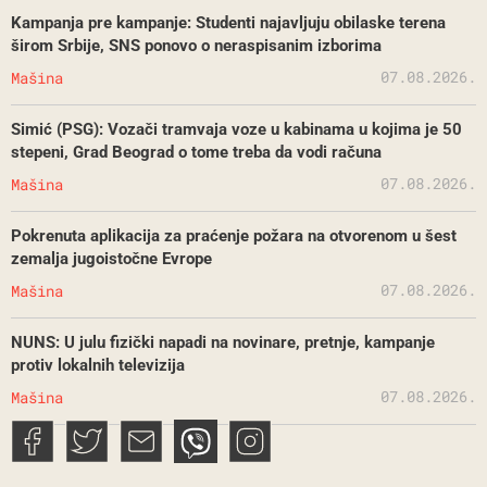
Kampanja pre kampanje: Studenti najavljuju obilaske terena
širom Srbije, SNS ponovo o neraspisanim izborima
07.08.2026.
Mašina
Simić (PSG): Vozači tramvaja voze u kabinama u kojima je 50
stepeni, Grad Beograd o tome treba da vodi računa
07.08.2026.
Mašina
Pokrenuta aplikacija za praćenje požara na otvorenom u šest
zemalja jugoistočne Evrope
07.08.2026.
Mašina
NUNS: U julu fizički napadi na novinare, pretnje, kampanje
protiv lokalnih televizija
07.08.2026.
Mašina