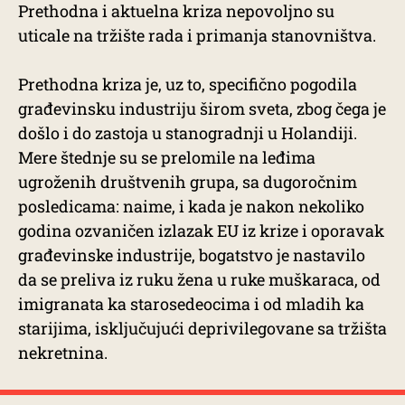
Prethodna i aktuelna kriza nepovoljno su
uticale na tržište rada i primanja stanovništva.
Prethodna kriza je, uz to, specifično pogodila
građevinsku industriju širom sveta, zbog čega je
došlo i do zastoja u stanogradnji u Holandiji.
Mere štednje su se prelomile na leđima
ugroženih društvenih grupa, sa dugoročnim
posledicama: naime, i kada je nakon nekoliko
godina ozvaničen izlazak EU iz krize i oporavak
građevinske industrije, bogatstvo je nastavilo
da se preliva iz ruku žena u ruke muškaraca, od
imigranata ka starosedeocima i od mladih ka
starijima, isključujući deprivilegovane sa tržišta
nekretnina.