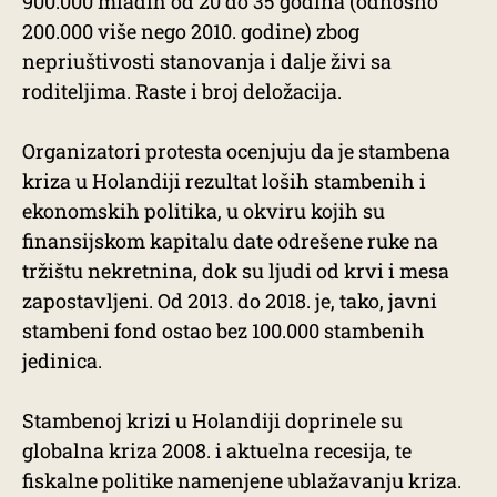
900.000 mladih od 20 do 35 godina (odnosno
200.000 više nego 2010. godine) zbog
nepriuštivosti stanovanja i dalje živi sa
roditeljima. Raste i broj deložacija.
Organizatori protesta ocenjuju da je stambena
kriza u Holandiji rezultat loših stambenih i
ekonomskih politika, u okviru kojih su
finansijskom kapitalu date odrešene ruke na
tržištu nekretnina, dok su ljudi od krvi i mesa
zapostavljeni. Od 2013. do 2018. je, tako, javni
stambeni fond ostao bez 100.000 stambenih
jedinica.
Stambenoj krizi u Holandiji doprinele su
globalna kriza 2008. i aktuelna recesija, te
fiskalne politike namenjene ublažavanju kriza.