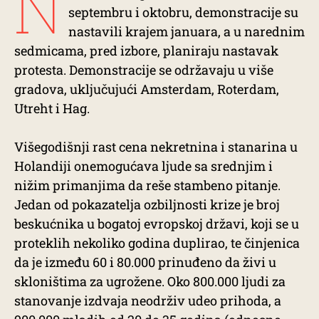
N
septembru i oktobru, demonstracije su
nastavili krajem januara, a u narednim
sedmicama, pred izbore, planiraju nastavak
protesta. Demonstracije se održavaju u više
gradova, uključujući Amsterdam, Roterdam,
Utreht i Hag.
Višegodišnji rast cena nekretnina i stanarina u
Holandiji onemogućava ljude sa srednjim i
nižim primanjima da reše stambeno pitanje.
Jedan od pokazatelja ozbiljnosti krize je broj
beskućnika u bogatoj evropskoj državi, koji se u
proteklih nekoliko godina duplirao, te činjenica
da je između 60 i 80.000 prinuđeno da živi u
skloništima za ugrožene. Oko 800.000 ljudi za
stanovanje izdvaja neodrživ udeo prihoda, a