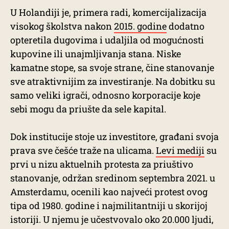
U Holandiji je, primera radi, komercijalizacija
visokog školstva nakon
2015. godine
dodatno
opteretila dugovima i udaljila od mogućnosti
kupovine ili unajmljivanja stana. Niske
kamatne stope, sa svoje strane, čine stanovanje
sve atraktivnijim za investiranje. Na dobitku su
samo veliki igrači, odnosno korporacije koje
sebi mogu da priušte da sele kapital.
Dok institucije stoje uz investitore, građani svoja
prava sve češće traže na ulicama.
Levi mediji
su
prvi u nizu aktuelnih protesta za priuštivo
stanovanje, održan sredinom septembra 2021. u
Amsterdamu, ocenili kao najveći protest ovog
tipa od 1980. godine i najmilitantniji u skorijoj
istoriji. U njemu je učestvovalo oko 20.000 ljudi,