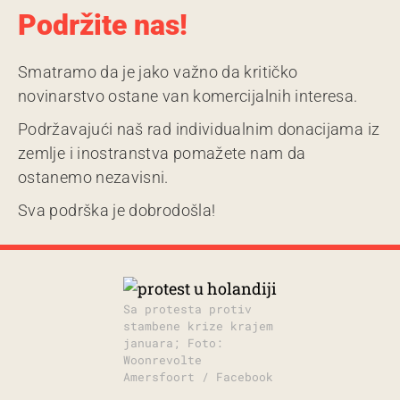
Podržite nas!
Smatramo da je jako važno da kritičko
novinarstvo ostane van komercijalnih interesa.
Podržavajući naš rad individualnim donacijama iz
zemlje i inostranstva pomažete nam da
ostanemo nezavisni.
Sva podrška je dobrodošla!
Sa protesta protiv
stambene krize krajem
januara; Foto:
Woonrevolte
Amersfoort / Facebook