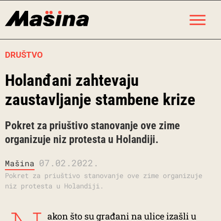
Skip
M
to
content
DRUŠTVO
Holanđani zahtevaju
zaustavljanje stambene krize
Pokret za priuštivo stanovanje ove zime
organizuje niz protesta u Holandiji.
07.02.2022.
Mašina
Pokret za priuštivo stanovanje ove zime organizuje
niz protesta u Holandiji.
akon što su građani na ulice izašli u