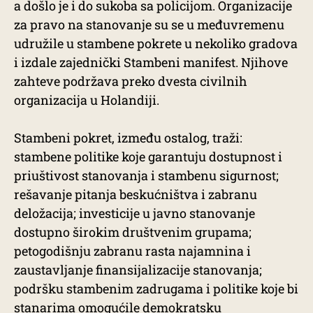
a došlo je i do sukoba sa policijom. Organizacije
za pravo na stanovanje su se u međuvremenu
udružile u stambene pokrete u nekoliko gradova
i izdale zajednički Stambeni manifest. Njihove
zahteve podržava preko dvesta civilnih
organizacija u Holandiji.
Stambeni pokret, između ostalog, traži:
stambene politike koje garantuju dostupnost i
priuštivost stanovanja i stambenu sigurnost;
rešavanje pitanja beskućništva i zabranu
deložacija; investicije u javno stanovanje
dostupno širokim društvenim grupama;
petogodišnju zabranu rasta najamnina i
zaustavljanje finansijalizacije stanovanja;
podršku stambenim zadrugama i politike koje bi
stanarima omogućile demokratsku