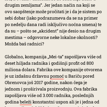
drugim zemljama“. Jer jedan način na koji se
ovo saopštenje može pročitati je i da je sistem po
sebi dobar (iako podrazumeva da se na primer
po nedelju dana radi isključivo noćna smena) te
da su – pošto se „akcident“ nije desio na drugim
mestima – odgovorne neke lokalne okolnosti?
Možda baš radnici?
Globalno, kompanija „Mei-ta“ zapošljava više od
deset hiljada radnika i godišnji profit od 800
miliona dolara. Fabrika ove kompanije otvorena
je uz izdašnu državnu
pomoć
u Bariču pored
Obrenovca još 2017 godine, nakon čega je
jednom i proširivala proizvodnju. Ova fabrika
zapošljava više od 3.000 radnika, poslednjih
godina
beleži
konstantni uspon ali je i jedna od