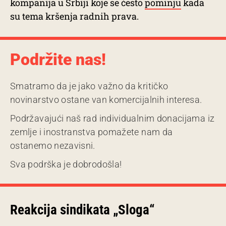
kompanija u Srbiji koje se često
pominju
kada
su tema kršenja radnih prava.
Podržite nas!
Smatramo da je jako važno da kritičko
novinarstvo ostane van komercijalnih interesa.
Podržavajući naš rad individualnim donacijama iz
zemlje i inostranstva pomažete nam da
ostanemo nezavisni.
Sva podrška je dobrodošla!
Reakcija sindikata „Sloga“