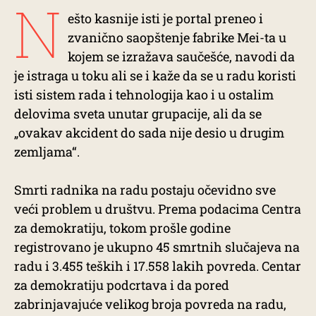
N
ešto kasnije isti je portal preneo i
zvanično saopštenje fabrike Mei-ta u
kojem se izražava saučešće, navodi da
je istraga u toku ali se i kaže da se u radu koristi
isti sistem rada i tehnologija kao i u ostalim
delovima sveta unutar grupacije, ali da se
„ovakav akcident do sada nije desio u drugim
zemljama“.
Smrti radnika na radu postaju očevidno sve
veći problem u društvu. Prema podacima Centra
za demokratiju, tokom prošle godine
registrovano je ukupno 45 smrtnih slučajeva na
radu i 3.455 teških i 17.558 lakih povreda. Centar
za demokratiju podcrtava i da pored
zabrinjavajuće velikog broja povreda na radu,