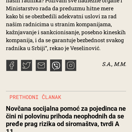
naših radnika? Pozivam sve nadležne organe i
Ministarstvo rada da preduzmu hitne mere
kako bi se obezbedili adekvatni uslovi za rad
našim radnicima u stranim kompanijama,
kažnjavanje i sankcionisanje, posebno kineskih
kompanija, i da se garantuje bezbednost svakog
radnika u Srbiji“, rekao je Veselinović.
S.A., M.M.
PRETHODNI ČLANAK
Novčana socijalna pomoć za pojedinca ne
čini ni polovinu prihoda neophodnih da se
pređe prag rizika od siromaštva, tvrdi A
11