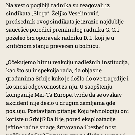
Na vest o pogibiji radnika su reagovali iz
sindikata „Sloga“. Željko Veselinović,
predsednik ovog sindikata je izrazio najdublje
saučešće porodici preminulog radnika G. C. i
poželeo brz oporavak radniku D. L. koji je u
kritičnom stanju prevezen u bolnicu.
„Očekujemo hitnu reakciju nadležnih institucija,
kao što su inspekcija rada, da objasne
građanima Srbije kako je došlo do ove tragedije i
ko snosi odgovornost za nju. U saopštenju
kompanije Mei-Ta Europe, tvrde da se ovakav
akcident nije desio u drugim zemljama gde
posluju. Postavljam pitanje: Koju tehnologiju oni
koriste u Srbiji? Da li je, pored eksploatacije
jeftine radne snage, žrtvovana i bezbednost