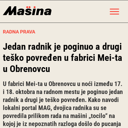
Skip
M
to
content
RADNA PRAVA
Jedan radnik je poginuo a drugi
teško povređen u fabrici Mei-ta
u Obrenovcu
U fabrici Mei-ta u Obrenovcu u noći između 17.
i 18. oktobra na radnom mestu je poginuo jedan
radnik a drugi je teško povređen. Kako navodi
lokalni portal MAG, dvojica radnika su se
povredila prilikom rada na mašini „tocilo“ na
kojoj je iz nepoznatih razloga došlo do pucanja