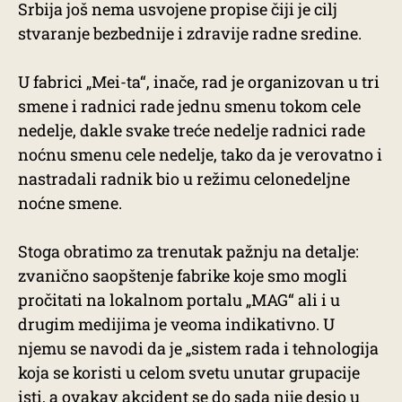
Srbija još nema usvojene propise čiji je cilj
stvaranje bezbednije i zdravije radne sredine.
U fabrici „Mei-ta“, inače, rad je organizovan u tri
smene i radnici rade jednu smenu tokom cele
nedelje, dakle svake treće nedelje radnici rade
noćnu smenu cele nedelje, tako da je verovatno i
nastradali radnik bio u režimu celonedeljne
noćne smene.
Stoga obratimo za trenutak pažnju na detalje:
zvanično saopštenje fabrike koje smo mogli
pročitati na lokalnom portalu „MAG“ ali i u
drugim medijima je veoma indikativno. U
njemu se navodi da je „sistem rada i tehnologija
koja se koristi u celom svetu unutar grupacije
isti, a ovakav akcident se do sada nije desio u