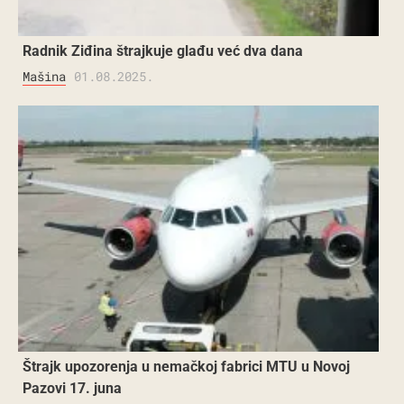
Radnik Ziđina štrajkuje glađu već dva dana
Mašina
01.08.2025.
Štrajk upozorenja u nemačkoj fabrici MTU u Novoj
Pazovi 17. juna