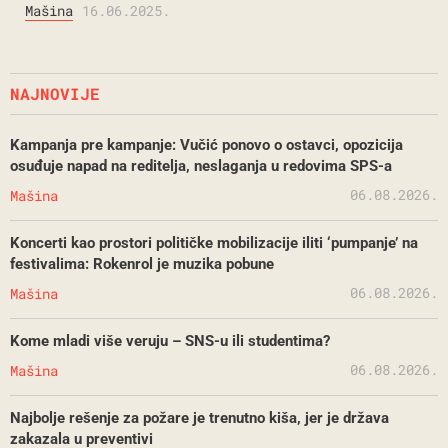
Mašina
16.06.2025.
NAJNOVIJE
Kampanja pre kampanje: Vučić ponovo o ostavci, opozicija
osuđuje napad na reditelja, neslaganja u redovima SPS-a
06.08.2026.
Mašina
Koncerti kao prostori političke mobilizacije iliti ‘pumpanje’ na
festivalima: Rokenrol je muzika pobune
06.08.2026.
Mašina
Kome mladi više veruju – SNS-u ili studentima?
06.08.2026.
Mašina
Najbolje rešenje za požare je trenutno kiša, jer je država
zakazala u preventivi