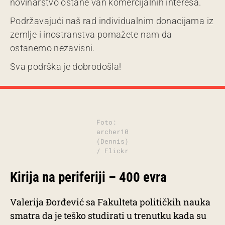
novinarstvo ostane van komercijalnih interesa.
Podržavajući naš rad individualnim donacijama iz
zemlje i inostranstva pomažete nam da
ostanemo nezavisni.
Sva podrška je dobrodošla!
Foto:
archer10
(Dennis)
/ Flickr
Kirija na periferiji – 400 evra
Valerija Đorđević sa Fakulteta političkih nauka
smatra da je
teško studirati u trenutku kada su