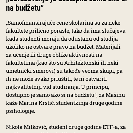
na budžetu”
„Samofinansirajuće cene školarina su za neke
fakultete prilično porasle, tako da ima slučajeva
kada studenti moraju da odustanu od studija
ukoliko ne ostvare pravo na budžet. Materijali
za učenje ili druge oblike aktivnosti na
fakultetima (kao što su Arhitektonski ili neki
umetnički smerovi) su takođe veoma skupi, pa
ih ne može svako priuštiti, te ni ostvariti
najkvalitetniji vid studiranja. U principu,
dostupno je samo ako si na budžetu”, za Mašinu
kaže Marina Krstić, studentkinja druge godine
psihologije.
Nikola Milković, student druge godine ETF-a, za