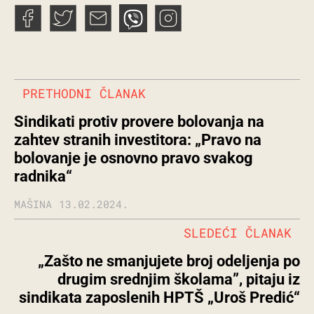
PRETHODNI ČLANAK
Sindikati protiv provere bolovanja na
zahtev stranih investitora: „Pravo na
bolovanje je osnovno pravo svakog
radnika“
MAŠINA
13.02.2024.
SLEDEĆI ČLANAK
„Zašto ne smanjujete broj odeljenja po
drugim srednjim školama”, pitaju iz
sindikata zaposlenih HPTŠ „Uroš Predić“