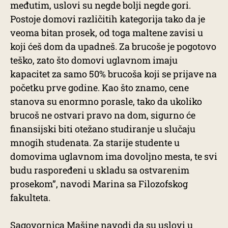
međutim, uslovi su negde bolji negde gori.
Postoje domovi različitih kategorija tako da je
veoma bitan prosek, od toga maltene zavisi u
koji ćeš dom da upadneš. Za brucoše je pogotovo
teško, zato što domovi uglavnom imaju
kapacitet za samo 50% brucoša koji se prijave na
početku prve godine. Kao što znamo, cene
stanova su enormno porasle, tako da ukoliko
brucoš ne ostvari pravo na dom, sigurno će
finansijski biti otežano studiranje u slučaju
mnogih studenata. Za starije studente u
domovima uglavnom ima dovoljno mesta, te svi
budu raspoređeni u skladu sa ostvarenim
prosekom”, navodi Marina sa Filozofskog
fakulteta.
Sagovornica Mašine navodi da su uslovi u