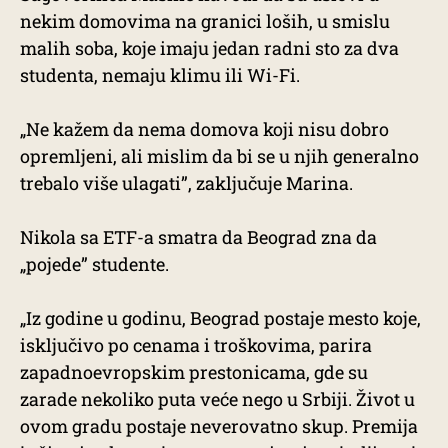
nekim domovima na granici loših, u smislu
malih soba, koje imaju jedan radni sto za dva
studenta, nemaju klimu ili Wi-Fi.
„Ne kažem da nema domova koji nisu dobro
opremljeni, ali mislim da bi se u njih generalno
trebalo više ulagati”, zaključuje Marina.
Nikola sa ETF-a smatra da Beograd zna da
„pojede” studente.
„Iz godine u godinu, Beograd postaje mesto koje,
isključivo po cenama i troškovima, parira
zapadnoevropskim prestonicama, gde su
zarade nekoliko puta veće nego u Srbiji. Život u
ovom gradu postaje neverovatno skup. Premija