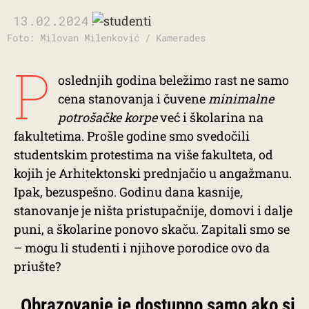
13.02.2024.
Foto: Milovan Milenković / Kamerades
P
oslednjih godina beležimo rast ne samo
cena stanovanja i čuvene
minimalne
potrošačke korpe
već i školarina na
fakultetima. Prošle godine smo svedočili
studentskim protestima na više fakulteta, od
kojih je Arhitektonski prednjačio u angažmanu.
Ipak, bezuspešno. Godinu dana kasnije,
stanovanje je ništa pristupačnije, domovi i dalje
puni, a školarine ponovo skaču. Zapitali smo se
– mogu li studenti i njihove porodice ovo da
priušte?
„Obrazovanje je dostupno samo ako si