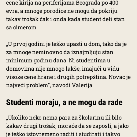
cene kirija na periferijama Beograda po 400
evra, a mnoge porodice ne mogu da pokriju
takav trošak čak i onda kada student deli stan
sa cimerom.
„U prvoj godini je teško upasti u dom, tako da je
za mnoge neminovno da iznajmljuju stan
minimum godinu dana. Ni studentima u
domovima nije mnogo lakše, imajući u vidu
visoke cene hrane i drugih potrepština. Novac je
najveći problem”, navodi Valerija.
Studenti moraju, a ne mogu da rade
„Ukoliko neko nema para za školarinu ili bilo
kakav drugi trošak, moraće da se zaposli, a jako
je teško istovremeno raditi i studirati i takvo