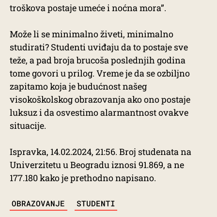
troškova postaje umeće i noćna mora”.
Može li se minimalno živeti, minimalno
studirati? Studenti uviđaju da to postaje sve
teže, a pad broja brucoša poslednjih godina
tome govori u prilog. Vreme je da se ozbiljno
zapitamo koja je budućnost našeg
visokoškolskog obrazovanja ako ono postaje
luksuz i da osvestimo alarmantnost ovakve
situacije.
Ispravka, 14.02.2024, 21:56. Broj studenata na
Univerzitetu u Beogradu iznosi 91.869, a ne
177.180 kako je prethodno napisano.
TAGS
OBRAZOVANJE
STUDENTI