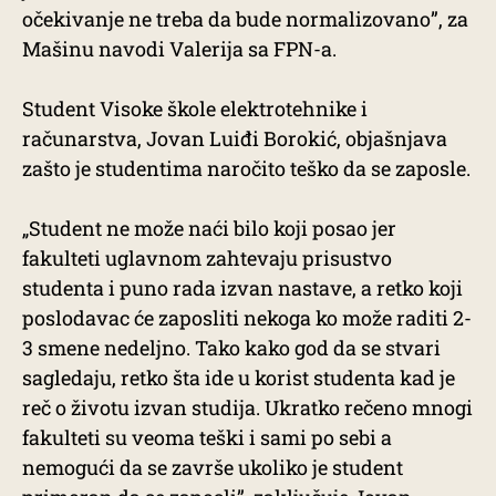
očekivanje ne treba da bude normalizovano”, za
Mašinu navodi Valerija sa FPN-a.
Student Visoke škole elektrotehnike i
računarstva, Jovan Luiđi Borokić, objašnjava
zašto je studentima naročito teško da se zaposle.
„Student ne može naći bilo koji posao jer
fakulteti uglavnom zahtevaju prisustvo
studenta i puno rada izvan nastave, a retko koji
poslodavac će zaposliti nekoga ko može raditi 2-
3 smene nedeljno. Tako kako god da se stvari
sagledaju, retko šta ide u korist studenta kad je
reč o životu izvan studija. Ukratko rečeno mnogi
fakulteti su veoma teški i sami po sebi a
nemogući da se završe ukoliko je student