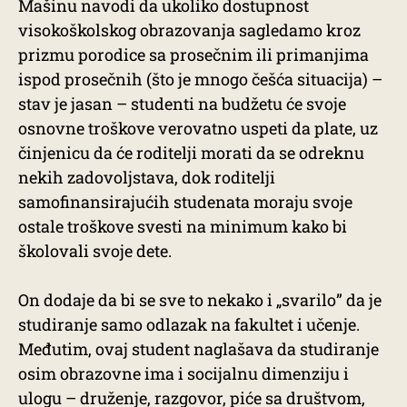
Mašinu navodi da ukoliko dostupnost
visokoškolskog obrazovanja sagledamo kroz
prizmu porodice sa prosečnim ili primanjima
ispod prosečnih (što je mnogo češća situacija) –
stav je jasan – studenti na budžetu će svoje
osnovne troškove verovatno uspeti da plate, uz
činjenicu da će roditelji morati da se odreknu
nekih zadovoljstava, dok roditelji
samofinansirajućih studenata moraju svoje
ostale troškove svesti na minimum kako bi
školovali svoje dete.
On dodaje da bi se sve to nekako i „svarilo” da je
studiranje samo odlazak na fakultet i učenje.
Međutim, ovaj student naglašava da studiranje
osim obrazovne ima i socijalnu dimenziju i
ulogu – druženje, razgovor, piće sa društvom,