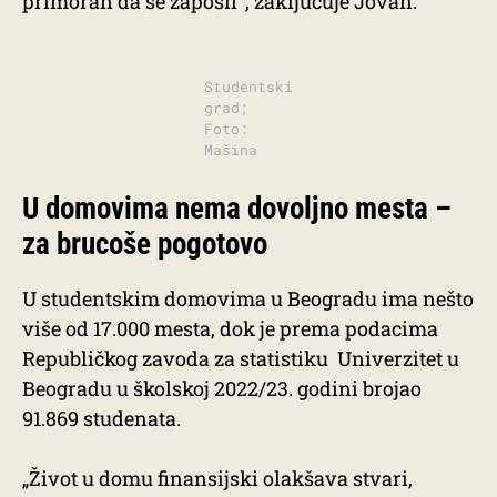
primoran da se zaposli”, zaključuje Jovan.
Studentski
grad;
Foto:
Mašina
U domovima nema dovoljno mesta –
za brucoše pogotovo
U studentskim domovima u Beogradu ima nešto
više od 17.000 mesta, dok je prema podacima
Republičkog zavoda za statistiku Univerzitet u
Beogradu u školskoj 2022/23. godini brojao
91.869 studenata.
„Život u domu finansijski olakšava stvari,