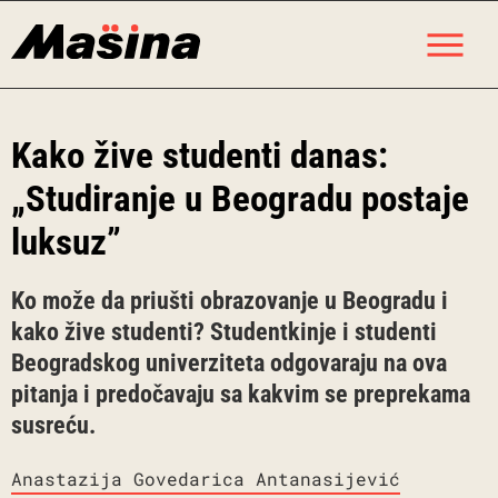
Skip
M
to
content
Kako žive studenti danas:
„Studiranje u Beogradu postaje
luksuz”
Ko može da priušti obrazovanje u Beogradu i
kako žive studenti? Studentkinje i studenti
Beogradskog univerziteta odgovaraju na ova
pitanja i predočavaju sa kakvim se preprekama
susreću.
Anastazija Govedarica Antanasijević