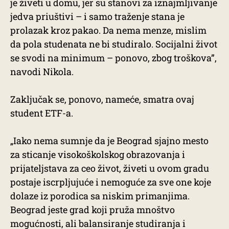
je živeti u domu, jer su stanovi za iznajmljivanje
jedva priuštivi – i samo traženje stana je
prolazak kroz pakao. Da nema menze, mislim
da pola studenata ne bi studiralo. Socijalni život
se svodi na minimum – ponovo, zbog troškova”,
navodi Nikola.
Zaključak se, ponovo, nameće, smatra ovaj
student ETF-a.
„Iako nema sumnje da je Beograd sjajno mesto
za sticanje visokoškolskog obrazovanja i
prijateljstava za ceo život, živeti u ovom gradu
postaje iscrpljujuće i nemoguće za sve one koje
dolaze iz porodica sa niskim primanjima.
Beograd jeste grad koji pruža mnoštvo
mogućnosti, ali balansiranje studiranja i