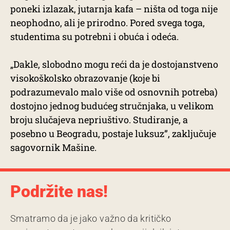
poneki izlazak, jutarnja kafa – ništa od toga nije
neophodno, ali je prirodno. Pored svega toga,
studentima su potrebni i obuća i odeća.
„Dakle, slobodno mogu reći da je dostojanstveno
visokoškolsko obrazovanje (koje bi
podrazumevalo malo više od osnovnih potreba)
dostojno jednog budućeg stručnjaka, u velikom
broju slučajeva nepriuštivo. Studiranje, a
posebno u Beogradu, postaje luksuz”, zaključuje
sagovornik Mašine.
Podržite nas!
Smatramo da je jako važno da kritičko