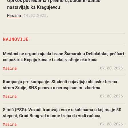
Uprkos povredama i premoru, studenti danas
nastavljaju ka Kragujevcu
Mašina
14.02.2025.
NAJNOVIJE
Meštani se organizuju da brane Šumarak u Deliblatskoj peščari
od požara: Kopaju kanale i seku rastinje oko kuća
07.08.2026.
Mašina
Kampanja pre kampanje: Studenti najavljuju obilaske terena
širom Srbije, SNS ponovo o neraspisanim izborima
07.08.2026.
Mašina
Simić (PSG): Vozači tramvaja voze u kabinama u kojima je 50
stepeni, Grad Beograd o tome treba da vodi računa
07.08.2026.
Mašina