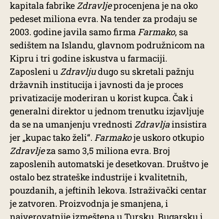
kapitala fabrike
Zdravlje
procenjena je na oko
pedeset miliona evra. Na tender za prodaju se
2003. godine javila samo firma
Farmako
, sa
sedištem na Islandu, glavnom podružnicom na
Kipru i tri godine iskustva u farmaciji.
Zaposleni u
Zdravlju
dugo su skretali pažnju
državnih institucija i javnosti da je proces
privatizacije moderiran u korist kupca. Čak i
generalni direktor u jednom trenutku izjavljuje
da se na umanjenju vrednosti
Zdravlja
insistira
jer „kupac tako želi“.
Farmako
je uskoro otkupio
Zdravlje
za samo 3,5 miliona evra. Broj
zaposlenih automatski je desetkovan. Društvo je
ostalo bez strateške industrije i kvalitetnih,
pouzdanih, a jeftinih lekova. Istraživački centar
je zatvoren. Proizvodnja je smanjena, i
najverovatnije izmeštena u Tursku, Bugarsku i