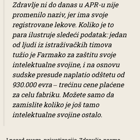
Zdravlje
ni do danas u APR-u nije
promenilo naziv, jer ima svoje
registrovane lekove. Koliko je to
para ilustruje sledeći podatak: jedan
od ljudi iz istraživačkih timova
tužio je Farmako za zaštitu svoje
intelektualne svojine, i na osnovu
sudske presude naplatio odštetu od
930.000 evra ‒ trećinu cene plaćene
za celu fabriku. Možete samo da
zamislite koliko je još tamo
intelektualne svojine ostalo.