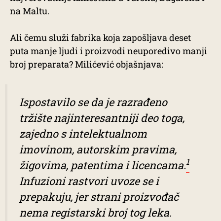
na Maltu.
Ali čemu služi fabrika koja zapošljava deset
puta manje ljudi i proizvodi neuporedivo manji
broj preparata? Milićević objašnjava:
Ispostavilo se da je razrađeno
tržište najinteresantniji deo toga,
zajedno s intelektualnom
imovinom, autorskim pravima,
1
žigovima, patentima i licencama.
Infuzioni rastvori uvoze se i
prepakuju, jer strani proizvođač
nema registarski broj tog leka.