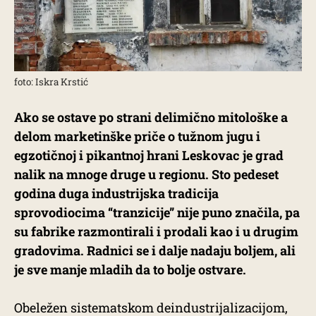
foto: Iskra Krstić
Ako se ostave po strani delimično mitološke a
delom marketinške priče o tužnom jugu i
egzotičnoj i pikantnoj hrani​ Leskovac je grad
nalik na mnoge druge u regionu. Sto pedeset
godina duga industrijska tradicija
sprovodiocima “tranzicije” nije puno značila, pa
su fabrike razmontirali i prodali kao i u drugim
gradovima. Radnici se i dalje nadaju boljem, ali
je sve manje mladih da to bolje ostvare.
Obeležen sistematskom deindustrijalizacijom,