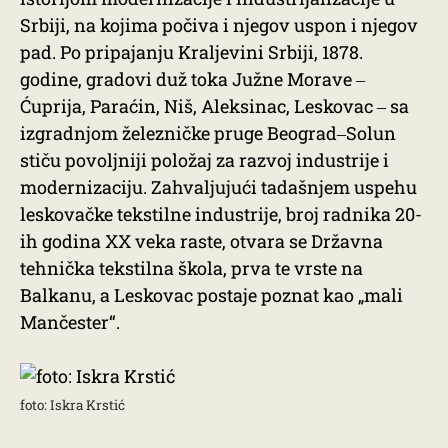
Srbiji, na kojima počiva i njegov uspon i njegov
pad. Po pripajanju Kraljevini Srbiji, 1878.
godine, gradovi duž toka Južne Morave ‒
Ćuprija, Paraćin, Niš, Aleksinac, Leskovac ‒ sa
izgradnjom železničke pruge Beograd‒Solun
stiču povoljniji položaj za razvoj industrije i
modernizaciju. Zahvaljujući tadašnjem uspehu
leskovačke tekstilne industrije, broj radnika 20-
ih godina XX veka raste, otvara se Državna
tehnička tekstilna škola, prva te vrste na
Balkanu, a Leskovac postaje poznat kao „mali
Mančester“.
foto: Iskra Krstić