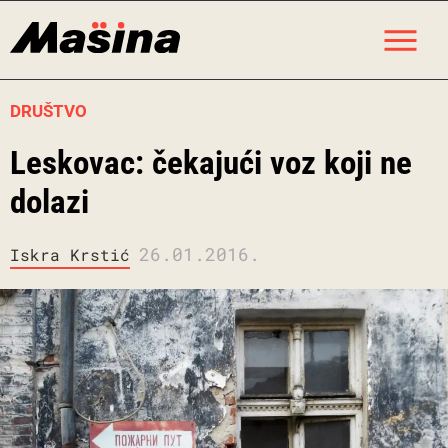
Skip
M
to
content
DRUŠTVO
Leskovac: čekajući voz koji ne
dolazi
26.01.2016.
Iskra Krstić