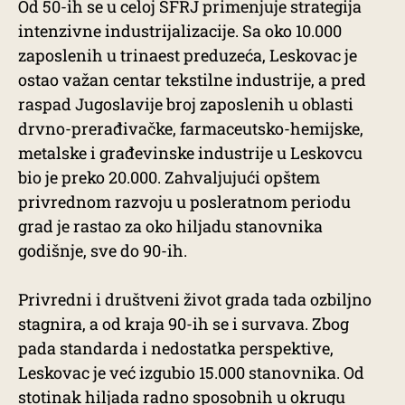
Od 50-ih se u celoj SFRJ primenjuje strategija
intenzivne industrijalizacije. Sa oko 10.000
zaposlenih u trinaest preduzeća, Leskovac je
ostao važan centar tekstilne industrije, a pred
raspad Jugoslavije broj zaposlenih u oblasti
drvno-prerađivačke, farmaceutsko-hemijske,
metalske i građevinske industrije u Leskovcu
bio je preko 20.000. Zahvaljujući opštem
privrednom razvoju u posleratnom periodu
grad je rastao za oko hiljadu stanovnika
godišnje, sve do 90-ih.
Privredni i društveni život grada tada ozbiljno
stagnira, a od kraja 90-ih se i survava. Zbog
pada standarda i nedostatka perspektive,
Leskovac je već izgubio 15.000 stanovnika. Od
stotinak hiljada radno sposobnih u okrugu