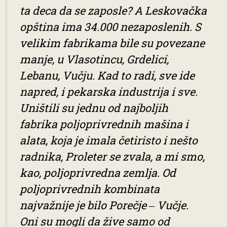
ta deca da se zaposle? A Leskovačka
opština ima 34.000 nezaposlenih. S
velikim fabrikama bile su povezane
manje, u Vlasotincu, Grdelici,
Lebanu, Vučju. Kad to radi, sve ide
napred, i pekarska industrija i sve.
Uništili su jednu od najboljih
fabrika poljoprivrednih mašina i
alata, koja je imala četiristo i nešto
radnika,
Proleter
se zvala, a mi smo,
kao, poljoprivredna zemlja. Od
poljoprivrednih kombinata
najvažnije je bilo
Porečje ‒ Vučje
.
Oni su mogli da žive samo od