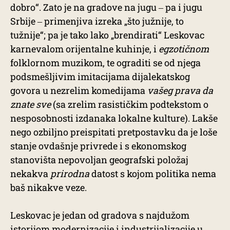
dobro“. Zato je na gradove na jugu ‒ pa i jugu
Srbije ‒ primenjiva izreka „što južnije, to
tužnije“; pa je tako lako „brendirati“ Leskovac
karnevalom orijentalne kuhinje, i
egzotičnom
folklornom muzikom, te ograditi se od njega
podsmešljivim imitacijama dijalekatskog
govora u nezrelim komedijama
vašeg prava da
znate sve
(sa zrelim rasističkim podtekstom o
nesposobnosti izdanaka lokalne kulture). Lakše
nego ozbiljno preispitati pretpostavku da je loše
stanje ovdašnje privrede i s ekonomskog
stanovišta nepovoljan geografski položaj
nekakva
prirodna
datost s kojom politika nema
baš nikakve veze.
Leskovac je jedan od gradova s najdužom
istorijom modernizacije i industrijalizacije u