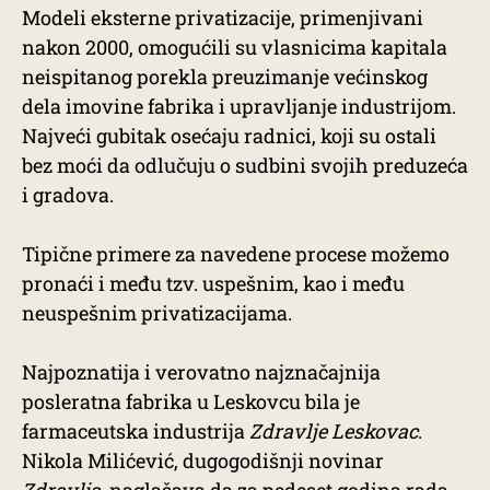
Modeli eksterne privatizacije, primenjivani
nakon 2000, omogućili su vlasnicima kapitala
neispitanog porekla preuzimanje većinskog
dela imovine fabrika i upravljanje industrijom.
Najveći gubitak osećaju radnici, koji su ostali
bez moći da odlučuju o sudbini svojih preduzeća
i gradova.
Tipične primere za navedene procese možemo
pronaći i među tzv. uspešnim, kao i među
neuspešnim privatizacijama.
Najpoznatija i verovatno najznačajnija
posleratna fabrika u Leskovcu bila je
farmaceutska industrija
Zdravlje Leskovac
.
Nikola Milićević, dugogodišnji novinar
Zdravlja
, naglašava da za pedeset godina rada