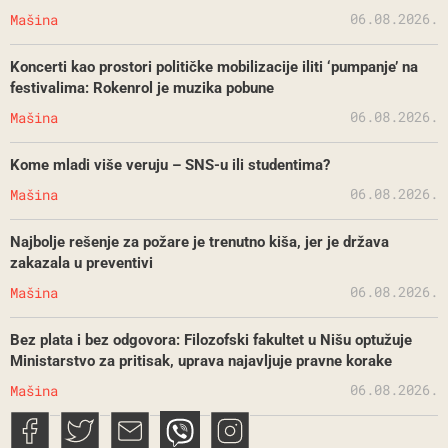
06.08.2026.
Mašina
Koncerti kao prostori političke mobilizacije iliti ‘pumpanje’ na
festivalima: Rokenrol je muzika pobune
06.08.2026.
Mašina
Kome mladi više veruju – SNS-u ili studentima?
06.08.2026.
Mašina
Najbolje rešenje za požare je trenutno kiša, jer je država
zakazala u preventivi
06.08.2026.
Mašina
Bez plata i bez odgovora: Filozofski fakultet u Nišu optužuje
Ministarstvo za pritisak, uprava najavljuje pravne korake
06.08.2026.
Mašina