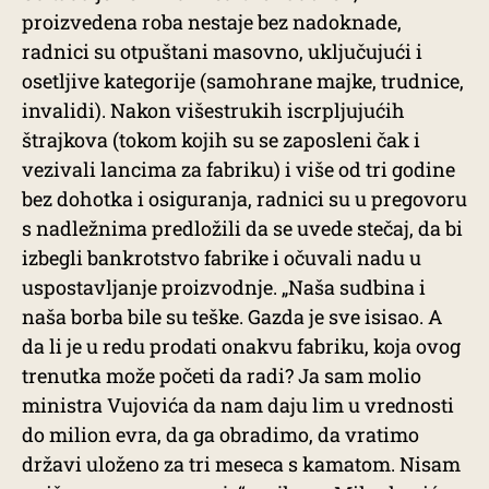
proizvedena roba nestaje bez nadoknade,
radnici su otpuštani masovno, uključujući i
osetljive kategorije (samohrane majke, trudnice,
invalidi). Nakon višestrukih iscrpljujućih
štrajkova (tokom kojih su se zaposleni čak i
vezivali lancima za fabriku) i više od tri godine
bez dohotka i osiguranja, radnici su u pregovoru
s nadležnima predložili da se uvede stečaj, da bi
izbegli bankrotstvo fabrike i očuvali nadu u
uspostavljanje proizvodnje. „Naša sudbina i
naša borba bile su teške. Gazda je sve isisao. A
da li je u redu prodati onakvu fabriku, koja ovog
trenutka može početi da radi? Ja sam molio
ministra Vujovića da nam daju lim u vrednosti
do milion evra, da ga obradimo, da vratimo
državi uloženo za tri meseca s kamatom. Nisam