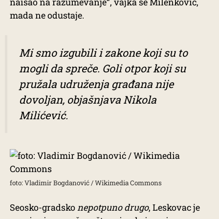
naišao na razumevanje“, vajka se Milenković,
mada ne odustaje.
Mi smo izgubili i zakone koji su to
mogli da spreče. Goli otpor koji su
pružala udruženja građana nije
dovoljan, objašnjava Nikola
Milićević.
foto: Vladimir Bogdanović / Wikimedia Commons
Seosko-gradsko
nepotpuno drugo
, Leskovac je