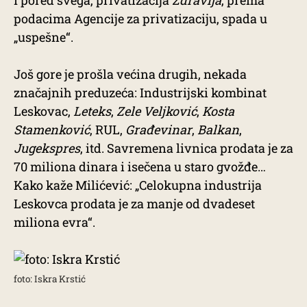
I pored svega, privatizacija
Zdravlja
, prema
podacima Agencije za privatizaciju, spada u
„uspešne“.
Još gore je prošla većina drugih, nekada
značajnih preduzeća: Industrijski kombinat
Leskovac,
Leteks
,
Zele Veljković
,
Kosta
Stamenković
, RUL,
Građevinar
,
Balkan
,
Jugekspres
, itd. Savremena livnica prodata je za
70 miliona dinara i isečena u staro gvožđe…
Kako kaže Milićević: „Celokupna industrija
Leskovca prodata je za manje od dvadeset
miliona evra“.
foto: Iskra Krstić