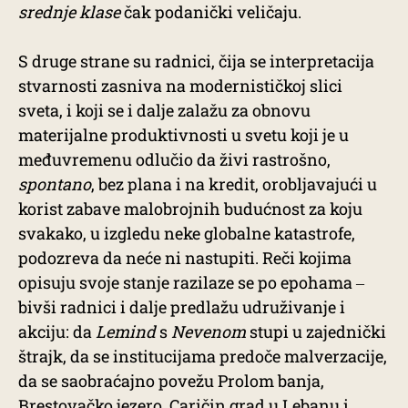
srednje klase
čak podanički veličaju.
S druge strane su radnici, čija se interpretacija
stvarnosti zasniva na modernističkoj slici
sveta, i koji se i dalje zalažu za obnovu
materijalne produktivnosti u svetu koji je u
međuvremenu odlučio da živi rastrošno,
spontano
, bez plana i na kredit, orobljavajući u
korist zabave malobrojnih budućnost za koju
svakako, u izgledu neke globalne katastrofe,
podozreva da neće ni nastupiti. Reči kojima
opisuju svoje stanje razilaze se po epohama ‒
bivši radnici i dalje predlažu udruživanje i
akciju: da
Lemind
s
Nevenom
stupi u zajednički
štrajk, da se institucijama predoče malverzacije,
da se saobraćajno povežu Prolom banja,
Brestovačko jezero, Caričin grad u Lebanu i