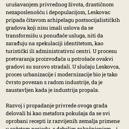
urušavanjem privrednog života, drastičnom
nezaposlenošću i depopulacijom, Leskovac
pripada čitavom arhipelagu postsocijalističkih
gradova koji nisu imali uslova da se
transformišu u ponuđače usluga, niti da
zarađuju na spekulaciji identitetom, kao
turistički ili administrativni centri. U procesu
pretvaranja proizvođača u potrošače ovakvi
gradovi su surovo stradali. U slučaju Leskovca,
proces urbanizacije i modernizacije bio je tako
čvrsto povezan s radom industrije, da je
zaustavljen kada je industrija propala.
Razvoj i propadanje privrede ovoga grada
delovali bi kao metafora pokušaja da se svi
oprobani recepti iz razvijenih zemalja primene
u sažetom periodu, s debelim zakašnjenjem ‒ i