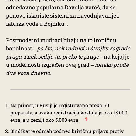
odnedavno popularna Đavolja varoš, da se
ponovo iskoriste sistemi za navodnjavanje i
fabrika vode u Bojniku…
Postmoderni mudraci biraju na to ironičnu
banalnost ‒
pa šta, nek radnici u štrajku zagrade
prugu, i nek sediju tu, preko te pruge
‒ na kojoj je
u modernosti izgrađen ovaj grad ‒
ionako prođe
dva voza dnevno
.
Na primer, u Rusiji je registrovano preko 60
preparata, a svaka registracija koštala je oko 15.000
evra, a u zemlji oko 5.000 evra.
Sindikat je odmah podneo krivičnu prijavu protiv