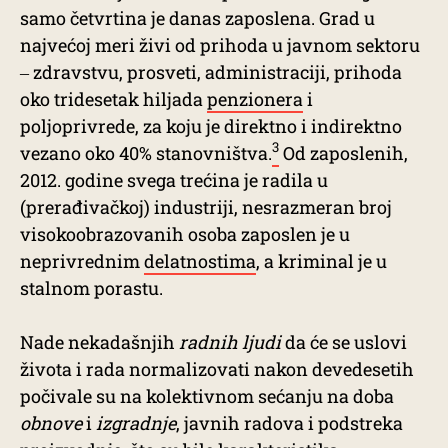
samo četvrtina je danas zaposlena. Grad u
najvećoj meri živi od prihoda u javnom sektoru
‒ zdravstvu, prosveti, administraciji, prihoda
oko tridesetak hiljada
penzionera
i
poljoprivrede, za koju je direktno i indirektno
3
vezano oko 40% stanovništva.
Od zaposlenih,
2012. godine svega trećina je radila u
(prerađivačkoj) industriji, nesrazmeran broj
visokoobrazovanih osoba zaposlen je u
neprivrednim
delatnostima
, a kriminal je u
stalnom porastu.
Nade nekadašnjih
radnih ljudi
da će se uslovi
života i rada normalizovati nakon devedesetih
počivale su na kolektivnom sećanju na doba
obnove
i
izgradnje
, javnih radova i podstreka