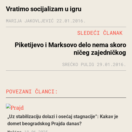
Vratimo socijalizam u igru
MARIJA JAKOVLJEVIĆ
22.01.2016.
SLEDEĆI ČLANAK
Piketijevo i Marksovo delo nema skoro
ničeg zajedničkog
SREĆKO PULIG
29.01.2016.
POVEZANI ČLANCI:
„Uz stabilizaciju dolazi i osećaj stagnacije”: Kakav je
domet beogradskog Prajda danas?
Mašina
18.06.2025.