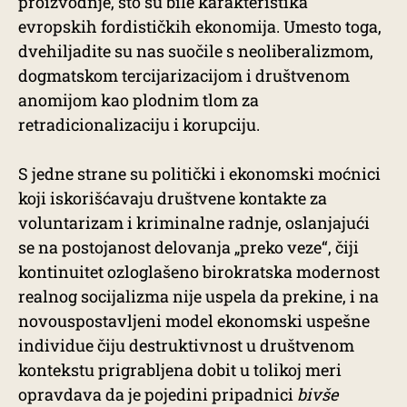
proizvodnje, što su bile karakteristika
evropskih fordističkih ekonomija. Umesto toga,
dvehiljadite su nas suočile s neoliberalizmom,
dogmatskom tercijarizacijom i društvenom
anomijom kao plodnim tlom za
retradicionalizaciju i korupciju.
S jedne strane su politički i ekonomski moćnici
koji iskorišćavaju društvene kontakte za
voluntarizam i kriminalne radnje, oslanjajući
se na postojanost delovanja „preko veze“, čiji
kontinuitet ozloglašeno birokratska modernost
realnog socijalizma nije uspela da prekine, i na
novouspostavljeni model ekonomski uspešne
individue čiju destruktivnost u društvenom
kontekstu prigrabljena dobit u tolikoj meri
opravdava da je pojedini pripadnici
bivše