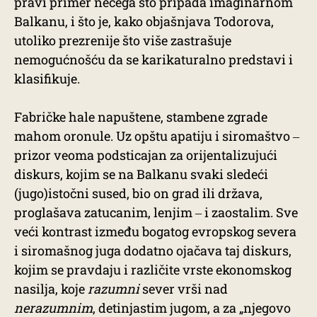
pravi primer nečega što pripada imaginarnom
Balkanu, i što je, kako objašnjava Todorova,
utoliko prezrenije što više zastrašuje
nemogućnošću da se karikaturalno predstavi i
klasifikuje.
Fabričke hale napuštene, stambene zgrade
mahom oronule. Uz opštu apatiju i siromaštvo ‒
prizor veoma podsticajan za orijentalizujući
diskurs, kojim se na Balkanu svaki sledeći
(jugo)istočni sused, bio on grad ili država,
proglašava zatucanim, lenjim ‒ i zaostalim. Sve
veći kontrast između bogatog evropskog severa
i siromašnog juga dodatno ojačava taj diskurs,
kojim se pravdaju i različite vrste ekonomskog
nasilja, koje
razumni
sever vrši nad
nerazumnim
, detinjastim jugom, a za „njegovo