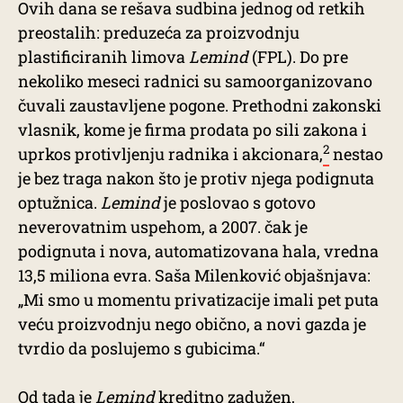
Ovih dana se rešava sudbina jednog od retkih
preostalih: preduzeća za proizvodnju
plastificiranih limova
Lemind
(FPL). Do pre
nekoliko meseci radnici su samoorganizovano
čuvali zaustavljene pogone. Prethodni zakonski
vlasnik, kome je firma prodata po sili zakona i
2
uprkos protivljenju radnika i akcionara,
nestao
je bez traga nakon što je protiv njega podignuta
optužnica.
Lemind
je poslovao s gotovo
neverovatnim uspehom, a 2007. čak je
podignuta i nova, automatizovana hala, vredna
13,5 miliona evra. Saša Milenković objašnjava:
„Mi smo u momentu privatizacije imali pet puta
veću proizvodnju nego obično, a novi gazda je
tvrdio da poslujemo s gubicima.“
Od tada je
Lemind
kreditno zadužen,