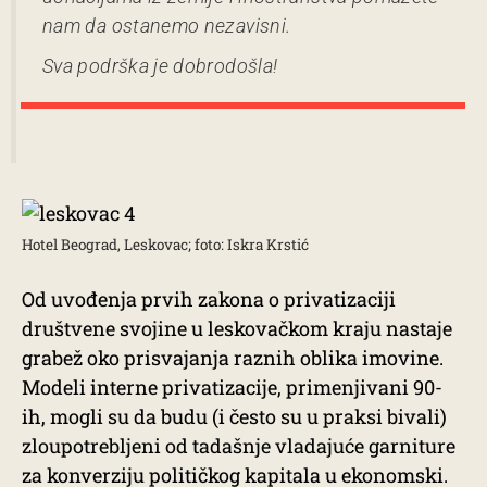
nam da ostanemo nezavisni.
Sva podrška je dobrodošla!
Hotel Beograd, Leskovac; foto: Iskra Krstić
Od uvođenja prvih zakona o privatizaciji
društvene svojine u leskovačkom kraju nastaje
grabež oko prisvajanja raznih oblika imovine.
Modeli interne privatizacije, primenjivani 90-
ih, mogli su da budu (i često su u praksi bivali)
zloupotrebljeni od tadašnje vladajuće garniture
za konverziju političkog kapitala u ekonomski.