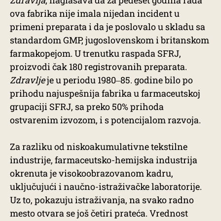
ova fabrika nije imala nijedan incident u
primeni preparata i da je poslovalo u skladu sa
standardom GMP, jugoslovenskom i britanskom
farmakopejom. U trenutku raspada SFRJ,
proizvodi čak 180 registrovanih preparata.
Zdravlje
je u periodu 1980‒85. godine bilo po
prihodu najuspešnija fabrika u farmaceutskoj
grupaciji SFRJ, sa preko 50% prihoda
ostvarenim izvozom, i s potencijalom razvoja.
Za razliku od niskoakumulativne tekstilne
industrije, farmaceutsko-hemijska industrija
okrenuta je visokoobrazovanom kadru,
uključujući i naučno-istraživačke laboratorije.
Uz to, pokazuju istraživanja, na svako radno
mesto otvara se još četiri prateća. Vrednost