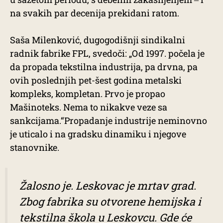
na svakih par decenija prekidani ratom.
Saša Milenković, dugogodišnji sindikalni
radnik fabrike FPL, svedoči: „Оd 1997. počela je
da propada tekstilna industrija, pa drvna, pa
ovih poslednjih pet-šest godina metalski
kompleks, kompletan. Prvo je propao
Mašinoteks. Nema to nikakve veze sa
sankcijama.“Propadanje industrije neminovno
je uticalo i na gradsku dinamiku i njegove
stanovnike.
Žalosno je. Leskovac je mrtav grad.
Zbog fabrika su otvorene hemijska i
tekstilna škola u Leskovcu. Gde će