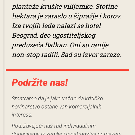
plantaža kruške vilijamke. Stotine
hektara je zaraslo u šipražje i korov.
Iza tvojih leđa nalazi se hotel
Beograd
, deo ugostiteljskog
preduzeća
Balkan
. Oni su ranije
non-stop radili. Sad su izvor zaraze.
Podržite nas!
Smatramo da je jako važno da kritičko
novinarstvo ostane van komercijalnih
interesa.
Podržavajući naš rad individualnim
donacijama iz zemlje i inostranstva pomažete