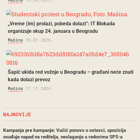
„Vreme (im) prolazi, pobeda dolazi“: IT Blokada
organizuje skup 24. januara u Beogradu
Mašina
20.01.2026.
Šapić ukida red vožnje u Beogradu – građani neće znati
kada dolazi prevoz
Mašina
27.11.2024.
NAJNOVIJE
Kampanja pre kampanje: Vučić ponovo o ostavci, opozicija
osuđuje napad na reditelja, neslaganja u redovima SPS-a