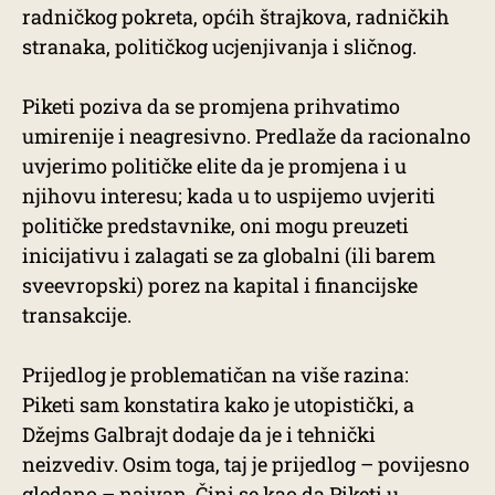
radničkog pokreta, općih štrajkova, radničkih
stranaka, političkog ucjenjivanja i sličnog.
Piketi poziva da se promjena prihvatimo
umirenije i neagresivno. Predlaže da racionalno
uvjerimo političke elite da je promjena i u
njihovu interesu; kada u to uspijemo uvjeriti
političke predstavnike, oni mogu preuzeti
inicijativu i zalagati se za globalni (ili barem
sveevropski) porez na kapital i financijske
transakcije.
Prijedlog je problematičan na više razina:
Piketi sam konstatira kako je utopistički, a
Džejms Galbrajt dodaje da je i tehnički
neizvediv. Osim toga, taj je prijedlog – povijesno
gledano – naivan. Čini se kao da Piketi u