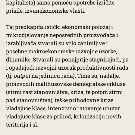
kapitalista) samo pomoću upotrebe izričite
prisile, izvanekonomske vlasti.
Taj predkapitalistički ekonomski položaj i
mikrodjelovanje neposrednih proizvođača i
izrabljivača stvarali su vrlo zanimljive i
posebne makroekonomske razvojne uzorke,
dinamike. Stvarali su ponajprije stagnirajući, pa
i opadajući razvojni uzorak produktivnosti rada
(tj.
output
na jedinicu rada). Time su, nadalje,
proizvodili malthusovske demografske cikluse
(strmi rast stanovništva, kriza, te potom strmi
pad stanovništva), teške prihodovne krize
vladajuće klase, intenzivno ratovanje unutar
vladajuće klase za prihod, kolonizaciju novih
teritorija i sl.