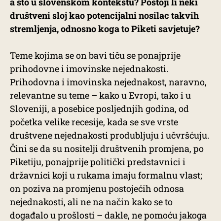
a što u slovenskom kontekstu? Postoji li neki
društveni sloj kao potencijalni nosilac takvih
stremljenja, odnosno koga to Piketi savjetuje?
Teme kojima se on bavi tiču se ponajprije
prihodovne i imovinske nejednakosti.
Prihodovna i imovinska nejednakost, naravno,
relevantne su teme – kako u Evropi, tako i u
Sloveniji, a posebice posljednjih godina, od
početka velike recesije, kada se sve vrste
društvene nejednakosti produbljuju i učvršćuju.
Čini se da su nositelji društvenih promjena, po
Piketiju, ponajprije politički predstavnici i
državnici koji u rukama imaju formalnu vlast;
on poziva na promjenu postojećih odnosa
nejednakosti, ali ne na način kako se to
događalo u prošlosti – dakle, ne pomoću jakoga