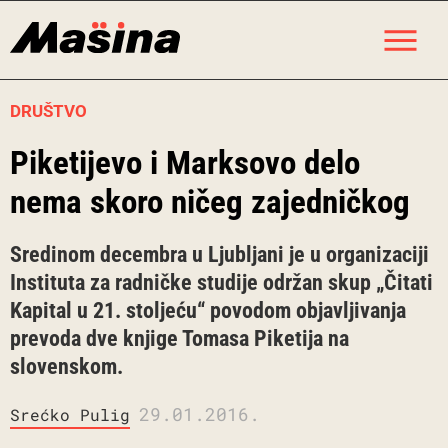
Skip
M
to
content
DRUŠTVO
Piketijevo i Marksovo delo
nema skoro ničeg zajedničkog
Sredinom decembra u Ljubljani je u organizaciji
Instituta za radničke studije održan skup „Čitati
Kapital u 21. stoljeću“ povodom objavljivanja
prevoda dve knjige Tomasa Piketija na
slovenskom.
29.01.2016.
Srećko Pulig