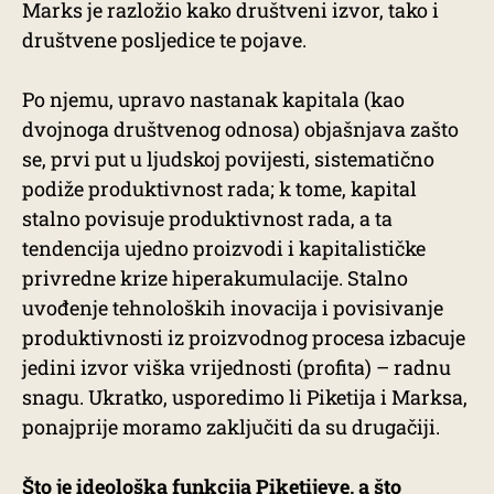
Marks je razložio kako društveni izvor, tako i
društvene posljedice te pojave.
Po njemu, upravo nastanak kapitala (kao
dvojnoga društvenog odnosa) objašnjava zašto
se, prvi put u ljudskoj povijesti, sistematično
podiže produktivnost rada; k tome, kapital
stalno povisuje produktivnost rada, a ta
tendencija ujedno proizvodi i kapitalističke
privredne krize hiperakumulacije. Stalno
uvođenje tehnoloških inovacija i povisivanje
produktivnosti iz proizvodnog procesa izbacuje
jedini izvor viška vrijednosti (profita) – radnu
snagu. Ukratko, usporedimo li Piketija i Marksa,
ponajprije moramo zaključiti da su drugačiji.
Što je ideološka funkcija Piketijeve, a što