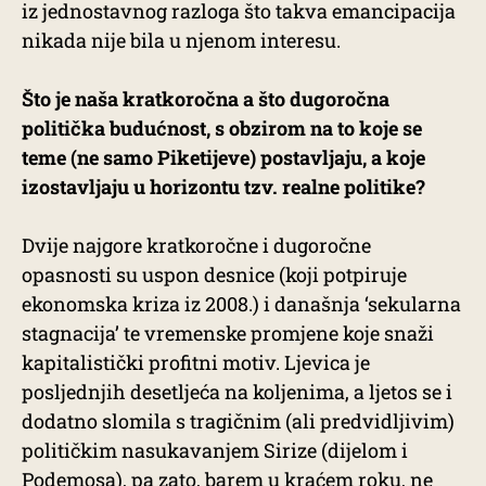
iz jednostavnog razloga što takva emancipacija
nikada nije bila u njenom interesu.
Što je naša kratkoročna a što dugoročna
politička budućnost, s obzirom na to koje se
teme (ne samo Piketijeve) postavljaju, a koje
izostavljaju u horizontu tzv. realne politike?
Dvije najgore kratkoročne i dugoročne
opasnosti su uspon desnice (koji potpiruje
ekonomska kriza iz 2008.) i današnja ‘sekularna
stagnacija’ te vremenske promjene koje snaži
kapitalistički profitni motiv. Ljevica je
posljednjih desetljeća na koljenima, a ljetos se i
dodatno slomila s tragičnim (ali predvidljivim)
političkim nasukavanjem Sirize (dijelom i
Podemosa), pa zato, barem u kraćem roku, ne