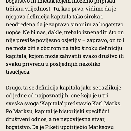
bogatstvo ili imetak kojem možemo pripisati
tržišnu vrijednost. Tu, kao prvo, vidimo da je
njegova definicija kapitala tako široka i
neodređena da je zapravo sinonim za bogatstvo
uopće. Ne bi nas, dakle, trebalo iznenaditi što on
nije previše povijesno osjetljiv – zapravo, on to i
ne može biti s obzirom na tako široku definiciju
kapitala, kojom može zahvatiti svako društvo ili
svaku privredu u posljednjih nekoliko
tisućljeća.
Drugo, ta se definicija kapitala jako se razlikuje
od jedne od najpoznatijih, one koju je u tri
sveska svoga ‘Kapitala’ predstavio Karl Marks.
Po Marksu, kapital je historijski specifični
društveni odnos, a ne nepovijesna stvar,
bogatstvo. Da je Piketi upotrijebio Marksovu