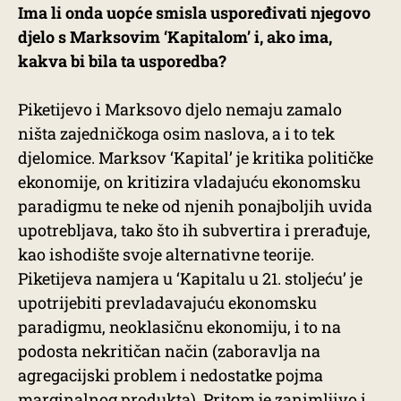
Ima li onda uopće smisla uspoređivati njegovo
djelo s Marksovim ‘Kapitalom’ i, ako ima,
kakva bi bila ta usporedba?
Piketijevo i Marksovo djelo nemaju zamalo
ništa zajedničkoga osim naslova, a i to tek
djelomice. Marksov ‘Kapital’ je kritika političke
ekonomije, on kritizira vladajuću ekonomsku
paradigmu te neke od njenih ponajboljih uvida
upotrebljava, tako što ih subvertira i prerađuje,
kao ishodište svoje alternativne teorije.
Piketijeva namjera u ‘Kapitalu u 21. stoljeću’ je
upotrijebiti prevladavajuću ekonomsku
paradigmu, neoklasičnu ekonomiju, i to na
podosta nekritičan način (zaboravlja na
agregacijski problem i nedostatke pojma
marginalnog produkta). Pritom je zanimljivo i