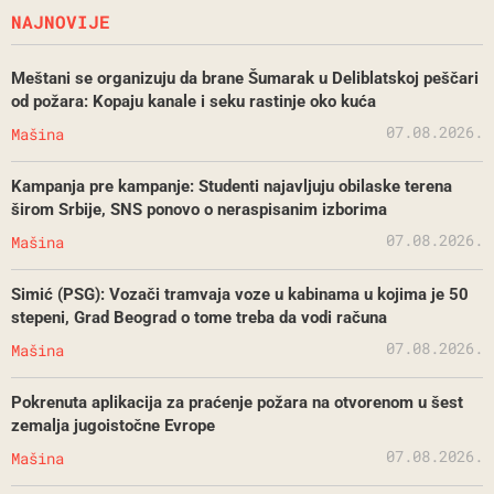
NAJNOVIJE
Meštani se organizuju da brane Šumarak u Deliblatskoj peščari
od požara: Kopaju kanale i seku rastinje oko kuća
07.08.2026.
Mašina
Kampanja pre kampanje: Studenti najavljuju obilaske terena
širom Srbije, SNS ponovo o neraspisanim izborima
07.08.2026.
Mašina
Simić (PSG): Vozači tramvaja voze u kabinama u kojima je 50
stepeni, Grad Beograd o tome treba da vodi računa
07.08.2026.
Mašina
Pokrenuta aplikacija za praćenje požara na otvorenom u šest
zemalja jugoistočne Evrope
07.08.2026.
Mašina