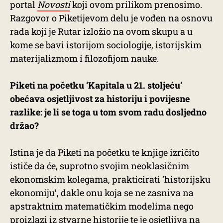
portal
Novosti
koji ovom prilikom prenosimo.
Razgovor o Piketijevom delu je vođen na osnovu
rada koji je Rutar izložio na ovom skupu a u
kome se bavi istorijom sociologije, istorijskim
materijalizmom i filozofijom nauke.
Piketi na početku ‘Kapitala u 21. stoljeću’
obećava osjetljivost za historiju i povijesne
razlike: je li se toga u tom svom radu dosljedno
držao?
Istina je da Piketi na početku te knjige izričito
ističe da će, suprotno svojim neoklasičnim
ekonomskim kolegama, prakticirati ‘historijsku
ekonomiju’, dakle onu koja se ne zasniva na
apstraktnim matematičkim modelima nego
proizlazi iz stvarne historije te je osjetljiva na