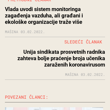
Vlada uvodi sistem monitoringa
zagađenja vazduha, ali građani i
ekološke organizacije traže više
MAŠINA
03.02.2022.
SLEDEĆI ČLANAK
Unija sindikata prosvetnih radnika
zahteva bolje praćenje broja učenika
zaraženih koronavirusom
MAŠINA
03.02.2022.
POVEZANI ČLANCI: