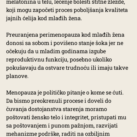
melatonina u telu, lečenje bolesti štitne žlezde,
koji mogu započeti proces poboljšanja kvaliteta
jajnih ćelija kod mlađih žena.
Preuranjena perimenopauza kod mlađih žena
donosi sa sobom i povišeno stanje šoka jer ne
očekuju da u mladim godinama izgube
reproduktivnu funkciju, posebno ukoliko
pokušavaju da ostvare trudnoću ili imaju takve
planove.
Menopauza je političko pitanje o kome se ćuti.
Da bismo preokrenuli procese i doveli do
čuvanja dostojanstva starenja moramo
poštovati žensko telo i integritet, pristupati mu
sa poštovanjem i punom pažnjom, razvijati
mehanizme podrške, raditi na ozbiljnim