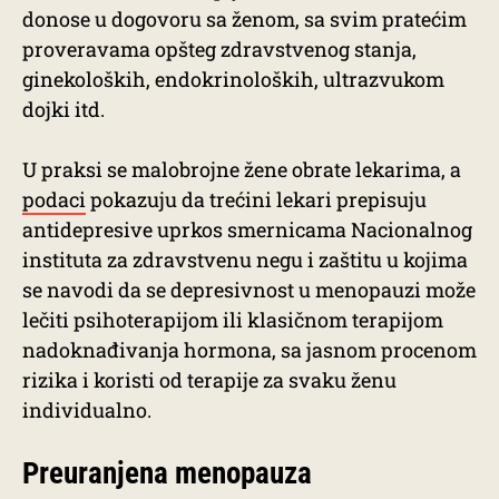
donose u dogovoru sa ženom, sa svim pratećim
proveravama opšteg zdravstvenog stanja,
ginekoloških, endokrinoloških, ultrazvukom
dojki itd.
U praksi se malobrojne žene obrate lekarima, a
podaci
pokazuju da trećini lekari prepisuju
antidepresive uprkos smernicama Nacionalnog
instituta za zdravstvenu negu i zaštitu u kojima
se navodi da se depresivnost u menopauzi može
lečiti psihoterapijom ili klasičnom terapijom
nadoknađivanja hormona, sa jasnom procenom
rizika i koristi od terapije za svaku ženu
individualno.
Preuranjena menopauza