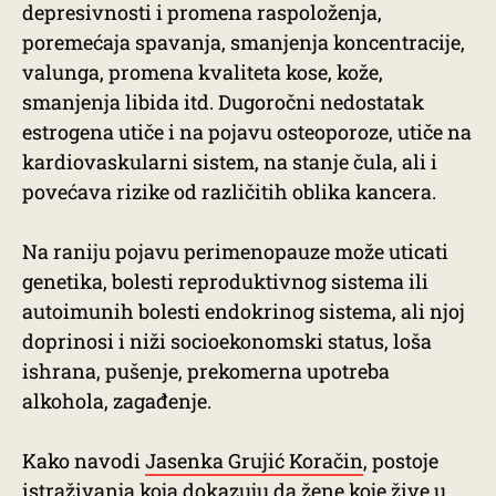
depresivnosti i promena raspoloženja,
poremećaja spavanja, smanjenja koncentracije,
valunga, promena kvaliteta kose, kože,
smanjenja libida itd. Dugoročni nedostatak
estrogena utiče i na pojavu osteoporoze, utiče na
kardiovaskularni sistem, na stanje čula, ali i
povećava rizike od različitih oblika kancera.
Na raniju pojavu perimenopauze može uticati
genetika, bolesti reproduktivnog sistema ili
autoimunih bolesti endokrinog sistema, ali njoj
doprinosi i niži socioekonomski status, loša
ishrana, pušenje, prekomerna upotreba
alkohola, zagađenje.
Kako navodi
Jasenka Grujić Koračin
, postoje
istraživanja koja dokazuju da žene koje žive u