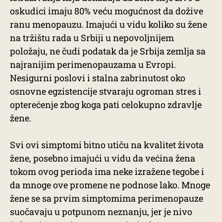
oskudici imaju 80% veću mogućnost da dožive
ranu menopauzu. Imajući u vidu koliko su žene
na tržištu rada u Srbiji u nepovoljnijem
položaju, ne čudi podatak da je Srbija zemlja sa
najranijim perimenopauzama u Evropi.
Nesigurni poslovi i stalna zabrinutost oko
osnovne egzistencije stvaraju ogroman stres i
opterećenje zbog koga pati celokupno zdravlje
žene.
Svi ovi simptomi bitno utiču na kvalitet života
žene, posebno imajući u vidu da većina žena
tokom ovog perioda ima neke izražene tegobe i
da mnoge ove promene ne podnose lako. Mnoge
žene se sa prvim simptomima perimenopauze
suočavaju u potpunom neznanju, jer je nivo