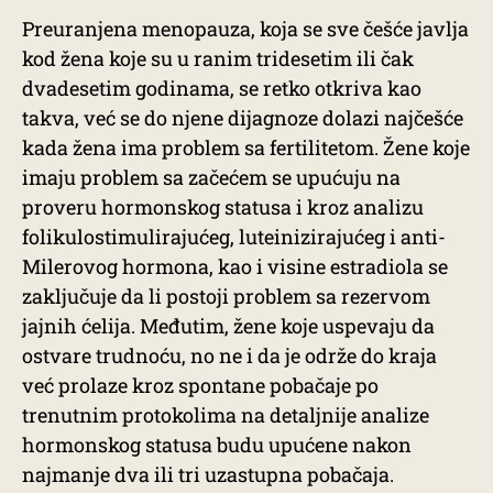
Preuranjena menopauza, koja se sve češće javlja
kod žena koje su u ranim tridesetim ili čak
dvadesetim godinama, se retko otkriva kao
takva, već se do njene dijagnoze dolazi najčešće
kada žena ima problem sa fertilitetom. Žene koje
imaju problem sa začećem se upućuju na
proveru hormonskog statusa i kroz analizu
folikulostimulirajućeg, luteinizirajućeg i anti-
Milerovog hormona, kao i visine estradiola se
zaključuje da li postoji problem sa rezervom
jajnih ćelija. Međutim, žene koje uspevaju da
ostvare trudnoću, no ne i da je održe do kraja
već prolaze kroz spontane pobačaje po
trenutnim protokolima na detaljnije analize
hormonskog statusa budu upućene nakon
najmanje dva ili tri uzastupna pobačaja.