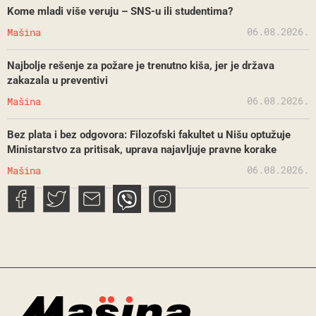
Kome mladi više veruju – SNS-u ili studentima?
06.08.2026.
Mašina
Najbolje rešenje za požare je trenutno kiša, jer je država
zakazala u preventivi
06.08.2026.
Mašina
Bez plata i bez odgovora: Filozofski fakultet u Nišu optužuje
Ministarstvo za pritisak, uprava najavljuje pravne korake
06.08.2026.
Mašina