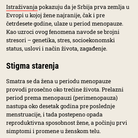
Istraživanja
pokazuju da je Srbija prva zemlja u
Evropi u kojoj žene najranije, čak i pre
četrdesete godine, ulaze u period menopauze.
Kao uzroci ovog fenomena navode se brojni
stresori – genetika, stres, socioekonomski
status, uslovi i način života, zagađenje.
Stigma starenja
Smatra se da žena u periodu menopauze
provodi prosečno oko trećine života. Prelazni
period prema menopauzi (perimenopauza)
nastupa oko desetak godina pre poslednje
menstruacije, i tada postepeno opada
reproduktivna sposobnost žene, a počinju prvi
simptomi i promene u ženskom telu.