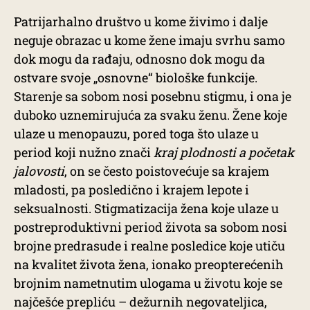
Patrijarhalno društvo u kome živimo i dalje
neguje obrazac u kome žene imaju svrhu samo
dok mogu da rađaju, odnosno dok mogu da
ostvare svoje „osnovne“ biološke funkcije.
Starenje sa sobom nosi posebnu stigmu, i ona je
duboko uznemirujuća za svaku ženu. Žene koje
ulaze u menopauzu, pored toga što ulaze u
period koji nužno znači
kraj plodnosti a početak
jalovosti
, on se često poistovećuje sa krajem
mladosti, pa posledično i krajem lepote i
seksualnosti. Stigmatizacija žena koje ulaze u
postreproduktivni period života sa sobom nosi
brojne predrasude i realne posledice koje utiču
na kvalitet života žena, ionako preopterećenih
brojnim nametnutim ulogama u životu koje se
najčešće prepliću – dežurnih negovateljica,