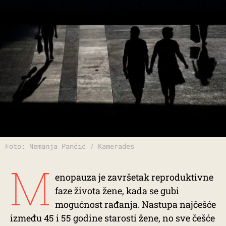
Foto: Nemanja Pančić / Kamerades
M
enopauza je završetak reproduktivne
faze života žene, kada se gubi
mogućnost rađanja. Nastupa najčešće
između 45 i 55 godine starosti žene, no sve češće