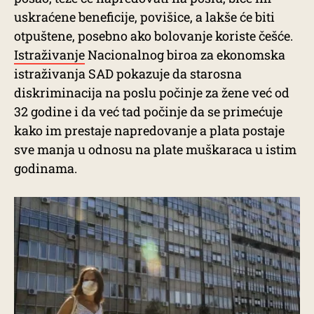
uskraćene beneficije, povišice, a lakše će biti
otpuštene, posebno ako bolovanje koriste češće.
Istraživanje
Nacionalnog biroa za ekonomska
istraživanja SAD pokazuje da starosna
diskriminacija na poslu počinje za žene već od
32 godine i da već tad počinje da se primećuje
kako im prestaje napredovanje a plata postaje
sve manja u odnosu na plate muškaraca u istim
godinama.