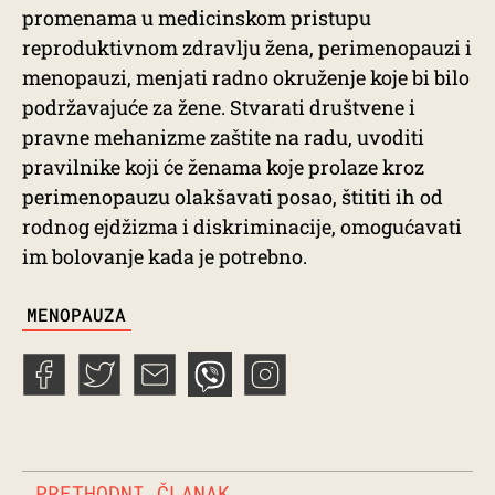
promenama u medicinskom pristupu
reproduktivnom zdravlju žena, perimenopauzi i
menopauzi, menjati radno okruženje koje bi bilo
podržavajuće za žene. Stvarati društvene i
pravne mehanizme zaštite na radu, uvoditi
pravilnike koji će ženama koje prolaze kroz
perimenopauzu olakšavati posao, štititi ih od
rodnog ejdžizma i diskriminacije, omogućavati
im bolovanje kada je potrebno.
TAGS
MENOPAUZA
PRETHODNI ČLANAK