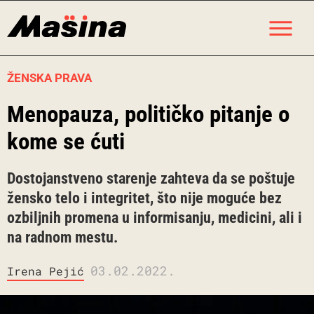
Skip
M
to
content
ŽENSKA PRAVA
Menopauza, političko pitanje o
kome se ćuti
Dostojanstveno starenje zahteva da se poštuje
žensko telo i integritet, što nije moguće bez
ozbiljnih promena u informisanju, medicini, ali i
na radnom mestu.
03.02.2022.
Irena Pejić