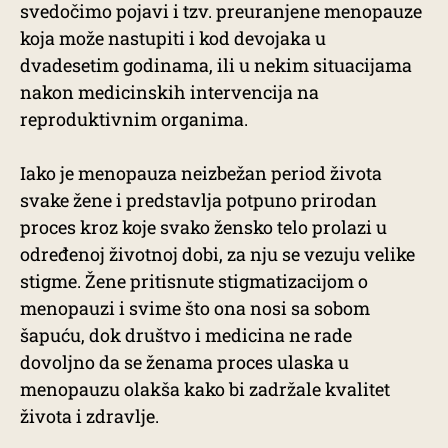
svedočimo pojavi i tzv. preuranjene menopauze
koja može nastupiti i kod devojaka u
dvadesetim godinama, ili u nekim situacijama
nakon medicinskih intervencija na
reproduktivnim organima.
Iako je menopauza neizbežan period života
svake žene i predstavlja potpuno prirodan
proces kroz koje svako žensko telo prolazi u
određenoj životnoj dobi, za nju se vezuju velike
stigme. Žene pritisnute stigmatizacijom o
menopauzi i svime što ona nosi sa sobom
šapuću, dok društvo i medicina ne rade
dovoljno da se ženama proces ulaska u
menopauzu olakša kako bi zadržale kvalitet
života i zdravlje.