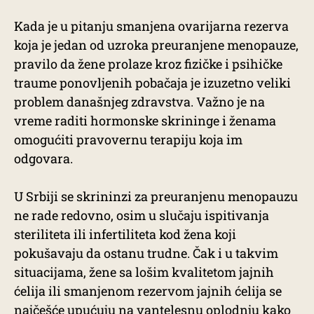
Kada je u pitanju smanjena ovarijarna rezerva
koja je jedan od uzroka preuranjene menopauze,
pravilo da žene prolaze kroz fizičke i psihičke
traume ponovljenih pobačaja je izuzetno veliki
problem današnjeg zdravstva. Važno je na
vreme raditi hormonske skrininge i ženama
omogućiti pravovernu terapiju koja im
odgovara.
U Srbiji se skrininzi za preuranjenu menopauzu
ne rade redovno, osim u slučaju ispitivanja
steriliteta ili infertiliteta kod žena koji
pokušavaju da ostanu trudne. Čak i u takvim
situacijama, žene sa lošim kvalitetom jajnih
ćelija ili smanjenom rezervom jajnih ćelija se
najčešće upućuju na vantelesnu oplodnju kako