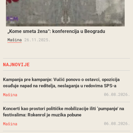
„Kome smeta žena“: konferencija u Beogradu
Mašina
26.11.2025.
NAJNOVIJE
Kampanja pre kampanje: Vučić ponovo o ostavci, opozicija
osuđuje napad na reditelja, neslaganja u redovima SPS-a
06.08.2026.
Mašina
Koncerti kao prostori političke mobilizacije iliti ‘pumpanje’ na
festivalima: Rokenrol je muzika pobune
06.08.2026.
Mašina