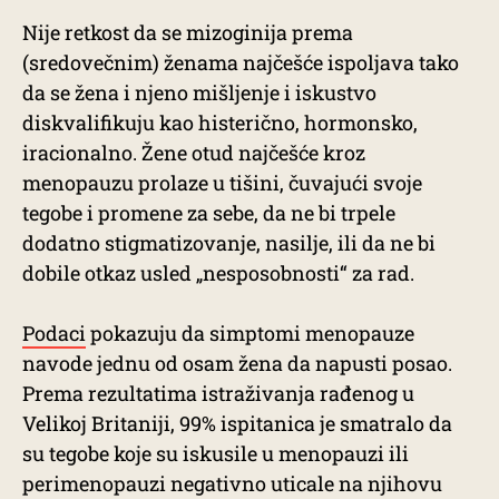
Nije retkost da se mizoginija prema
(sredovečnim) ženama najčešće ispoljava tako
da se žena i njeno mišljenje i iskustvo
diskvalifikuju kao histerično, hormonsko,
iracionalno. Žene otud najčešće kroz
menopauzu prolaze u tišini, čuvajući svoje
tegobe i promene za sebe, da ne bi trpele
dodatno stigmatizovanje, nasilje, ili da ne bi
dobile otkaz usled „nesposobnosti“ za rad.
Podaci
pokazuju da simptomi menopauze
navode jednu od osam žena da napusti posao.
Prema rezultatima istraživanja rađenog u
Velikoj Britaniji, 99% ispitanica je smatralo da
su tegobe koje su iskusile u menopauzi ili
perimenopauzi negativno uticale na njihovu