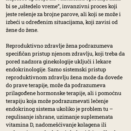
bi se „uštedelo vreme“, invanzivni proces koji
jeste rešenje za brojne parove, ali koji se može i
izbeći u određenim situacijama, koji zavisi od
žene do žene.
Reproduktivno zdravlje žena podrazumeva
specifičan pristup njenom zdravlju, koji treba da
pored nadzora ginekologije uključi i lekare
endokrinologije. Samo sistemski pristup
reproduktivnom zdravlju žena može da dovede
do prave terapije, može da podrazumeva
prilagođene hormonske terapije, ali i pomoćnu
terapiju koja može podrazumevati lečenje
endokrinog sistema ukoliko je problem tu –
regulisanje ishrane, uzimanje suplemenata
vitamina D, nadomešćivanje kolagena ili