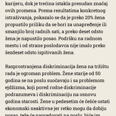
karijeru, dok je trećina istakla presudan značaj
ovih promena. Prema rezultatima konkretnog
istraživanja, pokazalo se da je preko 20% žena
propustilo priliku da se bori za unapređenje ili
smanjilo broj radnih sati, a preko deset odsto
žena je napustilo posao. Podršku na radnom
mestu i od strane poslodavca nije imalo preko
šezdeset odsto ispitivanih žena.
Rasprostranjena diskriminacija žena na tržištu
rada je ogroman problem. Žene starije od 50
godina se na poslu suočavaju i sa problemom
ejdžizma, koji pored rodne diskriminacije
podrazumeva i diskriminaciju na osnovu
godina starosti. Žene u pedesetim će češće ostati
ekonomski neaktivne jer retko mogu da dobiju
posao, teže će napredovati na poslu, biće im