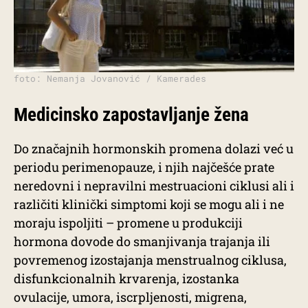
foto: Nemanja Jovanović / Kamerades
Medicinsko zapostavljanje žena
Do značajnih hormonskih promena dolazi već u
periodu perimenopauze, i njih najčešće prate
neredovni i nepravilni mestruacioni ciklusi ali i
različiti klinički simptomi koji se mogu ali i ne
moraju ispoljiti – promene u produkciji
hormona dovode do smanjivanja trajanja ili
povremenog izostajanja menstrualnog ciklusa,
disfunkcionalnih krvarenja, izostanka
ovulacije, umora, iscrpljenosti, migrena,