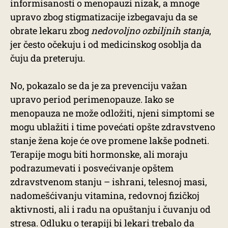
informisanosti o menopauzi nizak, a mnoge
upravo zbog stigmatizacije izbegavaju da se
obrate lekaru zbog
nedovoljno ozbiljnih stanja
,
jer često očekuju i od medicinskog osoblja da
čuju da preteruju.
No, pokazalo se da je za prevenciju važan
upravo period perimenopauze. Iako se
menopauza ne može odložiti, njeni simptomi se
mogu ublažiti i time povećati opšte zdravstveno
stanje žena koje će ove promene lakše podneti.
Terapije mogu biti hormonske, ali moraju
podrazumevati i posvećivanje opštem
zdravstvenom stanju – ishrani, telesnoj masi,
nadomešćivanju vitamina, redovnoj fizičkoj
aktivnosti, ali i radu na opuštanju i čuvanju od
stresa. Odluku o terapiji bi lekari trebalo da