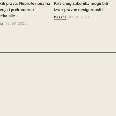
skih prava: Neprofesionalna
Krivičnog zakonika mogu biti
enja i prekomerna
izvor pravne nesigurnosti i…
reba sile…
Mašina
02.10.2024.
na
18.08.2025.