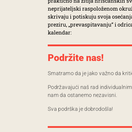
praktično na žitija hrišćanskih s
neprijateljski raspoloženom okru
skrivaju i potiskuju svoja osećanja
preziru, „prevaspitavanju“ i odri
kalendar:
Podržite nas!
Smatramo da je jako važno da kriti
Podržavajući naš rad individualni
nam da ostanemo nezavisni.
Sva podrška je dobrodošla!