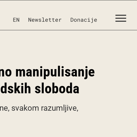
EN
Newsletter
Donacije
žno manipulisanje
udskih sloboda
e, svakom razumljive,