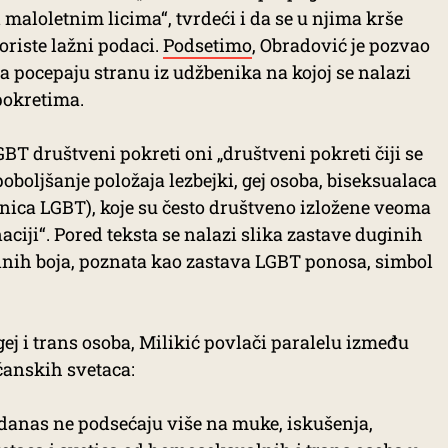
aloletnim licima“, tvrdeći i da se u njima krše
oriste lažni podaci.
Podsetimo
, Obradović je pozvao
a pocepaju stranu iz udžbenika na kojoj se nalazi
pokretima.
BT društveni pokreti oni „društveni pokreti čiji se
 poboljšanje položaja lezbejki, gej osoba, biseksualaca
nica LGBT), koje su često društveno izložene veoma
ciji“. Pored teksta se nalazi slika zastave duginih
ginih boja, poznata kao zastava LGBT ponosa, simbol
ej i trans osoba, Milikić povlači paralelu između
ćanskih svetaca:
 danas ne podsećaju više na muke, iskušenja,