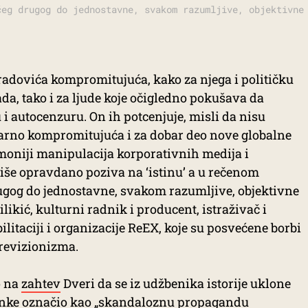
čeg drugog do jednostavne, svakom razumljive, objektivne
bradovića kompromitujuća, kako za njega i političku
ada, tako i za ljude koje očigledno pokušava da
 i autocenzuru. On ih potcenjuje, misli da nisu
bizarno kompromitujuća i za dobar deo nove globalne
gemoniji manipulacija korporativnih medija i
više opravdano poziva na ‘istinu’ a u rečenom
gog do jednostavne, svakom razumljive, objektivne
likić, kulturni radnik i producent, istraživač i
bilitaciji i organizacije ReEX, koje su posvećene borbi
 revizionizma.
o na
zahtev
Dveri da se iz udžbenika istorije uklone
tranke označio kao „skandaloznu propagandu