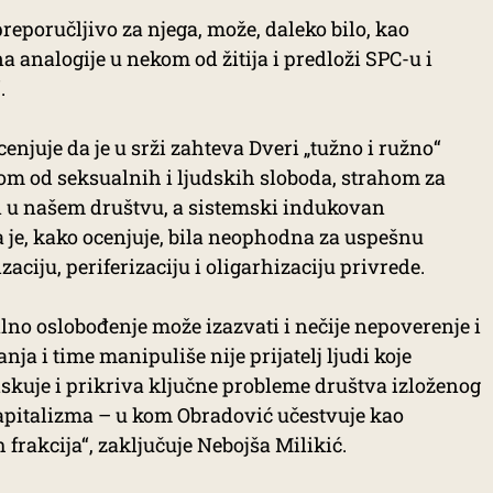
 preporučljivo za njega, može, daleko bilo, kao
a analogije u nekom od žitija i predloži SPC-u i
.
ocenjuje da je u srži zahteva Dveri „tužno i ružno“
m od seksualnih i ljudskih sloboda, strahom za
an u našem društvu, a sistemski indukovan
a je, kako ocenjuje, bila neophodna za uspešnu
izaciju, periferizaciju i oligarhizaciju privrede.
no oslobođenje može izazvati i nečije nepoverenje i
lanja i time manipuliše nije prijatelj ljudi koje
iskuje i prikriva ključne probleme društva izloženog
apitalizma – u kom Obradović učestvuje kao
 frakcija“, zaključuje Nebojša Milikić.