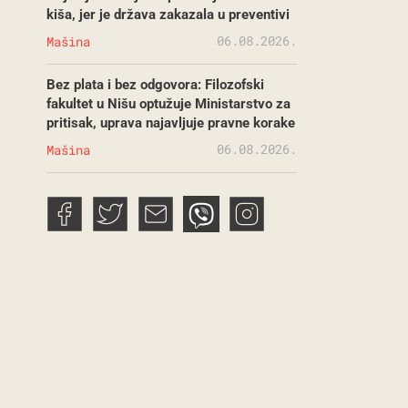
kiša, jer je država zakazala u preventivi
06.08.2026.
Mašina
Bez plata i bez odgovora: Filozofski
fakultet u Nišu optužuje Ministarstvo za
pritisak, uprava najavljuje pravne korake
06.08.2026.
Mašina