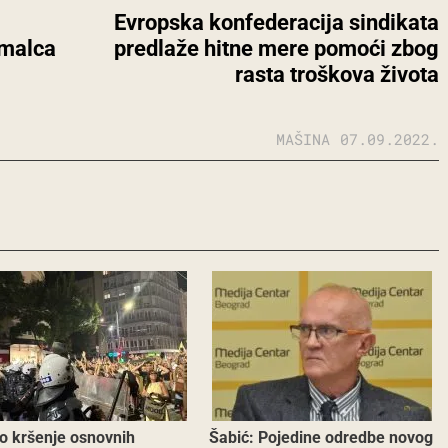
Evropska konfederacija sindikata
imalca
predlaže hitne mere pomoći zbog
rasta troškova života
MAŠINA
07.09.2022.
o kršenje osnovnih
Šabić: Pojedine odredbe novog