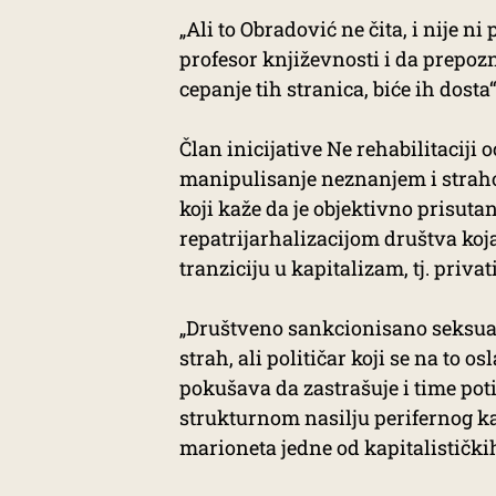
„Ali to Obradović ne čita, i nije ni
profesor književnosti i da prepozn
cepanje tih stranica, biće ih dosta“
Član inicijative Ne rehabilitaciji 
manipulisanje neznanjem i straho
koji kaže da je objektivno prisut
repatrijarhalizacijom društva koj
tranziciju u kapitalizam, tj. privat
„Društveno sankcionisano seksual
strah, ali političar koji se na to os
pokušava da zastrašuje i time pot
strukturnom nasilju perifernog k
marioneta jedne od kapitalističkih