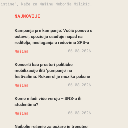
 istine“, kaže za Mašinu Nebojša Milikić.
NAJNOVIJE
Kampanja pre kampanje: Vučić ponovo o
ostavci, opozicija osuđuje napad na
reditelja, neslaganja u redovima SPS-a
06.08.2026.
Mašina
Koncerti kao prostori političke
mobilizacije iliti ‘pumpanje’ na
festivalima: Rokenrol je muzika pobune
06.08.2026.
Mašina
Kome mladi više veruju – SNS-u ili
studentima?
06.08.2026.
Mašina
Najbolje rešenje za požare je trenutno