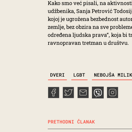
Kako smo već pisali, na aktivnosti
udžbenika, Sanja Petrović Todosijev
kojoj je ugrožena bezbednost autor
zemlje, bez obzira na sve proble
određena ljudska prava“, koja bi 
ravnopravan tretman u društvu.
TAGS
DVERI
LGBT
NEBOJŠA MILI
PRETHODNI ČLANAK