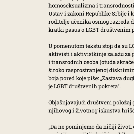
homoseksualizma i transrodnosti m
Ustav i zakoni Republike Srbije i k
roditelje učenika osmog razreda d
kratki pasus o LGBT društvenim 
U pomenutom tekstu stoji da su LG
aktivisti i aktivistkinje zalažu za
i transrodnih osoba (otuda skraće
široko rasprostranjenoj diskrimina
boja pored koje piše: „Zastava du
je LGBT društvenih pokreta“.
Objašnjavajući društveni položaj g
njihovog i životnog iskustva hriš
„Da ne pominjemo da ničiji životi