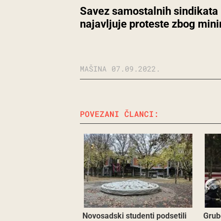
Savez samostalnih sindikata
najavljuje proteste zbog min
MAŠINA
07.09.2022.
POVEZANI ČLANCI:
Novosadski studenti podsetili
Grub