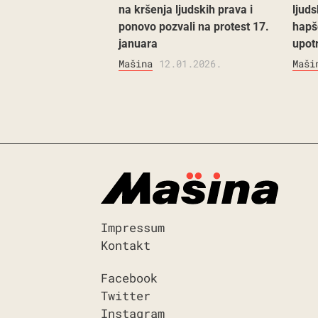
na kršenja ljudskih prava i
ljud
ponovo pozvali na protest 17.
hapš
januara
upot
Mašina
12.01.2026.
Maši
Impressum
Kontakt
Facebook
Twitter
Instagram