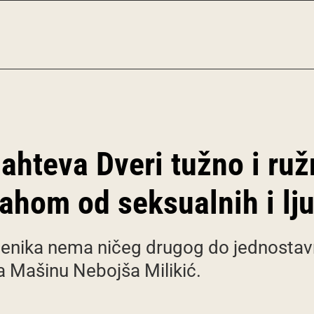
 zahteva Dveri tužno i ru
rahom od seksualnih i lj
nika nema ničeg drugog do jednostavn
za Mašinu Nebojša Milikić.