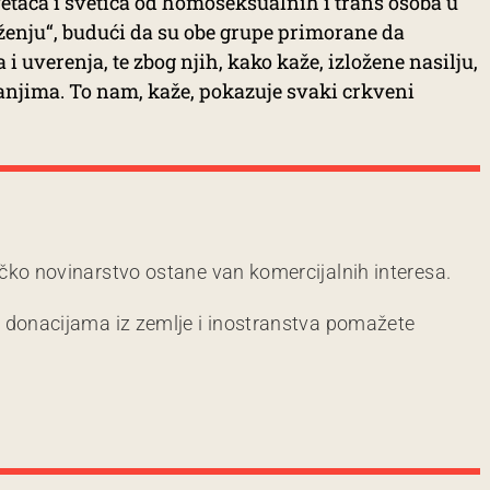
vetaca i svetica od homoseksualnih i trans osoba u
ženju“, budući da su obe grupe primorane da
 i uverenja, te zbog njih, kako kaže, izložene nasilju,
canjima. To nam, kaže, pokazuje svaki crkveni
čko novinarstvo ostane van komercijalnih interesa.
m donacijama iz zemlje i inostranstva pomažete