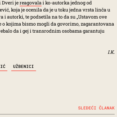
 Dveri je
reagovala
i ko-autorka jednog od
ić, koja je ocenila da je u toku jedna vrsta linča u
a i autorki, te podsetila na to da su „Ustavom ove
me o kojima bismo mogli da govorimo, zagarantovana
trebalo da i gej i transrodnim osobama garantuju
I.K.
KIĆ
UŽBENICI
SLEDEĆI ČLANAK