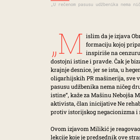
„U rečenom pasusu udžbenika nema ni
„M
islim da je izjava O
formaciju kojoj prip
inspiriše na cenzuru
dostojni istine i pravde. Čak je 
krajnje desnice, jer se ista, u he
oligarhijskih PR mašinerija, sve 
pasusu udžbenika nema ničeg dru
istine“, kaže za Mašinu Nebojša Mi
aktivista, član inicijative Ne reha
protiv istorijskog negacionizma i
Ovom izjavom Milikić je reagova
lekcije koje je predsednik ove s