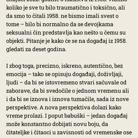
koliko je sve tu bilo traumatično i toksično, ali
da smo to čitali 1958. ne bismo imali svest o
tome – bilo bi normalno da se devojkama
seksualni čin predstavlja kao nešto u čemu su
objekti. Pitanje je kako će se na događaj iz 1958.
gledati za deset godina.
I zbog toga, precizno, iskreno, autentično, bez
emocija – tako se opisuju događaji, doživljaji,
ljudi – da bi se istovremeno stvari sačuvale od
zaborave, da bi svedočile o jednom vremenu ali
i da bi se iznova i iznova tumačile, sada iz nove
perspektive. A nova perspektiva dolazi kako
vreme prolazi. I poput babuški – jedan događaj
može konstantno dobijati novu boju, da
čitateljke i čitaoci u zavisnosti od vremenske ose