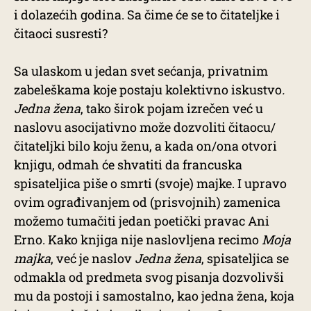
i dolazećih godina. Sa čime će se to čitateljke i
čitaoci susresti?
Sa ulaskom u jedan svet sećanja, privatnim
zabeleškama koje postaju kolektivno iskustvo
.
Jedna žena
, tako širok pojam izrečen već u
naslovu asocijativno može dozvoliti čitaocu/
čitateljki bilo koju ženu, a kada on/ona otvori
knjigu, odmah će shvatiti da francuska
spisateljica piše o smrti (svoje) majke. I upravo
ovim ograđivanjem od (prisvojnih) zamenica
možemo tumačiti jedan poetički pravac Ani
Erno. Kako knjiga nije naslovljena recimo
Moja
majka
, već je naslov
Jedna žena
, spisateljica se
odmakla od predmeta svog pisanja dozvolivši
mu da postoji i samostalno, kao jedna žena, koja