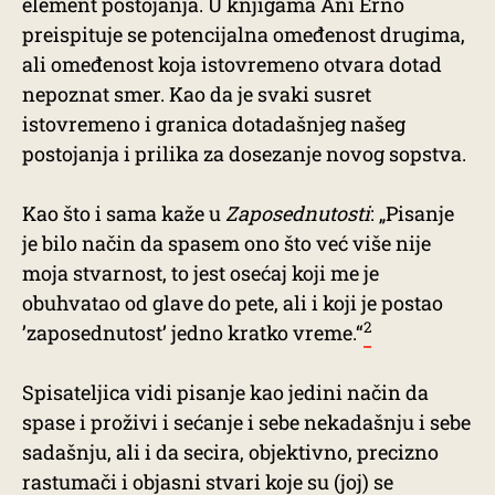
element postojanja. U knjigama Ani Erno
preispituje se potencijalna omeđenost drugima,
ali omeđenost koja istovremeno otvara dotad
nepoznat smer. Kao da je svaki susret
istovremeno i granica dotadašnjeg našeg
postojanja i prilika za dosezanje novog sopstva.
Kao što i sama kaže u
Zaposednutosti
: „Pisanje
je bilo način da spasem ono što već više nije
moja stvarnost, to jest osećaj koji me je
obuhvatao od glave do pete, ali i koji je postao
2
’zaposednutost’ jedno kratko vreme.“
Spisateljica vidi pisanje kao jedini način da
spase i proživi i sećanje i sebe nekadašnju i sebe
sadašnju, ali i da secira, objektivno, precizno
rastumači i objasni stvari koje su (joj) se