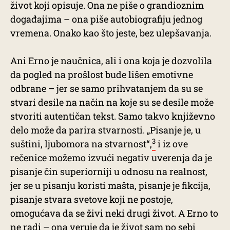
život koji opisuje. Ona ne piše o grandioznim
događajima – ona piše autobiografiju jednog
vremena. Onako kao što jeste, bez ulepšavanja.
Ani Erno je naučnica, ali i ona koja je dozvolila
da pogled na prošlost bude lišen emotivne
odbrane – jer se samo prihvatanjem da su se
stvari desile na način na koje su se desile može
stvoriti autentičan tekst. Samo takvo književno
delo može da parira stvarnosti. „Pisanje je, u
3
suštini, ljubomora na stvarnost“,
i iz ove
rečenice možemo izvući negativ uverenja da je
pisanje čin superiorniji u odnosu na realnost,
jer se u pisanju koristi mašta, pisanje je fikcija,
pisanje stvara svetove koji ne postoje,
omogućava da se živi neki drugi život. A Erno to
ne radi – ona veruje da je život sam po sebi