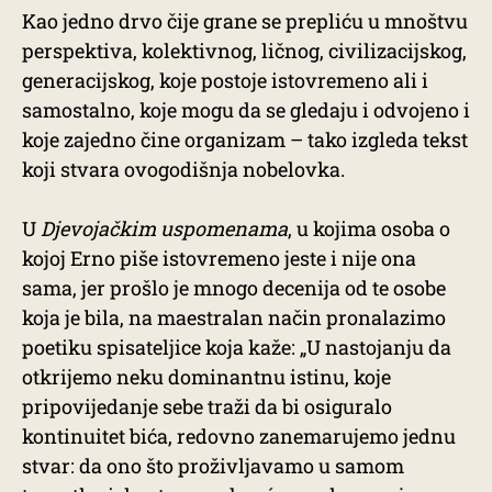
Kao jedno drvo čije grane se prepliću u mnoštvu
perspektiva, kolektivnog, ličnog, civilizacijskog,
generacijskog, koje postoje istovremeno ali i
samostalno, koje mogu da se gledaju i odvojeno i
koje zajedno čine organizam – tako izgleda tekst
koji stvara ovogodišnja nobelovka.
U
Djevojačkim uspomenama
, u kojima osoba o
kojoj Erno piše istovremeno jeste i nije ona
sama, jer prošlo je mnogo decenija od te osobe
koja je bila, na maestralan način pronalazimo
poetiku spisateljice koja kaže: „U nastojanju da
otkrijemo neku dominantnu istinu, koje
pripovijedanje sebe traži da bi osiguralo
kontinuitet bića, redovno zanemarujemo jednu
stvar: da ono što proživljavamo u samom