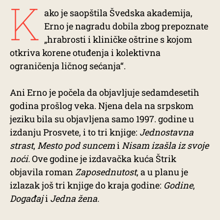
K
ako je saopštila Švedska akademija,
Erno je nagradu dobila zbog prepoznate
„hrabrosti i kliničke oštrine s kojom
otkriva korene otuđenja i kolektivna
ograničenja ličnog sećanja“.
Ani Erno je počela da objavljuje sedamdesetih
godina prošlog veka. Njena dela na srpskom
jeziku bila su objavljena samo 1997. godine u
izdanju Prosvete, i to tri knjige:
Jednostavna
strast
,
Mesto pod suncem
i
Nisam izašla iz svoje
noći.
Ove godine je izdavačka kuća Štrik
objavila roman
Zaposednutost
, a u planu je
izlazak još tri knjige do kraja godine:
Godine
,
Događaj
i
Jedna žena.