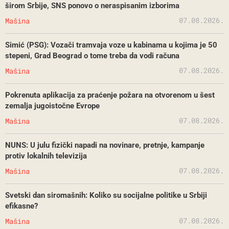
širom Srbije, SNS ponovo o neraspisanim izborima
07.08.2026.
Mašina
Simić (PSG): Vozači tramvaja voze u kabinama u kojima je 50
stepeni, Grad Beograd o tome treba da vodi računa
07.08.2026.
Mašina
Pokrenuta aplikacija za praćenje požara na otvorenom u šest
zemalja jugoistočne Evrope
07.08.2026.
Mašina
NUNS: U julu fizički napadi na novinare, pretnje, kampanje
protiv lokalnih televizija
07.08.2026.
Mašina
Svetski dan siromašnih: Koliko su socijalne politike u Srbiji
efikasne?
07.08.2026.
Mašina