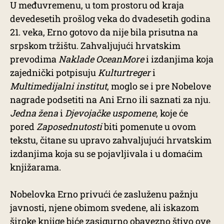
U međuvremenu, u tom prostoru od kraja
devedesetih prošlog veka do dvadesetih godina
21. veka, Erno gotovo da nije bila prisutna na
srpskom tržištu. Zahvaljujući hrvatskim
prevodima
Naklade OceanMore
i izdanjima koja
zajednički potpisuju
Kulturtreger
i
Multimedijalni institut
, moglo se i pre Nobelove
nagrade podsetiti na Ani Erno ili saznati za nju.
Jedna žena
i
Djevojačke uspomene
, koje će
pored
Zaposednutosti
biti pomenute u ovom
tekstu, čitane su upravo zahvaljujući hrvatskim
izdanjima koja su se pojavljivala i u domaćim
knjižarama.
Nobelovka Erno privući će zasluženu pažnju
javnosti, njene obimom svedene, ali iskazom
široke knjige biće zasigurno obavezno štivo ove