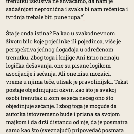
trenutku iskustva ne shvaćamo, da nam je
sadašnjost nepronična i svaka bi nam rečenica i
1
tvrdnja trebale biti pune rupa.“
Šta je onda istina? Pa kao u svakodnevnom
životu bilo koje pojedinke ili pojedinca, više je
perspektiva jednog događaja u određenom
trenutku. Zbog toga i knjige Ani Erno nemaju
logička dešavanja, one su pisane logikom
asocijacije i sećanja. Ali one nisu mozaici,
vreme u njima teče, utisak je pravolinijski. Tekst
postaje objedinjujući okvir, kao što je svakoj
osobi trenutak u kom se seća nečeg ono što
objedinjuje sećanje. I zbog toga je moguće da
autorka istovremeno bude i prisna sa svojom
majkom i da drži distancu od nje, da je posmatra
samo kao što (sveznajući) pripovedač posmata