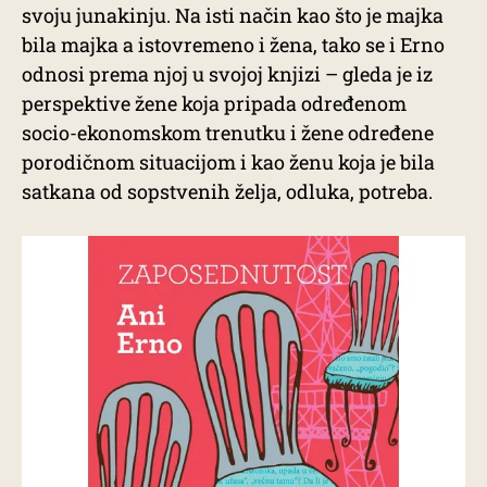
svoju junakinju. Na isti način kao što je majka
bila majka a istovremeno i žena, tako se i Erno
odnosi prema njoj u svojoj knjizi – gleda je iz
perspektive žene koja pripada određenom
socio-ekonomskom trenutku i žene određene
porodičnom situacijom i kao ženu koja je bila
satkana od sopstvenih želja, odluka, potreba.