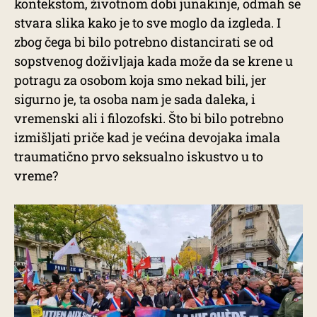
kontekstom, životnom dobi junakinje, odmah se
stvara slika kako je to sve moglo da izgleda. I
zbog čega bi bilo potrebno distancirati se od
sopstvenog doživljaja kada može da se krene u
potragu za osobom koja smo nekad bili, jer
sigurno je, ta osoba nam je sada daleka, i
vremenski ali i filozofski. Što bi bilo potrebno
izmišljati priče kad je većina devojaka imala
traumatično prvo seksualno iskustvo u to
vreme?