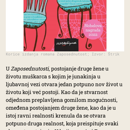
Korice izdanja romana Zaposednutost; Izvor: Štrik
U
Zaposednutosti
, postojanje druge žene u
životu muškarca s kojim je junakinja u
ljubavnoj vezi otvara jedan potpuno nov život u
životu koji već postoji. Kao da je stvarnost
odjednom preplavljena gomilom mogućnosti,
omeđena postojanjem druge žene, kao da je u
istoj ravni realnosti krenula da se otvara
potpuno druga realnost, koja preispituje svaki