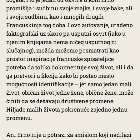
promišlja i sudbinu svoje majke, i svoje bake, ali
i svoju sudbinu, kao i mnogih drugih
Francuskinja tog doba. I ovo autovanje, urađeno
faktografski uz skoro pa usputni osvrt (iako u
njenim knjigama nema ničeg usputnog ni
slučajnog), možda možemo posmatrati kao
prostor inspiracije francuske spisateljice –
potreba da toliko dokumentuje svoj život, ali i da
ga pretvori u fikciju kako bi postao mesto
mogućnosti identifikacije – jer samo jedan mali
život, običan život jedne žene, obične žene, može
činiti da se dešavaju društvene promene.
Hiljade malih života pokrenuće zajedno jednu
promenu.
Ani Erno nije u potrazi za smislom koji nadilazi