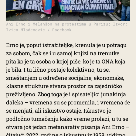
Ani Erno i Melanšon na protestima u Parizu; Izvor:
Ivica Mladenović / Facebook
Erno je, poput istražiteljke, krenula je u potragu
za sobom, čak se i u samoj knjizi na trenutke
pita ko je ta osoba o kojoj piše, ko je ta ONA koja
je bila. I tu lično postaje kolektivno, tu se,
smeštanjem u određene socijalne, ekonomske,
klasne strukture stvara prostor za zajedničko
preživljeno. Zbog toga je i spisateljici junakinja
daleka – vremena su se promenila, i vremena će
se menjati, ali iskustvo ostaje. Iskustvo je
podložno tumačenju kako vreme prolazi, u tu se
otvara još jedan metanarativ pisanja Ani Erno –
čitajući 2022. godine o iskustvu iz 1958. vidimo