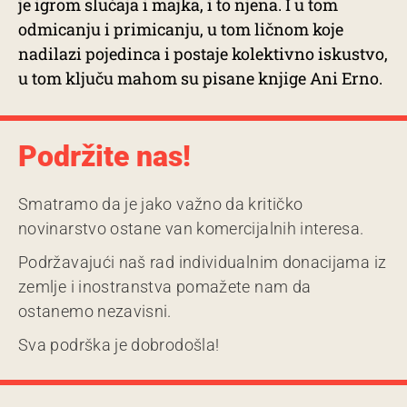
je igrom slučaja i majka, i to njena. I u tom
odmicanju i primicanju, u tom ličnom koje
nadilazi pojedinca i postaje kolektivno iskustvo,
u tom ključu mahom su pisane knjige Ani Erno.
Podržite nas!
Smatramo da je jako važno da kritičko
novinarstvo ostane van komercijalnih interesa.
Podržavajući naš rad individualnim donacijama iz
zemlje i inostranstva pomažete nam da
ostanemo nezavisni.
Sva podrška je dobrodošla!