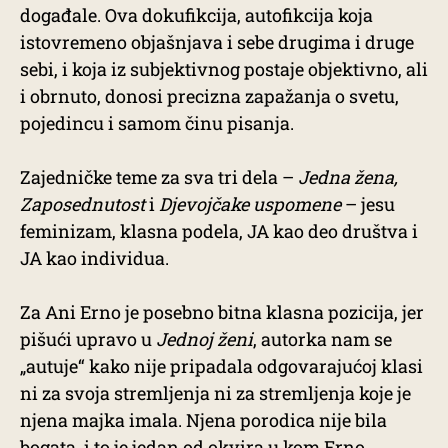
događale. Ova dokufikcija, autofikcija koja
istovremeno objašnjava i sebe drugima i druge
sebi, i koja iz subjektivnog postaje objektivno, ali
i obrnuto, donosi precizna zapažanja o svetu,
pojedincu i samom činu pisanja.
Zajedničke teme za sva tri dela –
Jedna žena,
Zaposednutost
i
Djevojčake uspomene
– jesu
feminizam, klasna podela, JA kao deo društva i
JA kao individua.
Za Ani Erno je posebno bitna klasna pozicija, jer
pišući upravo u
Jednoj ženi
, autorka nam se
„autuje“ kako nije pripadala odgovarajućoj klasi
ni za svoja stremljenja ni za stremljenja koje je
njena majka imala. Njena porodica nije bila
bogata, i to je jedan od okvira u kom Erno