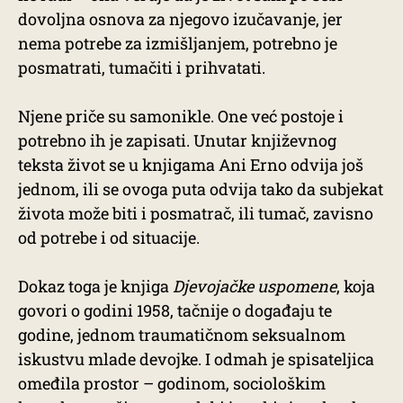
dovoljna osnova za njegovo izučavanje, jer
nema potrebe za izmišljanjem, potrebno je
posmatrati, tumačiti i prihvatati.
Njene priče su samonikle. One već postoje i
potrebno ih je zapisati. Unutar književnog
teksta život se u knjigama Ani Erno odvija još
jednom, ili se ovoga puta odvija tako da subjekat
života može biti i posmatrač, ili tumač, zavisno
od potrebe i od situacije.
Dokaz toga je knjiga
Djevojačke uspomene
, koja
govori o godini 1958, tačnije o događaju te
godine, jednom traumatičnom seksualnom
iskustvu mlade devojke. I odmah je spisateljica
omeđila prostor – godinom, sociološkim