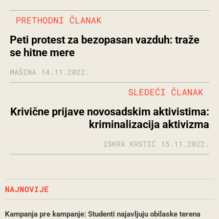
PRETHODNI ČLANAK
Peti protest za bezopasan vazduh: traže
se hitne mere
MAŠINA
14.11.2022.
SLEDEĆI ČLANAK
Krivične prijave novosadskim aktivistima:
kriminalizacija aktivizma
ISKRA KRSTIĆ
15.11.2022.
NAJNOVIJE
Kampanja pre kampanje: Studenti najavljuju obilaske terena