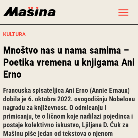
Skip
M
to
content
KULTURA
Mnoštvo nas u nama samima –
Poetika vremena u knjigama Ani
Erno
Francuska spisateljica Ani Erno (Annie Ernaux)
dobila je 6. oktobra 2022. ovogodišnju Nobelovu
nagradu za književnost. O odmicanju i
primicanju, te o ličnom koje nadilazi pojedinca i
postaje kolektivno iskustvo, Ljiljana D. Ćuk za
Mašinu piše jedan od tekstova o njenom