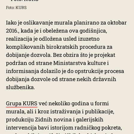
Foto: KURS
Iako je oslikavanje murala planirano za oktobar
2016., kada je i obeležena ova godišnjica,
realizacija je odložena usled izuzetno
komplikovanih birokratskih procedura za
dobijanje dozvola. Bez obzira što je projekat
podržan od strane Ministarstva kulture i
informisanja dolazilo je do opstrukcije procesa
dobijanja dozvole od strane nekih državnih
službenika.
Grupa KURS
već nekoliko godina u formi
murala, ali i kroz istraživanja i publikacije,
produkciju Zidnih novina i galerijskih
intervencija bavi istorijom radničkog pokreta,