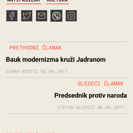
PRETHODNI ČLANAK
Bauk modernizma kruži Jadranom
ISKRA KRSTIĆ
02.06.2017.
SLEDEĆI ČLANAK
Predsednik protiv naroda
STEFAN ALEKSIĆ
06.06.2017.