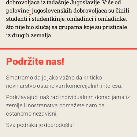
dobrovoljaca iz tadašnje Jugoslavije. Više od
1
polovine
jugoslovenskih dobrovoljaca su činili
studenti i studentkinje, omladinci i omladinke,
što nije bio slučaj sa grupama koje su pristizale
iz drugih zemalja.
Podržite nas!
Smatramo da je jako važno da kritičko
novinarstvo ostane van komercijalnih interesa.
Podržavajući naš rad individualnim donacijama iz
zemlje i inostranstva pomažete nam da
ostanemo nezavisni.
Sva podrška je dobrodošla!