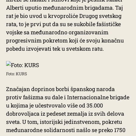
Alberti uputio međunarodnim brigadama. Taj
rat je bio uvod u krvoproliće Drugog svetskog
rata, to je prvi put da su se sukobile fašističke
vojske sa međunarodno organizovanim
progresivnim pokretom koji će svoju konačnu
pobedu izvojevati tek u svetskom ratu.
Foto: KURS
Značajan doprinos borbi španskog naroda
protiv fašizma su dale i Internacionalne brigade
u kojima je učestvovalo više od 35.000
dobrovoljaca iz pedeset zemalja iz svih delova
sveta. U tom, istorijski jedinstvenom, pokretu
međunarodne solidarnosti našlo se preko 1750