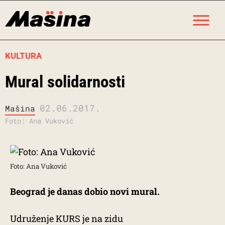
Skip
M
to
content
KULTURA
Mural solidarnosti
02.06.2017.
Mašina
Foto: Ana Vuković
Foto: Ana Vuković
Beograd je danas dobio novi mural.
Udruženje KURS je na zidu