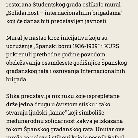
restorana Studentskog grada oslikalo mural
„Solidarnost – internacionalnim brigadama“
koji će danas biti predstavljen javnosti.
Mural je nastao kroz inicijativu koju su
udruženje „Španski borci 1936-1939“ i KURS
pokrenuli prethodne godine povodom
obeležavanja osamdesete godišnjice Španskog
građanskog rata i osnivanja Internacionalnih
brigada.
Slika predstavlja niz ruku koje isprepletane
drže jedna drugu u čvrstom stisku i tako
stvaraju ljudski „lanac“ koji simboliše
međunarodnu solidarnost kakva je iskazana
tokom Španskog građanskog rata. Unutar ove
mreže se nalaze i stihovi koje je pesnik Rafael