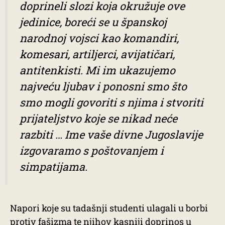
doprineli slozi koja okružuje ove
jedinice, boreći se u španskoj
narodnoj vojsci kao komandiri,
komesari, artiljerci, avijatičari,
antitenkisti. Mi im ukazujemo
najveću ljubav i ponosni smo što
smo mogli govoriti s njima i stvoriti
prijateljstvo koje se nikad neće
razbiti … Ime vaše divne Jugoslavije
izgovaramo s poštovanjem i
simpatijama.
Napori koje su tadašnji studenti ulagali u borbi
protiv fašizma te njihov kasniji doprinos u