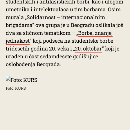
studentskih i antifašističkih borbi, kao i ulogom
umetnika i intelektualaca u tim borbama. Osim
murala „Solidarnost – internacionalnim
brigadama“ ova grupa je u Beogradu oslikala još
dva sa sličnom tematikom – „
Borba, znanje,
jednakost
“ koji podseća na studentske borbe
tridesetih godina 20. veka i „
20. oktobar
“ koji je
urađen u čast sedamdesete godišnjice
oslobođenja Beograda.
Foto: KURS