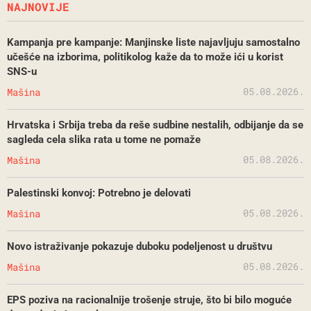
NAJNOVIJE
Kampanja pre kampanje: Manjinske liste najavljuju samostalno
učešće na izborima, politikolog kaže da to može ići u korist
SNS-u
05.08.2026.
Mašina
Hrvatska i Srbija treba da reše sudbine nestalih, odbijanje da se
sagleda cela slika rata u tome ne pomaže
05.08.2026.
Mašina
Palestinski konvoj: Potrebno je delovati
05.08.2026.
Mašina
Novo istraživanje pokazuje duboku podeljenost u društvu
05.08.2026.
Mašina
EPS poziva na racionalnije trošenje struje, što bi bilo moguće