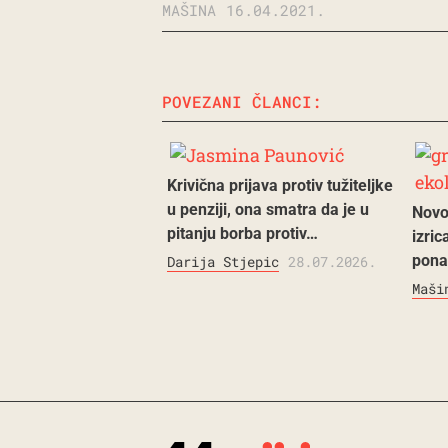
MAŠINA
16.04.2021.
POVEZANI ČLANCI:
Krivična prijava protiv tužiteljke
u penziji, ona smatra da je u
Novo
pitanju borba protiv…
izric
pona
Darija Stjepic
28.07.2026.
Maši