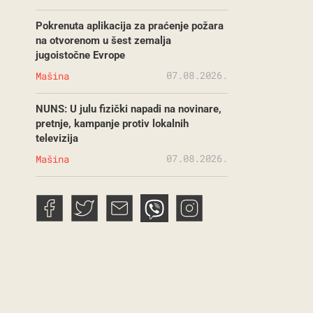
Pokrenuta aplikacija za praćenje požara
na otvorenom u šest zemalja
jugoistočne Evrope
07.08.2026.
Mašina
NUNS: U julu fizički napadi na novinare,
pretnje, kampanje protiv lokalnih
televizija
07.08.2026.
Mašina