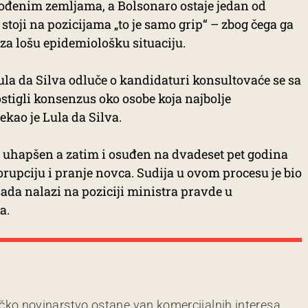
gođenim zemljama, a Bolsonaro ostaje jedan od
 stoji na pozicijama „to je samo grip“ – zbog čega ga
a lošu epidemiološku situaciju.
ula da Silva odluče o kandidaturi konsultovaće se sa
tigli konsenzus oko osobe koja najbolje
ekao je Lula da Silva.
e uhapšen a zatim i osuđen na dvadeset pet godina
rupciju i pranje novca. Sudija u ovom procesu je bio
sada nalazi na poziciji ministra pravde u
a.
čko novinarstvo ostane van komercijalnih interesa.