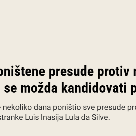
ništene presude protiv 
e se možda kandidovati 
re nekoliko dana poništio sve presude p
tranke Luis Inasija Lula da Silve.