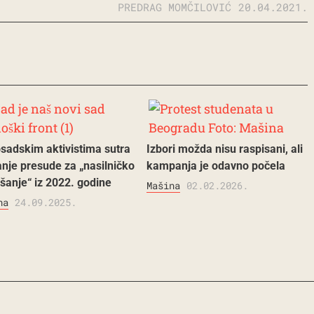
PREDRAG MOMČILOVIĆ
20.04.2021.
sadskim aktivistima sutra
Izbori možda nisu raspisani, ali
anje presude za „nasilničko
kampanja je odavno počela
šanje“ iz 2022. godine
Mašina
02.02.2026.
na
24.09.2025.