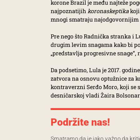
korone Brazil je među najteže po
najpoznatijih
koronaskeptika
koji
mnogi smatraju najodgovornijim z
Pre nego što Radnička stranka i L
drugim levim snagama kako bi pos
„predstavlja progresivne snage“, r
Da podsetimo, Lula je 2017. godin
zatvora na osnovu optužnice za ko
kontraverzni Serđo Moro, koji se 
desničarskoj vladi Žaira Bolsonar
Podržite nas!
Smatramo da je jako važno da kriti