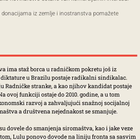
m donacijama iz zemlje i inostranstva pomažete
va ima staž borca u radničkom pokretu još iz
ktature u Brazilu postaje radikalni sindikalac.
u Radničke stranke, a kao njihov kandidat postaje
a ovoj funkciji ostaje do 2010. godine, a u tom
ekonomski razvoj a zahvaljujući snažnoj socijalnoj
iromaštva a društvena nejednakost se smanjuje.
su dovele do smanjenja siromaštva, kao i jake veze
tom, Lulu ponovo dovode na liniju fronta sa sasvim