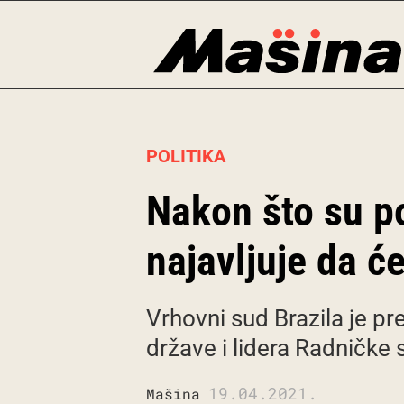
Skip
to
content
POLITIKA
Nakon što su po
najavljuje da ć
Vrhovni sud Brazila je p
države i lidera Radničke s
19.04.2021.
Mašina