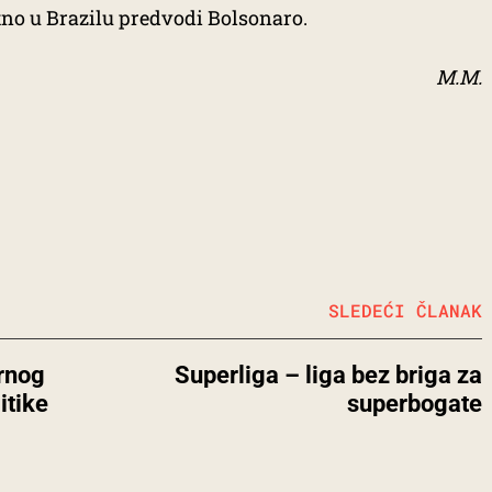
tno u Brazilu predvodi Bolsonaro.
M.M.
SLEDEĆI ČLANAK
arnog
Superliga – liga bez briga za
itike
superbogate