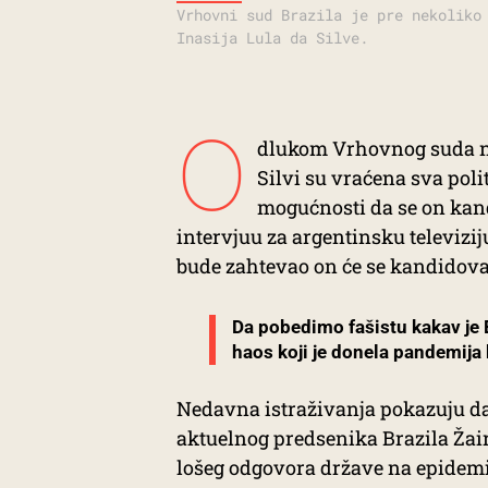
Vrhovni sud Brazila je pre nekoliko
Inasija Lula da Silve.
O
dlukom Vrhovnog suda na
Silvi su vraćena sva poli
mogućnosti da se on kand
intervjuu za argentinsku televizij
bude zahtevao on će se kandidova
Da pobedimo fašistu kakav je 
haos koji je donela pandemija
Nedavna istraživanja pokazuju da 
aktuelnog predsenika Brazila Žair
lošeg odgovora države na epidemi