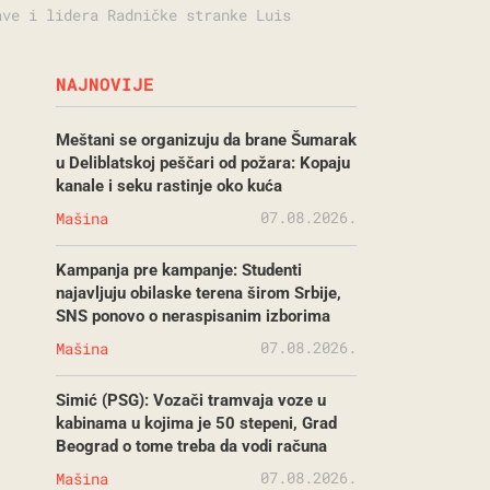
ave i lidera Radničke stranke Luis
NAJNOVIJE
Meštani se organizuju da brane Šumarak
u Deliblatskoj peščari od požara: Kopaju
kanale i seku rastinje oko kuća
07.08.2026.
Mašina
Kampanja pre kampanje: Studenti
najavljuju obilaske terena širom Srbije,
SNS ponovo o neraspisanim izborima
07.08.2026.
Mašina
Simić (PSG): Vozači tramvaja voze u
kabinama u kojima je 50 stepeni, Grad
Beograd o tome treba da vodi računa
07.08.2026.
Mašina