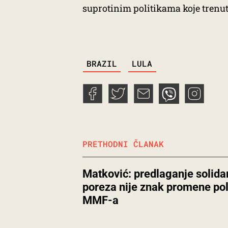
suprotinim politikama koje trenu
TAGS
BRAZIL
LULA
PRETHODNI ČLANAK
Matković: predlaganje solid
poreza nije znak promene pol
MMF-a