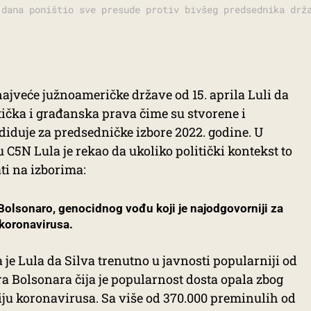
 dana poništio sve presude protiv bivšeg predsednika drž
jveće južnoameričke države od 15. aprila Luli da
tička i građanska prava čime su stvorene i
iduje za predsedničke izbore 2022. godine. U
u C5N Lula je rekao da ukoliko politički kontekst to
ti na izborima:
Bolsonaro, genocidnog vođu koji je najodgovorniji za
 koronavirusa.
je Lula da Silva trenutno u javnosti popularniji od
a Bolsonara čija je popularnost dosta opala zbog
ju koronavirusa. Sa više od 370.000 preminulih od