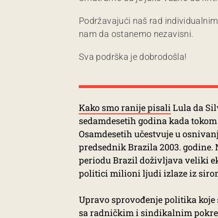
Podržavajući naš rad individualni
nam da ostanemo nezavisni.
Sva podrška je dobrodošla!
Kako smo ranije pisali
Lula da Sil
sedamdesetih godina kada tokom di
Osamdesetih učestvuje u osnivanj
predsednik Brazila 2003. godine. N
periodu Brazil doživljava veliki 
politici milioni ljudi izlaze iz s
Upravo sprovođenje politika koje 
sa radničkim i sindikalnim pokre