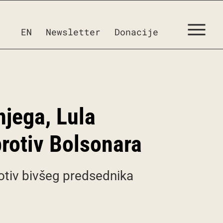
EN
Newsletter
Donacije
njega, Lula
protiv Bolsonara
rotiv bivšeg predsednika