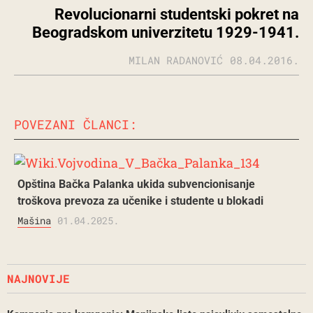
Revolucionarni studentski pokret na
Beogradskom univerzitetu 1929-1941.
MILAN RADANOVIĆ
08.04.2016.
POVEZANI ČLANCI:
Opština Bačka Palanka ukida subvencionisanje
troškova prevoza za učenike i studente u blokadi
Mašina
01.04.2025.
NAJNOVIJE