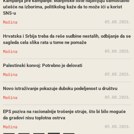
Kampanja pre kampanje: Manjinske liste najavljuju samostalno
učešće na izborima, politikolog kaže da to može ići u korist
SNS-u
05.08.2026.
Mašina
Hrvatska i Srbija treba da reše sudbine nestalih, odbijanje da se
sagleda cela slika rata u tome ne pomaže
05.08.2026.
Mašina
Palestinski konvoj: Potrebno je delovati
05.08.2026.
Mašina
Novo istraživanje pokazuje duboku podeljenost u društvu
05.08.2026.
Mašina
EPS poziva na racionalnije trošenje struje, što bi bilo moguće
da gradovi nisu toplotna ostrva
05.08.2026.
Mašina