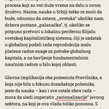
procesa koji su već duže vreme na delu u ovom
društvu. Naime, nauka u Srbiji teško će moći da
bude, odnosno da ostane, ,,svetska“ ukoliko nam
država postane ,,palanačka“, tj. ukoliko se
potpuno pretvori u lokalnu perifernu filijalu
svetskog kapitalističkog sistema, čiji je zadatak
u globalnoj podeli rada reprodukcija malo
plaćene radne snage za potrebe globalnog
kapitala, a ne bavljenje fundamentalnim
naučnim radom u bilo kojoj oblasti.
Glavna implikacija oba pomenuta Pravilnika, a
koja nije bila u fokusu dosadašnje polemike,
jeste da nauka – kao i sve ostale sfere rada –
mora da sledi imperativ „
racionalizacije
“ javnog
sektora, na koji je ova vlada toliko ponosna. S