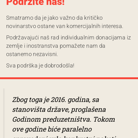
Podržite nas!
Smatramo da je jako važno da kritičko
novinarstvo ostane van komercijalnih interesa.
Podržavajući naš rad individualnim donacijama iz
zemlje i inostranstva pomažete nam da
ostanemo nezavisni.
Sva podrška je dobrodošla!
Zbog toga je 2016. godina, sa
stanovišta države, proglašena
Godinom preduzetništva. Tokom
ove godine biće paralelno