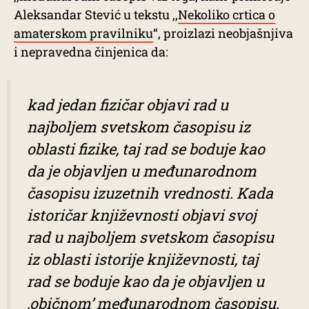
Aleksandar Stević u tekstu ,,
Nekoliko crtica o
amaterskom pravilniku
“, proizlazi neobjašnjiva
i nepravedna činjenica da:
kad jedan fizičar objavi rad u
najboljem svetskom časopisu iz
oblasti fizike, taj rad se boduje kao
da je objavljen u međunarodnom
časopisu izuzetnih vrednosti. Kada
istoričar književnosti objavi svoj
rad u najboljem svetskom časopisu
iz oblasti istorije književnosti, taj
rad se boduje kao da je objavljen u
,običnom’ međunarodnom časopisu.