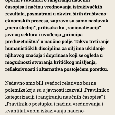
časopisa i načinu vrednovanja istraživačkih
rezultata, posmatrani u okviru širih društveno-
eknomskih procesa, zapravo su samo nastavak
„mera štednji“, pritisaka ka „racionalizaciji“
javnog sektora i uvođenja „principa
preduzetništva“ u naučno​ ​polje. Takvo tretiranje
humanističkih disciplina za cilj ima ukidanje
njihovog značaja i doprinosa koji se ogleda u
mogućnosti stvaranja kritičkog mišljenja,
refleksivnosti i alternativa postojećem poretku.
Nedavno smo bili svedoci relativno burne
polemike koju su u javnosti izazvali „Pravilnik o
kategorizaciji i rangiranju naučnih časopisa“ i
„Pravilnik o postupku i načinu vrednovanja i
kvantitativnom iskazivanju naučno-