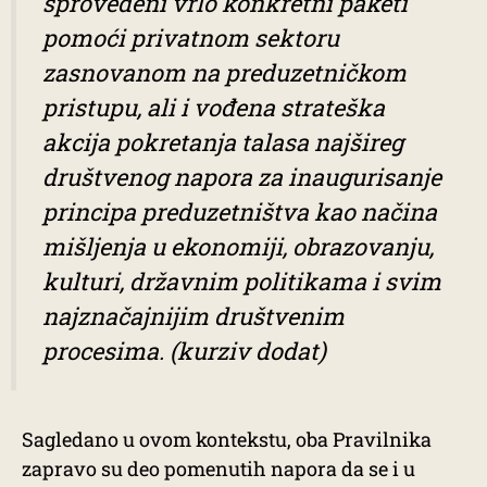
sprovedeni vrlo konkretni paketi
pomoći privatnom sektoru
zasnovanom na preduzetničkom
pristupu, ali i vođena
strateška
akcija
pokretanja talasa najšireg
društvenog napora za
inaugurisanje
principa preduzetništva kao načina
mišljenja
u ekonomiji,
obrazovanju,
kulturi, državnim politikama i svim
najznačajnijim društvenim
procesima
. (kurziv dodat)
Sagledano u ovom kontekstu, oba Pravilnika
zapravo su deo pomenutih napora da se i u