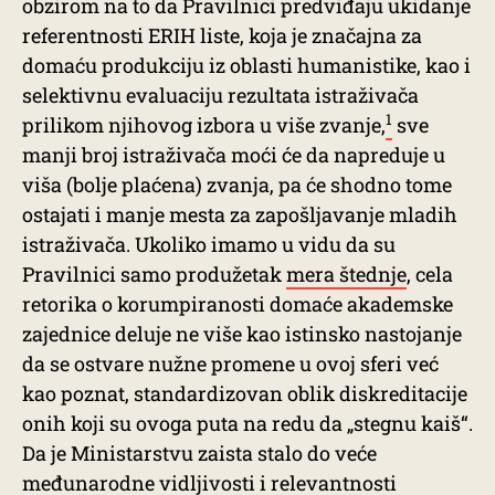
obzirom na to da Pravilnici predviđaju ukidanje
referentnosti ERIH liste, koja je značajna za
domaću produkciju iz oblasti humanistike, kao i
selektivnu evaluaciju rezultata istraživača
1
prilikom njihovog izbora u više zvanje,
sve
manji broj istraživača moći će da napreduje u
viša (bolje plaćena) zvanja, pa će shodno tome
ostajati i manje mesta za zapošljavanje mladih
istraživača. Ukoliko imamo u vidu da su
Pravilnici samo produžetak
mera štednje
, cela
retorika o korumpiranosti domaće akademske
zajednice deluje ne više kao istinsko nastojanje
da se ostvare nužne promene u ovoj sferi već
kao poznat, standardizovan oblik diskreditacije
onih koji su ovoga puta na redu da „stegnu kaiš“.
Da je Ministarstvu zaista stalo do veće
međunarodne vidljivosti i relevantnosti