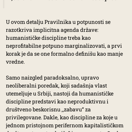
U ovom detalju Pravilnika u potpunosti se
razotkriva implicitna agenda države:
humanističke discipline treba kao
neprofitabilne potpuno marginalizovati, a prvi
korak je da se one formalno definišu kao manje
vredne.
Samo naizgled paradoksalno, upravo
neoliberalni poredak, koji sadašnja vlast
utemeljuje u Srbiji, nastoji da humanističke
discipline predstavi kao neproduktivnu i
društveno beskorisnu ,,zabavu“ za
privilegovane. Dakle, kao discipline za koje u
jednom pristojnom perifernom kapitalističkom