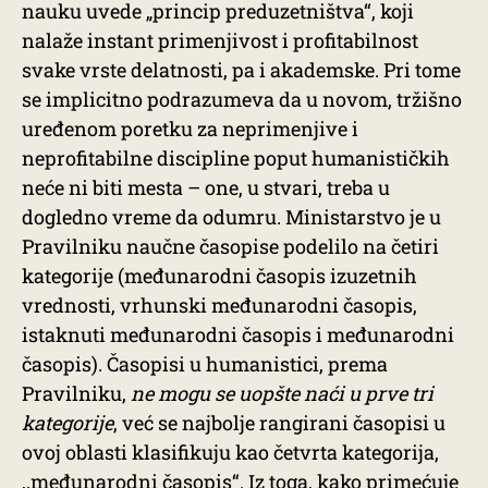
nauku uvede „princip preduzetništva“, koji
nalaže instant primenjivost i profitabilnost
svake vrste delatnosti, pa i akademske. Pri tome
se implicitno podrazumeva da u novom, tržišno
uređenom poretku za neprimenjive i
neprofitabilne discipline poput humanističkih
neće ni biti mesta – one, u stvari, treba u
dogledno vreme da odumru. Ministarstvo je u
Pravilniku naučne časopise podelilo na četiri
kategorije (međunarodni časopis izuzetnih
vrednosti, vrhunski međunarodni časopis,
istaknuti međunarodni časopis i međunarodni
časopis). Časopisi u humanistici, prema
Pravilniku,
ne mogu se uopšte naći u prve tri
kategorije
, već se najbolje rangirani časopisi u
ovoj oblasti klasifikuju kao četvrta kategorija,
,,međunarodni časopis“. Iz toga, kako primećuje