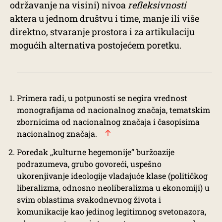
održavanje na visini) nivoa
refleksivnosti
aktera u jednom društvu i time, manje ili više
direktno, stvaranje prostora i za artikulaciju
mogućih alternativa postojećem poretku.
Primera radi, u potpunosti se negira vrednost
monografijama od nacionalnog značaja, tematskim
zbornicima od nacionalnog značaja i časopisima
nacionalnog značaja.
Poredak ,,kulturne hegemonije“ buržoazije
podrazumeva, grubo govoreći, uspešno
ukorenjivanje ideologije vladajuće klase (političkog
liberalizma, odnosno neoliberalizma u ekonomiji) u
svim oblastima svakodnevnog života i
komunikacije kao jedinog legitimnog svetonazora,