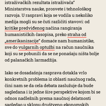
istraživačkih rezultata istraživača“
Ministarstva nauke, prosvete i tehnološkog
razvoja. U raspravi koja se vodila u nekoliko
medija mogli su se čuti različiti stavovi: od
kritike predviđenog
načina rangiranja
humanističkih časopisa, preko
straha od
„amerikanizacije“
domaće nam humanistike,
sve do
vulgarnih optužbi
na račun naučnika
koji su se pobunili da se ne ponašaju ništa bolje
od palanačkih larmadžija.
Iako se dosadašnja rasprava dotakla vrlo
konkretnih problema iz oblasti naučnog rada,
čini nam se da cela debata zaslužuje da bude
sagledana i iz jedne šire perspektive kojom bi se
odnos nadležnih prema naučnoj delatnosti
sagledao u sklopu društveno-ekonomskih