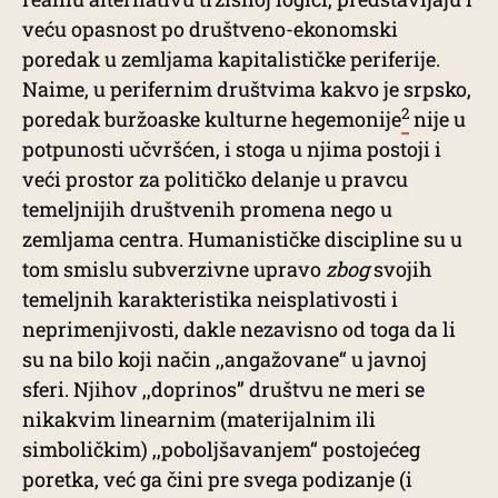
veću opasnost po društveno-ekonomski
poredak u zemljama kapitalističke periferije.
Naime, u perifernim društvima kakvo je srpsko,
2
poredak buržoaske kulturne hegemonije
nije u
potpunosti učvršćen, i stoga u njima postoji i
veći prostor za političko delanje u pravcu
temeljnijih društvenih promena nego u
zemljama centra. Humanističke discipline su u
tom smislu subverzivne upravo
zbog
svojih
temeljnih karakteristika neisplativosti i
neprimenjivosti, dakle nezavisno od toga da li
su na bilo koji način ,,angažovane“ u javnoj
sferi. Njihov ,,doprinos” društvu ne meri se
nikakvim linearnim (materijalnim ili
simboličkim) ,,poboljšavanjem“ postojećeg
poretka, već ga čini pre svega podizanje (i