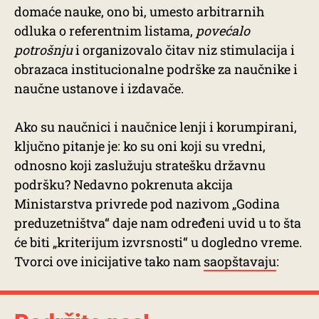
domaće nauke, ono bi, umesto arbitrarnih
odluka o referentnim listama,
povećalo
potrošnju
i organizovalo čitav niz stimulacija i
obrazaca institucionalne podrške za naučnike i
naučne ustanove i izdavače.
Ako su naučnici i naučnice lenji i korumpirani,
ključno pitanje je: ko su oni koji su vredni,
odnosno koji zaslužuju stratešku državnu
podršku? Nedavno pokrenuta akcija
Ministarstva privrede pod nazivom „Godina
preduzetništva“ daje nam određeni uvid u to šta
će biti „kriterijum izvrsnosti“ u dogledno vreme.
Tvorci ove inicijative tako nam
saopštavaju
: