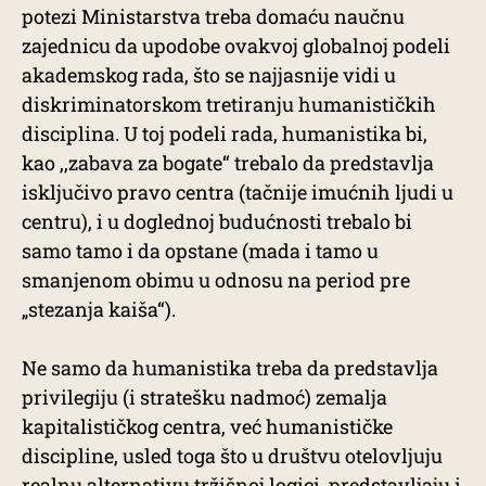
potezi Ministarstva treba domaću naučnu
zajednicu da upodobe ovakvoj globalnoj podeli
akademskog rada, što se najjasnije vidi u
diskriminatorskom tretiranju humanističkih
disciplina. U toj podeli rada, humanistika bi,
kao ,,zabava za bogate“ trebalo da predstavlja
isključivo pravo centra (tačnije imućnih ljudi u
centru), i u doglednoj budućnosti trebalo bi
samo tamo i da opstane (mada i tamo u
smanjenom obimu u odnosu na period pre
„stezanja kaiša“).
Ne samo da humanistika treba da predstavlja
privilegiju (i stratešku nadmoć) zemalja
kapitalističkog centra, već humanističke
discipline, usled toga što u društvu otelovljuju
realnu alternativu tržišnoj logici, predstavljaju i