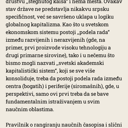
društvu ,,stegnutog kaiša“ i nema mesta. Ovakav
stav države ne predstavlja nikakvu srpsku
specifičnost, već se savršeno uklapa u logiku
globalnog kapitalizma. Kao što u svetskom
ekonomskom sistemu postoji ,,podela rada“
između razvijenih i nerazvijenih (gde, na
primer, prvi proizvode visoku tehnologiju a
drugi primarne sirovine), tako i u nečemu što
bismo mogli nazvati ,,svetski akademski
kapitalistički sistem“, koji se sve više
konsoliduje, treba da postoji podela rada između
centra (bogatih) i periferije (siromašnih), gde, u
perspektivi, samo ovi prvi treba da se bave
fundamentalnim istraživanjem u svim
naučnim oblastima.
Pravilnik o rangiranju naučnih časopisa i slični