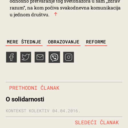
odnosno pretvaranje tog svetonazora u sam ,,zdrav
razum“, na kom počiva svakodnevna komunikacija
u jednom društvu.
TAGS
MERE ŠTEDNJE
OBRAZOVANJE
REFORME
PRETHODNI ČLANAK
O solidarnosti
KONTEKST KOLEKTIV
04.04.2016.
SLEDEĆI ČLANAK