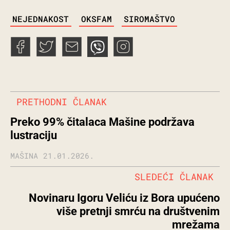
TAGS
NEJEDNAKOST
OKSFAM
SIROMAŠTVO
PRETHODNI ČLANAK
Preko 99% čitalaca Mašine podržava
lustraciju
MAŠINA
21.01.2026.
SLEDEĆI ČLANAK
Novinaru Igoru Veliću iz Bora upućeno
više pretnji smrću na društvenim
mrežama