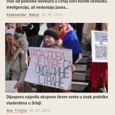
Više od polovine novinara u Crnoj Gori koristi veštačku
inteligenciju, ali nedostaju jasna…
Aleksandar Đokić
30.06.2026.
Dijaspora najavila skupove širom sveta u znak podrške
studentima u Srbiji
Ana Trujić
08.05.2026.