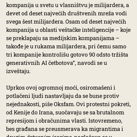
kompanija u svetu u vlasništvu je milijardera, a
devet od deset najvećih društvenih mreža vodi
svega šest milijardera. Osam od deset najvećih
kompanija u oblasti veštačke inteligencije – koje
se preklapaju sa medijskim kompanijama –
takođe je u rukama milijardera, pri čemu samo
tri kompanije kontrolišu gotovo 90 odsto tržišta
generativnih AI četbotova“, navodi se u
izveštaju.
Uprkos ovoj ogromnoj moći, osiromašeni i
potlačeni ljudi nastavljaju da se bune protiv
nejednakosti, piše Oksfam. Ovi protestni pokreti,
od Kenije do Irana, suočavaju se sa brutalnom
represijom i obračunima vlasti. Istovremeno,
bes građana se preusmerava ka migrantima i
drugim
žrtvenim jarcima
, naglašava se u