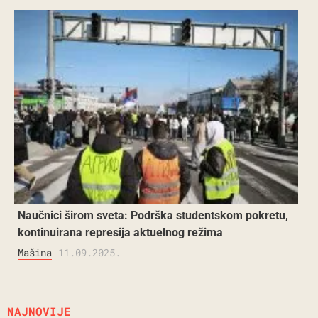
Naučnici širom sveta: Podrška studentskom pokretu,
kontinuirana represija aktuelnog režima
Mašina
11.09.2025.
NAJNOVIJE