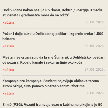
Godinu dana nakon nasilja u Vrbasu, Đokić: „Sinergija između
studenata i građanstva mora da se održi“
08.08.2026.
Mašina
Požar i dalje bukti u Deliblatskoj peščari, izgorelo preko 1.500
hektara
08.08.2026.
Mašina
Meštani se organizuju da brane Šumarak u Deliblatskoj peščari
od požara: Kopaju kanale i seku rastinje oko kuća
07.08.2026.
Mašina
Kampanja pre kampanje: Studenti najavljuju obilaske terena
širom Srbije, SNS ponovo o neraspisanim izborima
07.08.2026.
Mašina
Simić (PSG): Vozači tramvaja voze u kabinama u kojima je 50