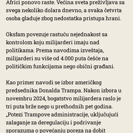
Africi ponovo raste. Većina sveta preživljava sa
svega nekoliko dolara dnevno, a svaka četvrta
osoba gladuje zbog nedostatka pristupa hrani.
Oksfam povezuje rastuću nejednakost sa
kontrolom koju milijarderi imaju nad
politikama. Prema navodima izveštaja,
milijarderi su više od 4.000 puta češće na
političkim funkcijama nego obični građani.
Kao primer navodi se izbor američkog
predsednika Donalda Trampa. Nakon izbora u
novembru 2024, bogatstvo milijardera raslo je
tri puta brže nego u prethodnih pet godina.
„Potezi Trampove administracije, uključujući
zalaganje za deregulaciju i podrivanje
sporazuma o povećanju poreza na dobit