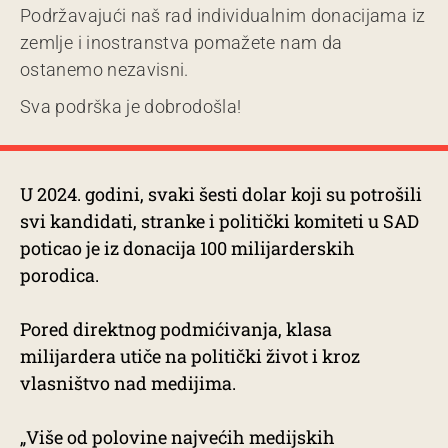
Podržavajući naš rad individualnim donacijama iz
zemlje i inostranstva pomažete nam da
ostanemo nezavisni.
Sva podrška je dobrodošla!
U 2024. godini, svaki šesti dolar koji su potrošili
svi kandidati, stranke i politički komiteti u SAD
poticao je iz donacija 100 milijarderskih
porodica.
Pored direktnog podmićivanja, klasa
milijardera utiče na politički život i kroz
vlasništvo nad medijima.
„Više od polovine najvećih medijskih