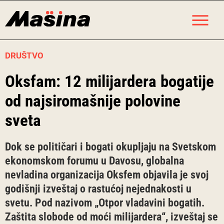
Skip
M
to
content
DRUŠTVO
Oksfam: 12 milijardera bogatije
od najsiromašnije polovine
sveta
Dok se političari i bogati okupljaju na Svetskom
ekonomskom forumu u Davosu, globalna
nevladina organizacija Oksfem objavila je svoj
godišnji izveštaj o rastućoj nejednakosti u
svetu. Pod nazivom „Otpor vladavini bogatih.
Zaštita slobode od moći milijardera“, izveštaj se