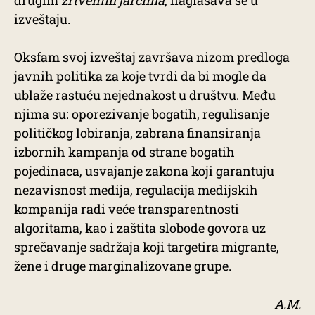
izveštaju.
Oksfam svoj izveštaj završava nizom predloga
javnih politika za koje tvrdi da bi mogle da
ublaže rastuću nejednakost u društvu. Među
njima su: oporezivanje bogatih, regulisanje
političkog lobiranja, zabrana finansiranja
izbornih kampanja od strane bogatih
pojedinaca, usvajanje zakona koji garantuju
nezavisnost medija, regulacija medijskih
kompanija radi veće transparentnosti
algoritama, kao i zaštita slobode govora uz
sprečavanje sadržaja koji targetira migrante,
žene i druge marginalizovane grupe.
A.M.