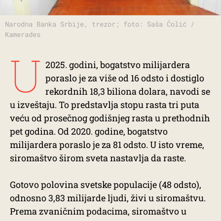
Narodna Banka Srbije, trezor; foto: Saša Čolić /
Kamerades
U
2025. godini, bogatstvo milijardera
poraslo je za više od 16 odsto i dostiglo
rekordnih 18,3 biliona dolara, navodi se
u izveštaju. To predstavlja stopu rasta tri puta
veću od prosečnog godišnjeg rasta u prethodnih
pet godina. Od 2020. godine, bogatstvo
milijardera poraslo je za 81 odsto. U isto vreme,
siromaštvo širom sveta nastavlja da raste.
Gotovo polovina svetske populacije (48 odsto),
odnosno 3,83 milijarde ljudi, živi u siromaštvu.
Prema zvaničnim podacima, siromaštvo u