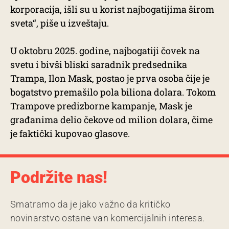
korporacija, išli su u korist najbogatijima širom
sveta“, piše u izveštaju.
U oktobru 2025. godine, najbogatiji čovek na
svetu i bivši bliski saradnik predsednika
Trampa, Ilon Mask, postao je prva osoba čije je
bogatstvo premašilo pola biliona dolara. Tokom
Trampove predizborne kampanje, Mask je
građanima delio čekove od milion dolara, čime
je faktički kupovao glasove.
Podržite nas!
Smatramo da je jako važno da kritičko
novinarstvo ostane van komercijalnih interesa.