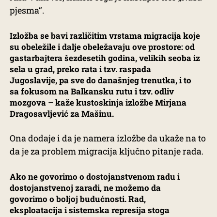
pjesma“.
Izložba se bavi različitim vrstama migracija koje
su obeležile i dalje obeležavaju ove prostore: od
gastarbajtera šezdesetih godina, velikih seoba iz
sela u grad, preko rata i tzv. raspada
Jugoslavije, pa sve do današnjeg trenutka, i to
sa fokusom na Balkansku rutu i tzv. odliv
mozgova – kaže kustoskinja izložbe Mirjana
Dragosavljević za Mašinu.
Ona dodaje i da je namera izložbe da ukaže na to
da je za problem migracija ključno pitanje rada.
Ako ne govorimo o dostojanstvenom radu i
dostojanstvenoj zaradi, ne možemo da
govorimo o boljoj budućnosti. Rad,
eksploatacija i sistemska represija stoga