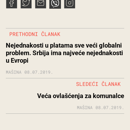
PRETHODNI ČLANAK
Nejednakosti u platama sve veći globalni
problem. Srbija ima najveće nejednakosti
u Evropi
MAŠINA
08.07.2019.
SLEDEĆI ČLANAK
Veća ovlašćenja za komunalce
MAŠINA
08.07.2019.