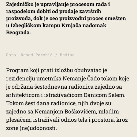
Zajedničko je upravljanje procesom rada i
raspodelom dobiti od prodaje završnih
proizvoda, dok je ceo proizvodni proces smešten
u Izbegličkom kampu Krnjača nadomak
Beograda.
Foto: Nenad Porobić / Mašina
Program koji prati izložbu obuhvatao je
rezidenciju umetnika Nemanje Čađo tokom koje
je održana šestodnevna radionica zajedno sa
arhitekticom i istraživačicom Danicom Selem.
Tokom šest dana radionice, njih dvoje su
zajedno sa Nemanjom Boškovićem, mladim
plesačem, istraživali odnos tela i prostora, kroz
zone (ne)udobnosti.