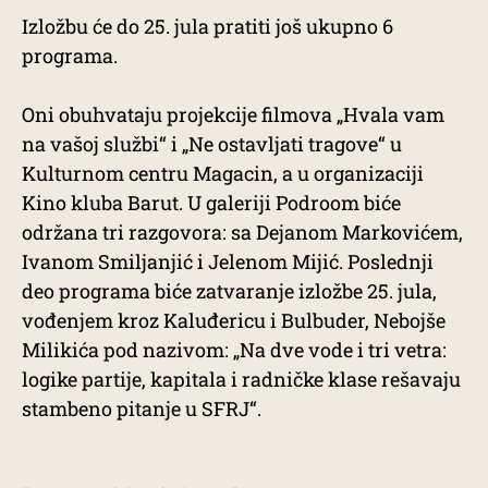
Izložbu će do 25. jula pratiti još ukupno 6
programa.
Oni obuhvataju projekcije filmova „Hvala vam
na vašoj službi“ i „Ne ostavljati tragove“ u
Kulturnom centru Magacin, a u organizaciji
Kino kluba Barut. U galeriji Podroom biće
održana tri razgovora: sa Dejanom Markovićem,
Ivanom Smiljanjić i Jelenom Mijić. Poslednji
deo programa biće zatvaranje izložbe 25. jula,
vođenjem kroz Kaluđericu i Bulbuder, Nebojše
Milikića pod nazivom: „Na dve vode i tri vetra:
logike partije, kapitala i radničke klase rešavaju
stambeno pitanje u SFRJ“.