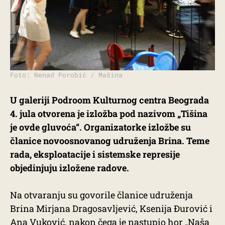
Foto: Nenad Porobić / Mašina
U galeriji Podroom Kulturnog centra Beograda
4. jula otvorena je izložba pod nazivom „Tišina
je ovde gluvoća“. Organizatorke izložbe su
članice novoosnovanog udruženja Brina. Teme
rada, eksploatacije i sistemske represije
objedinjuju izložene radove.
Na otvaranju su govorile članice udruženja
Brina Mirjana Dragosavljević, Ksenija Đurović i
Ana Vuković, nakon čega je nastupio hor „Naša