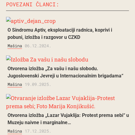
POVEZANI ČLANCI:
O Sindromu Aptiv, eksploataciji radnica, koprivi i
pobuni, izložba i razgovor u CZKD
Mašina
06.12.2024.
Otvorena izložba „Za vašu i našu slobodu.
Jugoslovenski Jevreji u Internacionalnim brigadama“
Mašina
19.09.2025.
Otvorena izložba „Lazar Vujaklija: Protest prema sebi“ u
Muzeju naivne i marginalne…
Mašina
17.12.2025.