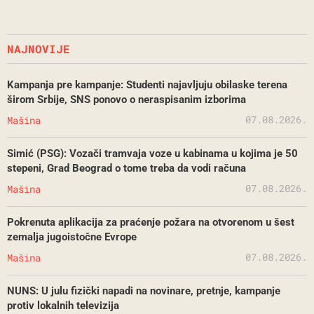
NAJNOVIJE
Kampanja pre kampanje: Studenti najavljuju obilaske terena
širom Srbije, SNS ponovo o neraspisanim izborima
07.08.2026.
Mašina
Simić (PSG): Vozači tramvaja voze u kabinama u kojima je 50
stepeni, Grad Beograd o tome treba da vodi računa
07.08.2026.
Mašina
Pokrenuta aplikacija za praćenje požara na otvorenom u šest
zemalja jugoistočne Evrope
07.08.2026.
Mašina
NUNS: U julu fizički napadi na novinare, pretnje, kampanje
protiv lokalnih televizija