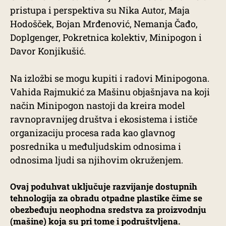
pristupa i perspektiva su Nika Autor, Maja
Hodošček, Bojan Mrđenović, Nemanja Čađo,
Doplgenger, Pokretnica kolektiv, Minipogon i
Davor Konjikušić.
Na izložbi se mogu kupiti i radovi Minipogona.
Vahida Rajmukić za Mašinu objašnjava na koji
način Minipogon nastoji da kreira model
ravnopravnijeg društva i ekosistema i ističe
organizaciju procesa rada kao glavnog
posrednika u međuljudskim odnosima i
odnosima ljudi sa njihovim okruženjem.
Ovaj poduhvat uključuje razvijanje dostupnih
tehnologija za obradu otpadne plastike čime se
obezbeđuju neophodna sredstva za proizvodnju
(mašine) koja su pri tome i podruštvljena.