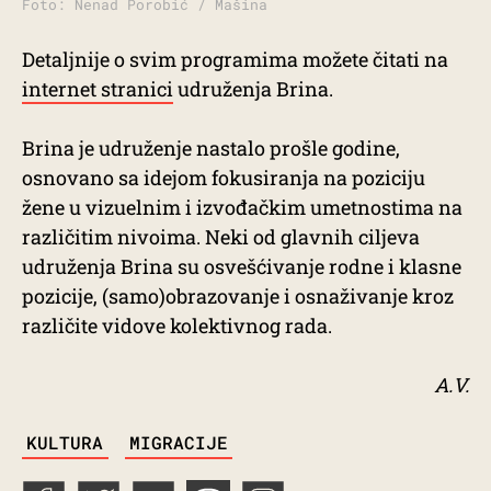
Foto: Nenad Porobić / Mašina
Detaljnije o svim programima možete čitati na
internet stranici
udruženja Brina.
Brina je udruženje nastalo prošle godine,
osnovano sa idejom fokusiranja na poziciju
žene u vizuelnim i izvođačkim umetnostima na
različitim nivoima. Neki od glavnih ciljeva
udruženja Brina su osvešćivanje rodne i klasne
pozicije, (samo)obrazovanje i osnaživanje kroz
različite vidove kolektivnog rada.
A.V.
TAGS
KULTURA
MIGRACIJE