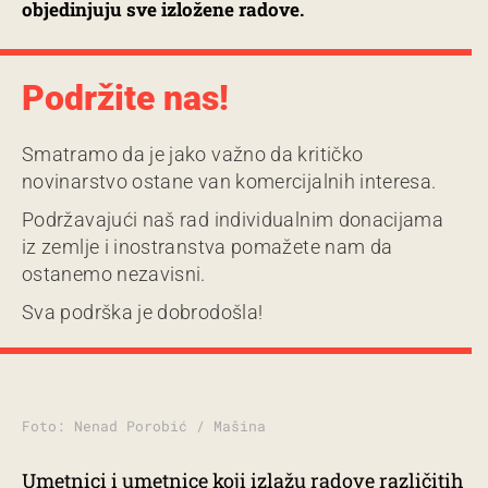
objedinjuju sve izložene radove.
Podržite nas!
Smatramo da je jako važno da kritičko
novinarstvo ostane van komercijalnih interesa.
Podržavajući naš rad individualnim donacijama
iz zemlje i inostranstva pomažete nam da
ostanemo nezavisni.
Sva podrška je dobrodošla!
Foto: Nenad Porobić / Mašina
Umetnici i umetnice koji izlažu radove različitih