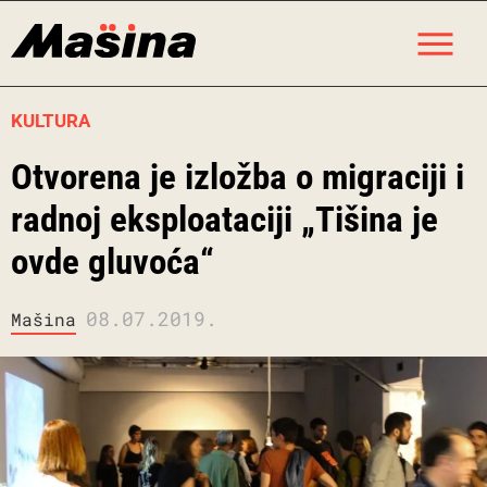
Skip
M
to
content
KULTURA
Otvorena je izložba o migraciji i
radnoj eksploataciji „Tišina je
ovde gluvoća“
08.07.2019.
Mašina