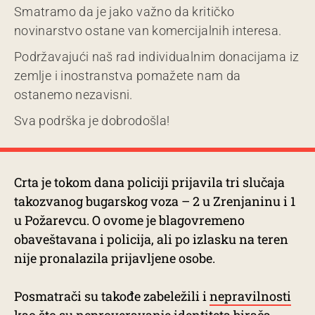
Smatramo da je jako važno da kritičko
novinarstvo ostane van komercijalnih interesa.
Podržavajući naš rad individualnim donacijama iz
zemlje i inostranstva pomažete nam da
ostanemo nezavisni.
Sva podrška je dobrodošla!
Crta je tokom dana policiji prijavila tri slučaja
takozvanog bugarskog voza – 2 u Zrenjaninu i 1
u Požarevcu. O ovome je blagovremeno
obaveštavana i policija, ali po izlasku na teren
nije pronalazila prijavljene osobe.
Posmatrači su takođe zabeležili i
nepravilnosti