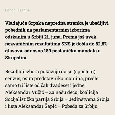
Foto: Mašina
Vladajuća Srpska napredna stranka je ubedljivi
pobednik na parlamentarnim izborima
održanim u Srbiji 21. juna. Prema još uvek
nezvaničnim rezultatima SNS je došla do 62,6%
glasova, odnosno 189 poslanička mandata u
Skupštini.
Rezultati izbora pokazuju da su (spušteni)
cenzus, osim predstavnika manjina, prešle
samo tri liste od čak dvadeset i jedne:
Aleksandar Vučić – Za našu decu, koalicija
Socijalistička partija Srbija – Jedinstvena Srbija
i lista Aleksandar Šapić – Pobeda za Srbiju.