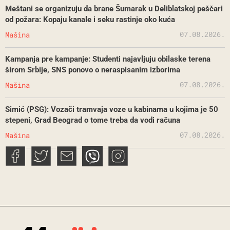
Meštani se organizuju da brane Šumarak u Deliblatskoj peščari
od požara: Kopaju kanale i seku rastinje oko kuća
07.08.2026.
Mašina
Kampanja pre kampanje: Studenti najavljuju obilaske terena
širom Srbije, SNS ponovo o neraspisanim izborima
07.08.2026.
Mašina
Simić (PSG): Vozači tramvaja voze u kabinama u kojima je 50
stepeni, Grad Beograd o tome treba da vodi računa
07.08.2026.
Mašina