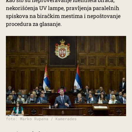
kao što su neproveravanje identiteta birača,
nekorišćenja UV lampe, pravljenja paralelnih
spiskova na biračkim mestima i nepoštovanje
procedura za glasanje.
foto: Marko Rupena / Kamerades