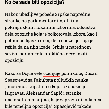
Ko će sada biti opozicija?
Nakon ubedljive pobede Srpske napredne
stranke na parlamentarnim, ali i na
pokrajinskim i lokalnim izborima, odsustva
dela opozicije koja je bojkotovala izbore, kao i
potpunog fijaska onog dela opozicije koja je
rešila da na njih izađe, Srbija u narednom
sazivu parlamenta praktično neće imati
opoziciju.
Kako za Dojče vele
ocenjuje
politikolog Dušan
Spasojević sa Fakulteta političkih nauka
„imaćemo skupštinu u kojoj će opoziciju
izigravati Aleksandar Šapić i stranke
nacionalnih manjina, koje zapravo nikada nisu
bile temeljna opozicija“. Spasojević takođe