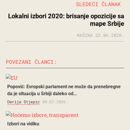
SLEDEĆI ČLANAK
Lokalni izbori 2020: brisanje opozicije sa
mape Srbije
MAŠINA
22.06.2020.
POVEZANI ČLANCI:
Popović: Evropski parlament ne može da prenebregne
da je situacija u Srbiji daleko od…
Darija Stjepic
09.07.2026.
Izbori na vidiku