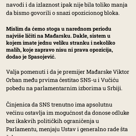
navodi i da izlaznost ipak nije bila toliko manja
da bismo govorili o snazi opozicionog bloka.
Mislim da ćemo stoga u narednom periodu
najviše ličiti na Mađarsku. Dakle, sistem u
kojem imate jednu veliku stranku i nekoliko
malih, koje zapravo nisu ni prava opozicija,
dodao je Spasojević.
Valja pomenuti i da je premijer Mađarske Viktor
Orban među prvima čestitao SNS-u i Vučiću
pobedu na parlamentarnim izborima u Srbiji.
Činjenica da SNS trenutno ima apsolutnu
većinu ostavlja im mogućnost da donose odluke
bez ikakvih političkih ograničenja u
Parlamentu, menjaju Ustav i generalno rade šta