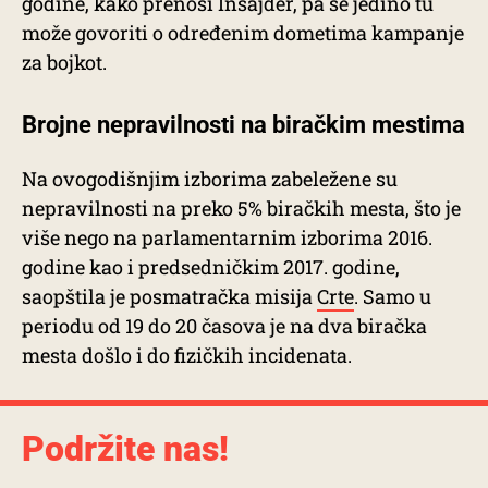
godine, kako prenosi Insajder, pa se jedino tu
može govoriti o određenim dometima kampanje
za bojkot.
Brojne nepravilnosti na biračkim mestima
Na ovogodišnjim izborima zabeležene su
nepravilnosti na preko 5% biračkih mesta, što je
više nego na parlamentarnim izborima 2016.
godine kao i predsedničkim 2017. godine,
saopštila je posmatračka misija
Crte
. Samo u
periodu od 19 do 20 časova je na dva biračka
mesta došlo i do fizičkih incidenata.
Podržite nas!