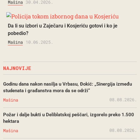
Mašina
30.04.2026.
Da li su izbori u Zaječaru i Kosjeriću gotovi i ko je
pobedio?
Mašina
10.06.2025.
NAJNOVIJE
Godinu dana nakon nasilja u Vrbasu, Đokić: „Sinergija između
studenata i građanstva mora da se održi“
08.08.2026.
Mašina
Požar i dalje bukti u Deliblatskoj peščari, izgorelo preko 1.500
hektara
08.08.2026.
Mašina