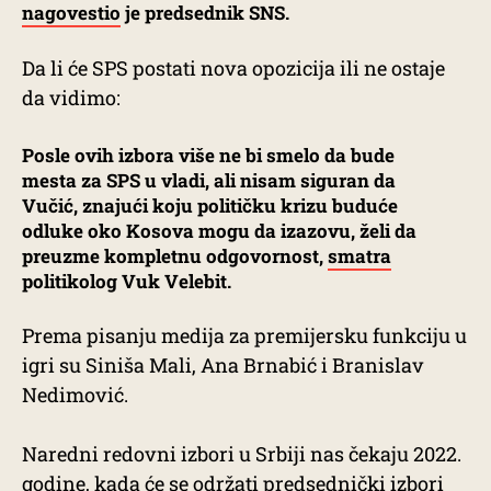
nagovestio
je predsednik SNS.
Da li će SPS postati nova opozicija ili ne ostaje
da vidimo:
Posle ovih izbora više ne bi smelo da bude
mesta za SPS u vladi, ali nisam siguran da
Vučić, znajući koju političku krizu buduće
odluke oko Kosova mogu da izazovu, želi da
preuzme kompletnu odgovornost,
smatra
politikolog Vuk Velebit.
Prema pisanju medija za premijersku funkciju u
igri su Siniša Mali, Ana Brnabić i Branislav
Nedimović.
Naredni redovni izbori u Srbiji nas čekaju 2022.
godine, kada će se održati predsednički izbori