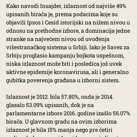
Kako navodi Insajder, izlaznost od najviše 49%
upisanih birača je, prema podacima koje su
objavili Ipsos i Cesid istorijski na nižem nivou u
odnosu na prethodne izbore, a dominacija jedne
stranke na najvećem nivou od uvođenja
višestranačkog sistema u Srbiji. Iako je Savez za
Srbiju proglasio kampanju bojkota uspešnom,
niska izlaznost može biti i posledica još uvek
aktivne epidemije koronavirusa, ali i generalno
gubitka poverenja građana u izborni sistem.
Izlaznost je 2012. bila 57.80%, onda je 2014.
glasalo 53.09% upisanih, dok je na
parlamentarne izbore 2016. godine izašlo 56.07%
birača. U glavnom gradu na ovim izborima
izlaznost je bila 15% manja nego pre četiri