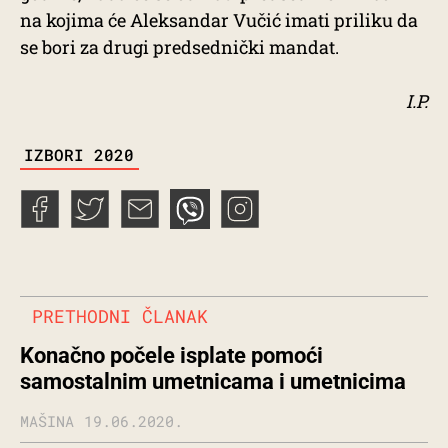
na kojima će Aleksandar Vučić imati priliku da
se bori za drugi predsednički mandat.
I.P.
TAGS
IZBORI 2020
PRETHODNI ČLANAK
Konačno počele isplate pomoći
samostalnim umetnicama i umetnicima
MAŠINA
19.06.2020.