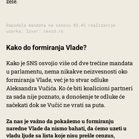
žele.
Rapodela mandata na osnovu 93,4% realizacije
uzorka; Izvor: cesid.rs
Kako do formiranja Vlade?
Kako je SNS osvojio više od dve trećine mandata
u parlamentu, nema nikakve neizvesnosti oko
formiranja Vlade, već je to stvar odluke
Aleksandra Vučića. Ko će biti koalicioni partneri
za sada nije poznato, a donošenje te odluke će
sačekati dok se Vučić ne vrati sa puta.
Za nas je važno da pokažemo u formiranju
naredne Vlade da nismo bahati, da ćemo uzeti u
vladu ljude sa lista koje nisu prešle cenzus,