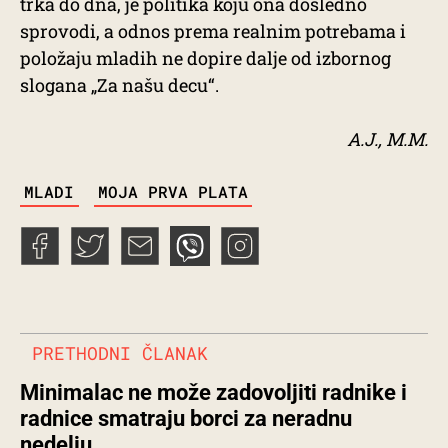
trka do dna, je politika koju ona dosledno
sprovodi, a odnos prema realnim potrebama i
položaju mladih ne dopire dalje od izbornog
slogana „Za našu decu“.
A.J., M.M.
TAGS
MLADI
MOJA PRVA PLATA
PRETHODNI ČLANAK
Minimalac ne može zadovoljiti radnike i
radnice smatraju borci za neradnu
nedelju