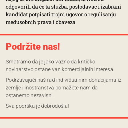
odgovorili da će ta služba, poslodavac i izabrani
kandidat potpisati trojni ugovor o regulisanju
međusobnih prava i obaveza.
Podržite nas!
Smatramo da je jako važno da kritičko
novinarstvo ostane van komercijalnih interesa.
Podržavajući naš rad individualnim donacijama iz
zemlje i inostranstva pomažete nam da
ostanemo nezavisni.
Sva podrška je dobrodošla!