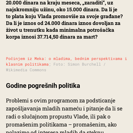
20.000 dinara na kraju meseca, „zaraditi“, uz
najskromniju užinu, oko 15.000 dinara. Da li je
to plata koju Vlada promoviše za svoje građane?
Da li je iznos od 24.000 dinara iznos dovolјan za
život u trenutku kada minimalna potrošačka
korpa iznosi 37.714,50 dinara za mart?
Počinjem iz Meka: o mladima, bednim perspektivama i
klasnim politikama
; Foto: Simon Burchell /
Wikimedia Commons
Godine pogrešnih politika
Problemi s ovim programom za podsticanje
zapošljavanja mladih nameću i pitanje da li se
radi o slučajnom propustu Vlade, ili pak o
promašenim politikama – promašenim, ako
polazimo od interesa mladih da steknu