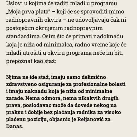
Uslovi u kojima će raditi mladi u programu
„Moja prva plata“ – koji će se sprovoditi mimo
radnopravnih okvira – ne udovoljavaju čak ni
postojećim okrnjenim radnopravnim
standardima. Osim što će primati nadoknadu
koja je niža od minimalca, radno vreme koje će
mladi utrošiti u okviru programa neće im biti
prepoznat kao staž:
Njima ne ide staž, imaju samo delimično
zdravstveno osiguranje za profesionalne bolesti
i imaju naknadu koja je niža od minimalne
zarade. Nema odmora, nema nikakvih drugih
prava, poslodavac može da dovede nekog na
praksu i dobije bez plaćanja radnika za visoko
plaćenu poziciju, objasnio je Reljanović za
Danas.