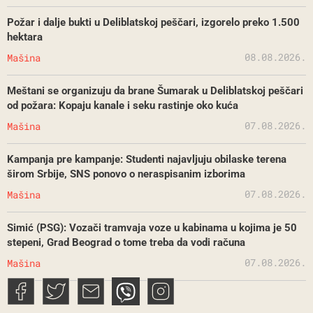
Požar i dalje bukti u Deliblatskoj peščari, izgorelo preko 1.500
hektara
08.08.2026.
Mašina
Meštani se organizuju da brane Šumarak u Deliblatskoj peščari
od požara: Kopaju kanale i seku rastinje oko kuća
07.08.2026.
Mašina
Kampanja pre kampanje: Studenti najavljuju obilaske terena
širom Srbije, SNS ponovo o neraspisanim izborima
07.08.2026.
Mašina
Simić (PSG): Vozači tramvaja voze u kabinama u kojima je 50
stepeni, Grad Beograd o tome treba da vodi računa
07.08.2026.
Mašina