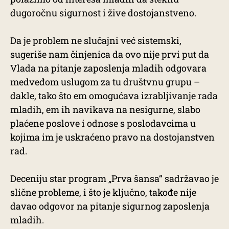
dugoročnu sigurnost i žive dostojanstveno.
Da je problem ne slučajni već sistemski,
sugeriše nam činjenica da ovo nije prvi put da
Vlada na pitanje zaposlenja mladih odgovara
medveđom uslugom za tu društvnu grupu –
dakle, tako što em omogućava izrabljivanje rada
mladih, em ih navikava na nesigurne, slabo
plaćene poslove i odnose s poslodavcima u
kojima im je uskraćeno pravo na dostojanstven
rad.
Deceniju star program „Prva šansa“ sadržavao je
slične probleme, i što je ključno, takođe nije
davao odgovor na pitanje sigurnog zaposlenja
mladih.