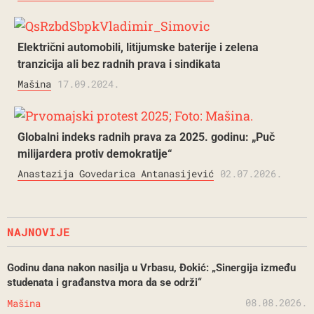
Električni automobili, litijumske baterije i zelena
tranzicija ali bez radnih prava i sindikata
Mašina
17.09.2024.
Globalni indeks radnih prava za 2025. godinu: „Puč
milijardera protiv demokratije“
Anastazija Govedarica Antanasijević
02.07.2026.
NAJNOVIJE
Godinu dana nakon nasilja u Vrbasu, Đokić: „Sinergija između
studenata i građanstva mora da se održi“
08.08.2026.
Mašina