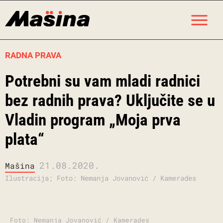
Skip
M
to
content
RADNA PRAVA
Potrebni su vam mladi radnici
bez radnih prava? Uključite se u
Vladin program „Moja prva
plata“
21.08.2020.
Mašina
Ilustracija; Foto: Nemanja Jovanović / Kamerades
Foto: Nemanja Jovanović / Kamerades