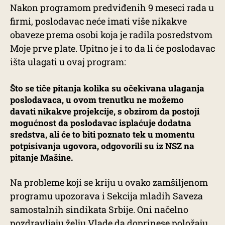
Nakon programom predviđenih 9 meseci rada u
firmi, poslodavac neće imati više nikakve
obaveze prema osobi koja je radila posredstvom
Moje prve plate. Upitno je i to da li će poslodavac
išta ulagati u ovaj program:
Što se tiče pitanja kolika su očekivana ulaganja
poslodavaca, u ovom trenutku ne možemo
davati nikakve projekcije, s obzirom da postoji
mogućnost da poslodavac isplaćuje dodatna
sredstva, ali će to biti poznato tek u momentu
potpisivanja ugovora, odgovorili su iz NSZ na
pitanje Mašine.
Na probleme koji se kriju u ovako zamšiljenom
programu upozorava i Sekcija mladih Saveza
samostalnih sindikata Srbije. Oni načelno
pozdravljaju želju Vlade da doprinese položaju