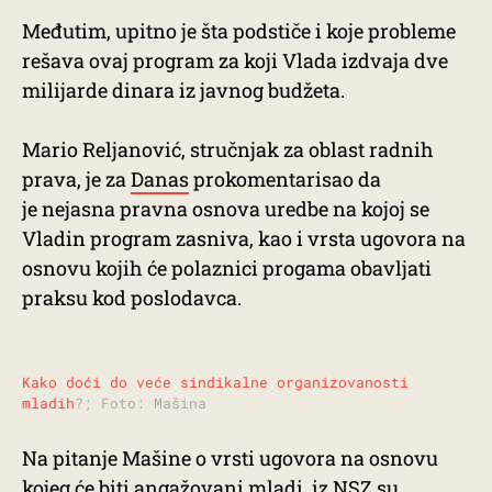
Međutim, upitno je šta podstiče i koje probleme
rešava ovaj program za koji Vlada izdvaja dve
milijarde dinara iz javnog budžeta.
Mario Reljanović, stručnjak za oblast radnih
prava, je za
Danas
prokomentarisao da
je nejasna pravna osnova uredbe na kojoj se
Vladin program zasniva, kao i vrsta ugovora na
osnovu kojih će polaznici progama obavljati
praksu kod poslodavca.
Kako doći do veće sindikalne organizovanosti
mladih
?; Foto: Mašina
Na pitanje Mašine o vrsti ugovora na osnovu
kojeg će biti angažovani mladi, iz NSZ su