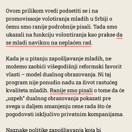
Ovom prilikom vredi podsetiti se i na
promovisanje volotiranja mladih u Srbiji o
čemu smo ranije podrobnije pisali. Tada smo
ukazali na funkciju volontiranja kao prakse
da
se mladi naviknu na neplaćen rad
.
Kada je u pitanju zapošljavanje mladih, ne
možemo zaobići višegodišnji reformski favorit
vlasti – model dualnog obrazovanja. Ni taj
program nije ponudio nadu za život rastućeg
kvaliteta mladih.
Ranije smo pisali
o tome da će
„uspeh“ dualnog obrazovanja pokazati pre
svega u daljem smanjenju cene rada što će
pogodovati isključivo privatnim kompanijama.
Naznake politike zapošljavanja koja bi