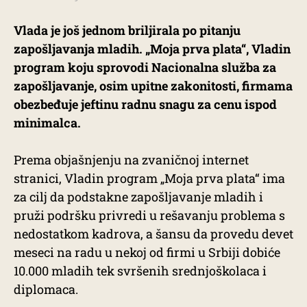
Vlada je još jednom briljirala po pitanju
zapošljavanja mladih. „Moja prva plata“, Vladin
program koju sprovodi Nacionalna služba za
zapošljavanje, osim upitne zakonitosti, firmama
obezbeđuje jeftinu radnu snagu za cenu ispod
minimalca.
Prema objašnjenju na zvaničnoj internet
stranici, Vladin program „Moja prva plata“ ima
za cilj da podstakne zapošljavanje mladih i
pruži podršku privredi u rešavanju problema s
nedostatkom kadrova, a šansu da provedu devet
meseci na radu u nekoj od firmi u Srbiji dobiće
10.000 mladih tek svršenih srednjoškolaca i
diplomaca.