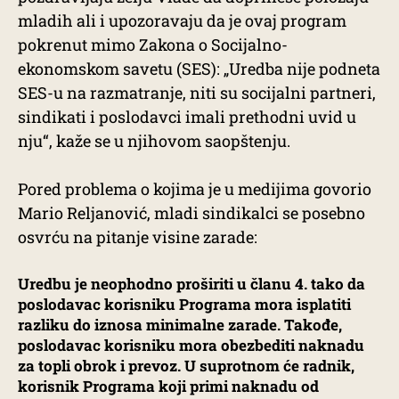
mladih ali i upozoravaju da je ovaj program
pokrenut mimo Zakona o Socijalno-
ekonomskom savetu (SES): „Uredba nije podneta
SES-u na razmatranje, niti su socijalni partneri,
sindikati i poslodavci imali prethodni uvid u
nju“, kaže se u njihovom saopštenju.
Pored problema o kojima je u medijima govorio
Mario Reljanović, mladi sindikalci se posebno
osvrću na pitanje visine zarade:
Uredbu je neophodno proširiti u članu 4. tako da
poslodavac korisniku Programa mora isplatiti
razliku do iznosa minimalne zarade. Takođe,
poslodavac korisniku mora obezbediti naknadu
za topli obrok i prevoz. U suprotnom će radnik,
korisnik Programa koji primi naknadu od