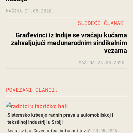
MAŠINA
21.08.2020.
SLEDEĆI ČLANAK
Građevinci iz Indije se vraćaju kućama
zahvaljujući međunarodnim sindikalnim
vezama
MAŠINA
24.08.2020.
POVEZANI ČLANCI:
Sistemsko kršenje radnih prava u automobilskoj i
tekstilnoj industriji u Srbiji
Anastazija Govedarica Antanasijević
20.05.2026.