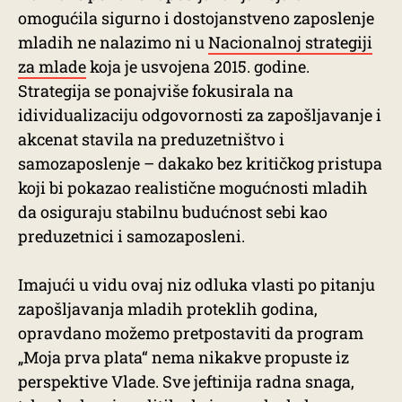
omogućila sigurno i dostojanstveno zaposlenje
mladih ne nalazimo ni u
Nacionalnoj strategiji
za mlade
koja je usvojena 2015. godine.
Strategija se ponajviše fokusirala na
idividualizaciju odgovornosti za zapošljavanje i
akcenat stavila na preduzetništvo i
samozaposlenje – dakako bez kritičkog pristupa
koji bi pokazao realistične mogućnosti mladih
da osiguraju stabilnu budućnost sebi kao
preduzetnici i samozaposleni.
Imajući u vidu ovaj niz odluka vlasti po pitanju
zapošljavanja mladih proteklih godina,
opravdano možemo pretpostaviti da program
„Moja prva plata“ nema nikakve propuste iz
perspektive Vlade. Sve jeftinija radna snaga,