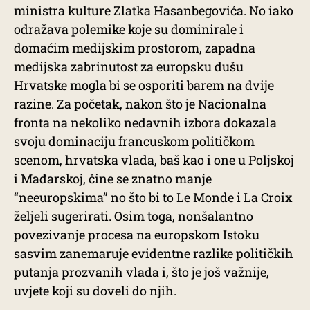
ministra kulture Zlatka Hasanbegovića. No iako
odražava polemike koje su dominirale i
domaćim medijskim prostorom, zapadna
medijska zabrinutost za europsku dušu
Hrvatske mogla bi se osporiti barem na dvije
razine. Za početak, nakon što je Nacionalna
fronta na nekoliko nedavnih izbora dokazala
svoju dominaciju francuskom političkom
scenom, hrvatska vlada, baš kao i one u Poljskoj
i Mađarskoj, čine se znatno manje
“neeuropskima” no što bi to Le Monde i La Croix
željeli sugerirati. Osim toga, nonšalantno
povezivanje procesa na europskom Istoku
sasvim zanemaruje evidentne razlike političkih
putanja prozvanih vlada i, što je još važnije,
uvjete koji su doveli do njih.