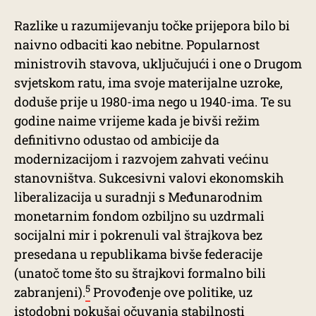
Razlike u razumijevanju točke prijepora bilo bi
naivno odbaciti kao nebitne. Popularnost
ministrovih stavova, uključujući i one o Drugom
svjetskom ratu, ima svoje materijalne uzroke,
doduše prije u 1980-ima nego u 1940-ima. Te su
godine naime vrijeme kada je bivši režim
definitivno odustao od ambicije da
modernizacijom i razvojem zahvati većinu
stanovništva. Sukcesivni valovi ekonomskih
liberalizacija u suradnji s Međunarodnim
monetarnim fondom ozbiljno su uzdrmali
socijalni mir i pokrenuli val štrajkova bez
presedana u republikama bivše federacije
(unatoč tome što su štrajkovi formalno bili
5
zabranjeni).
Provođenje ove politike, uz
istodobni pokušaj očuvanja stabilnosti