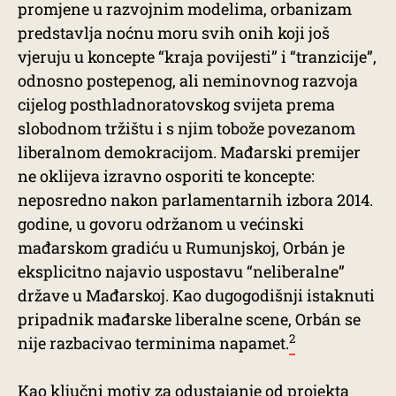
promjene u razvojnim modelima, orbanizam
predstavlja noćnu moru svih onih koji još
vjeruju u koncepte “kraja povijesti” i “tranzicije”,
odnosno postepenog, ali neminovnog razvoja
cijelog posthladnoratovskog svijeta prema
slobodnom tržištu i s njim tobože povezanom
liberalnom demokracijom. Mađarski premijer
ne oklijeva izravno osporiti te koncepte:
neposredno nakon parlamentarnih izbora 2014.
godine, u govoru održanom u većinski
mađarskom gradiću u Rumunjskoj, Orbán je
eksplicitno najavio uspostavu “neliberalne”
države u Mađarskoj. Kao dugogodišnji istaknuti
pripadnik mađarske liberalne scene, Orbán se
2
nije razbacivao terminima napamet.
Kao ključni motiv za odustajanje od projekta