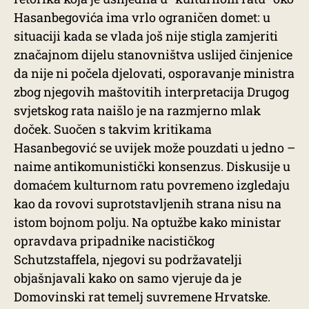
Hasanbegovića ima vrlo ograničen domet: u
situaciji kada se vlada još nije stigla zamjeriti
značajnom dijelu stanovništva uslijed činjenice
da nije ni počela djelovati, osporavanje ministra
zbog njegovih maštovitih interpretacija Drugog
svjetskog rata naišlo je na razmjerno mlak
doček. Suočen s takvim kritikama
Hasanbegović se uvijek može pouzdati u jedno –
naime antikomunistički konsenzus. Diskusije u
domaćem kulturnom ratu povremeno izgledaju
kao da rovovi suprotstavljenih strana nisu na
istom bojnom polju. Na optužbe kako ministar
opravdava pripadnike nacističkog
Schutzstaffela, njegovi su podržavatelji
objašnjavali kako on samo vjeruje da je
Domovinski rat temelj suvremene Hrvatske.