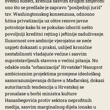
svemu sudeći, krenula sasvim drugim smjerom:
ono što se predlaže je zapravo “posljednji juriš”
tzv. Washingtonskog konsenzusa, odnosno
hitna privatizacija uz oštre rezove javne
potrošnje kako bi se pokušao izboriti nešto
povoljniji kreditni rejting i jeftinije zaduživanje.
Iluzornost ove ambicije vjerojatno se neće
uspjeti dokazati u praksi, uslijed kronične
nestabilnosti vladajuće većine i sasvim
suprotstavljenih stavova o većini pitanja. No
odakle onda “orbanizacija” Hrvatske? Nasuprot
ambicioznim projektima promjene ideološkog
samorazumijevanja države u Mađarskoj, dokazi
autoritarnih tendencija u Hrvatskoj se
pronalaze u borbi ministra kulture
Hasanbegovića protiv sektora neprofitnih
medija, sasvim marginalnog dijela ionako u