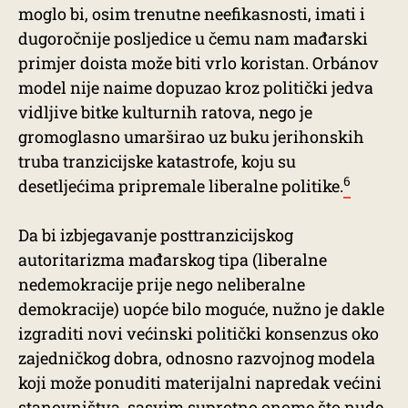
moglo bi, osim trenutne neefikasnosti, imati i
dugoročnije posljedice u čemu nam mađarski
primjer doista može biti vrlo koristan. Orbánov
model nije naime dopuzao kroz politički jedva
vidljive bitke kulturnih ratova, nego je
gromoglasno umarširao uz buku jerihonskih
truba tranzicijske katastrofe, koju su
6
desetljećima pripremale liberalne politike.
Da bi izbjegavanje posttranzicijskog
autoritarizma mađarskog tipa (liberalne
nedemokracije prije nego neliberalne
demokracije) uopće bilo moguće, nužno je dakle
izgraditi novi većinski politički konsenzus oko
zajedničkog dobra, odnosno razvojnog modela
koji može ponuditi materijalni napredak većini
stanovništva, sasvim suprotno onome što nude