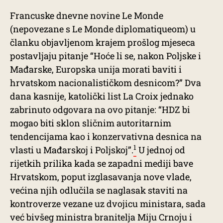
Francuske dnevne novine Le Monde
(nepovezane s Le Monde diplomatiqueom) u
članku objavljenom krajem prošlog mjeseca
postavljaju pitanje “Hoće li se, nakon Poljske i
Mađarske, Europska unija morati baviti i
hrvatskom nacionalističkom desnicom?” Dva
dana kasnije, katolički list La Croix jednako
zabrinuto odgovara na ovo pitanje: “HDZ bi
mogao biti sklon sličnim autoritarnim
tendencijama kao i konzervativna desnica na
1
vlasti u Mađarskoj i Poljskoj”.
U jednoj od
rijetkih prilika kada se zapadni mediji bave
Hrvatskom, poput izglasavanja nove vlade,
većina njih odlučila se naglasak staviti na
kontroverze vezane uz dvojicu ministara, sada
već bivšeg ministra branitelja Miju Crnoju i