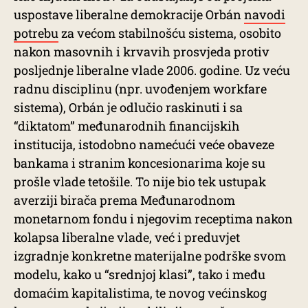
uspostave liberalne demokracije Orbán
navodi
potrebu
za većom stabilnošću sistema, osobito
nakon masovnih i krvavih prosvjeda protiv
posljednje liberalne vlade 2006. godine. Uz veću
radnu disciplinu (npr. uvođenjem workfare
sistema), Orbán je odlučio raskinuti i sa
“diktatom” međunarodnih financijskih
institucija, istodobno namećući veće obaveze
bankama i stranim koncesionarima koje su
prošle vlade tetošile. To nije bio tek ustupak
averziji birača prema Međunarodnom
monetarnom fondu i njegovim receptima nakon
kolapsa liberalne vlade, već i preduvjet
izgradnje konkretne materijalne podrške svom
modelu, kako u “srednjoj klasi”, tako i među
domaćim kapitalistima, te novog većinskog