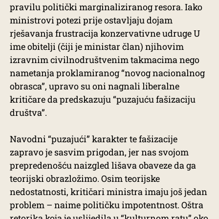
pravilu politički marginaliziranog resora. Iako
ministrovi potezi prije ostavljaju dojam
rješavanja frustracija konzervativne udruge U
ime obitelji (čiji je ministar član) njihovim
izravnim civilnodruštvenim takmacima nego
nametanja proklamiranog “novog nacionalnog
obrasca”, upravo su oni nagnali liberalne
kritičare da predskazuju “puzajuću fašizaciju
društva”.
Navodni “puzajući” karakter te fašizacije
zapravo je sasvim prigodan, jer nas svojom
prepredenošću naizgled lišava obaveze da ga
teorijski obrazložimo. Osim teorijske
nedostatnosti, kritičari ministra imaju još jedan
problem – naime političku impotentnost. Oštra
retorika koja je uslijedila u “kulturnom ratu” oko