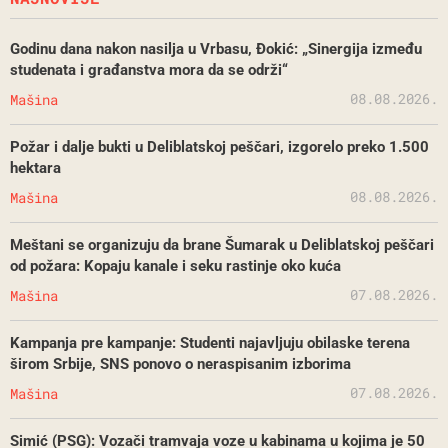
Godinu dana nakon nasilja u Vrbasu, Đokić: „Sinergija između
studenata i građanstva mora da se održi“
08.08.2026.
Mašina
Požar i dalje bukti u Deliblatskoj peščari, izgorelo preko 1.500
hektara
08.08.2026.
Mašina
Meštani se organizuju da brane Šumarak u Deliblatskoj peščari
od požara: Kopaju kanale i seku rastinje oko kuća
07.08.2026.
Mašina
Kampanja pre kampanje: Studenti najavljuju obilaske terena
širom Srbije, SNS ponovo o neraspisanim izborima
07.08.2026.
Mašina
Simić (PSG): Vozači tramvaja voze u kabinama u kojima je 50