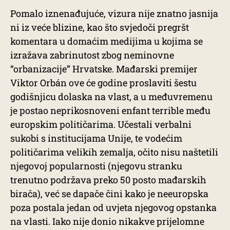
Pomalo iznenađujuće, vizura nije znatno jasnija
ni iz veće blizine, kao što svjedoči pregršt
komentara u domaćim medijima u kojima se
izražava zabrinutost zbog neminovne
“orbanizacije” Hrvatske. Mađarski premijer
Viktor Orbán ove će godine proslaviti šestu
godišnjicu dolaska na vlast, a u međuvremenu
je postao neprikosnoveni enfant terrible među
europskim političarima. Učestali verbalni
sukobi s institucijama Unije, te vodećim
političarima velikih zemalja, očito nisu naštetili
njegovoj popularnosti (njegovu stranku
trenutno podržava preko 50 posto mađarskih
birača), već se dapače čini kako je neeuropska
poza postala jedan od uvjeta njegovog opstanka
na vlasti. Iako nije donio nikakve prijelomne