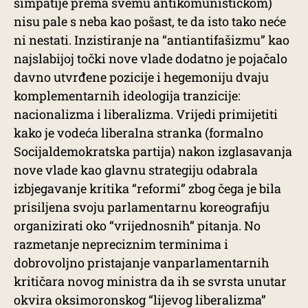
simpatije prema svemu antikomunističkom)
nisu pale s neba kao pošast, te da isto tako neće
ni nestati. Inzistiranje na “antiantifašizmu” kao
najslabijoj točki nove vlade dodatno je pojačalo
davno utvrđene pozicije i hegemoniju dvaju
komplementarnih ideologija tranzicije:
nacionalizma i liberalizma. Vrijedi primijetiti
kako je vodeća liberalna stranka (formalno
Socijaldemokratska partija) nakon izglasavanja
nove vlade kao glavnu strategiju odabrala
izbjegavanje kritika “reformi” zbog čega je bila
prisiljena svoju parlamentarnu koreografiju
organizirati oko “vrijednosnih” pitanja. No
razmetanje nepreciznim terminima i
dobrovoljno pristajanje vanparlamentarnih
kritičara novog ministra da ih se svrsta unutar
okvira oksimoronskog “lijevog liberalizma”